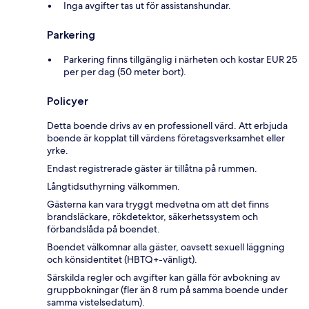
Inga avgifter tas ut för assistanshundar.
Parkering
Parkering finns tillgänglig i närheten och kostar EUR 25
per per dag (50 meter bort).
Policyer
Detta boende drivs av en professionell värd. Att erbjuda
boende är kopplat till värdens företagsverksamhet eller
yrke.
Endast registrerade gäster är tillåtna på rummen.
Långtidsuthyrning välkommen.
Gästerna kan vara tryggt medvetna om att det finns
brandsläckare, rökdetektor, säkerhetssystem och
förbandslåda på boendet.
Boendet välkomnar alla gäster, oavsett sexuell läggning
och könsidentitet (HBTQ+-vänligt).
Särskilda regler och avgifter kan gälla för avbokning av
gruppbokningar (fler än 8 rum på samma boende under
samma vistelsedatum).