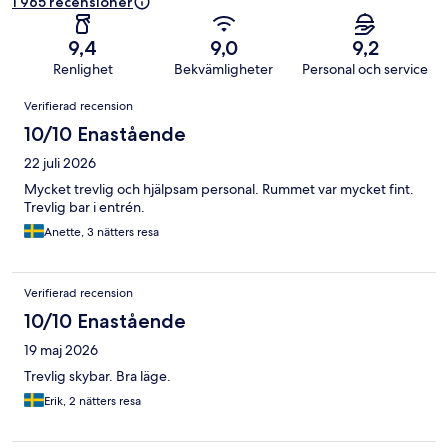
1 965 recensioner
9,4
9,0
9,2
Renlighet
Bekvämligheter
Personal och service
Recensioner
Verifierad recension
10/10 Enastående
22 juli 2026
Mycket trevlig och hjälpsam personal. Rummet var mycket fint.
Trevlig bar i entrén.
Anette, 3 nätters resa
Verifierad recension
10/10 Enastående
19 maj 2026
Trevlig skybar. Bra läge.
Erik, 2 nätters resa