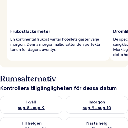
Frukostläckerheter
Drömli
En kontinental frukost väntar hotellets gäster varje
De spec
morgon. Denna morgonmåltid sätter den perfekta
sängkläd
tonen för dagens äventyr.
Mörklägg
detta ho
Rumsalternativ
Kontrollera tillgängligheten för dessa datum
Kontrollera tillgängligheten för ikväll aug. 8 - aug. 9
Kontrollera tillgängligheten f
Ikväll
Imorgon
aug. 8 - aug. 9
aug. 9 - aug. 10
Kontrollera tillgängligheten för den här helgen aug. 14 - aug. 
Kontrollera tillgängligheten fö
Till helgen
Nästa helg