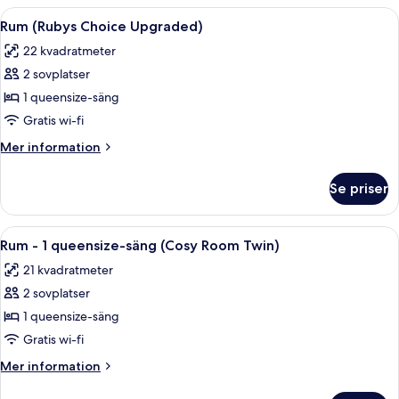
Room)
1
Öppna
Ett modernt hotellrum med en sänggave
4
queensize-
Rum (Rubys Choice Upgraded)
alla
säng
22 kvadratmeter
(Loft
foton
Room)
2 sovplatser
för
Rum
1 queensize-säng
(Rubys
Gratis wi-fi
Choice
Mer
Mer information
Upgraded)
information
om
Se priser
Rum
(Rubys
Choice
Öppna
Ett hotellrum med två sängar, ett nat
4
Upgraded)
Rum - 1 queensize-säng (Cosy Room Twin)
alla
21 kvadratmeter
foton
2 sovplatser
för
Rum
1 queensize-säng
-
Gratis wi-fi
1
Mer
Mer information
queensize-
information
om