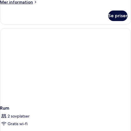
Mer
Mer information
queensize-
information
säng
om
Se priser
Rum
(Cosy
-
Room)
1
queensize-
säng
(Cosy
Room)
Rum
2 sovplatser
Gratis wi-fi