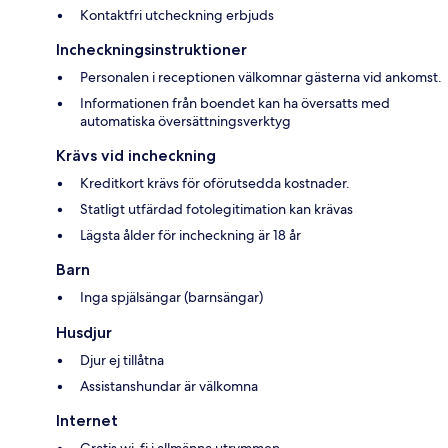
Kontaktfri utcheckning erbjuds
Incheckningsinstruktioner
Personalen i receptionen välkomnar gästerna vid ankomst.
Informationen från boendet kan ha översatts med
automatiska översättningsverktyg
Krävs vid incheckning
Kreditkort krävs för oförutsedda kostnader.
Statligt utfärdad fotolegitimation kan krävas
Lägsta ålder för incheckning är 18 år
Barn
Inga spjälsängar (barnsängar)
Husdjur
Djur ej tillåtna
Assistanshundar är välkomna
Internet
Gratis wi-fi i allmänna utrymmen