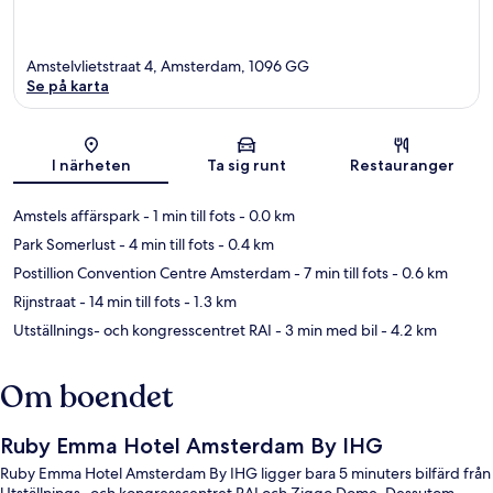
Amstelvlietstraat 4, Amsterdam, 1096 GG
Se på karta
Karta
I närheten
Ta sig runt
Restauranger
Amstels affärspark
- 1 min till fots
- 0.0 km
Park Somerlust
- 4 min till fots
- 0.4 km
Postillion Convention Centre Amsterdam
- 7 min till fots
- 0.6 km
Rijnstraat
- 14 min till fots
- 1.3 km
Utställnings- och kongresscentret RAI
- 3 min med bil
- 4.2 km
Om boendet
Ruby Emma Hotel Amsterdam By IHG
Ruby Emma Hotel Amsterdam By IHG ligger bara 5 minuters bilfärd från
Utställnings- och kongresscentret RAI och Ziggo Dome. Dessutom