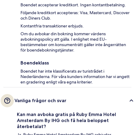
Boendet accepterar kreditkort. Ingen kontantbetalning.
Följande kreditkort accepteras: Visa, Mastercard, Discover
och Diners Club.
Kontantfria transaktioner erbjuds.
Om du avbokar din bokning kommer värdens
avbokningspolicy att gälla. I enlighet med EU-
bestämmelser om konsumenträtt gäller inte ångerrätten
för boendebokningstjänster.
Boendeklass
Boendet har inte klassificerats av turistrådet i
Nederländerna. För våra kunders information har vi angett
en gradering enligt våra egna kriterier.
Vanliga frågor och svar
Kan man avboka gratis på Ruby Emma Hotel
Amsterdam By IHG och få hela beloppet
återbetalat?
Ja, Ruby Emma Hotel Amsterdam By IHG erbjuder