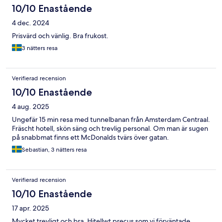
10/10 Enastående
4 dec. 2024
Prisvärd och vänlig. Bra frukost.
3 nätters resa
Verifierad recension
10/10 Enastående
4 aug. 2025
Ungefär 15 min resa med tunnelbanan från Amsterdam Centraal.
Fräscht hotell, skön säng och trevlig personal. Om man är sugen
på snabbmat finns ett McDonalds tvärs över gatan.
Sebastian, 3 nätters resa
Verifierad recension
10/10 Enastående
17 apr. 2025
Mycket trevligt och bra. Hitellwt precus som vi förväntade