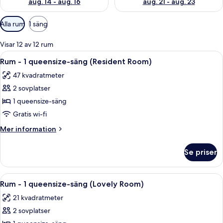
aug. 14 - aug. 16
aug. 21 - aug. 23
Tillgängliga
Alla rum
1 säng
filter
för
Visar 12 av 12 rum
rum
Öppna
Ett modernt kök med ett träskåp, en k
5
Rum - 1 queensize-säng (Resident Room)
alla
47 kvadratmeter
foton
2 sovplatser
för
Rum
1 queensize-säng
-
Gratis wi-fi
1
Mer
Mer information
queensize-
information
säng
om
Se priser
Rum
(Resident
-
Room)
1
Öppna
Ett modernt badrum med en svart tvät
6
queensize-
Rum - 1 queensize-säng (Lovely Room)
alla
säng
21 kvadratmeter
(Resident
foton
Room)
2 sovplatser
för