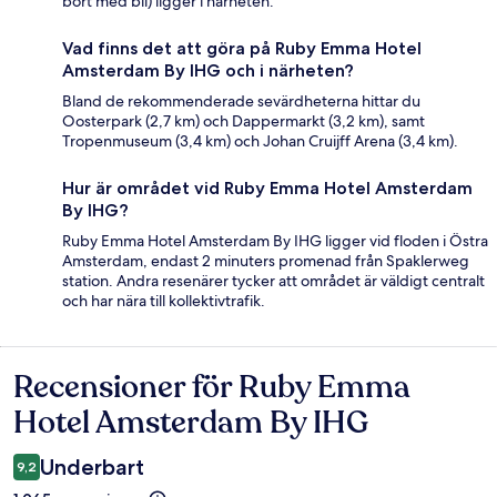
bort med bil) ligger i närheten.
Vad finns det att göra på Ruby Emma Hotel
Amsterdam By IHG och i närheten?
Bland de rekommenderade sevärdheterna hittar du
Oosterpark (2,7 km) och Dappermarkt (3,2 km), samt
Tropenmuseum (3,4 km) och Johan Cruijff Arena (3,4 km).
Hur är området vid Ruby Emma Hotel Amsterdam
By IHG?
Ruby Emma Hotel Amsterdam By IHG ligger vid floden i Östra
Amsterdam, endast 2 minuters promenad från Spaklerweg
station. Andra resenärer tycker att området är väldigt centralt
och har nära till kollektivtrafik.
Recensioner för Ruby Emma
Recensioner
Hotel Amsterdam By IHG
Underbart
9,2