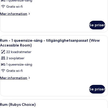
Rum
1 queensize-säng
-
Gratis wi-fi
1
Mer
Mer information
queensize-
information
säng
om
Se priser
Rum
(Lovely
-
Room)
1
Öppna
Ett hotellrum med en säng, ett nattduk
4
queensize-
Rum - 1 queensize-säng - tillgänglighetsanpassat (Wow
alla
säng
Accessible Room)
(Lovely
foton
22 kvadratmeter
Room)
för
2 sovplatser
Rum
1 queensize-säng
-
1
Gratis wi-fi
queensize-
Mer
Mer information
säng
information
om
-
Se priser
Rum
tillgänglighetsanpassat
-
(Wow
1
Öppna
Ett hotellrum med en säng, sängbord, e
4
Accessible
queensize-
Rum (Rubys Choice)
alla
säng