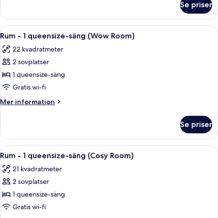
säng
Se priser
Rum
(Cosy
-
Room
1
Öppna
Ett hotellrum med en säng, ett nattduk
Twin)
4
queensize-
Rum - 1 queensize-säng (Wow Room)
alla
säng
22 kvadratmeter
(Cosy
foton
Room
2 sovplatser
för
Twin)
Rum
1 queensize-säng
-
Gratis wi-fi
1
Mer
Mer information
queensize-
information
säng
om
Se priser
Rum
(Wow
-
Room)
1
Öppna
Ett hotellrum med en säng, ett nattdu
4
queensize-
Rum - 1 queensize-säng (Cosy Room)
alla
säng
21 kvadratmeter
(Wow
foton
Room)
2 sovplatser
för
Rum
1 queensize-säng
-
Gratis wi-fi
1