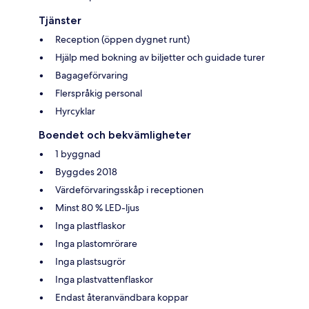
Tjänster
Reception (öppen dygnet runt)
Hjälp med bokning av biljetter och guidade turer
Bagageförvaring
Flerspråkig personal
Hyrcyklar
Boendet och bekvämligheter
1 byggnad
Byggdes 2018
Värdeförvaringsskåp i receptionen
Minst 80 % LED-ljus
Inga plastflaskor
Inga plastomrörare
Inga plastsugrör
Inga plastvattenflaskor
Endast återanvändbara koppar