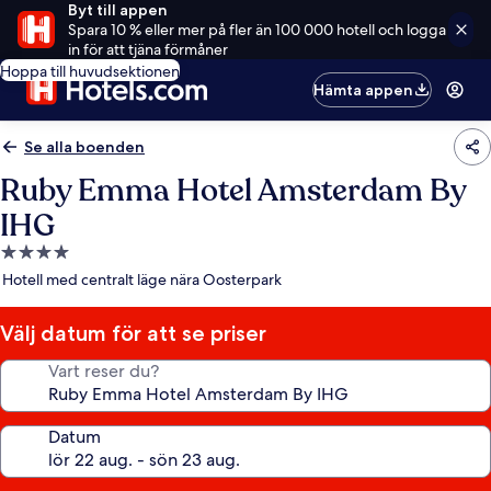
Byt till appen
Spara 10 % eller mer på fler än 100 000 hotell och logga
in för att tjäna förmåner
Hoppa till huvudsektionen
Hämta appen
Se alla boenden
Ruby Emma Hotel Amsterdam By
IHG
4.0-
stjärnigt
Hotell med centralt läge nära Oosterpark
boende
Välj datum för att se priser
Vart reser du?
Datum