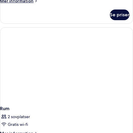
Mer
Mer information
information
om
Se priser
Rum
Rum
2 sovplatser
Gratis wi-fi
Mer