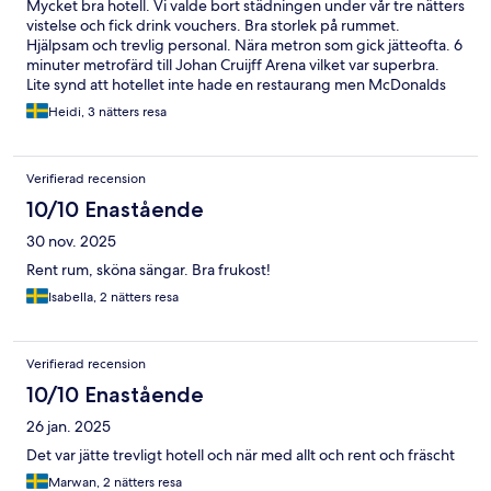
Mycket bra hotell. Vi valde bort städningen under vår tre nätters
vistelse och fick drink vouchers. Bra storlek på rummet.
Hjälpsam och trevlig personal. Nära metron som gick jätteofta. 6
minuter metrofärd till Johan Cruijff Arena vilket var superbra.
Lite synd att hotellet inte hade en restaurang men McDonalds
var precis över gatan så där blev vi stammisar. Området har inte
Heidi, 3 nätters resa
mycket att erbjuda i form av restauranger eller matbutiker. Det
finns en liten megadyr livs nära.
Verifierad recension
10/10 Enastående
30 nov. 2025
Rent rum, sköna sängar. Bra frukost!
Isabella, 2 nätters resa
Verifierad recension
10/10 Enastående
26 jan. 2025
Det var jätte trevligt hotell och när med allt och rent och fräscht
Marwan, 2 nätters resa