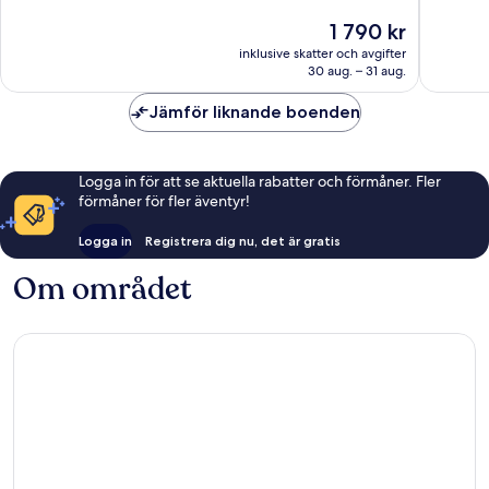
Väldigt
Enaståe
Priset
1 790 kr
bra,
1 871 re
är
2 134 recensioner
inklusive skatter och avgifter
1 790 kr
30 aug. – 31 aug.
Jämför liknande boenden
Logga in för att se aktuella rabatter och förmåner. Fler
förmåner för fler äventyr!
Logga in
Registrera dig nu, det är gratis
Om området