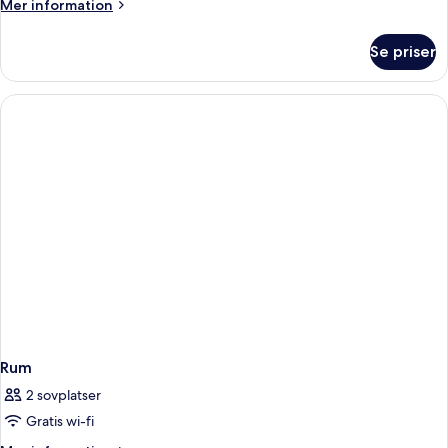
Mer
Mer information
information
om
Se priser
Rum
Rum
2 sovplatser
Gratis wi-fi