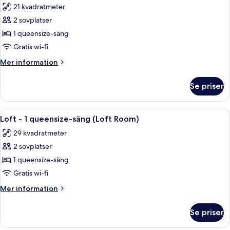
Room)
21 kvadratmeter
-
foton
tillgänglighetsanpassat
2 sovplatser
för
(Wow
Rum
1 queensize-säng
Accessible
(Rubys
Room)
Gratis wi-fi
Choice)
Mer
Mer information
information
om
Se priser
Rum
(Rubys
Choice)
Öppna
Ett modernt hotellrum med en sänggave
4
Loft - 1 queensize-säng (Loft Room)
alla
29 kvadratmeter
foton
2 sovplatser
för
Loft
1 queensize-säng
-
Gratis wi-fi
1
Mer
Mer information
queensize-
information
säng
om
Se priser
Loft
(Loft
-