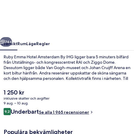
Emma
Hotel
Amsterdam
By
IHG
regående
Nästa
74+
Översikt
Rum
Läge
Regler
Ruby Emma Hotel Amsterdam By IHG ligger bara 5 minuters bilfärd
från Utställnings- och kongresscentret RAI och Ziggo Dome.
Dessutom ligger både Van Gogh-museet och Johan Cruijff Arena en
kort biltur härifrån. Andra resenärer uppskattar de sköna sängarna
och den hjälpsamma personalen. Kollektivtrafik finns i närheten. Till
Spaklerweg station tar det 2 minuter att gå och till Overamstel
station är det 12 minuter.
Det
1 250 kr
nuvarande
inklusive skatter och avgifter
priset
9 aug. – 10 aug.
Bar (på boendet)
är
Recensioner
Underbart
9,2
Se alla 1 965 recensioner
1 250 kr
9,2 av 10,
Populära bekvämligheter