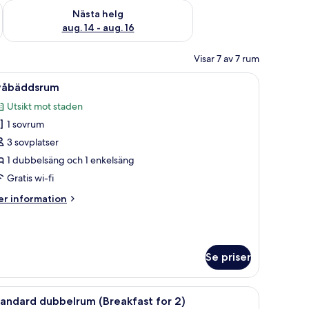
är helgen aug. 7 - aug. 9
Kontrollera tillgängligheten för nästa helg aug. 14 - aug. 16
Nästa helg
aug. 14 - aug. 16
Visar 7 av 7 rum
et fönster och en telefon som är monterad på väggen.
ppna
Tvåbäddsrum | Skrivbord, mörkläggningsgardine
2
våbäddsrum
la
Utsikt mot staden
oton
1 sovrum
ör
våbäddsrum
3 sovplatser
1 dubbelsäng och 1 enkelsäng
Gratis wi-fi
er
r information
formation
m
åbäddsrum
Se priser
isolering och gratis wi-fi
ppna
Skrivbord, mörkläggningsgardiner, ljudisolerin
3
andard dubbelrum (Breakfast for 2)