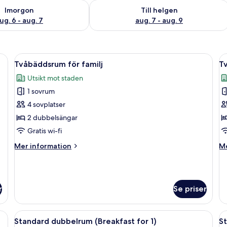
llgängligheten för imorgon aug. 6 - aug. 7
Kontrollera tillgängligheten för den h
Imorgon
Till helgen
ug. 6 - aug. 7
aug. 7 - aug. 9
g, ett nattduksbord med en lampa, en klädstång och en spegel.
Öppna
Ett hotellrum med två sängar, ett lit
Ö
2
Tvåbäddsrum för familj
T
alla
al
Utsikt mot staden
foton
f
1 sovrum
för
f
Tvåbäddsrum
T
4 sovplatser
för
2 dubbelsängar
familj
Gratis wi-fi
Mer
M
Mer information
Me
information
in
om
o
Tvåbäddsrum
Tv
för
r
Se priser
familj
äggningsgardiner, ljudisolering och gratis wi-fi
Öppna
Skrivbord, mörkläggningsgardiner, ljud
Ö
2
Standard dubbelrum (Breakfast for 1)
St