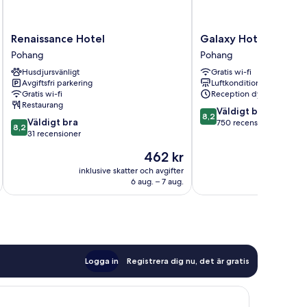
Renaissance
Galaxy
Renaissance Hotel
Galaxy Hotel
Hotel
Hotel
Pohang
Pohang
Pohang
Pohang
Husdjursvänligt
Gratis wi-fi
Avgiftsfri parkering
Luftkonditionering
Gratis wi-fi
Reception dygnet runt
Restaurang
8.2
Väldigt bra
8,2
8.2
Väldigt bra
av
750 recensioner
8,2
av
31 recensioner
10,
10,
Väldigt
Priset
462 kr
Väldigt
bra,
är
bra,
inklusive skatter och avgifter
inklusive s
750 recensioner
462 kr
6 aug. – 7 aug.
31 recensioner
Logga in
Registrera dig nu, det är gratis