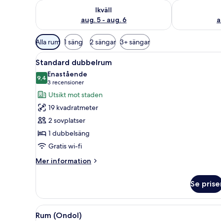
Kontrollera tillgängligheten för ikväll aug. 5 - aug. 6
Kontrollera ti
Ikväll
aug. 5 - aug. 6
a
Tillgängliga
Alla rum
1 säng
2 sängar
3+ sängar
filter
Öppna
Ett hotellrum med en stor sän
för
4
Standard dubbelrum
alla
rum
Enastående
foton
9,4
9,4 av 10
(3 recensioner)
3 recensioner
för
Utsikt mot staden
Standard
19 kvadratmeter
dubbelrum
2 sovplatser
1 dubbelsäng
Gratis wi-fi
Mer
Mer information
information
om
Se prise
Standard
dubbelrum
Öppna
Rum (Ondol) | Skrivbord, mörkl
3
Rum (Ondol)