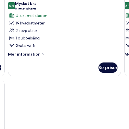
alla
al
Mycket bra
foton
8,4
f
8,
8,4 av 10
(6 recensioner)
6 recensioner
för
f
Utsikt mot staden
Standard
S
19 kvadratmeter
dubbelrum
d
2 sovplatser
(Breakfast
(
1 dubbelsäng
for
f
Gratis wi-fi
1)
2
Mer
M
Mer information
Me
information
in
om
o
r
Se priser
Standard
St
dubbelrum
du
(Breakfast
(B
for
fo
1)
2)