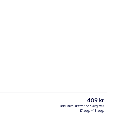
örkläggningsgardiner, ljudisolering och gratis wi-fi
Restaurang
Det
409 kr
nuvarande
inklusive skatter och avgifter
priset
17 aug. – 18 aug.
Exteriör
är
409 kr