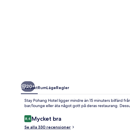
20+
Översikt
Rum
Läge
Regler
Stay Pohang Hotel ligger mindre än 15 minuters bilfärd frå
bar/lounge eller äta något gott på deras restaurang. Dessut
Recensioner
Mycket bra
8,4
8,4 av 10,
Se alla 330 recensioner