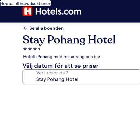
Hoppa till huvudsektionen
Se alla boenden
Stay Pohang Hotel
3.5-
stjärnigt
Hotell i Pohang med restaurang och bar
boende
Välj datum för att se priser
Vart reser du?
Fotogalleri
för
Stay
Pohang
Hotel