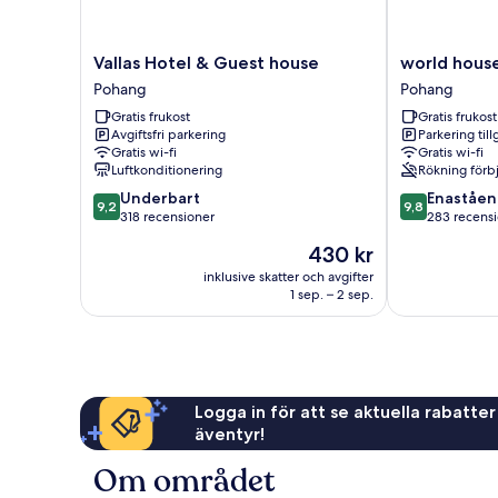
Vallas
world
Vallas Hotel & Guest house
world hous
Hotel
house
Pohang
Pohang
&
Pohang
Gratis frukost
Gratis frukost
Guest
Avgiftsfri parkering
Parkering till
house
Gratis wi-fi
Gratis wi-fi
Pohang
Luftkonditionering
Rökning förb
9.2
9.8
Underbart
Enaståe
9,2
9,8
av
av
318 recensioner
283 recens
10,
10,
Priset
430 kr
Underbart,
Enastående,
är
318 recensioner
283 recension
inklusive skatter och avgifter
430 kr
1 sep. – 2 sep.
Logga in för att se aktuella rabatter
äventyr!
Om området