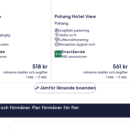
Pohang
e
Pohang Hotel View
Hotel
Pohang
View
Avgiftsfri parkering
Pohang
gänglig
Gratis wi-fi
Luftkonditionering
juden
Reception dygnet runt
9.4
nde
Enastående
9,4
av
ioner
982 recensioner
10,
Priset
Priset
518 kr
561 kr
Enastående,
är
är
er
982 recensioner
inklusive skatter och avgifter
inklusive skatter och avgifter
518 kr
561 kr
1 sep. – 2 sep.
1 sep. – 2 sep.
Jämför liknande boenden
 och förmåner. Fler förmåner för fler