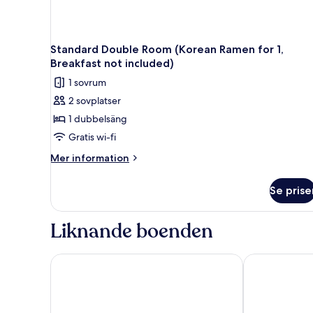
Standard Double Room (Korean Ramen for 1,
Breakfast not included)
1 sovrum
2 sovplatser
1 dubbelsäng
Gratis wi-fi
Mer
Mer information
information
om
Se prise
Standard
Double
Room
Liknande boenden
(Korean
Ramen
for
Vallas Hotel & Guest house
world house
1,
Breakfast
not
included)