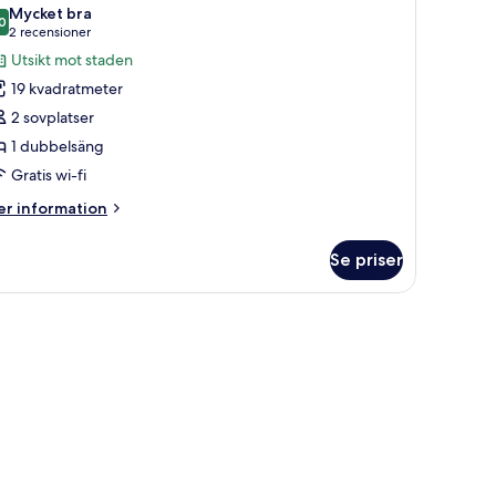
la
Mycket bra
oton
0
8,0 av 10
(2 recensioner)
2 recensioner
ör
Utsikt mot staden
tandard
19 kvadratmeter
ubbelrum
2 sovplatser
Breakfast
1 dubbelsäng
or
Gratis wi-fi
)
er
r information
formation
m
Se priser
andard
bbelrum
reakfast
r