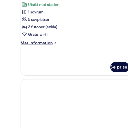
alla
Utsikt mot staden
foton
1 sovrum
för
Rum
5 sovplatser
(Ondol)
3 futoner (enkla)
Gratis wi-fi
Mer
Mer information
information
om
Rum
(Ondol)
Se prise