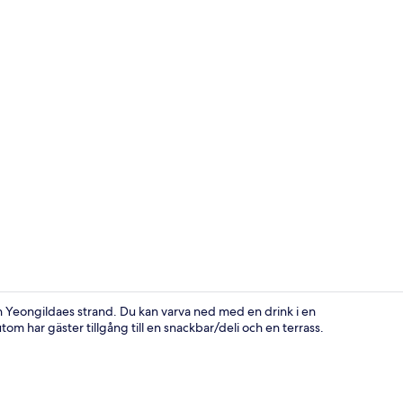
Skrivbord, m
n Yeongildaes strand. Du kan varva ned med en drink i en
om har gäster tillgång till en snackbar/deli och en terrass.
Reception