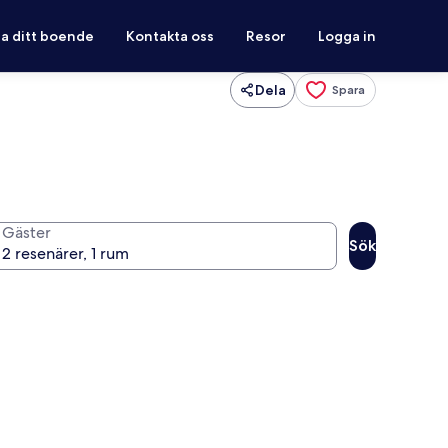
ra ditt boende
Kontakta oss
Resor
Logga in
Dela
Spara
Gäster
Sök