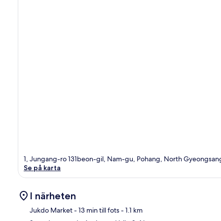
1, Jungang-ro 131beon-gil, Nam-gu, Pohang, North Gyeongsan
Se på karta
I närheten
Jukdo Market
- 13 min till fots
- 1.1 km