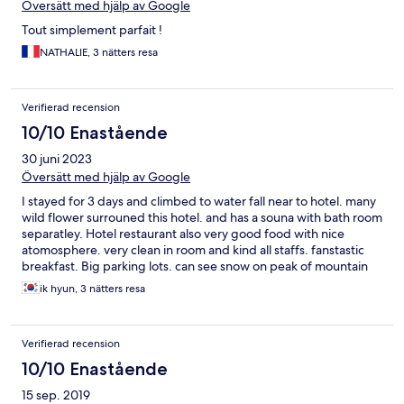
Översätt med hjälp av Google
Tout simplement parfait !
NATHALIE, 3 nätters resa
Verifierad recension
10/10 Enastående
30 juni 2023
Översätt med hjälp av Google
I stayed for 3 days and climbed to water fall near to hotel. many
wild flower surrouned this hotel. and has a souna with bath room
separatley. Hotel restaurant also very good food with nice
atomosphere. very clean in room and kind all staffs. fanstastic
breakfast. Big parking lots. can see snow on peak of mountain
from room. too good.
ik hyun, 3 nätters resa
Verifierad recension
10/10 Enastående
15 sep. 2019