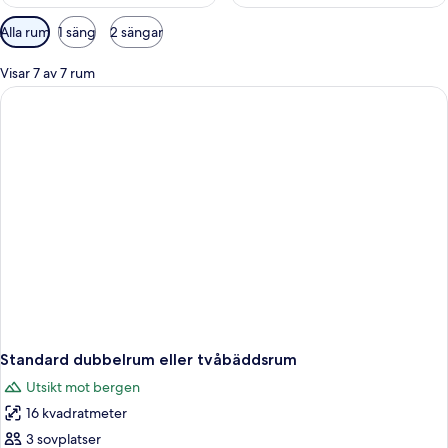
Tillgängliga
Alla rum
1 säng
2 sängar
filter
för
Visar 7 av 7 rum
rum
Standard dubbelrum eller tvåbäddsrum
Utsikt mot bergen
16 kvadratmeter
3 sovplatser