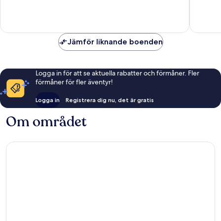
30 recensioner
56 rece
Jämför liknande boenden
Logga in för att se aktuella rabatter och förmåner. Fler
förmåner för fler äventyr!
Logga in
Registrera dig nu, det är gratis
Om området