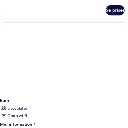
information
om
Se priser
Rum
Rum
5 sovplatser
Gratis wi-fi
Mer
Mer information