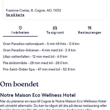
Frazione Cretaz, 8, Cogne, AO, 11012
Se på karta
Karta
I närheten
Ta sig runt
Restauranger
Gran Paradiso nationalpark
- 5 min till fots
- 0.4 km
Gran Paradiso-linbanan
- 4 min med bil
- 2.8 km
Lillaz-vattenfallen
- 12 min med bil
- 6.9 km
Pila skidområde
- 28 min med bil
- 28.0 km
Pre-Saint-Didier Spa
- 47 min med bil
- 52.8 km
Om boendet
Notre Maison Eco Wellness Hotel
När du planerar en resa till Cogne är Notre Maison Eco Wellness Hotel
ett utmärkt alternativ. Du kan ta något att äta på deras restaurang eller
besöka deras spa för att unna dig massage, bodywraps eller