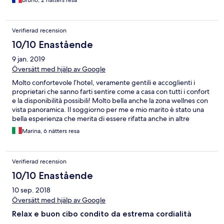
Verifierad recension
10/10 Enastående
9 jan. 2019
Översätt med hjälp av Google
Molto confortevole l’hotel, veramente gentili e accoglienti i
proprietari che sanno farti sentire come a casa con tutti i confort
e la disponibilità possibili! Molto bella anche la zona wellnes con
vista panoramica. Il soggiorno per me e mio marito è stato una
bella esperienza che merita di essere rifatta anche in altre
stagioni
Marina, 6 nätters resa
Verifierad recension
10/10 Enastående
10 sep. 2018
Översätt med hjälp av Google
Relax e buon cibo condito da estrema cordialità