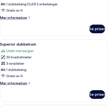
1 dubbelsäng ELLER 2 enkelsängar
Gratis wi-fi
Mer
Mer information
information
om
Se priser
Standard
dubbelrum
eller
Öppna
Ett mysigt rum med en stor säng, en li
1
tvåbäddsrum
Superior dubbelrum
alla
Utsikt mot bergen
foton
30 kvadratmeter
för
Superior
3 sovplatser
dubbelrum
1 dubbelsäng
Gratis wi-fi
Mer
Mer information
information
om
Se priser
Superior
dubbelrum
Öppna
Ett mysigt rum med två sängar, ett lite