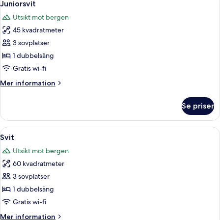
1
Juniorsvit
alla
Utsikt mot bergen
foton
45 kvadratmeter
för
Juniorsvit
3 sovplatser
1 dubbelsäng
Gratis wi-fi
Mer
Mer information
information
om
Se priser
Juniorsvit
Öppna
Ett mysigt rum med en öppen spis, en 
4
Svit
alla
Utsikt mot bergen
foton
60 kvadratmeter
för
Svit
3 sovplatser
1 dubbelsäng
Gratis wi-fi
Mer
Mer information