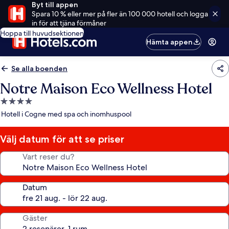
Byt till appen
Spara 10 % eller mer på fler än 100 000 hotell och logga
in för att tjäna förmåner
Hoppa till huvudsektionen
Hämta appen
Se alla boenden
Notre Maison Eco Wellness Hotel
4.0-
stjärnigt
Hotell i Cogne med spa och inomhuspool
boende
Välj datum för att se priser
Vart reser du?
Datum
Gäster