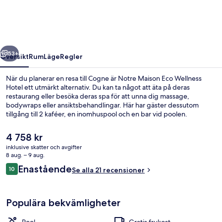
Wellness
Hotel
regående
Nästa
53+
Översikt
Rum
Läge
Regler
När du planerar en resa till Cogne är Notre Maison Eco Wellness
Hotel ett utmärkt alternativ. Du kan ta något att äta på deras
restaurang eller besöka deras spa för att unna dig massage,
bodywraps eller ansiktsbehandlingar. Här har gäster dessutom
tillgång till 2 kaféer, en inomhuspool och en bar vid poolen.
Det
4 758 kr
nuvarande
inklusive skatter och avgifter
priset
8 aug. – 9 aug.
Bubbelpool utomhus
är
Recensioner
Enastående
10
Se alla 21 recensioner
4 758 kr
10 av 10,
Populära bekvämligheter