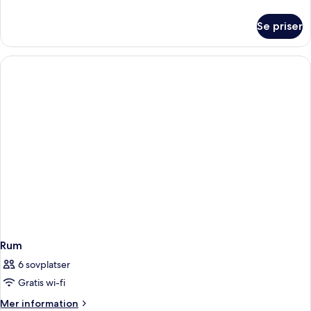
information
om
Se priser
Rum
Rum
6 sovplatser
Gratis wi-fi
Mer
Mer information