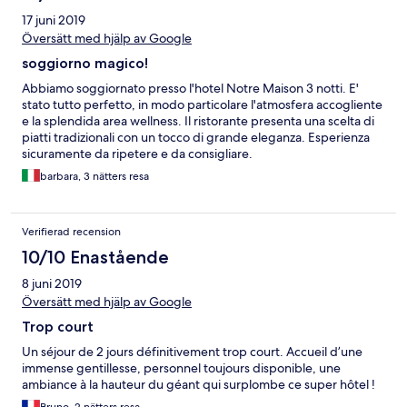
17 juni 2019
Översätt med hjälp av Google
soggiorno magico!
Abbiamo soggiornato presso l'hotel Notre Maison 3 notti. E'
stato tutto perfetto, in modo particolare l'atmosfera accogliente
e la splendida area wellness. Il ristorante presenta una scelta di
piatti tradizionali con un tocco di grande eleganza. Esperienza
sicuramente da ripetere e da consigliare.
barbara, 3 nätters resa
Verifierad recension
10/10 Enastående
8 juni 2019
Översätt med hjälp av Google
Trop court
Un séjour de 2 jours définitivement trop court. Accueil d’une
immense gentillesse, personnel toujours disponible, une
ambiance à la hauteur du géant qui surplombe ce super hôtel !
Bruno, 2 nätters resa