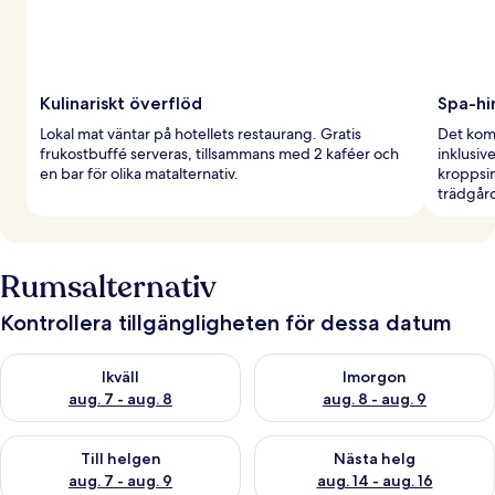
Kulinariskt överflöd
Spa-hi
Lokal mat väntar på hotellets restaurang. Gratis
Det kom
frukostbuffé serveras, tillsammans med 2 kaféer och
inklusiv
en bar för olika matalternativ.
kroppsi
trädgår
Rumsalternativ
Kontrollera tillgängligheten för dessa datum
Kontrollera tillgängligheten för ikväll aug. 7 - aug. 8
Kontrollera tillgängligheten f
Ikväll
Imorgon
aug. 7 - aug. 8
aug. 8 - aug. 9
Kontrollera tillgängligheten för den här helgen aug. 7 - aug. 9
Kontrollera tillgängligheten fö
Till helgen
Nästa helg
aug. 7 - aug. 9
aug. 14 - aug. 16