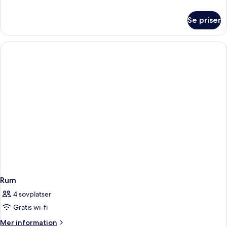
information
om
Se priser
Svit
Rum
4 sovplatser
Gratis wi-fi
Mer
Mer information