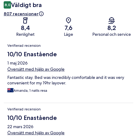
Väldigt bra
8,0
807 recensioner
8,4
7,6
8,2
Renlighet
Läge
Personal och service
Recensioner
Verifierad recension
10/10 Enastående
1 maj 2026
Översätt med hjälp av Google
Fantastic stay. Bed was incredibly comfortable and it was very
convenient for my 19hr layover.
Amanda, 1 natts resa
Verifierad recension
10/10 Enastående
22 mars 2026
Översätt med hjälp av Google