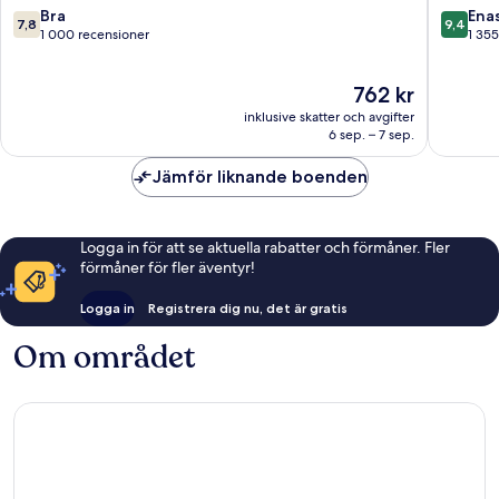
Sepang
Airport
7.8
9.4
Bra
Ena
7,8
9,4
Sepang
av
av
1 000 recensioner
1 355
10,
10,
Bra,
Enaståe
Priset
762 kr
1 000 recensioner
1 355 re
är
inklusive skatter och avgifter
762 kr
6 sep. – 7 sep.
Jämför liknande boenden
Logga in för att se aktuella rabatter och förmåner. Fler
förmåner för fler äventyr!
Logga in
Registrera dig nu, det är gratis
Om området