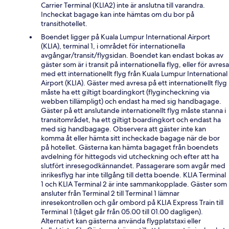
Carrier Terminal (KLIA2) inte är anslutna till varandra.
Incheckat bagage kan inte hämtas om du bor på
transithotellet.
Boendet ligger på Kuala Lumpur International Airport
(KLIA), terminal 1, i området för internationella
avgångar/transit/flygsidan. Boendet kan endast bokas av
gäster som är i transit på internationella flyg, eller för avresa
med ett internationellt flyg från Kuala Lumpur International
Airport (KLIA). Gäster med avresa på ett internationellt flyg
måste ha ett giltigt boardingkort (flygincheckning via
webben tillämpligt) och endast ha med sig handbagage.
Gäster på ett anslutande internationellt flyg måste stanna i
transitområdet, ha ett giltigt boardingkort och endast ha
med sig handbagage. Observera att gäster inte kan
komma åt eller hämta sitt incheckade bagage när de bor
på hotellet. Gästerna kan hämta bagaget från boendets
avdelning för hittegods vid utcheckning och efter att ha
slutfört inresegodkännandet. Passagerare som avgår med
inrikesflyg har inte tillgång till detta boende. KLIA Terminal
1 och KLIA Terminal 2 är inte sammankopplade. Gäster som
ansluter från Terminal 2 till Terminal 1 lämnar
inresekontrollen och går ombord på KLIA Express Train till
Terminal 1 (tåget går från 05.00 till 01.00 dagligen).
Alternativt kan gästerna använda flygplatstaxi eller