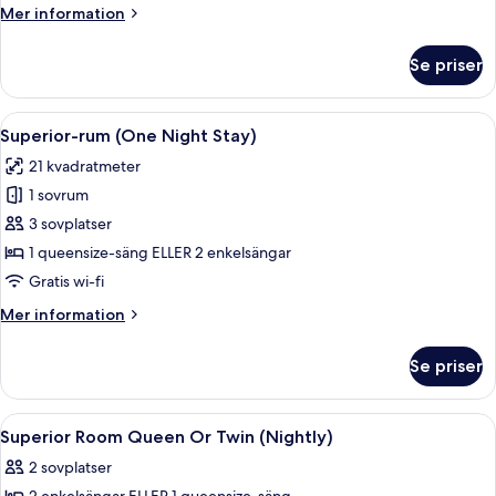
(Max.
Mer
Mer information
12
information
Hours
om
Se priser
Superior-
Stay)
rum
(Max.
Öppna
Ett hotellrum med två sängar, en tv, en 
9
12
Superior-rum (One Night Stay)
alla
Hours
21 kvadratmeter
Stay)
foton
1 sovrum
för
Superior-
3 sovplatser
rum
1 queensize-säng ELLER 2 enkelsängar
(One
Gratis wi-fi
Night
Mer
Mer information
Stay)
information
om
Se priser
Superior-
rum
(One
Öppna
Ett hotellrum med en säng, en tv, ett 
2
Night
Superior Room Queen Or Twin (Nightly)
alla
Stay)
2 sovplatser
foton