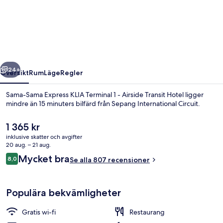
Sama
Express
KLIA
Terminal
1
regående
Nästa
-
24+
Översikt
Rum
Läge
Regler
Airside
Sama-Sama Express KLIA Terminal 1 - Airside Transit Hotel ligger
Transit
mindre än 15 minuters bilfärd från Sepang International Circuit.
Hotel
Det
1 365 kr
nuvarande
inklusive skatter och avgifter
priset
20 aug. – 21 aug.
är
Recensioner
Mycket bra
8,0
Se alla 807 recensioner
1 365 kr
8,0 av 10,
Lounge
Populära bekvämligheter
Gratis wi-fi
Restaurang