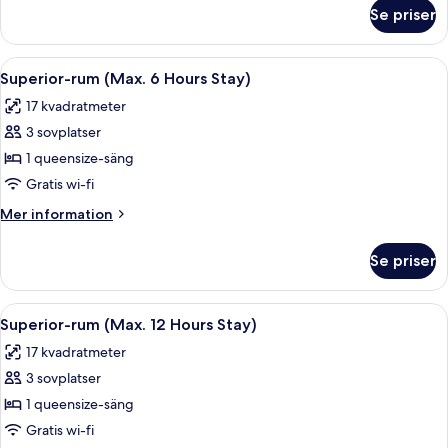
om
(6
Se priser
Superior
Hours)
Twin
Room
Öppna
Ett hotellrum med en säng, ett nattdu
7
(6
Superior-rum (Max. 6 Hours Stay)
alla
Hours)
17 kvadratmeter
foton
3 sovplatser
för
Superior-
1 queensize-säng
rum
Gratis wi-fi
(Max.
Mer
Mer information
6
information
Hours
om
Se priser
Superior-
Stay)
rum
(Max.
Öppna
Ett hotellrum med en säng, ett nattdu
7
6
Superior-rum (Max. 12 Hours Stay)
alla
Hours
17 kvadratmeter
Stay)
foton
3 sovplatser
för
Superior-
1 queensize-säng
rum
Gratis wi-fi