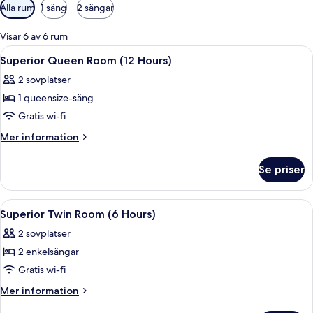
Tillgängliga
Alla rum
1 säng
2 sängar
filter
för
Visar 6 av 6 rum
rum
Öppna
Ett hotellrum med en säng, ett nattdu
2
Superior Queen Room (12 Hours)
alla
2 sovplatser
foton
1 queensize-säng
för
Superior
Gratis wi-fi
Queen
Mer
Mer information
Room
information
om
(12
Se priser
Superior
Hours)
Queen
Room
Öppna
Ett modernt badrum med en vit tvättstä
3
(12
Superior Twin Room (6 Hours)
alla
Hours)
2 sovplatser
foton
2 enkelsängar
för
Superior
Gratis wi-fi
Twin
Mer
Mer information
Room
information