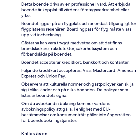
Detta boende drivs av en professionell värd. Att erbjuda
boende är kopplat till värdens företagsverksamhet eller
yrke.
Boendet ligger på en flygplats och är endast tillgängligt för
flygplatsens resenärer. Boardingpass för flyg måste visas
upp vid incheckning.
Gästerna kan vara tryggt medvetna om att det finns
brandsläckare, rökdetektor, säkerhetssystem och
förbandslåda på boendet.
Boendet accepterar kreditkort, bankkort och kontanter.
Följande kreditkort accepteras: Visa, Mastercard, American
Express och Union Pay.
Observera att kulturella normer och gästpolicyer kan skilja
sig i olika länder och på olika boenden. De policyer som
listas är boendets egna.
Om du avbokar din bokning kommer värdens
avbokningspolicy att gälla. I enlighet med EU-
bestämmelser om konsumenträtt gäller inte ångerrätten
för boendebokningstjänster.
Kallas även