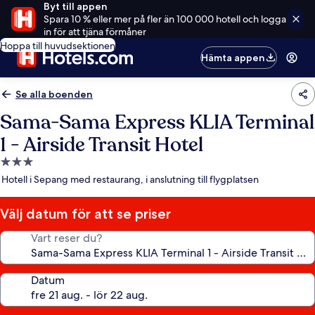
Byt till appen
Spara 10 % eller mer på fler än 100 000 hotell och logga
in för att tjäna förmåner
Hoppa till huvudsektionen
Hämta appen
Se alla boenden
Sama-Sama Express KLIA Terminal
1 - Airside Transit Hotel
3.0-
stjärnigt
Hotell i Sepang med restaurang, i anslutning till flygplatsen
boende
Välj datum för att se priser
Vart reser du?
Datum