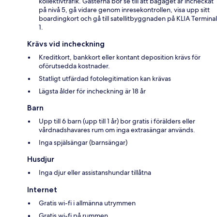
kollektivtrafik. Gästerna bör se till att bagaget är incheckat
på nivå 5, gå vidare genom inresekontrollen, visa upp sitt
boardingkort och gå till satellitbyggnaden på KLIA Terminal
1.
Krävs vid incheckning
Kreditkort, bankkort eller kontant deposition krävs för
oförutsedda kostnader.
Statligt utfärdad fotolegitimation kan krävas
Lägsta ålder för incheckning är 18 år
Barn
Upp till 6 barn (upp till 1 år) bor gratis i förälders eller
vårdnadshavares rum om inga extrasängar används.
Inga spjälsängar (barnsängar)
Husdjur
Inga djur eller assistanshundar tillåtna
Internet
Gratis wi-fi i allmänna utrymmen
Gratis wi-fi på rummen