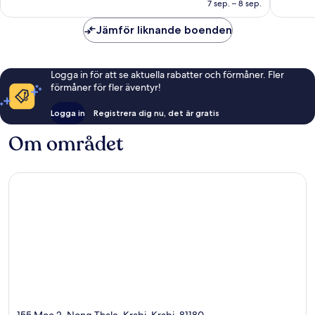
1 379 kr
7 sep. – 8 sep.
Jämför liknande boenden
Logga in för att se aktuella rabatter och förmåner. Fler
förmåner för fler äventyr!
Logga in
Registrera dig nu, det är gratis
Om området
155 Moo 2, Nong Thale, Krabi, Krabi, 81180