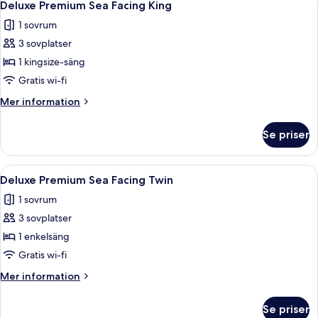
3
Deluxe Premium Sea Facing King
alla
1 sovrum
foton
3 sovplatser
för
Deluxe
1 kingsize-säng
Premium
Gratis wi-fi
Sea
Mer
Mer information
Facing
information
King
om
Se priser
Deluxe
Premium
Sea
Öppna
Ett hotellrum med två sängar, en vägg
6
Facing
Deluxe Premium Sea Facing Twin
alla
King
1 sovrum
foton
3 sovplatser
för
Deluxe
1 enkelsäng
Premium
Gratis wi-fi
Sea
Mer
Mer information
Facing
information
Twin
om
Se priser
Deluxe