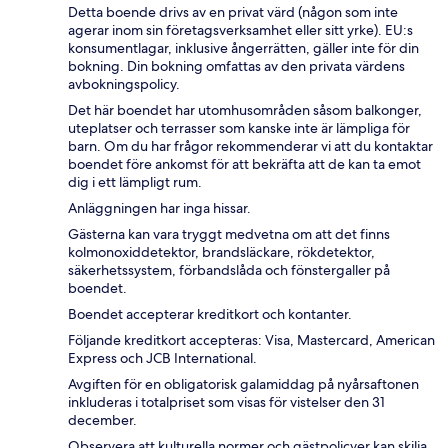
Detta boende drivs av en privat värd (någon som inte
agerar inom sin företagsverksamhet eller sitt yrke). EU:s
konsumentlagar, inklusive ångerrätten, gäller inte för din
bokning. Din bokning omfattas av den privata värdens
avbokningspolicy.
Det här boendet har utomhusområden såsom balkonger,
uteplatser och terrasser som kanske inte är lämpliga för
barn. Om du har frågor rekommenderar vi att du kontaktar
boendet före ankomst för att bekräfta att de kan ta emot
dig i ett lämpligt rum.
Anläggningen har inga hissar.
Gästerna kan vara tryggt medvetna om att det finns
kolmonoxiddetektor, brandsläckare, rökdetektor,
säkerhetssystem, förbandslåda och fönstergaller på
boendet.
Boendet accepterar kreditkort och kontanter.
Följande kreditkort accepteras: Visa, Mastercard, American
Express och JCB International.
Avgiften för en obligatorisk galamiddag på nyårsaftonen
inkluderas i totalpriset som visas för vistelser den 31
december.
Observera att kulturella normer och gästpolicyer kan skilja