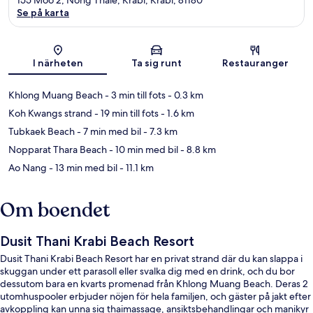
Se på karta
Karta
I närheten
Ta sig runt
Restauranger
Khlong Muang Beach
- 3 min till fots
- 0.3 km
Koh Kwangs strand
- 19 min till fots
- 1.6 km
Tubkaek Beach
- 7 min med bil
- 7.3 km
Nopparat Thara Beach
- 10 min med bil
- 8.8 km
Ao Nang
- 13 min med bil
- 11.1 km
Om boendet
Dusit Thani Krabi Beach Resort
Dusit Thani Krabi Beach Resort har en privat strand där du kan slappa i
skuggan under ett parasoll eller svalka dig med en drink, och du bor
dessutom bara en kvarts promenad från Khlong Muang Beach. Deras 2
utomhuspooler erbjuder nöjen för hela familjen, och gäster på jakt efter
avkoppling kan unna sig thaimassage, ansiktsbehandlingar och manikyr