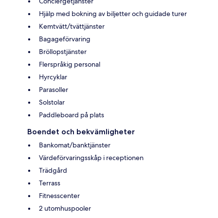
Conciergetjänster
Hjälp med bokning av biljetter och guidade turer
Kemtvätt/tvättjänster
Bagageförvaring
Bröllopstjänster
Flerspråkig personal
Hyrcyklar
Parasoller
Solstolar
Paddleboard på plats
Boendet och bekvämligheter
Bankomat/banktjänster
Värdeförvaringsskåp i receptionen
Trädgård
Terrass
Fitnesscenter
2 utomhuspooler