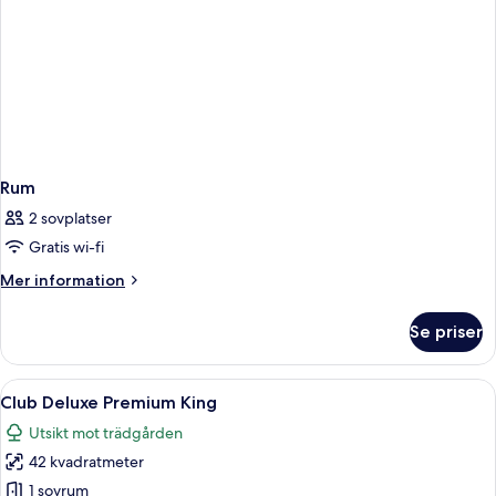
Rum
2 sovplatser
Gratis wi-fi
Mer
Mer information
information
om
Se priser
Rum
Öppna
Ett modernt hotellrum med en stor säng
5
Club Deluxe Premium King
alla
Utsikt mot trädgården
foton
42 kvadratmeter
för
Club
1 sovrum