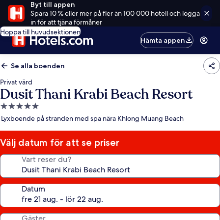
Byt till appen
Spara 10 % eller mer på fler än 100 000 hotell och logga
in för att tjäna förmåner
Hoppa till huvudsektionen
Hämta appen
Se alla boenden
Privat värd
Dusit Thani Krabi Beach Resort
5.0-
stjärnigt
Lyxboende på stranden med spa nära Khlong Muang Beach
boende
Välj datum för att se priser
Vart reser du?
Datum
Gäster