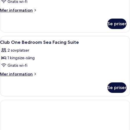
Gratis wi-fi
Mer
Mer information
information
om
Se priser
Rum
Öppna
Allergitestade sängkläder och bäddm
9
Club One Bedroom Sea Facing Suite
alla
2 sovplatser
foton
1 kingsize-säng
för
Club
Gratis wi-fi
One
Mer
Mer information
Bedroom
information
om
Sea
Se priser
Club
Facing
One
Suite
Bedroom
Sea
Facing
Suite