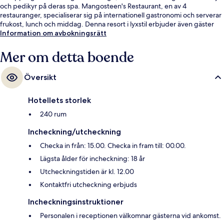
och pedikyr på deras spa. Mangosteen's Restaurant, en av 4
restauranger, specialiserar sig på internationell gastronomi och serverar
frukost, lunch och middag. Denna resort i lyxstil erbjuder även gäster
tillgång till 3 barer/lounger, en bar vid poolen och ett fitnesscenter.
Information om avbokningsrätt
Andra resenärer uppskattar den hjälpsamma personalen.
Mer om detta boende
Översikt
Hotellets storlek
240 rum
Incheckning/utcheckning
Checka in från: 15.00. Checka in fram till: 00.00.
Lägsta ålder för incheckning: 18 år
Utcheckningstiden är kl. 12.00
Kontaktfri utcheckning erbjuds
Incheckningsinstruktioner
Personalen i receptionen välkomnar gästerna vid ankomst.