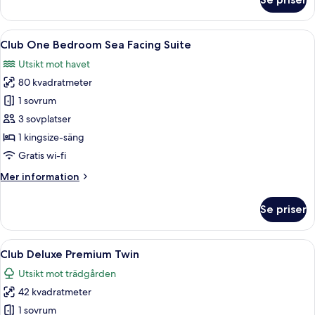
havsutsikt
Club-
rum
(Premium)
-
Öppna
Ett hotellrum med en säng, ett nattd
7
1
Club One Bedroom Sea Facing Suite
alla
kingsize-
Utsikt mot havet
säng
foton
-
80 kvadratmeter
för
havsutsikt
Club
1 sovrum
(Premium)
One
3 sovplatser
Bedroom
1 kingsize-säng
Sea
Gratis wi-fi
Facing
Mer
Mer information
Suite
information
om
Se priser
Club
One
Bedroom
Öppna
Ett hotellrum med två sängar, en säng
5
Sea
Club Deluxe Premium Twin
alla
Facing
Utsikt mot trädgården
Suite
foton
42 kvadratmeter
för
Club
1 sovrum