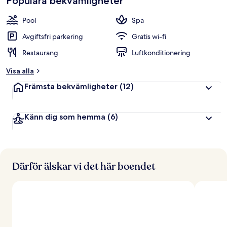
Populära bekvämligheter
e
t
Pool
Spa
y
g
Avgiftsfri parkering
Gratis wi-fi
Restaurang
Luftkonditionering
a
v
Visa alla
r
Främsta bekvämligheter
(12)
e
s
e
Känn dig som hemma
(6)
n
ä
r
e
r
Därför älskar vi det här boendet