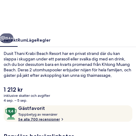
Krabi
Beach
Resort
regående
Nästa
154+
Översikt
Rum
Läge
Regler
Dusit Thani Krabi Beach Resort har en privat strand där du kan
slappa i skuggan under ett parasoll eller svalka dig med en drink,
och du bor dessutom bara en kvarts promenad från Khlong Muang
Beach. Deras 2 utomhuspooler erbjuder nöjen för hela familjen, och
gäster på jakt efter avkoppling kan unna sig thaimassage,
ansiktsbehandlingar och manikyr och pedikyr på deras spa.
Mangosteen's Restaurant, en av 4 restauranger, specialiserar sig på
Det
1 212 kr
internationell gastronomi och serverar frukost, lunch och middag.
nuvarande
inklusive skatter och avgifter
Denna resort i lyxstil erbjuder även gäster tillgång till 3
priset
4 sep. – 5 sep.
barer/lounger, en bar vid poolen och ett fitnesscenter. Andra
2 utomhuspooler och solstolar
är
Recensioner
9,4
resenärer uppskattar den hjälpsamma personalen.
Gästfavorit
1 212 kr
T
av
Toppbetyg av resenärer
o
Se alla 700 recensioner
10,
p
Gästfavorit
p
b