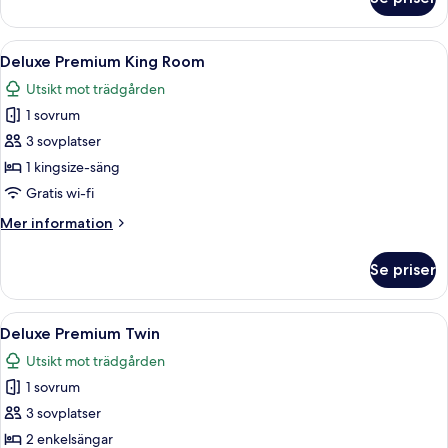
Club
tvåbäddsrum
-
Öppna
Ett modernt hotellrum med en stor sän
7
havsutsikt
Deluxe Premium King Room
alla
(Premium)
Utsikt mot trädgården
foton
1 sovrum
för
Deluxe
3 sovplatser
Premium
1 kingsize-säng
King
Gratis wi-fi
Room
Mer
Mer information
information
om
Se priser
Deluxe
Premium
King
Öppna
Ett hotellrum med två sängar, en tur
6
Room
Deluxe Premium Twin
alla
Utsikt mot trädgården
foton
1 sovrum
för
Deluxe
3 sovplatser
Premium
2 enkelsängar