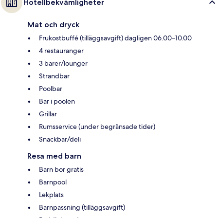
Hotellbekvämligheter
Mat och dryck
Frukostbuffé (tilläggsavgift) dagligen 06.00–10.00
4 restauranger
3 barer/lounger
Strandbar
Poolbar
Bar i poolen
Grillar
Rumsservice (under begränsade tider)
Snackbar/deli
Resa med barn
Barn bor gratis
Barnpool
Lekplats
Barnpassning (tilläggsavgift)