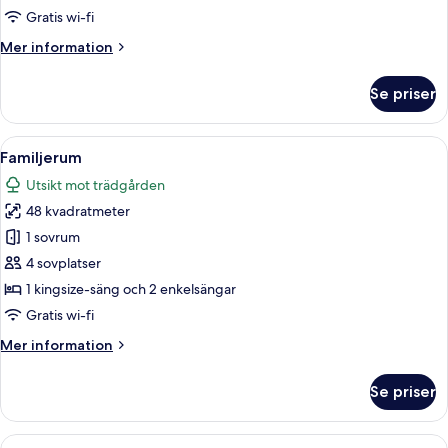
Twin
Gratis wi-fi
Mer
Mer information
information
om
Se priser
Deluxe
Premium
Twin
Öppna
Ett hotellrum med två sängar, ett skri
6
Familjerum
alla
Utsikt mot trädgården
foton
48 kvadratmeter
för
Familjerum
1 sovrum
4 sovplatser
1 kingsize-säng och 2 enkelsängar
Gratis wi-fi
Mer
Mer information
information
om
Se priser
Familjerum
Öppna
Ett hotellrum med en säng, ett skrivbo