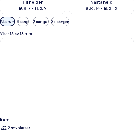
Till helgen
Nästa helg
aug. 7 - aug. 9
aug. 14 - aug. 16
Tillgängliga
Alla rum
1 säng
2 sängar
3+ sängar
filter
för
Visar 13 av 13 rum
rum
Rum
2 sovplatser