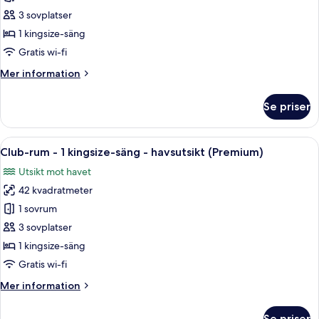
Deluxe
3 sovplatser
Premium
1 kingsize-säng
King
Gratis wi-fi
Mer
Mer information
information
om
Se priser
Club
Deluxe
Premium
Öppna
Ett hotellrum med en balkong, en säng,
8
King
Club-rum - 1 kingsize-säng - havsutsikt (Premium)
alla
Utsikt mot havet
foton
42 kvadratmeter
för
Club-
1 sovrum
rum
3 sovplatser
-
1 kingsize-säng
1
Gratis wi-fi
kingsize-
Mer
Mer information
säng
information
-
om
Se priser