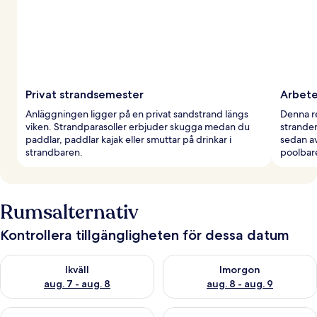
Privat strandsemester
Arbete
Anläggningen ligger på en privat sandstrand längs
Denna r
viken. Strandparasoller erbjuder skugga medan du
stranden
paddlar, paddlar kajak eller smuttar på drinkar i
sedan av
strandbaren.
poolbar
Rumsalternativ
Kontrollera tillgängligheten för dessa datum
Kontrollera tillgängligheten för ikväll aug. 7 - aug. 8
Kontrollera tillgängligheten f
Ikväll
Imorgon
aug. 7 - aug. 8
aug. 8 - aug. 9
Kontrollera tillgängligheten för den här helgen aug. 7 - aug. 9
Kontrollera tillgängligheten fö