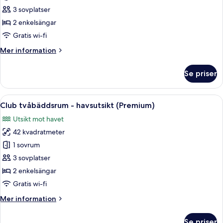
Deluxe
3 sovplatser
Premium
2 enkelsängar
Twin
Gratis wi-fi
Mer
Mer information
information
om
Se priser
Club
Deluxe
Premium
Öppna
Ett hotellrum med två sängar, en vägg
8
Twin
Club tvåbäddsrum - havsutsikt (Premium)
alla
Utsikt mot havet
foton
42 kvadratmeter
för
Club
1 sovrum
tvåbäddsrum
3 sovplatser
-
2 enkelsängar
havsutsikt
Gratis wi-fi
(Premium)
Mer
Mer information
information
om
Se priser