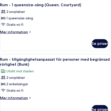
Öppna
Ett modernt badrum med en stor spege
9
personer
queensize-
Rum - 1 queensize-säng (Queen, Courtyard)
alla
säng
med
2 sovplatser
-
foton
begränsad
tillgänglighetsanpassat
1 queensize-säng
för
rörlighet
för
Rum
Gratis wi-fi
personer
-
-
med
Mer
Mer information
terrass
begränsad
1
information
rörlighet
om
queensize-
Se priser
-
Rum
säng
terrass
-
(Queen,
1
Öppna
Ett litet rum med en våningssäng, ett 
11
Courtyard)
queensize-
Rum - tillgänglighetsanpassat för personer med begränsad
alla
säng
rörlighet (Bunk)
(Queen,
foton
Utsikt mot staden
Courtyard)
för
2 sovplatser
Rum
2 enkelsängar
-
tillgänglighetsanpassat
Gratis wi-fi
för
Mer
Mer information
personer
information
om
med
Se priser
Rum