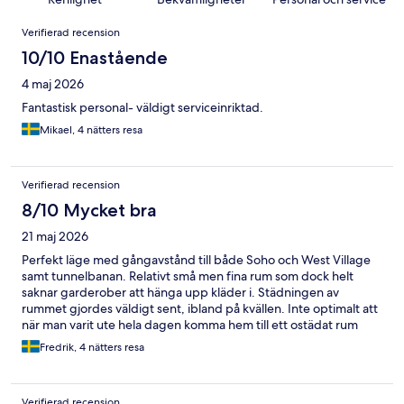
Recensioner
Verifierad recension
10/10 Enastående
4 maj 2026
Fantastisk personal- väldigt serviceinriktad.
Mikael, 4 nätters resa
Verifierad recension
8/10 Mycket bra
21 maj 2026
Perfekt läge med gångavstånd till både Soho och West Village
samt tunnelbanan. Relativt små men fina rum som dock helt
saknar garderober att hänga upp kläder i. Städningen av
rummet gjordes väldigt sent, ibland på kvällen. Inte optimalt att
när man varit ute hela dagen komma hem till ett ostädat rum
eller pågående städning.
Fredrik, 4 nätters resa
Verifierad recension