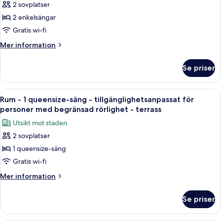
Tvåbäddsrum
2 sovplatser
2 enkelsängar
Gratis wi-fi
Mer
Mer information
information
om
Se priser
Tvåbäddsrum
Öppna
Ett modernt hotellrum med en stor sän
10
Rum - 1 queensize-säng - tillgänglighetsanpassat för
alla
personer med begränsad rörlighet - terrass
foton
Utsikt mot staden
för
2 sovplatser
Rum
1 queensize-säng
-
1
Gratis wi-fi
queensize-
Mer
Mer information
säng
information
om
-
Se priser
Rum
tillgänglighetsanpassat
-
för
1