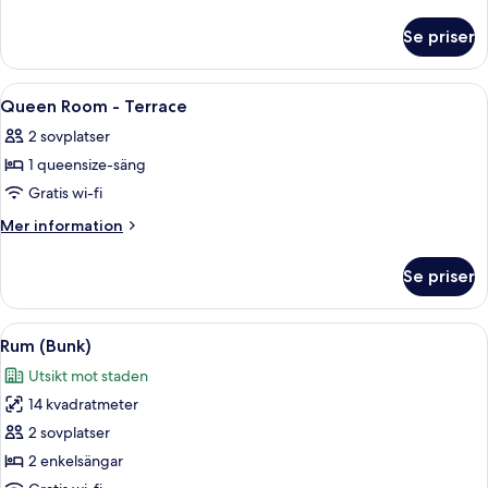
Room
information
om
-
Se priser
Accessible
Terrace
Queen
Room
Öppna
Ett hotellrum med en stor säng, ett skr
18
-
Queen Room - Terrace
alla
Terrace
2 sovplatser
foton
1 queensize-säng
för
Queen
Gratis wi-fi
Room
Mer
Mer information
-
information
om
Terrace
Se priser
Queen
Room
-
Öppna
Sängtillbehör av högsta kvalitet och
11
Terrace
Rum (Bunk)
alla
Utsikt mot staden
foton
14 kvadratmeter
för
Rum
2 sovplatser
(Bunk)
2 enkelsängar