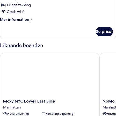
rörlighet
Rum
1 kingsize-säng
(Arlo)
-
Gratis wi-fi
1
Mer
Mer information
kingsize-
information
säng
om
Se priser
Rum
-
-
terrass
1
Liknande boenden
kingsize-
säng
Moxy NYC Lower East Side
NoMo S
-
terrass
Moxy
NoMo
Moxy NYC Lower East Side
NoMo 
NYC
SoHo
Manhattan
Manhat
Lower
Manhatt
Husdjursvänligt
Parkering tillgänglig
Husdju
East