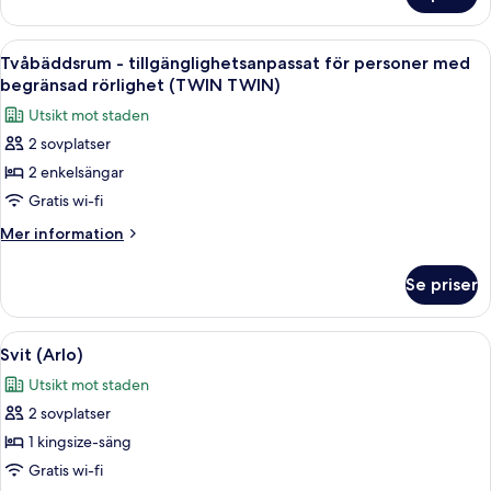
begränsad
-
rörlighet
tillgänglighetsanpassat
Öppna
Ett hotellrum med två sängar, ett skriv
6
(Bunk)
för
Tvåbäddsrum - tillgänglighetsanpassat för personer med
alla
personer
begränsad rörlighet (TWIN TWIN)
med
foton
Utsikt mot staden
begränsad
för
rörlighet
2 sovplatser
Tvåbäddsrum
(Bunk)
2 enkelsängar
-
tillgänglighetsanpassat
Gratis wi-fi
för
Mer
Mer information
personer
information
om
med
Se priser
Tvåbäddsrum
begränsad
-
rörlighet
tillgänglighetsanpassat
Öppna
Ett modernt hotellrum med en stor säng
7
(TWIN
för
Svit (Arlo)
alla
personer
TWIN)
Utsikt mot staden
med
foton
begränsad
2 sovplatser
för
rörlighet
Svit
1 kingsize-säng
(TWIN
(Arlo)
TWIN)
Gratis wi-fi