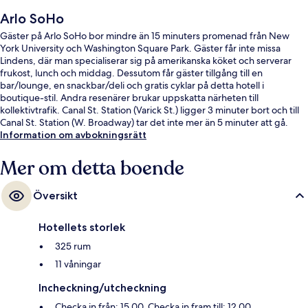
Arlo SoHo
Gäster på Arlo SoHo bor mindre än 15 minuters promenad från New
York University och Washington Square Park. Gäster får inte missa
Lindens, där man specialiserar sig på amerikanska köket och serverar
frukost, lunch och middag. Dessutom får gäster tillgång till en
bar/lounge, en snackbar/deli och gratis cyklar på detta hotell i
boutique-stil. Andra resenärer brukar uppskatta närheten till
kollektivtrafik. Canal St. Station (Varick St.) ligger 3 minuter bort och till
Canal St. Station (W. Broadway) tar det inte mer än 5 minuter att gå.
Information om avbokningsrätt
Mer om detta boende
Översikt
Hotellets storlek
325 rum
11 våningar
Incheckning/utcheckning
Checka in från: 15.00. Checka in fram till: 12.00.