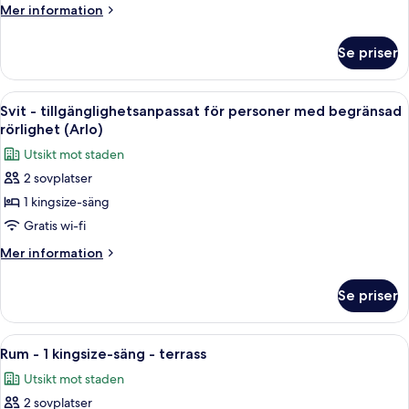
Mer
Mer information
information
om
Se priser
Svit
(Arlo)
Öppna
Ett modernt vardagsrum med en grå sof
6
Svit - tillgänglighetsanpassat för personer med begränsad
alla
rörlighet (Arlo)
foton
Utsikt mot staden
för
2 sovplatser
Svit
1 kingsize-säng
-
tillgänglighetsanpassat
Gratis wi-fi
för
Mer
Mer information
personer
information
om
med
Se priser
Svit
begränsad
-
rörlighet
tillgänglighetsanpassat
Öppna
Rum - 1 kingsize-säng - terrass | Säng
8
(Arlo)
för
Rum - 1 kingsize-säng - terrass
alla
personer
Utsikt mot staden
med
foton
begränsad
2 sovplatser
för