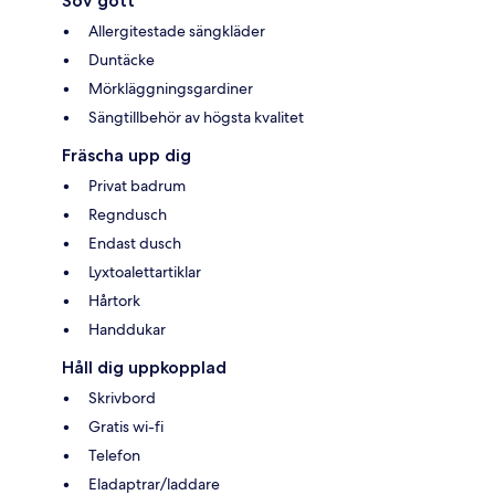
Sov gott
Allergitestade sängkläder
Duntäcke
Mörkläggningsgardiner
Sängtillbehör av högsta kvalitet
Fräscha upp dig
Privat badrum
Regndusch
Endast dusch
Lyxtoalettartiklar
Hårtork
Handdukar
Håll dig uppkopplad
Skrivbord
Gratis wi-fi
Telefon
Eladaptrar/laddare