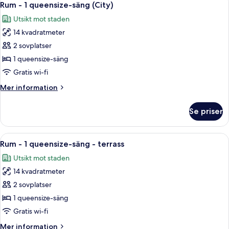
9
queensize-
Rum - 1 queensize-säng (City)
alla
säng
Utsikt mot staden
(Courtyard)
foton
14 kvadratmeter
för
Rum
2 sovplatser
-
1 queensize-säng
1
Gratis wi-fi
queensize-
Mer
Mer information
säng
information
(City)
om
Se priser
Rum
-
1
Öppna
Ett modernt hotellrum med en stor sän
10
queensize-
Rum - 1 queensize-säng - terrass
alla
säng
Utsikt mot staden
(City)
foton
14 kvadratmeter
för
Rum
2 sovplatser
-
1 queensize-säng
1
Gratis wi-fi
queensize-
Mer
Mer information