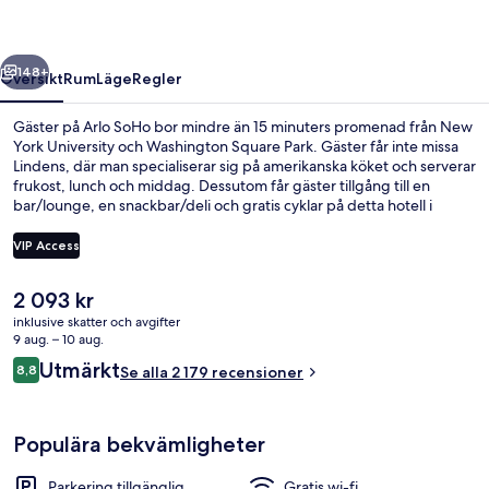
regående
Nästa
148+
Översikt
Rum
Läge
Regler
Gäster på Arlo SoHo bor mindre än 15 minuters promenad från New
York University och Washington Square Park. Gäster får inte missa
Lindens, där man specialiserar sig på amerikanska köket och serverar
frukost, lunch och middag. Dessutom får gäster tillgång till en
bar/lounge, en snackbar/deli och gratis cyklar på detta hotell i
boutique-stil. Andra resenärer brukar uppskatta närheten till
kollektivtrafik. Canal St. Station (Varick St.) ligger 3 minuter bort och
VIP Access
till Canal St. Station (W. Broadway) tar det inte mer än 5 minuter att
gå.
Det
2 093 kr
Frukost, lunch, middag och brunch se
nuvarande
inklusive skatter och avgifter
priset
9 aug. – 10 aug.
är
Recensioner
Utmärkt
8,8
Se alla 2 179 recensioner
2 093 kr
8,8 av 10,
Populära bekvämligheter
Parkering tillgänglig
Gratis wi-fi