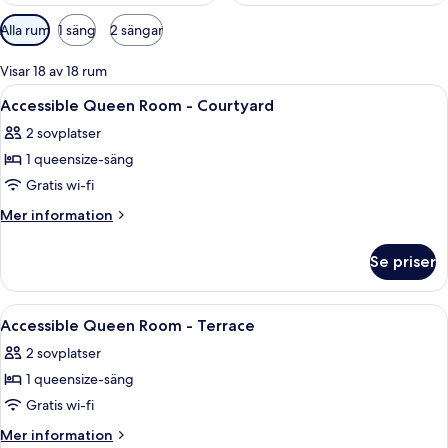
Tillgängliga
Alla rum
1 säng
2 sängar
filter
för
Visar 18 av 18 rum
rum
Öppna
Ett hotellrum med en stor säng, ett s
11
Accessible Queen Room - Courtyard
alla
2 sovplatser
foton
1 queensize-säng
för
Accessible
Gratis wi-fi
Queen
Mer
Mer information
Room
information
om
-
Se priser
Accessible
Courtyard
Queen
Room
Öppna
Ett hotellrum med en stor säng, ett s
12
-
Accessible Queen Room - Terrace
alla
Courtyard
2 sovplatser
foton
1 queensize-säng
för
Accessible
Gratis wi-fi
Queen
Mer
Mer information