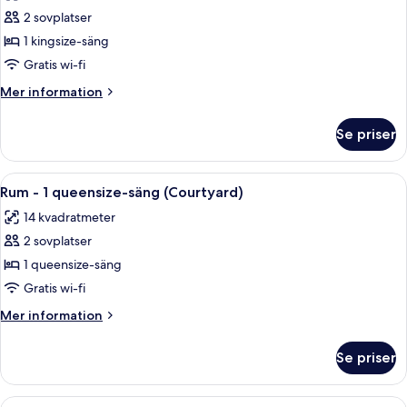
Rum
2 sovplatser
-
1 kingsize-säng
1
Gratis wi-fi
kingsize-
Mer
Mer information
säng
information
(City)
om
Se priser
Rum
-
1
Öppna
Ett modernt hotellrum med en sängram
11
kingsize-
Rum - 1 queensize-säng (Courtyard)
alla
säng
14 kvadratmeter
(City)
foton
2 sovplatser
för
Rum
1 queensize-säng
-
Gratis wi-fi
1
Mer
Mer information
queensize-
information
säng
om
Se priser
Rum
(Courtyard)
-
1
Öppna
Ett modernt hotellrum med en träpanel