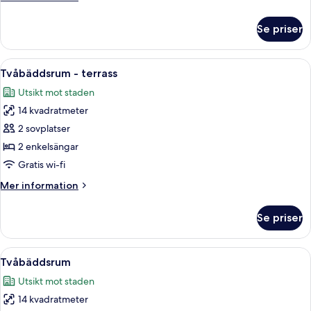
säng
information
-
om
Se priser
Rum
terrass
-
1
Öppna
Ett hotellrum med två sängar, en säng
10
queensize-
Tvåbäddsrum - terrass
alla
säng
Utsikt mot staden
-
foton
terrass
14 kvadratmeter
för
Tvåbäddsrum
2 sovplatser
-
2 enkelsängar
terrass
Gratis wi-fi
Mer
Mer information
information
om
Se priser
Tvåbäddsrum
-
terrass
Öppna
Ett hotellrum med två sängar, en säng
10
Tvåbäddsrum
alla
Utsikt mot staden
foton
14 kvadratmeter
för