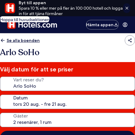
Byt till appen
Spara 10 % eller mer på fler än 100 000 hotell och logga
in för att tjäna förmåner
Hoppa till huvudsektionen
Hämta appen
Se alla boenden
Arlo SoHo
Välj datum för att se priser
Vart reser du?
Datum
Gäster