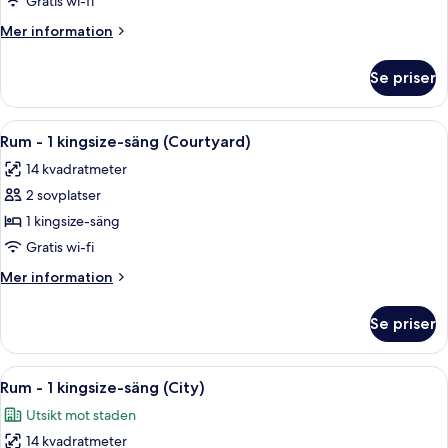
Gratis wi-fi
Mer
Mer information
information
om
Se priser
Rum
(Bunk)
Öppna
Sängtillbehör av högsta kvalitet och
12
Rum - 1 kingsize-säng (Courtyard)
alla
14 kvadratmeter
foton
2 sovplatser
för
Rum
1 kingsize-säng
-
Gratis wi-fi
1
Mer
Mer information
kingsize-
information
säng
om
Se priser
Rum
(Courtyard)
-
1
Öppna
En snyggt bäddad säng med vita lakan
11
kingsize-
Rum - 1 kingsize-säng (City)
alla
säng
Utsikt mot staden
(Courtyard)
foton
14 kvadratmeter
för