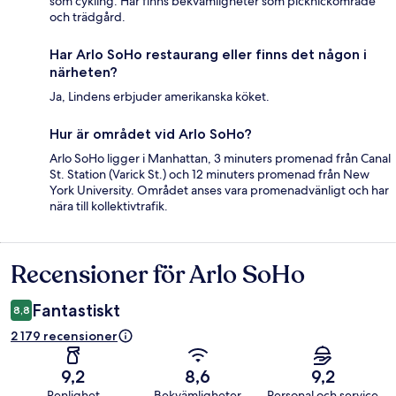
som cykling. Här finns bekvämligheter som picknickområde
och trädgård.
Har Arlo SoHo restaurang eller finns det någon i
närheten?
Ja, Lindens erbjuder amerikanska köket.
Hur är området vid Arlo SoHo?
Arlo SoHo ligger i Manhattan, 3 minuters promenad från Canal
St. Station (Varick St.) och 12 minuters promenad från New
York University. Området anses vara promenadvänligt och har
nära till kollektivtrafik.
Recensioner för Arlo SoHo
Recensioner
Fantastiskt
8,8
2 179 recensioner
9,2
8,6
9,2
Renlighet
Bekvämligheter
Personal och service