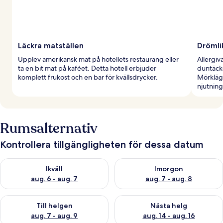
Läckra matställen
Drömli
Upplev amerikansk mat på hotellets restaurang eller
Allergiv
ta en bit mat på kaféet. Detta hotell erbjuder
duntäcke
komplett frukost och en bar för kvällsdrycker.
Mörkläg
njutning
Rumsalternativ
Kontrollera tillgängligheten för dessa datum
Kontrollera tillgängligheten för ikväll aug. 6 - aug. 7
Kontrollera tillgängligheten f
Ikväll
Imorgon
aug. 6 - aug. 7
aug. 7 - aug. 8
Kontrollera tillgängligheten för den här helgen aug. 7 - aug. 9
Kontrollera tillgängligheten fö
Till helgen
Nästa helg
aug. 7 - aug. 9
aug. 14 - aug. 16