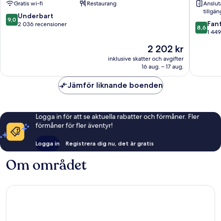
Gratis wi-fi
Restaurang
Anslu
Side
tillgän
Manhattan
9.0
Underbart
9,0
8.6
Fant
av
2 036 recensioner
8,6
av
1 449
10,
10,
Underbart,
Priset
2 202 kr
Fantastis
2 036 recensioner
är
1 449 re
inklusive skatter och avgifter
2 202 kr
16 aug. – 17 aug.
Jämför liknande boenden
Logga in för att se aktuella rabatter och förmåner. Fler
förmåner för fler äventyr!
Logga in
Registrera dig nu, det är gratis
Om området