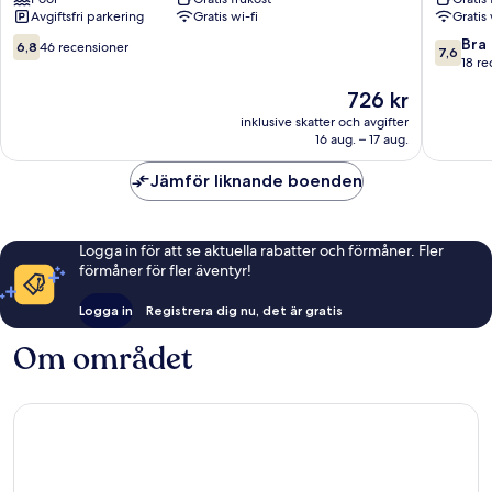
Ikeja
Apartme
Avgiftsfri parkering
Gratis wi-fi
Gratis 
Ikeja
6.8
7.6
Bra
6,8
46 recensioner
7,6
av
av
18 re
10,
10,
Priset
726 kr
46 recensioner
Bra,
är
18 recen
inklusive skatter och avgifter
726 kr
16 aug. – 17 aug.
Jämför liknande boenden
Logga in för att se aktuella rabatter och förmåner. Fler
förmåner för fler äventyr!
Logga in
Registrera dig nu, det är gratis
Om området