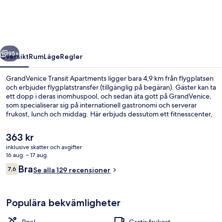
regående
Nästa
95+
Översikt
Rum
Läge
Regler
GrandVenice Transit Apartments ligger bara 4,9 km från flygplatsen
och erbjuder flygplatstransfer (tillgänglig på begäran). Gäster kan ta
ett dopp i deras inomhuspool, och sedan äta gott på GrandVenice,
som specialiserar sig på internationell gastronomi och serverar
frukost, lunch och middag. Här erbjuds dessutom ett fitnesscenter,
en bar vid poolen och en bar/lounge.
Det
363 kr
nuvarande
inklusive skatter och avgifter
priset
16 aug. – 17 aug.
Inomhuspool
är
Recensioner
Bra
7,6
Se alla 129 recensioner
363 kr
7,6 av 10,
Populära bekvämligheter