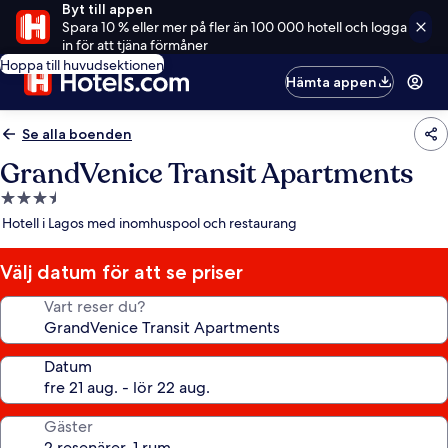
Byt till appen
Spara 10 % eller mer på fler än 100 000 hotell och logga
in för att tjäna förmåner
Hoppa till huvudsektionen
Hämta appen
Se alla boenden
GrandVenice Transit Apartments
3.5-
stjärnigt
Hotell i Lagos med inomhuspool och restaurang
boende
Välj datum för att se priser
Vart reser du?
Datum
Gäster