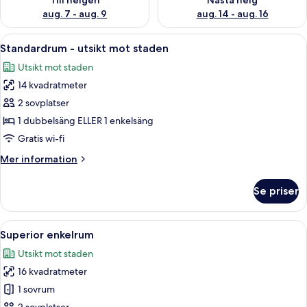
Till helgen
Nästa helg
aug. 7 - aug. 9
aug. 14 - aug. 16
Öppna
Ett hotellrum med en vägg av sten, en 
6
Standardrum - utsikt mot staden
alla
Utsikt mot staden
foton
14 kvadratmeter
för
Standardrum
2 sovplatser
-
1 dubbelsäng ELLER 1 enkelsäng
utsikt
Gratis wi-fi
mot
Mer
Mer information
staden
information
om
Se priser
Standardrum
-
utsikt
Öppna
Ett hotellrum med en säng, ett nattduk
5
mot
Superior enkelrum
alla
staden
Utsikt mot staden
foton
16 kvadratmeter
för
Superior
1 sovrum
enkelrum