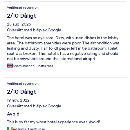
Verifierad recension
2/10 Dåligt
23 aug. 2025
Översätt med hjälp av Google
The hotel was an eye sore. Dirty, with used dishes in the lobby
area. The bathroom amenities were poor. The aircondition was
leaking and dusty. Half toildt paper left in tje bathroom. Toilet
seat was broken. This hotel is has a negative rating and should
not be anywhere around the international airpprt.
Shamusideen, 1 natts resa
Verifierad recension
2/10 Dåligt
19 nov. 2022
Översätt med hjälp av Google
Avoid!
This is by far my worst hotel experience ever. Avoid!
Adanma, 1 natts resa