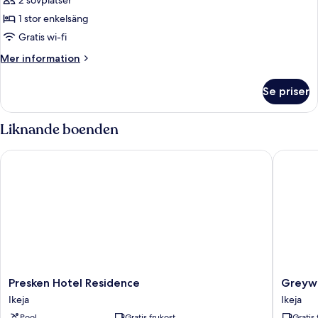
2 sovplatser
1 stor enkelsäng
Gratis wi-fi
Mer
Mer information
information
om
Se priser
Superior
enkelrum
Liknande boenden
Presken Hotel Residence
Greywoo
Presken
Greywo
Presken Hotel Residence
Greyw
Hotel
Hotel
Ikeja
Ikeja
Residence
and
Pool
Gratis frukost
Gratis 