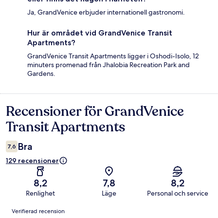
Ja, GrandVenice erbjuder internationell gastronomi.
Hur är området vid GrandVenice Transit
Apartments?
GrandVenice Transit Apartments ligger i Oshodi-Isolo, 12
minuters promenad från Jhalobia Recreation Park and
Gardens.
Recensioner för GrandVenice
Recensioner
Transit Apartments
Bra
7,6
129 recensioner
8,2
7,8
8,2
Renlighet
Läge
Personal och service
Recensioner
Verifierad recension