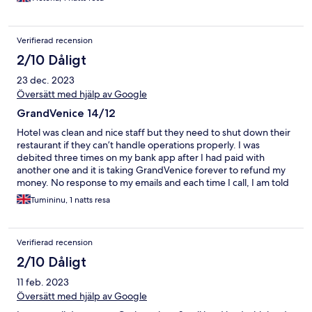
Verifierad recension
2/10 Dåligt
23 dec. 2023
Översätt med hjälp av Google
GrandVenice 14/12
Hotel was clean and nice staff but they need to shut down their
restaurant if they can’t handle operations properly. I was
debited three times on my bank app after I had paid with
another one and it is taking GrandVenice forever to refund my
money. No response to my emails and each time I call, I am told
to call back. I’m very displeased with this service and I won’t be
Tumininu, 1 natts resa
staying there when next I’m in Nigeria. Every other thing was
fine, great service from James and the other lady at the
reception who wears glasses. The rest need more training on
Verifierad recension
hospitality and customer service. Still waiting for my money btw.
2/10 Dåligt
11 feb. 2023
Översätt med hjälp av Google