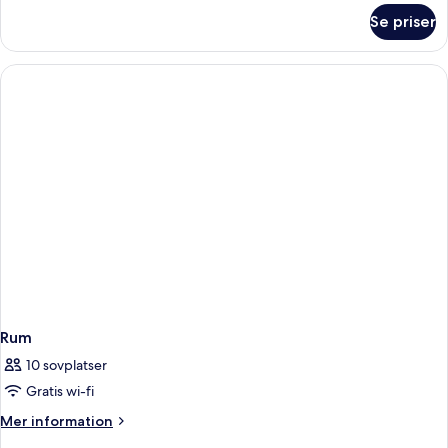
om
Se priser
Rum
Rum
10 sovplatser
Gratis wi-fi
Mer
Mer information
information