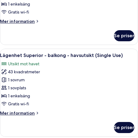
balkong
1 enkelsäng
-
Gratis wi-fi
utsikt
Mer
Mer information
mot
information
trädgården
om
Se priser
Studio
(Single
Comfort
Use)
-
Öppna
Ett bord med en vinflaska och två glas,
7
balkong
Lägenhet Superior - balkong - havsutsikt (Single Use)
alla
-
Utsikt mot havet
utsikt
foton
mot
43 kvadratmeter
för
trädgården
Lägenhet
1 sovrum
(Single
Superior
Use)
1 sovplats
-
1 enkelsäng
balkong
Gratis wi-fi
-
Mer
Mer information
havsutsikt
information
(Single
om
Se priser
Use)
Lägenhet
Superior