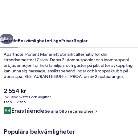
Mar
regående
Nästa
130+
Översikt
Bekvämligheter
Läge
Priser
Regler
Aparthotel Ponent Mar är ett utmärkt alternativ för din
strandsemester i Calvia. Deras 2 utomhuspooler och inomhuspool
erbjuder nöjen för hela familjen, och gäster på jakt efter avkoppling
kan unna sig massage, ansiktsbehandlingar och kroppsskrubb på
deras spa. RESTAURANTE BUFFET PROA, en av 2 restauranger,
specialiserar sig på internationell gastronomi och serverar frukost
och middag. Här får gäster tillgång till 2 poolbarer och en takterrass,
Det
2 554 kr
och samtliga lägenheter erbjuder pentryn och mikrovågsugn. Andra
nuvarande
inklusive skatter och avgifter
resenärer uppskattar den hjälpsamma personalen och den
priset
1 sep. – 2 sep.
generella standarden.
Lägenhet Deluxe - terrass - havsutsikt
är
Recensioner
Enastående
9,4
Se alla 585 recensioner
2 554 kr
9,4 av 10,
Populära bekvämligheter