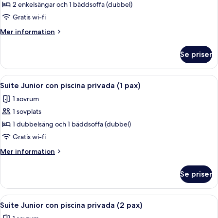
-
2 enkelsängar och 1 bäddsoffa (dubbel)
terrass
Gratis wi-fi
-
Mer
Mer information
havsutsikt
information
om
Se priser
Lägenhet
Deluxe
-
Öppna
Ett modernt hotellrum med en stor sän
7
terrass
Suite Junior con piscina privada (1 pax)
alla
-
1 sovrum
havsutsikt
foton
1 sovplats
för
Suite
1 dubbelsäng och 1 bäddsoffa (dubbel)
Junior
Gratis wi-fi
con
Mer
Mer information
piscina
information
privada
om
Se priser
Suite
(1
Junior
pax)
con
Öppna
Ett modernt hotellrum med en stor sän
7
piscina
Suite Junior con piscina privada (2 pax)
alla
privada