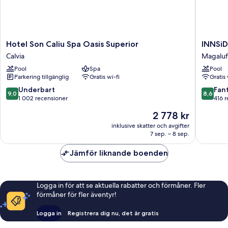
Hotel
INNSiD
Hotel Son Caliu Spa Oasis Superior
INNSiD
Son
by
Calvia
Magaluf
Caliu
Meliá
Pool
Spa
Pool
Spa
Calviá
Parkering tillgänglig
Gratis wi-fi
Gratis 
Oasis
Beach
Superior
Magaluf
9.0
8.6
Underbart
Fant
9,0
8,6
Calvia
av
av
1 002 recensioner
416 
10,
10,
Priset
2 778 kr
Underbart,
Fantastis
är
1 002 recensioner
416 rece
inklusive skatter och avgifter
2 778 kr
7 sep. – 8 sep.
Jämför liknande boenden
Logga in för att se aktuella rabatter och förmåner. Fler
förmåner för fler äventyr!
Logga in
Registrera dig nu, det är gratis