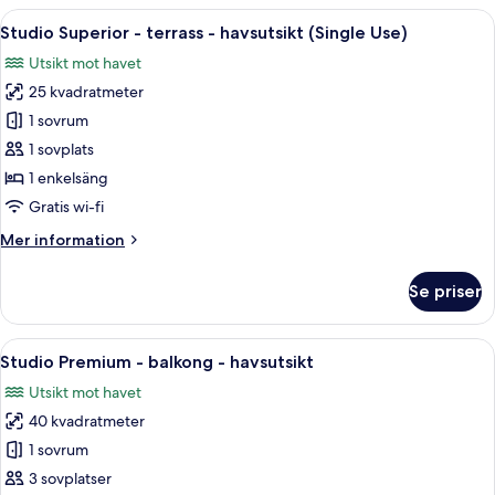
-
Öppna
Ett modernt hotellrum med en säng, en
5
balkong
Studio Superior - terrass - havsutsikt (Single Use)
alla
-
Utsikt mot havet
havsutsikt
foton
(Single
25 kvadratmeter
för
Use)
Studio
1 sovrum
Superior
1 sovplats
-
1 enkelsäng
terrass
Gratis wi-fi
-
Mer
Mer information
havsutsikt
information
(Single
om
Se priser
Use)
Studio
Superior
-
Öppna
Ett modernt hotellrum med en soffa, tv
7
terrass
Studio Premium - balkong - havsutsikt
alla
-
Utsikt mot havet
havsutsikt
foton
(Single
40 kvadratmeter
för
Use)
Studio
1 sovrum
Premium
3 sovplatser