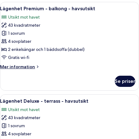
-
Öppna
Ett modernt hotellrum med en stor sä
11
terrass
Lägenhet Premium - balkong - havsutsikt
alla
-
Utsikt mot havet
havsutsikt
foton
43 kvadratmeter
för
Lägenhet
1 sovrum
Premium
4 sovplatser
-
2 enkelsängar och 1 bäddsoffa (dubbel)
balkong
Gratis wi-fi
-
Mer
Mer information
havsutsikt
information
om
Se priser
Lägenhet
Premium
-
Öppna
Ett modernt hotellrum med en balkong,
17
balkong
Lägenhet Deluxe - terrass - havsutsikt
alla
-
Utsikt mot havet
havsutsikt
foton
43 kvadratmeter
för
Lägenhet
1 sovrum
Deluxe
4 sovplatser