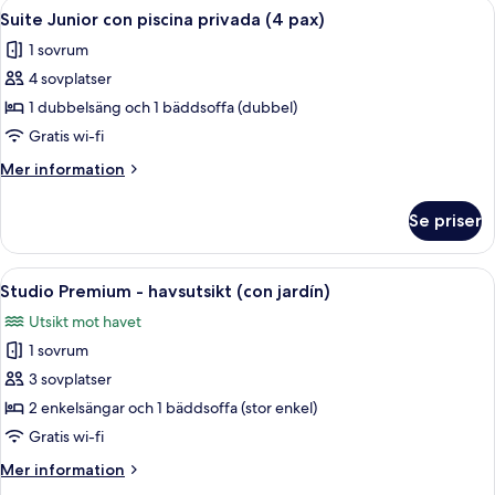
Öppna
Ett modernt hotellrum med en stor sän
7
piscina
Suite Junior con piscina privada (4 pax)
alla
privada
1 sovrum
(3
foton
pax)
4 sovplatser
för
Suite
1 dubbelsäng och 1 bäddsoffa (dubbel)
Junior
Gratis wi-fi
con
Mer
Mer information
piscina
information
privada
om
Se priser
Suite
(4
Junior
pax)
con
Öppna
Ett modernt hotellrum med trägolv, en
8
piscina
Studio Premium - havsutsikt (con jardín)
alla
privada
Utsikt mot havet
(4
foton
pax)
1 sovrum
för
Studio
3 sovplatser
Premium
2 enkelsängar och 1 bäddsoffa (stor enkel)
-
Gratis wi-fi
havsutsikt
Mer
Mer information
(con
information