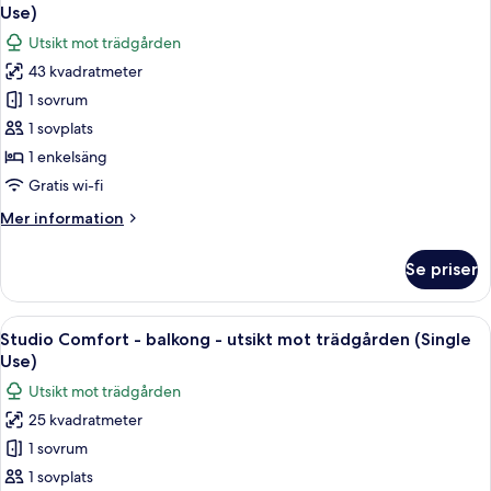
alla
-
Use)
havsutsikt
foton
Utsikt mot trädgården
för
43 kvadratmeter
Lägenhet
1 sovrum
Comfort
-
1 sovplats
terrass
1 enkelsäng
-
Gratis wi-fi
utsikt
Mer
Mer information
mot
information
trädgården
om
Se priser
Lägenhet
(Single
Comfort
Use)
-
Öppna
En uteplats med ett bord och stolar, 
7
terrass
Studio Comfort - balkong - utsikt mot trädgården (Single
alla
-
Use)
utsikt
foton
Utsikt mot trädgården
mot
för
trädgården
25 kvadratmeter
Studio
(Single
1 sovrum
Comfort
Use)
-
1 sovplats