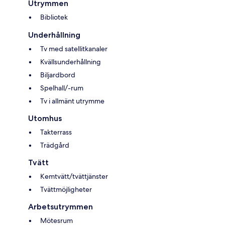
Utrymmen
Bibliotek
Underhållning
Tv med satellitkanaler
Kvällsunderhållning
Biljardbord
Spelhall/-rum
Tv i allmänt utrymme
Utomhus
Takterrass
Trädgård
Tvätt
Kemtvätt/tvättjänster
Tvättmöjligheter
Arbetsutrymmen
Mötesrum