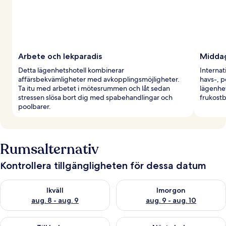
Arbete och lekparadis
Middag
Detta lägenhetshotell kombinerar
Internat
affärsbekvämligheter med avkopplingsmöjligheter.
havs-, p
Ta itu med arbetet i mötesrummen och låt sedan
lägenhet
stressen slösa bort dig med spabehandlingar och
frukostb
poolbarer.
Rumsalternativ
Kontrollera tillgängligheten för dessa datum
Kontrollera tillgängligheten för ikväll aug. 8 - aug. 9
Kontrollera tillgängligheten f
Ikväll
Imorgon
aug. 8 - aug. 9
aug. 9 - aug. 10
Kontrollera tillgängligheten för den här helgen aug. 14 - aug. 
Kontrollera tillgängligheten fö