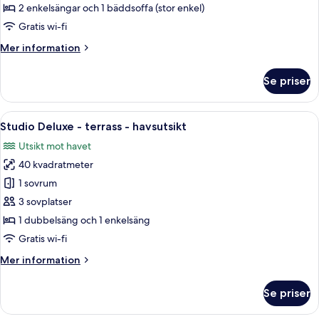
-
2 enkelsängar och 1 bäddsoffa (stor enkel)
balkong
Gratis wi-fi
-
Mer
Mer information
havsutsikt
information
om
Se priser
Studio
Premium
-
Öppna
Ett modernt hotellrum med en stor sän
10
balkong
Studio Deluxe - terrass - havsutsikt
alla
-
Utsikt mot havet
havsutsikt
foton
40 kvadratmeter
för
Studio
1 sovrum
Deluxe
3 sovplatser
-
1 dubbelsäng och 1 enkelsäng
terrass
Gratis wi-fi
-
Mer
Mer information
havsutsikt
information
om
Se priser
Studio
Deluxe