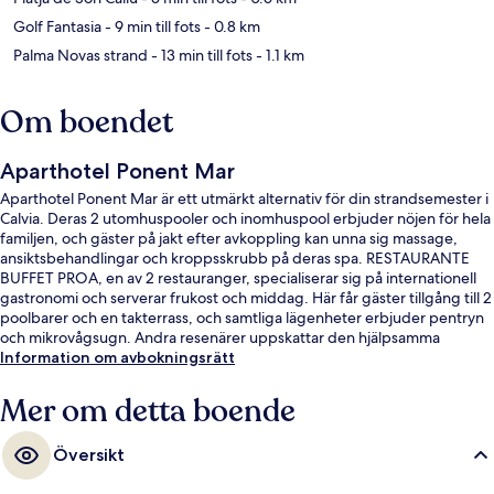
Golf Fantasia
- 9 min till fots
- 0.8 km
Palma Novas strand
- 13 min till fots
- 1.1 km
Om boendet
Aparthotel Ponent Mar
Aparthotel Ponent Mar är ett utmärkt alternativ för din strandsemester i
Calvia. Deras 2 utomhuspooler och inomhuspool erbjuder nöjen för hela
familjen, och gäster på jakt efter avkoppling kan unna sig massage,
ansiktsbehandlingar och kroppsskrubb på deras spa. RESTAURANTE
BUFFET PROA, en av 2 restauranger, specialiserar sig på internationell
gastronomi och serverar frukost och middag. Här får gäster tillgång till 2
poolbarer och en takterrass, och samtliga lägenheter erbjuder pentryn
och mikrovågsugn. Andra resenärer uppskattar den hjälpsamma
personalen och den generella standarden.
Information om avbokningsrätt
Mer om detta boende
Översikt