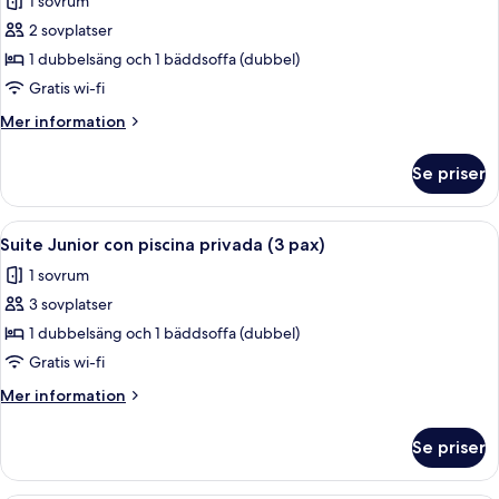
1 sovrum
(1
foton
pax)
2 sovplatser
för
Suite
1 dubbelsäng och 1 bäddsoffa (dubbel)
Junior
Gratis wi-fi
con
Mer
Mer information
piscina
information
privada
om
Se priser
Suite
(2
Junior
pax)
con
Öppna
Ett modernt hotellrum med en stor sän
7
piscina
Suite Junior con piscina privada (3 pax)
alla
privada
1 sovrum
(2
foton
pax)
3 sovplatser
för
Suite
1 dubbelsäng och 1 bäddsoffa (dubbel)
Junior
Gratis wi-fi
con
Mer
Mer information
piscina
information
privada
om
Se priser
Suite
(3
Junior
pax)
con