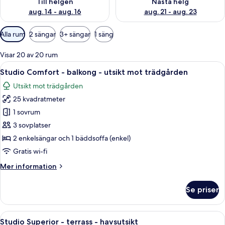
Till helgen
Nästa helg
aug. 14 - aug. 16
aug. 21 - aug. 23
Tillgängliga
Alla rum
2 sängar
3+ sängar
1 säng
filter
för
Visar 20 av 20 rum
rum
Öppna
Ett hotellrum med en stor säng, ett skri
4
Studio Comfort - balkong - utsikt mot trädgården
alla
Utsikt mot trädgården
foton
25 kvadratmeter
för
Studio
1 sovrum
Comfort
3 sovplatser
-
2 enkelsängar och 1 bäddsoffa (enkel)
balkong
Gratis wi-fi
-
Mer
Mer information
utsikt
information
mot
om
Se priser
trädgården
Studio
Comfort
-
Öppna
Ett modernt hotellrum med en säng, en
5
balkong
Studio Superior - terrass - havsutsikt