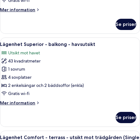
Gratis wi-fi
-
Mer
Mer information
utsikt
information
mot
om
Se priser
trädgården
Lägenhet
Comfort
-
Öppna
Ett bord med en vinflaska och två glas,
7
terrass
Lägenhet Superior - balkong - havsutsikt
alla
-
Utsikt mot havet
utsikt
foton
mot
43 kvadratmeter
för
trädgården
Lägenhet
1 sovrum
Superior
4 sovplatser
-
2 enkelsängar och 2 bäddsoffor (enkla)
balkong
Gratis wi-fi
-
Mer
Mer information
havsutsikt
information
om
Se priser
Lägenhet
Superior
-
Öppna
Ett modernt hotellrum med en sänggav
7
balkong
Lägenhet Comfort - terrass - utsikt mot trädgården (Single