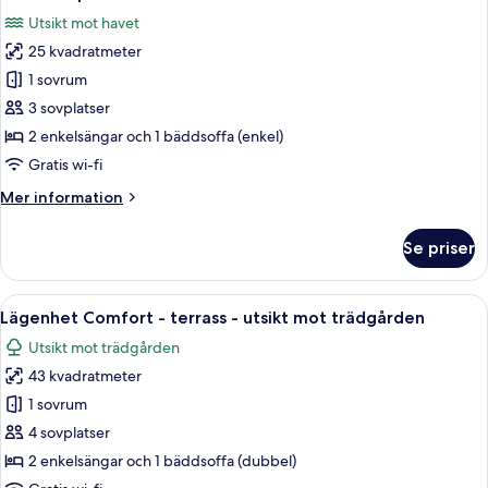
alla
-
Utsikt mot havet
utsikt
foton
mot
25 kvadratmeter
för
trädgården
Studio
1 sovrum
Superior
3 sovplatser
-
2 enkelsängar och 1 bäddsoffa (enkel)
terrass
Gratis wi-fi
-
Mer
Mer information
havsutsikt
information
om
Se priser
Studio
Superior
-
Öppna
Ett modernt hotellrum med två sängar,
7
terrass
Lägenhet Comfort - terrass - utsikt mot trädgården
alla
-
Utsikt mot trädgården
havsutsikt
foton
43 kvadratmeter
för
Lägenhet
1 sovrum
Comfort
4 sovplatser
-
2 enkelsängar och 1 bäddsoffa (dubbel)
terrass