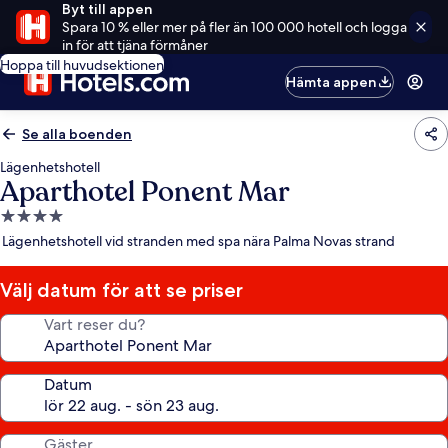
Byt till appen
Spara 10 % eller mer på fler än 100 000 hotell och logga
in för att tjäna förmåner
Hoppa till huvudsektionen
Hämta appen
Se alla boenden
Lägenhetshotell
Aparthotel Ponent Mar
4.0-
stjärnigt
Lägenhetshotell vid stranden med spa nära Palma Novas strand
boende
Välj datum för att se priser
Vart reser du?
Datum
Gäster