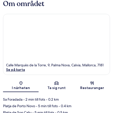
Om området
Calle Marquès de la Torre, 9, Palma Nova, Calvia, Mallorca, 7181
Se på karta
Karta
I närheten
Ta sig runt
Restauranger
Sa Foradada
- 2 min till fots
- 0.2 km
Platja de Porto Novo
- 5 min till fots
- 0.4 km
Platja de Son Caliu
- 5 min till fots
- 0.5 km