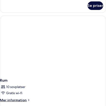
jardín)
om
Se priser
Studio
Premium
-
havsutsikt
(con
jardín)
Rum
10 sovplatser
Gratis wi-fi
Mer
Mer information
information