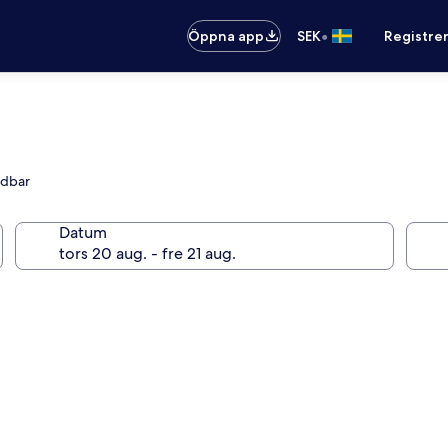
•
Öppna app
SEK
Registre
ndbar
Datum