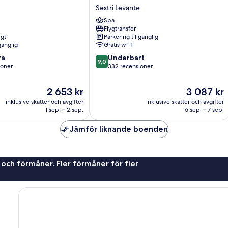
Miramare
Sestri Levante
&
Spa
Spa
Flygtransfer
Sestri
igt
Parkering tillgänglig
Levante
gänglig
Gratis wi-fi
9.0
ra
Underbart
9,0
av
ioner
332 recensioner
10,
Underbart,
Priset
Priset
2 653 kr
3 087 kr
332 recensioner
är
är
inklusive skatter och avgifter
inklusive skatter och avgifter
er
2 653 kr
3 087 kr
1 sep. – 2 sep.
6 sep. – 7 sep.
Jämför liknande boenden
 och förmåner. Fler förmåner för fler