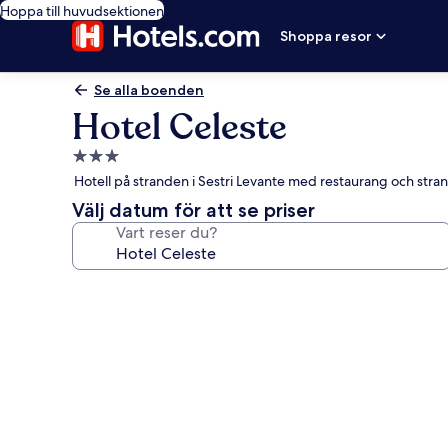
Hoppa till huvudsektionen
Shoppa resor
Se alla boenden
Hotel Celeste
3.0-
stjärnigt
Hotell på stranden i Sestri Levante med restaurang och stra
boende
Välj datum för att se priser
Vart reser du?
Fotogalleri
för
Hotel
Celeste