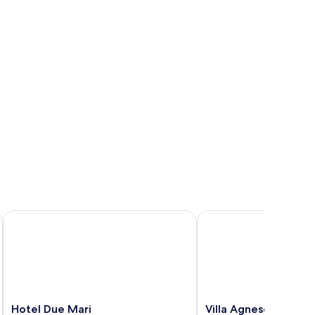
Hotel Due Mari
Villa Agnese
Hotel
Villa
Hotel Due Mari
Villa Agnese