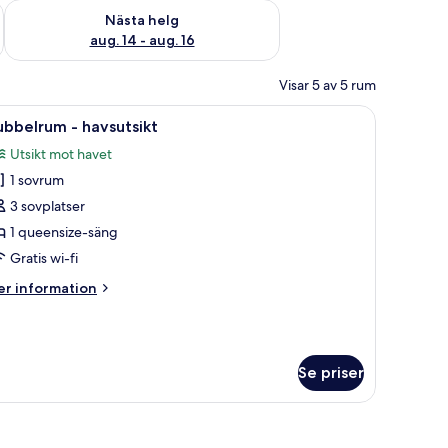
är helgen aug. 7 - aug. 9
Kontrollera tillgängligheten för nästa helg aug. 14 - aug. 16
Nästa helg
aug. 14 - aug. 16
Visar 5 av 5 rum
or, ett nattduksbord och ett fönster med gardiner.
ppna
Ett hotellrum med en stor säng, ett nattduksb
5
bbelrum - havsutsikt
la
Utsikt mot havet
oton
1 sovrum
ör
ubbelrum
3 sovplatser
1 queensize-säng
avsutsikt
Gratis wi-fi
er
r information
formation
m
ubbelrum
Se priser
vsutsikt
ramad tavla och ett fönster med gardiner.
äcke, två sänglampor och en sänggavel i trä.