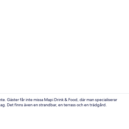
Utsikt från l
vante. Gäster får inte missa Mapi Drink & Food, där man specialiserar
dag. Det finns även en strandbar, en terrass och en trädgård.
Reception