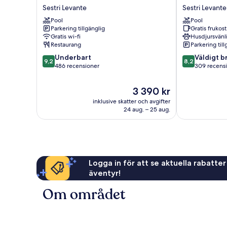
Hotel
Albergo
Sestri Levante
Sestri Levante
Villa
Sestri
Pool
Pool
Balbi
Levante
Parkering tillgänglig
Gratis frukost
Sestri
Sestri
Gratis wi-fi
Husdjursvänl
Levante
Levante
Restaurang
Parkering till
9.2
8.2
Underbart
Väldigt b
9,2
8,2
av
av
486 recensioner
309 recens
10,
10,
Underbart,
Väldigt
Priset
3 390 kr
486 recensioner
bra,
är
inklusive skatter och avgifter
309 recension
3 390 kr
24 aug. – 25 aug.
Logga in för att se aktuella rabatter
äventyr!
Om området