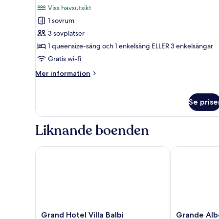
alla
Viss havsutsikt
foton
1 sovrum
för
Dubbelrum
3 sovplatser
eller
1 queensize-säng och 1 enkelsäng ELLER 3 enkelsängar
tvåbäddsrum
Gratis wi-fi
-
Mer
Mer information
viss
information
havsutsikt
om
Dubbelrum
Se prise
eller
tvåbäddsrum
-
Liknande boenden
viss
havsutsikt
Grand Hotel Villa Balbi
Grande Alberg
Grand
Grande
Grand Hotel Villa Balbi
Grande Alb