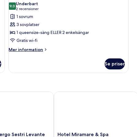
alla
Underbart
foton
9,0
9,0 av 10
(2 recensioner)
2 recensioner
för
1 sovrum
Basic
3 sovplatser
Plus
1 queensize-säng ELLER 2 enkelsängar
Gratis wi-fi
Mer
Mer information
information
om
r
Se priser
Basic
Plus
o Sestri Levante
Hotel Miramare & Spa
Hotel
ergo Sestri Levante
Hotel Miramare & Spa