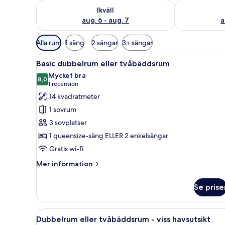
Kontrollera tillgängligheten för ikväll aug. 6 - aug. 7
Kontrollera ti
Ikväll
aug. 6 - aug. 7
a
Tillgängliga
Alla rum
1 säng
2 sängar
3+ sängar
filter
Öppna
Ett sovrum med en stor säng, 
för
5
Basic dubbelrum eller tvåbäddsrum
alla
rum
Mycket bra
foton
8,0
8,0 av 10
(1 recension)
1 recension
för
14 kvadratmeter
Basic
1 sovrum
dubbelrum
3 sovplatser
eller
1 queensize-säng ELLER 2 enkelsängar
tvåbäddsrum
Gratis wi-fi
Mer
Mer information
information
om
Se prise
Basic
dubbelrum
eller
Öppna
Ett hotellrum med en stor säng
5
tvåbäddsrum
Dubbelrum eller tvåbäddsrum - viss havsutsikt