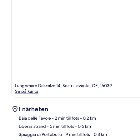
Lungomare Descalzo 14, Sestri Levante, GE, 16039
Se på karta
I närheten
Baia delle Favole
- 2 min till fots
- 0.2 km
Liberas strand
- 6 min till fots
- 0.6 km
Kar
Spiaggia di Portobello
- 9 min till fots
- 0.8 km