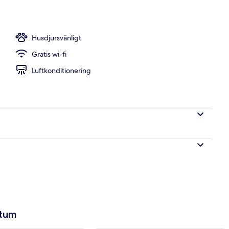
havsutsikt | Utsikt från rummet
Husdjursvänligt
Gratis wi-fi
Luftkonditionering
atum