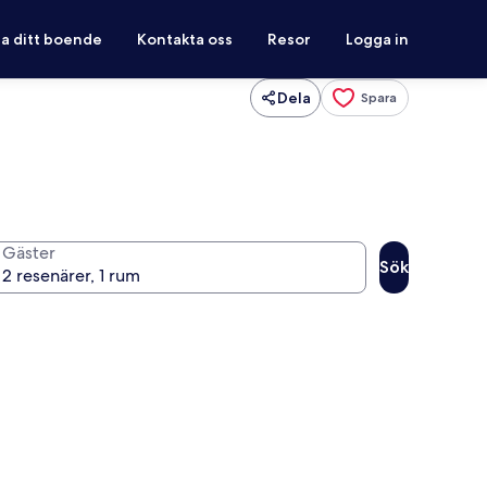
ra ditt boende
Kontakta oss
Resor
Logga in
Dela
Spara
Gäster
Sök