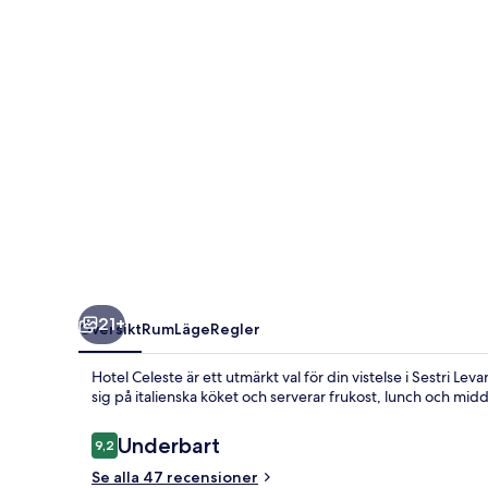
21+
Översikt
Rum
Läge
Regler
Hotel Celeste är ett utmärkt val för din vistelse i Sestri Le
sig på italienska köket och serverar frukost, lunch och mid
Recensioner
Underbart
9,2
9,2 av 10,
Se alla 47 recensioner