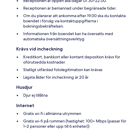
Receptionen är öppen alla dagar 07.30–22.00.
Receptionen är bemannad under begränsade tider.
Om du planerar att ankomma efter 19.00 ska du kontakta
boendet i förväg via kontaktuppgifterna i
bokningsbekräftelsen.
Informationen från boendet kan ha översatts med
automatiska översättningsverktyg
Krävs vid incheckning
Kreditkort, bankkort eller kontant deposition krävs för
oförutsedda kostnader.
Statligt utfärdad fotolegitimation kan krävas
Lägsta ålder för incheckning är 20 år
Husdjur
Djur ej tillåtna
Internet
Gratis wi-fi i allmänna utrymmen
Gratis wi-fi på rummen (hastighet: 100+ Mbps (passar för
1–2 personer eller upp till 6 enheter))