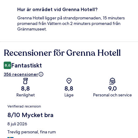
Hur är området vid Grenna Hotell?
Grenna Hotell ligger på strandpromenaden, 15 minuters
promenad från Vättern och 2 minuters promenad från
Grännamuseet.
Recensioner för Grenna Hotell
Recensioner
Fantastiskt
8,6
356 recensioner
8,8
8,8
9,0
Renlighet
Läge
Personal och service
Recensioner
Verifierad recension
8/10 Mycket bra
8 juli 2026
Trevlig personal, fina rum