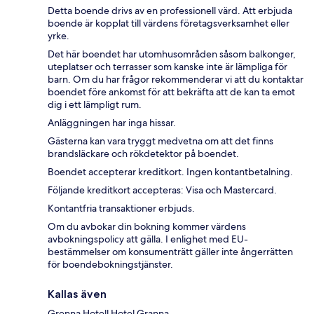
Detta boende drivs av en professionell värd. Att erbjuda
boende är kopplat till värdens företagsverksamhet eller
yrke.
Det här boendet har utomhusområden såsom balkonger,
uteplatser och terrasser som kanske inte är lämpliga för
barn. Om du har frågor rekommenderar vi att du kontaktar
boendet före ankomst för att bekräfta att de kan ta emot
dig i ett lämpligt rum.
Anläggningen har inga hissar.
Gästerna kan vara tryggt medvetna om att det finns
brandsläckare och rökdetektor på boendet.
Boendet accepterar kreditkort. Ingen kontantbetalning.
Följande kreditkort accepteras: Visa och Mastercard.
Kontantfria transaktioner erbjuds.
Om du avbokar din bokning kommer värdens
avbokningspolicy att gälla. I enlighet med EU-
bestämmelser om konsumenträtt gäller inte ångerrätten
för boendebokningstjänster.
Kallas även
Grenna Hotell Hotel Granna