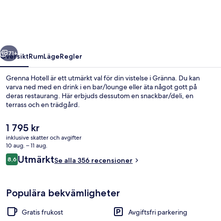
regående
Nästa
71+
Översikt
Rum
Läge
Regler
Grenna Hotell är ett utmärkt val för din vistelse i Gränna. Du kan
varva ned med en drink i en bar/lounge eller äta något gott på
deras restaurang. Här erbjuds dessutom en snackbar/deli, en
terrass och en trädgård.
Det
1 795 kr
nuvarande
inklusive skatter och avgifter
priset
10 aug. – 11 aug.
är
Recensioner
Utmärkt
8,6
Superior dubbelrum - viss sjöutsikt | 
Se alla 356 recensioner
1 795 kr
8,6 av 10,
Populära bekvämligheter
Gratis frukost
Avgiftsfri parkering