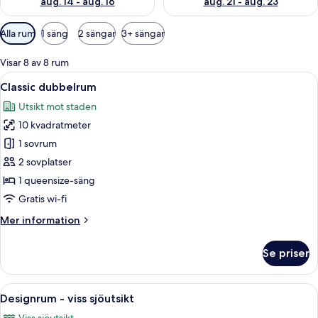
aug. 14 - aug. 16
aug. 21 - aug. 23
Tillgängliga
Alla rum
1 säng
2 sängar
3+ sängar
filter
för
Visar 8 av 8 rum
rum
Öppna
Ett sovrum med en säng, blommig tape
13
Classic dubbelrum
alla
Utsikt mot staden
foton
10 kvadratmeter
för
Classic
1 sovrum
dubbelrum
2 sovplatser
1 queensize-säng
Gratis wi-fi
Mer
Mer information
information
om
Se priser
Classic
dubbelrum
Öppna
Ett sovrum med en stor säng, en grön 
4
Designrum - viss sjöutsikt
alla