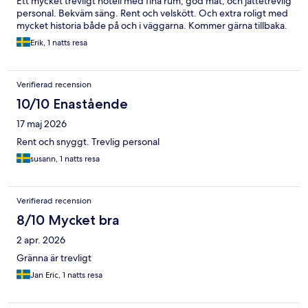
Ett mycket trevligt hotell med fina rum, god mat, och jättetrevlig
personal. Bekväm säng. Rent och velskött. Och extra roligt med
mycket historia både på och i väggarna. Kommer gärna tillbaka.
Erik, 1 natts resa
Verifierad recension
10/10 Enastående
17 maj 2026
Rent och snyggt. Trevlig personal
susann, 1 natts resa
Verifierad recension
8/10 Mycket bra
2 apr. 2026
Gränna är trevligt
Jan Eric, 1 natts resa