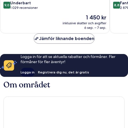
9.0
8.8
Underbart
Fant
9,0
8,8
av
av
1 029 recensioner
2 87
10,
10,
Priset
1 450 kr
Underbart,
Fantastis
är
1 029 recensioner
2 879 re
inklusive skatter och avgifter
1 450 kr
6 sep. – 7 sep.
Jämför liknande boenden
Logga in för att se aktuella rabatter och förmåner. Fler
förmåner för fler äventyr!
Logga in
Registrera dig nu, det är gratis
Om området