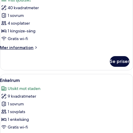
Viss sjöutsikt
foton
40 kvadratmeter
för
Designrum
1 sovrum
-
4 sovplatser
viss
1 kingsize-säng
sjöutsikt
Gratis wi-fi
Mer
Mer information
information
om
Se priser
Designrum
-
viss
Öppna
Ett sovrum med en säng, ett nattduksb
4
sjöutsikt
Enkelrum
alla
Utsikt mot staden
foton
9 kvadratmeter
för
Enkelrum
1 sovrum
1 sovplats
1 enkelsäng
Gratis wi-fi