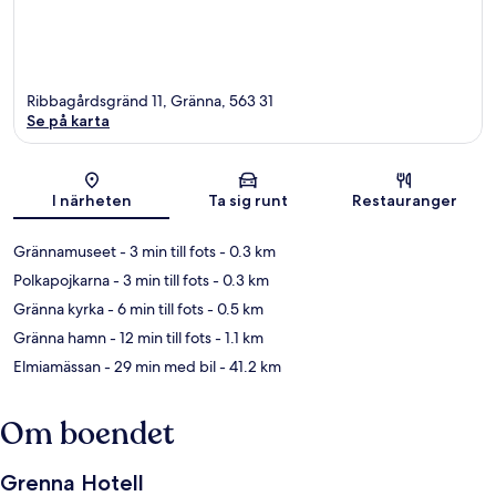
Ribbagårdsgränd 11, Gränna, 563 31
Se på karta
Karta
I närheten
Ta sig runt
Restauranger
Grännamuseet
- 3 min till fots
- 0.3 km
Polkapojkarna
- 3 min till fots
- 0.3 km
Gränna kyrka
- 6 min till fots
- 0.5 km
Gränna hamn
- 12 min till fots
- 1.1 km
Elmiamässan
- 29 min med bil
- 41.2 km
Om boendet
Grenna Hotell