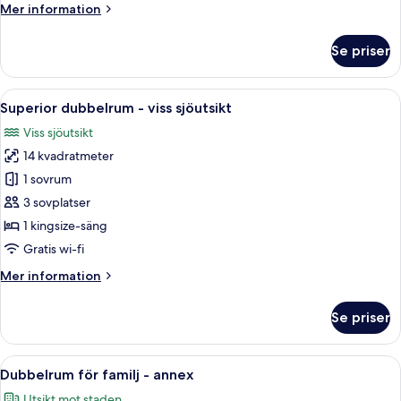
Mer
Mer information
information
om
Se priser
Enkelrum
Öppna
En snyggt bäddad säng med vita och l
12
Superior dubbelrum - viss sjöutsikt
alla
Viss sjöutsikt
foton
14 kvadratmeter
för
Superior
1 sovrum
dubbelrum
3 sovplatser
-
1 kingsize-säng
viss
Gratis wi-fi
sjöutsikt
Mer
Mer information
information
om
Se priser
Superior
dubbelrum
-
Öppna
En snyggt bäddad säng med en sängga
1
viss
Dubbelrum för familj - annex
alla
sjöutsikt
Utsikt mot staden