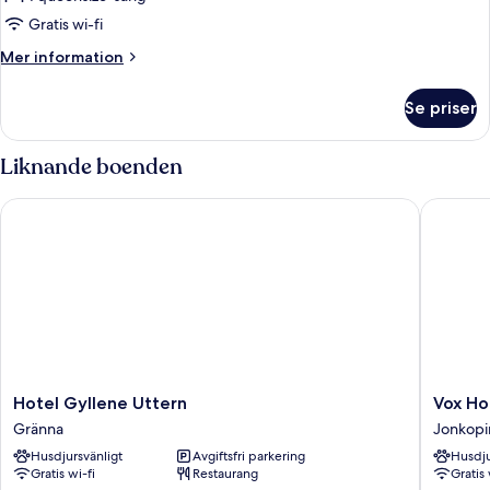
dubbelrum
Gratis wi-fi
Mer
Mer information
information
om
Se priser
Standard
dubbelrum
Liknande boenden
Hotel Gyllene Uttern
Vox Hote
Hotel
Vox
Hotel Gyllene Uttern
Vox Ho
Gyllene
Hotel
Gränna
Jonkop
Uttern
Jonkopi
Husdjursvänligt
Avgiftsfri parkering
Husdju
Gränna
Gratis wi-fi
Restaurang
Gratis 