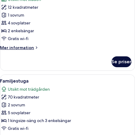
foton
12 kvadratmeter
för
Dubbelrum
1 sovrum
för
4 sovplatser
familj
2 enkelsängar
-
Gratis wi-fi
annex
Mer
Mer information
information
om
Se priser
Dubbelrum
för
familj
Öppna
Ett rött hus med en vit veranda, en vi
8
-
Familjestuga
alla
annex
Utsikt mot trädgården
foton
70 kvadratmeter
för
Familjestuga
2 sovrum
5 sovplatser
1 kingsize-säng och 3 enkelsängar
Gratis wi-fi