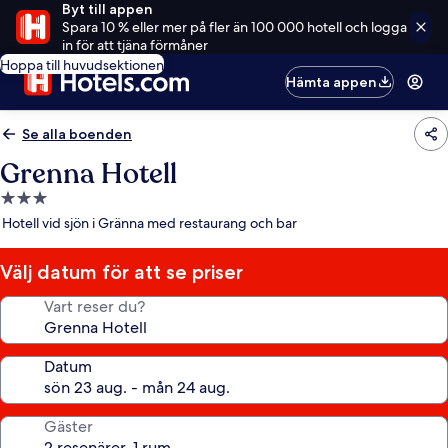
Byt till appen
Spara 10 % eller mer på fler än 100 000 hotell och logga
in för att tjäna förmåner
Hoppa till huvudsektionen
Hämta appen
Se alla boenden
Grenna Hotell
3.0-
stjärnigt
Hotell vid sjön i Gränna med restaurang och bar
boende
Välj datum för att se priser
Vart reser du?
Datum
Gäster