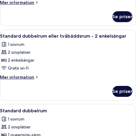
Mer
Mer information
information
om
Se priser
Familjestuga
Öppna
Ett hotellrum med en säng, en tv, en s
2
Standard dubbelrum eller tvåbäddsrum - 2 enkelsängar
alla
1 sovrum
foton
2 sovplatser
för
Standard
2 enkelsängar
dubbelrum
Gratis wi-fi
eller
Mer
Mer information
tvåbäddsrum
information
-
om
Se priser
Standard
2
dubbelrum
enkelsängar
eller
Öppna
Ett hotellrum med en säng, ett nattduk
1
tvåbäddsrum
Standard dubbelrum
alla
-
1 sovrum
2
foton
enkelsängar
2 sovplatser
för
Standard
1 queensize-säng