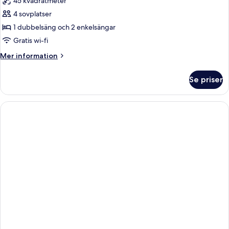
45 kvadratmeter
för
Svit
4 sovplatser
Classic
1 dubbelsäng och 2 enkelsängar
-
Gratis wi-fi
balkong
Mer
Mer information
(FZL)
information
om
Se priser
Svit
Classic
-
balkong
(FZL)