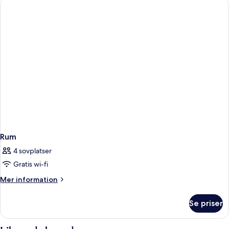
with
Balcony
(DZB)
Rum
4 sovplatser
Gratis wi-fi
Mer
Mer information
information
om
Se priser
Rum