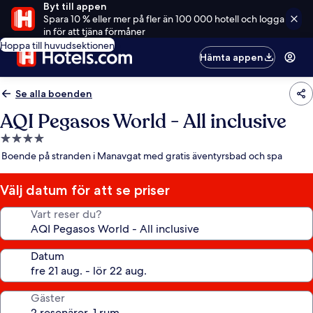
Byt till appen
Spara 10 % eller mer på fler än 100 000 hotell och logga
in för att tjäna förmåner
Hoppa till huvudsektionen
Hämta appen
Se alla boenden
AQI Pegasos World - All inclusive
4.0-
stjärnigt
Boende på stranden i Manavgat med gratis äventyrsbad och spa
boende
Välj datum för att se priser
Vart reser du?
Datum
Gäster