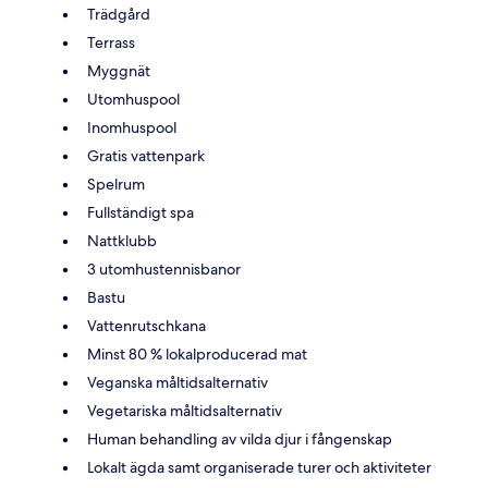
Trädgård
Terrass
Myggnät
Utomhuspool
Inomhuspool
Gratis vattenpark
Spelrum
Fullständigt spa
Nattklubb
3 utomhustennisbanor
Bastu
Vattenrutschkana
Minst 80 % lokalproducerad mat
Veganska måltidsalternativ
Vegetariska måltidsalternativ
Human behandling av vilda djur i fångenskap
Lokalt ägda samt organiserade turer och aktiviteter