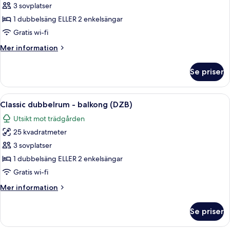
Dubbelrum
3 sovplatser
-
1 dubbelsäng ELLER 2 enkelsängar
balkong
Gratis wi-fi
(Partial
Mer
Mer information
Sea
information
View,DBM)
om
Se priser
Dubbelrum
-
balkong
Öppna
Ett modernt hotellrum med en stor säng,
10
(Partial
Classic dubbelrum - balkong (DZB)
alla
Sea
Utsikt mot trädgården
View,DBM)
foton
25 kvadratmeter
för
Classic
3 sovplatser
dubbelrum
1 dubbelsäng ELLER 2 enkelsängar
-
Gratis wi-fi
balkong
Mer
Mer information
(DZB)
information
om
Se priser
Classic
dubbelrum