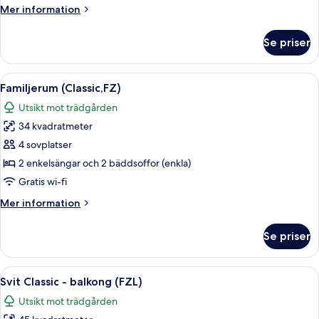
(Classic,
Mer
Mer information
Partial
information
Sea
om
Se priser
Familjerum
View,FZM)
-
balkong
Öppna
Ett hotellrum med en säng, ett skrivbor
17
(Classic,
Familjerum (Classic,FZ)
alla
Partial
Utsikt mot trädgården
Sea
foton
View,FZM)
34 kvadratmeter
för
Familjerum
4 sovplatser
(Classic,FZ)
2 enkelsängar och 2 bäddsoffor (enkla)
Gratis wi-fi
Mer
Mer information
information
om
Se priser
Familjerum
(Classic,FZ)
Öppna
Ett hotellrum med en säng, ett nattduk
4
Svit Classic - balkong (FZL)
alla
Utsikt mot trädgården
foton