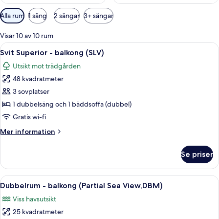
Tillgängliga
Alla rum
1 säng
2 sängar
3+ sängar
filter
för
Visar 10 av 10 rum
rum
Öppna
Ett hotellrum med en säng, ett skrivbor
3
Svit Superior - balkong (SLV)
alla
Utsikt mot trädgården
foton
48 kvadratmeter
för
Svit
3 sovplatser
Superior
1 dubbelsäng och 1 bäddsoffa (dubbel)
-
Gratis wi-fi
balkong
Mer
Mer information
(SLV)
information
om
Se priser
Svit
Superior
-
Öppna
Ett hotellrum med en stor säng, två s
12
balkong
Dubbelrum - balkong (Partial Sea View,DBM)
alla
(SLV)
Viss havsutsikt
foton
25 kvadratmeter
för