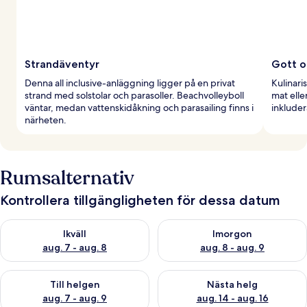
Strandäventyr
Gott o
Denna all inclusive-anläggning ligger på en privat
Kulinari
strand med solstolar och parasoller. Beachvolleyboll
mat elle
väntar, medan vattenskidåkning och parasailing finns i
inkluder
närheten.
Rumsalternativ
Kontrollera tillgängligheten för dessa datum
Kontrollera tillgängligheten för ikväll aug. 7 - aug. 8
Kontrollera tillgängligheten f
Ikväll
Imorgon
aug. 7 - aug. 8
aug. 8 - aug. 9
Kontrollera tillgängligheten för den här helgen aug. 7 - aug. 9
Kontrollera tillgängligheten fö
Till helgen
Nästa helg
aug. 7 - aug. 9
aug. 14 - aug. 16