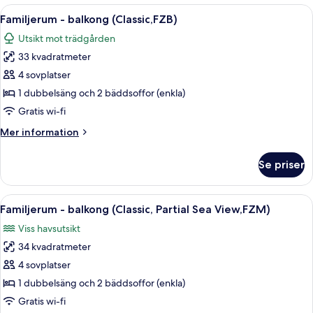
-
Öppna
Ett modernt hotellrum med en stor säng
17
balkong
Familjerum - balkong (Classic,FZB)
alla
(DZB)
Utsikt mot trädgården
foton
33 kvadratmeter
för
Familjerum
4 sovplatser
-
1 dubbelsäng och 2 bäddsoffor (enkla)
balkong
Gratis wi-fi
(Classic,FZB)
Mer
Mer information
information
om
Se priser
Familjerum
-
balkong
Öppna
Ett hotellrum med en säng, ett skrivbo
10
(Classic,FZB)
Familjerum - balkong (Classic, Partial Sea View,FZM)
alla
Viss havsutsikt
foton
34 kvadratmeter
för
Familjerum
4 sovplatser
-
1 dubbelsäng och 2 bäddsoffor (enkla)
balkong
Gratis wi-fi