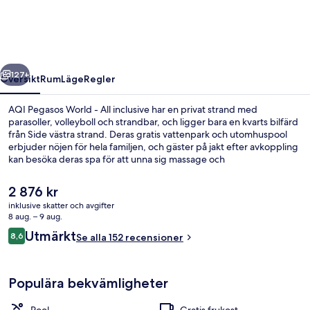
-
All
inclusive
regående
Nästa
127+
Översikt
Rum
Läge
Regler
AQI Pegasos World - All inclusive har en privat strand med
parasoller, volleyboll och strandbar, och ligger bara en kvarts bilfärd
från Side västra strand. Deras gratis vattenpark och utomhuspool
erbjuder nöjen för hela familjen, och gäster på jakt efter avkoppling
kan besöka deras spa för att unna sig massage och
kroppsbehandlingar. Ambrossia är en av 4 restauranger och
serverar frukost, lunch och middag. Detta boende med all-inclusive
Det
2 876 kr
erbjuder även gäster tillgång till 3 barer/lounger, en inomhuspool
nuvarande
inklusive skatter och avgifter
och en nattklubb.
priset
8 aug. – 9 aug.
Utsikt från luften
är
Recensioner
Utmärkt
8,6
Se alla 152 recensioner
2 876 kr
8,6 av 10,
Populära bekvämligheter