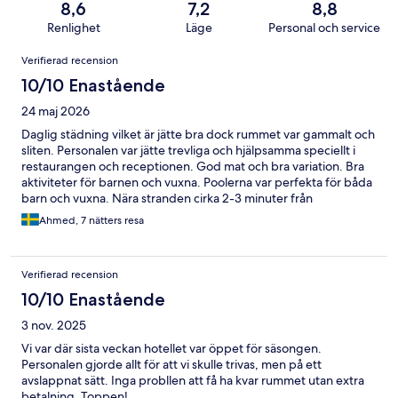
8,6
7,2
8,8
Renlighet
Läge
Personal och service
Recensioner
Verifierad recension
10/10 Enastående
24 maj 2026
Daglig städning vilket är jätte bra dock rummet var gammalt och
sliten. Personalen var jätte trevliga och hjälpsamma speciellt i
restaurangen och receptionen. God mat och bra variation. Bra
aktiviteter för barnen och vuxna. Poolerna var perfekta för båda
barn och vuxna. Nära stranden cirka 2-3 minuter från
poolområden. Rekommenderas till barn familjer, mina barn 3,5
Ahmed, 7 nätters resa
och 5 år gamla var jätte nöjda och tyckte om det hela.
Verifierad recension
10/10 Enastående
3 nov. 2025
Vi var där sista veckan hotellet var öppet för säsongen.
Personalen gjorde allt för att vi skulle trivas, men på ett
avslappnat sätt. Inga probllen att få ha kvar rummet utan extra
betalning. Toppen!