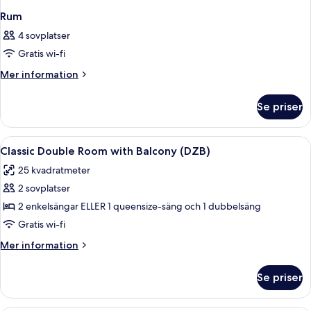
Rum
4 sovplatser
Gratis wi-fi
Mer
Mer information
information
om
Se priser
Rum
Öppna
Ett hotellrum med en säng, sängbord, e
1
Classic Double Room with Balcony (DZB)
alla
25 kvadratmeter
foton
2 sovplatser
för
Classic
2 enkelsängar ELLER 1 queensize-säng och 1 dubbelsäng
Double
Gratis wi-fi
Room
Mer
Mer information
with
information
Balcony
om
Se priser
Classic
(DZB)
Double
Room