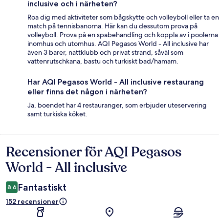
inclusive och i närheten?
Roa dig med aktiviteter som bågskytte och volleyboll eller ta en
match på tennisbanorna. Här kan du dessutom prova på
volleyboll. Prova på en spabehandling och koppla av i poolerna
inomhus och utomhus. AQI Pegasos World - All inclusive har
även 3 barer, nattklubb och privat strand, såväl som
vattenrutschkana, bastu och turkiskt bad/hamam.
Har AQI Pegasos World - All inclusive restaurang
eller finns det någon i närheten?
Ja, boendet har 4 restauranger, som erbjuder uteservering
samt turkiska köket.
Recensioner för AQI Pegasos
Recensioner
World - All inclusive
Fantastiskt
8,6
152 recensioner