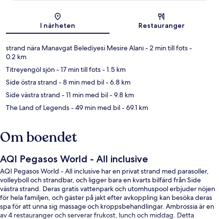
Karta
I närheten
Restauranger
strand nära Manavgat Belediyesi Mesire Alanı
- 2 min till fots
-
0.2 km
Titreyengöl sjön
- 17 min till fots
- 1.5 km
Side östra strand
- 8 min med bil
- 6.8 km
Side västra strand
- 11 min med bil
- 9.8 km
The Land of Legends
- 49 min med bil
- 69.1 km
Om boendet
AQI Pegasos World - All inclusive
AQI Pegasos World - All inclusive har en privat strand med parasoller,
volleyboll och strandbar, och ligger bara en kvarts bilfärd från Side
västra strand. Deras gratis vattenpark och utomhuspool erbjuder nöjen
för hela familjen, och gäster på jakt efter avkoppling kan besöka deras
spa för att unna sig massage och kroppsbehandlingar. Ambrossia är en
av 4 restauranger och serverar frukost, lunch och middag. Detta