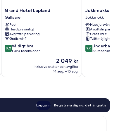
Grand
Jokkmokks
Grand Hotel Lapland
Jokkmokks Vandrarh
Hotel
Vandrarhem
Gällivare
Jokkmokk
Lapland
Åsgård
Pool
Husdjursvänligt
Gällivare
Jokkmokk
Husdjursvänligt
Avgiftsfri parkering
Avgiftsfri parkering
Gratis wi-fi
Gratis wi-fi
Tvättmöjligheter
8.2
9.0
Väldigt bra
Underbart
8,2
9,0
av
av
1 024 recensioner
38 recensioner
10,
10,
Priset
2 049 kr
Väldigt
Underbart,
är
bra,
38 recensioner
inklusive skatter och avgifter
inklusive s
2 049 kr
14 aug. – 15 aug.
1 024 recensioner
Logga in
Registrera dig nu, det är gratis