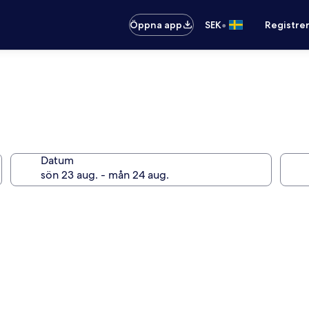
•
Öppna app
SEK
Registre
Datum