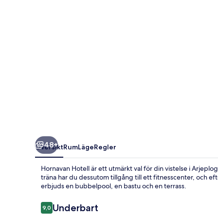
48+
Översikt
Rum
Läge
Regler
Hornavan Hotell är ett utmärkt val för din vistelse i Arjeplo
träna har du dessutom tillgång till ett fitnesscenter, och 
erbjuds en bubbelpool, en bastu och en terrass.
Recensioner
Underbart
9,0
9,0 av 10,