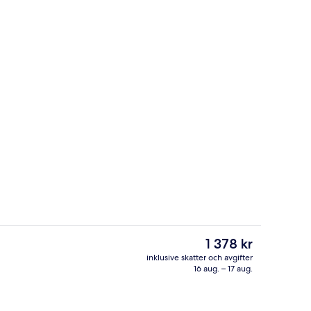
elrum | Balkong
Bubbelpool inomhus
Det
1 378 kr
nuvarande
inklusive skatter och avgifter
priset
16 aug. – 17 aug.
boendet
Dubbelrum | Skrivbord, gratis wi-fi o
är
1 378 kr