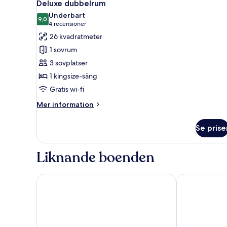
7
Deluxe dubbelrum
alla
Underbart
foton
9,0
9,0 av 10
(4 recensioner)
4 recensioner
för
26 kvadratmeter
Deluxe
1 sovrum
dubbelrum
3 sovplatser
1 kingsize-säng
Gratis wi-fi
Mer
Mer information
information
om
Se prise
Deluxe
dubbelrum
Liknande boenden
Hotell Lyktan
Hotell Laponi