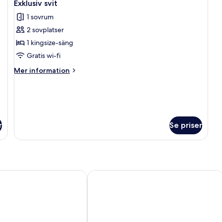
1
Exklusiv svit
alla
1 sovrum
foton
2 sovplatser
för
Exklusiv
1 kingsize-säng
svit
Gratis wi-fi
Mer
Mer information
information
om
Exklusiv
svit
r
Se priser
a
Hotell Tjamstan