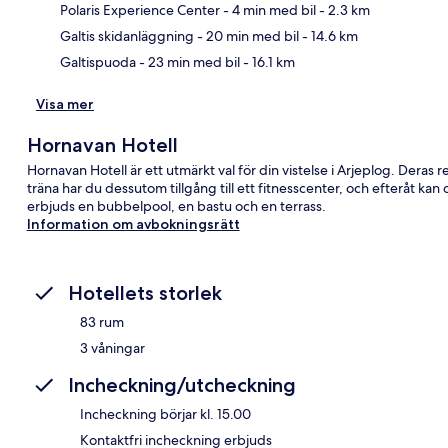
Kar
Polaris Experience Center
- 4 min med bil
- 2.3 km
Galtis skidanläggning
- 20 min med bil
- 14.6 km
Galtispuoda
- 23 min med bil
- 16.1 km
Visa mer
Hornavan Hotell
Hornavan Hotell är ett utmärkt val för din vistelse i Arjeplog. Deras r
träna har du dessutom tillgång till ett fitnesscenter, och efteråt k
erbjuds en bubbelpool, en bastu och en terrass.
Information om avbokningsrätt
Hotellets storlek
83 rum
3 våningar
Incheckning/utcheckning
Incheckning börjar kl. 15.00
Kontaktfri incheckning erbjuds