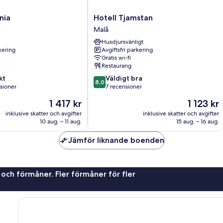
Hotell
nia
Hotell Tjamstan
Tjamstan
Malå
Malå
Husdjursvänligt
rkering
Avgiftsfri parkering
Gratis wi-fi
Restaurang
8.0
kt
Väldigt bra
8,0
av
sioner
7 recensioner
10,
Priset
Priset
1 417 kr
1 123 kr
Väldigt
är
är
oner
bra,
inklusive skatter och avgifter
inklusive skatter och avgifter
1 417 kr
1 123 kr
10 aug. – 11 aug.
15 aug. – 16 aug.
7 recensioner
Jämför liknande boenden
 och förmåner. Fler förmåner för fler