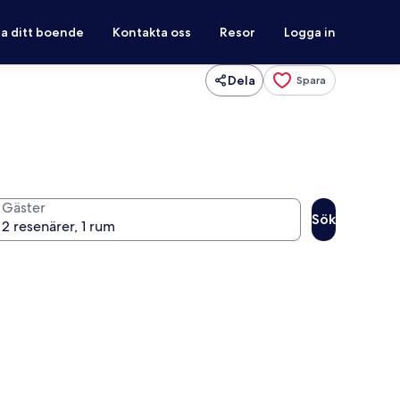
ra ditt boende
Kontakta oss
Resor
Logga in
Dela
Spara
Gäster
Sök