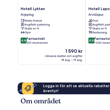
Hotell
Hotell
Hotell Lyktan
Hotell Lapo
Lyktan
Laponia
Arjeplog
Arvidsjaur
Arjeplog
Arvidsjaur
Gratis frukost
Pool
Avgiftsfri parkering
Avgiftsfri pa
Gratis wi-fi
Gratis wi-fi
Gym
Restaurang
8.8
8.8
Fantastiskt
Fantastis
8,8
8,8
av
av
100 recensioner
1 030 recen
10,
10,
Priset
1 590 kr
Fantastiskt,
Fantastiskt,
är
100 recensioner
1 030 recensi
inklusive skatter och avgifter
1 590 kr
18 aug. – 19 aug.
Logga in för att se aktuella rabatter
äventyr!
Om området