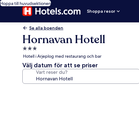
Hoppa till huvudsektionen
Shoppa resor
Se alla boenden
Hornavan Hotell
3.0-
stjärnigt
Hotell i Arjeplog med restaurang och bar
boende
Välj datum för att se priser
Vart reser du?
Fotogalleri
för
Hornavan
Hotell