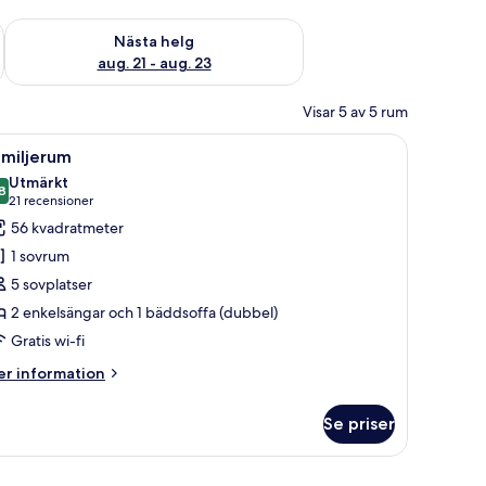
är helgen aug. 14 - aug. 16
Kontrollera tillgängligheten för nästa helg aug. 21 - aug. 23
Nästa helg
aug. 21 - aug. 23
Visar 5 av 5 rum
nappstoppad sänggavel, två bruna, mönstrade kuddar och en grön pläd.
ppna
En dubbelsäng med ett huvudgavel i trä, två s
4
amiljerum
la
Utmärkt
oton
8
8,8 av 10
(21 recensioner)
21 recensioner
ör
56 kvadratmeter
amiljerum
1 sovrum
5 sovplatser
2 enkelsängar och 1 bäddsoffa (dubbel)
Gratis wi-fi
er
r information
formation
m
Se priser
miljerum
mönstrat kuddöverdrag och en tavla med ett bergslandskap på väggen.
ord, en lampa och ett fönster.