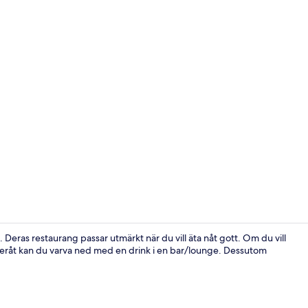
Deluxe dubb
g. Deras restaurang passar utmärkt när du vill äta nåt gott. Om du vill
efteråt kan du varva ned med en drink i en bar/lounge. Dessutom
Utsikt från 