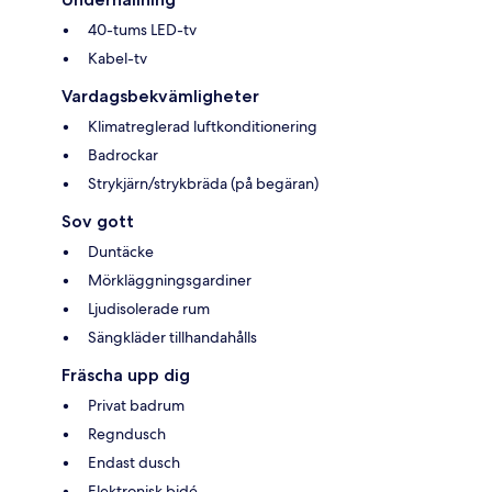
40-tums LED-tv
Kabel-tv
Vardagsbekvämligheter
Klimatreglerad luftkonditionering
Badrockar
Strykjärn/strykbräda (på begäran)
Sov gott
Duntäcke
Mörkläggningsgardiner
Ljudisolerade rum
Sängkläder tillhandahålls
Fräscha upp dig
Privat badrum
Regndusch
Endast dusch
Elektronisk bidé