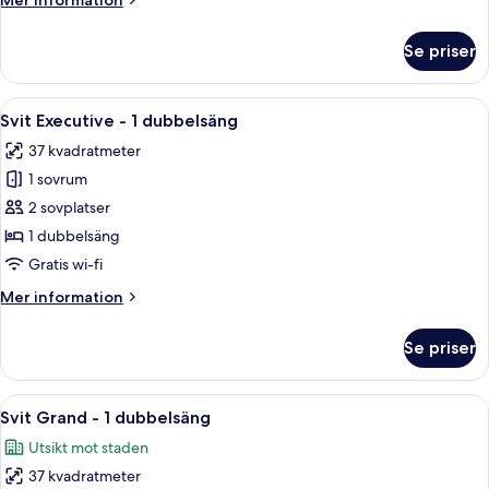
Mer information
information
om
Se priser
Deluxe
fyrbäddsrum
-
Öppna
Ett hotellrum med en stor säng, ett sk
4
2
Svit Executive - 1 dubbelsäng
alla
dubbelsängar
37 kvadratmeter
foton
1 sovrum
för
Svit
2 sovplatser
Executive
1 dubbelsäng
-
Gratis wi-fi
1
Mer
Mer information
dubbelsäng
information
om
Se priser
Svit
Executive
-
Öppna
Ett hotellrum med en säng, en soffa, et
6
1
Svit Grand - 1 dubbelsäng
alla
dubbelsäng
Utsikt mot staden
foton
37 kvadratmeter
för