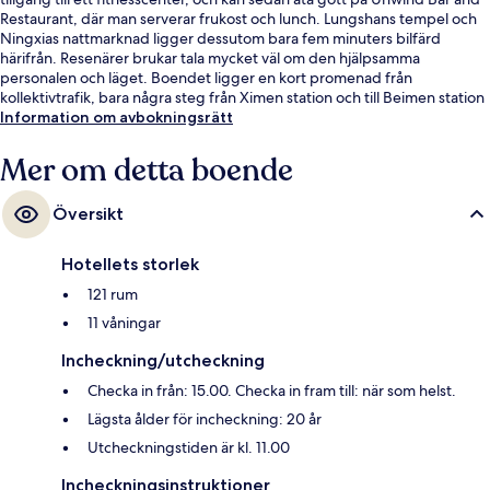
Restaurant, där man serverar frukost och lunch. Lungshans tempel och
Ningxias nattmarknad ligger dessutom bara fem minuters bilfärd
härifrån. Resenärer brukar tala mycket väl om den hjälpsamma
personalen och läget. Boendet ligger en kort promenad från
kollektivtrafik, bara några steg från Ximen station och till Beimen station
tar det 9 minuter att gå.
Information om avbokningsrätt
Mer om detta boende
Översikt
Hotellets storlek
121 rum
11 våningar
Incheckning/utcheckning
Checka in från: 15.00. Checka in fram till: när som helst.
Lägsta ålder för incheckning: 20 år
Utcheckningstiden är kl. 11.00
Incheckningsinstruktioner