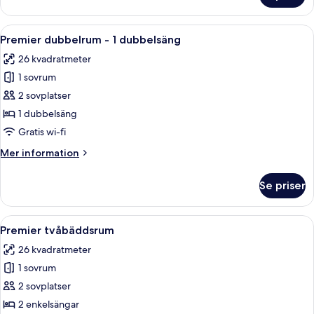
dubbelrum
Öppna
Ett hotellrum med en säng, ett badrum 
4
Premier dubbelrum - 1 dubbelsäng
alla
26 kvadratmeter
foton
1 sovrum
för
Premier
2 sovplatser
dubbelrum
1 dubbelsäng
-
Gratis wi-fi
1
Mer
Mer information
dubbelsäng
information
om
Se priser
Premier
dubbelrum
-
Öppna
Ett hotellrum med en säng, en stor sp
4
1
Premier tvåbäddsrum
alla
dubbelsäng
26 kvadratmeter
foton
1 sovrum
för
Premier
2 sovplatser
tvåbäddsrum
2 enkelsängar