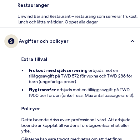
Restauranger
Unwind Bar and Restaurant – restaurang som serverar frukost,
lunch och lätta måltider. Öppet alla dagar
Avgifter och policyer
Extra tillval
Frukost med självservering
erbjuds mot en
tilläggsavgift på TWD 572 för vuxna och TWD 286 för
barn (ungefärliga priser).
Flygtransfer
erbjuds mot en tilläggsavgift på TWD
1900 per fordon (enkel resa. Max antal passagerare 3).
Policyer
Detta boende drivs av en professionell värd. Att erbjuda
boende är kopplat till värdens företagsverksamhet eller
yrke.
Gästerna kan vara tryggt medvetna om att det finns