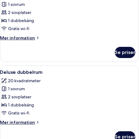
Svit
1 sovrum
Grand
2 sovplatser
-
1 dubbelsäng
1
Gratis wi-fi
dubbelsäng
Mer
Mer information
information
om
Se priser
Svit
Grand
-
Öppna
Ett hotellrum med en säng, ett skrivbor
5
1
Deluxe dubbelrum
alla
dubbelsäng
20 kvadratmeter
foton
1 sovrum
för
Deluxe
2 sovplatser
dubbelrum
1 dubbelsäng
Gratis wi-fi
Mer
Mer information
information
om
Se priser
Deluxe