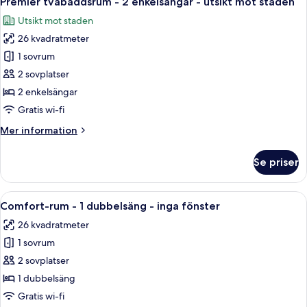
Premier tvåbäddsrum - 2 enkelsängar - utsikt mot staden
alla
dubbelsäng
Utsikt mot staden
-
foton
utsikt
26 kvadratmeter
för
mot
Premier
1 sovrum
staden
tvåbäddsrum
2 sovplatser
-
2 enkelsängar
2
Gratis wi-fi
enkelsängar
Mer
Mer information
-
information
utsikt
om
Se priser
mot
Premier
tvåbäddsrum
staden
-
Öppna
Ett modernt hotellrum med en stor säng,
6
2
Comfort-rum - 1 dubbelsäng - inga fönster
alla
enkelsängar
26 kvadratmeter
-
foton
utsikt
1 sovrum
för
mot
Comfort-
2 sovplatser
staden
rum
1 dubbelsäng
-
Gratis wi-fi