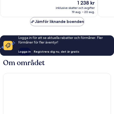
Priset
1 238 kr
1 932 recensioner
1 437 re
är
inklusive skatter och avgifter
1 238 kr
19 aug. – 20 aug.
Jämför liknande boenden
Logga in för att se aktuella rabatter och förmåner. Fler
förmåner för fler äventyr!
Logga in
Registrera dig nu, det är gratis
Om området