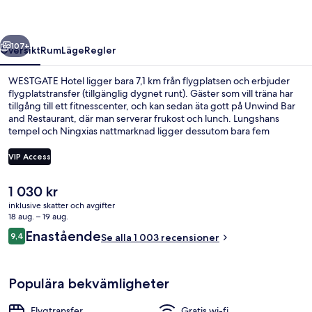
regående
Nästa
107+
Översikt
Rum
Läge
Regler
WESTGATE Hotel ligger bara 7,1 km från flygplatsen och erbjuder
flygplatstransfer (tillgänglig dygnet runt). Gäster som vill träna har
tillgång till ett fitnesscenter, och kan sedan äta gott på Unwind Bar
and Restaurant, där man serverar frukost och lunch. Lungshans
tempel och Ningxias nattmarknad ligger dessutom bara fem
minuters bilfärd härifrån. Resenärer brukar tala mycket väl om den
hjälpsamma personalen och läget. Boendet ligger en kort
VIP Access
promenad från kollektivtrafik, bara några steg från Ximen station
och till Beimen station tar det 9 minuter att gå.
Det
1 030 kr
Boendets fasad - kväll/natt
nuvarande
inklusive skatter och avgifter
priset
18 aug. – 19 aug.
är
Recensioner
Enastående
9,4
Se alla 1 003 recensioner
1 030 kr
9,4 av 10,
Populära bekvämligheter
Flygtransfer
Gratis wi-fi