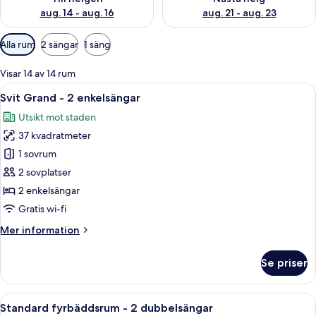
aug. 14 - aug. 16
aug. 21 - aug. 23
Tillgängliga
Alla rum
2 sängar
1 säng
filter
för
Visar 14 av 14 rum
rum
Öppna
Ett hotellrum med en säng, en soffa,
6
Svit Grand - 2 enkelsängar
alla
Utsikt mot staden
foton
37 kvadratmeter
för
Svit
1 sovrum
Grand
2 sovplatser
-
2 enkelsängar
2
Gratis wi-fi
enkelsängar
Mer
Mer information
information
om
Se priser
Svit
Grand
-
Öppna
Ett hotellrum med två sängar, ett skri
5
2
Standard fyrbäddsrum - 2 dubbelsängar