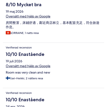
8/10 Mycket bra
19 maj 2026
Översätt med hjälp av Google
房間整潔，床鋪舒適，鄰近商店林立，基本配套充足，符合旅遊
作息。
LORRAINE, 1 natts resa
Verifierad recension
10/10 Enastående
19 juli 2026
Översätt med hjälp av Google
Room was very clean and new
Jari-Heikki, 2 nätters resa
Verifierad recension
10/10 Enastående
24 apr. 2026