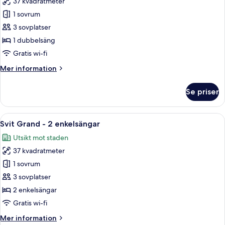
37 kvadratmeter
för
Svit
1 sovrum
Grand
3 sovplatser
-
1 dubbelsäng
1
Gratis wi-fi
dubbelsäng
Mer
Mer information
information
om
Se priser
Svit
Grand
-
Öppna
Ett hotellrum med två sängar, ett litet
6
1
Svit Grand - 2 enkelsängar
alla
dubbelsäng
Utsikt mot staden
foton
37 kvadratmeter
för
Svit
1 sovrum
Grand
3 sovplatser
-
2 enkelsängar
2
Gratis wi-fi
enkelsängar
Mer
Mer information