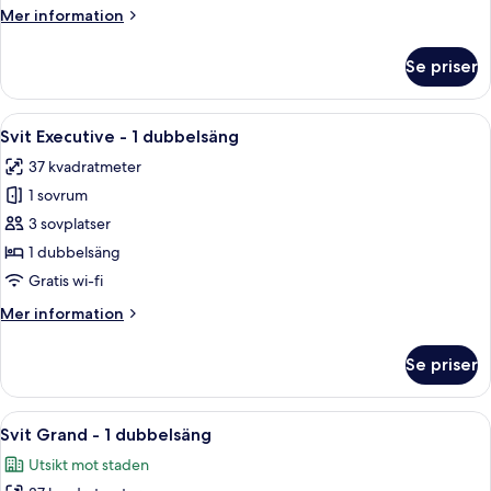
1
Mer
Mer information
dubbelsäng
information
-
om
Se priser
Comfort-
inga
rum
fönster
-
Öppna
Ett hotellrum med en stor säng, ett na
6
1
Svit Executive - 1 dubbelsäng
alla
dubbelsäng
37 kvadratmeter
-
foton
inga
1 sovrum
för
fönster
Svit
3 sovplatser
Executive
1 dubbelsäng
-
Gratis wi-fi
1
Mer
Mer information
dubbelsäng
information
om
Se priser
Svit
Executive
-
Öppna
En dubbelsäng med vita sängkläder, e
7
1
Svit Grand - 1 dubbelsäng
alla
dubbelsäng
Utsikt mot staden
foton