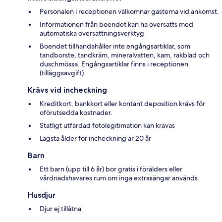
Personalen i receptionen välkomnar gästerna vid ankomst.
Informationen från boendet kan ha översatts med
automatiska översättningsverktyg
Boendet tillhandahåller inte engångsartiklar, som
tandborste, tandkräm, mineralvatten, kam, rakblad och
duschmössa. Engångsartiklar finns i receptionen
(tilläggsavgift).
Krävs vid incheckning
Kreditkort, bankkort eller kontant deposition krävs för
oförutsedda kostnader.
Statligt utfärdad fotolegitimation kan krävas
Lägsta ålder för incheckning är 20 år
Barn
Ett barn (upp till 6 år) bor gratis i förälders eller
vårdnadshavares rum om inga extrasängar används.
Husdjur
Djur ej tillåtna