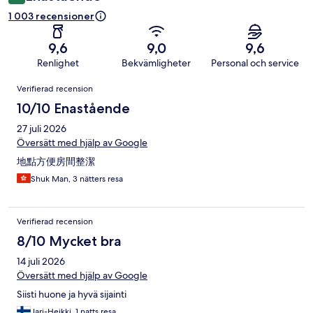
1 003 recensioner
9,6
9,0
9,6
Renlighet
Bekvämligheter
Personal och service
Recensioner
Verifierad recension
10/10 Enastående
27 juli 2026
Översätt med hjälp av Google
地點方便房間整潔
Shuk Man, 3 nätters resa
Verifierad recension
8/10 Mycket bra
14 juli 2026
Översätt med hjälp av Google
Siisti huone ja hyvä sijainti
Jari-Heikki, 1 natts resa