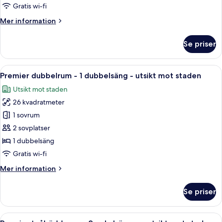
Gratis wi-fi
Mer
Mer information
information
om
Se priser
Premier
tvåbäddsrum
Öppna
Ett hotellrum med en stor säng, ett sk
5
Premier dubbelrum - 1 dubbelsäng - utsikt mot staden
alla
Utsikt mot staden
foton
26 kvadratmeter
för
Premier
1 sovrum
dubbelrum
2 sovplatser
-
1 dubbelsäng
1
Gratis wi-fi
dubbelsäng
Mer
Mer information
-
information
utsikt
om
Se priser
mot
Premier
dubbelrum
staden
-
Öppna
Ett hotellrum med två sängar, ett skriv
5
1