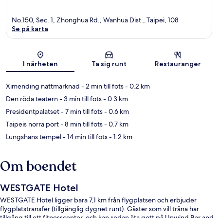
No.150, Sec. 1, Zhonghua Rd., Wanhua Dist., Taipei, 108
Se på karta
Karta
I närheten
Ta sig runt
Restauranger
Ximending nattmarknad
- 2 min till fots
- 0.2 km
Den röda teatern
- 3 min till fots
- 0.3 km
Presidentpalatset
- 7 min till fots
- 0.6 km
Taipeis norra port
- 8 min till fots
- 0.7 km
Lungshans tempel
- 14 min till fots
- 1.2 km
Om boendet
WESTGATE Hotel
WESTGATE Hotel ligger bara 7,1 km från flygplatsen och erbjuder
flygplatstransfer (tillgänglig dygnet runt). Gäster som vill träna har
tillgång till ett fitnesscenter, och kan sedan äta gott på Unwind Bar and