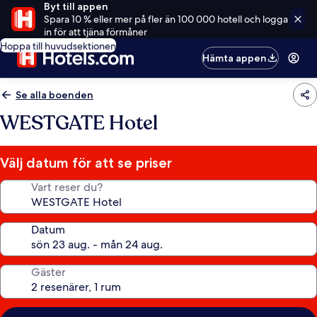
Byt till appen
Spara 10 % eller mer på fler än 100 000 hotell och logga
in för att tjäna förmåner
Hoppa till huvudsektionen
Hämta appen
Se alla boenden
WESTGATE Hotel
Välj datum för att se priser
Vart reser du?
Datum
Gäster