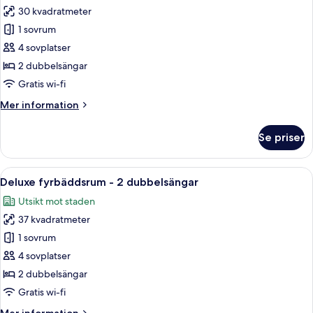
alla
enkelsängar
30 kvadratmeter
foton
1 sovrum
för
Standard
4 sovplatser
fyrbäddsrum
2 dubbelsängar
-
Gratis wi-fi
2
Mer
Mer information
dubbelsängar
information
om
Se priser
Standard
fyrbäddsrum
-
Öppna
Ett hotellrum med två sängar, ett lite
6
2
Deluxe fyrbäddsrum - 2 dubbelsängar
alla
dubbelsängar
Utsikt mot staden
foton
37 kvadratmeter
för
Deluxe
1 sovrum
fyrbäddsrum
4 sovplatser
-
2 dubbelsängar
2
Gratis wi-fi
dubbelsängar
Mer