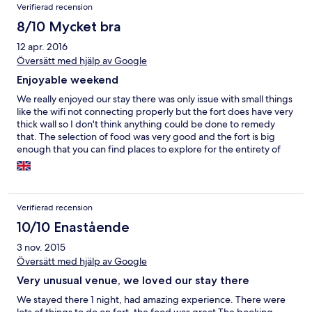
Verifierad recension
8/10 Mycket bra
12 apr. 2016
Översätt med hjälp av Google
Enjoyable weekend
We really enjoyed our stay there was only issue with small things
like the wifi not connecting properly but the fort does have very
thick wall so I don't think anything could be done to remedy
that. The selection of food was very good and the fort is big
enough that you can find places to explore for the entirety of
your stay. The checkout time in the morning felt quiet rushed
though, the boat showed up early so we were packed up about
10 minutes after we'd finished breakfast. It would be much
better if you were given a little longer between breakfast and
Verifierad recension
getting on the boat.
10/10 Enastående
3 nov. 2015
Översätt med hjälp av Google
Very unusual venue, we loved our stay there
We stayed there 1 night, had amazing experience. There were