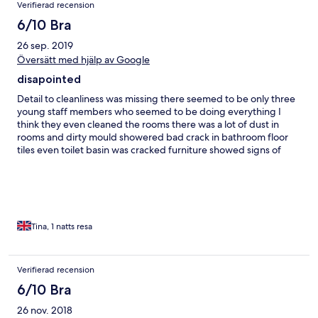
Verifierad recension
6/10 Bra
26 sep. 2019
Översätt med hjälp av Google
disapointed
Detail to cleanliness was missing there seemed to be only three
young staff members who seemed to be doing everything I
think they even cleaned the rooms there was a lot of dust in
rooms and dirty mould showered bad crack in bathroom floor
tiles even toilet basin was cracked furniture showed signs of
wear and tear plus sun damage now we know the forts are for
sale they seemed to not want to bother with diner touches
Tina, 1 natts resa
Verifierad recension
6/10 Bra
26 nov. 2018