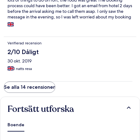
lots of things to do on fort, the food was great The booking
process could have been better. I got an email from hotel 2 days
before the arrival asking me to call them asap. I only saw the
message in the evening, so I was left worried about my booking
till next day. Then, when I called, I was said that my payment
didn't go through. But in fact I paid for the room 1.5 month in
advance. It took some time to figure it out and I'm glad
everything turned out alright.
Verifierad recension
2/10 Dåligt
30 okt. 2019
1 natts resa
Se alla 14 recensioner
Fortsätt utforska
Boende