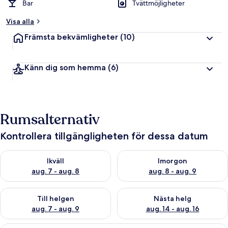
Bar
Tvättmöjligheter
Visa alla
Främsta bekvämligheter
(10)
Känn dig som hemma
(6)
Rumsalternativ
Kontrollera tillgängligheten för dessa datum
Kontrollera tillgängligheten för ikväll aug. 7 - aug. 8
Kontrollera tillgängligheten f
Ikväll
Imorgon
aug. 7 - aug. 8
aug. 8 - aug. 9
Kontrollera tillgängligheten för den här helgen aug. 7 - aug. 9
Kontrollera tillgängligheten fö
Till helgen
Nästa helg
aug. 7 - aug. 9
aug. 14 - aug. 16
Ett rymligt vardagsrum med högt i tak,