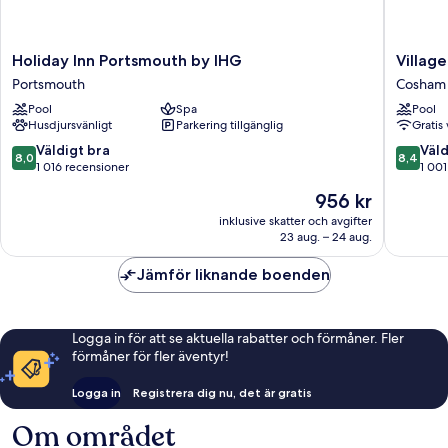
Holiday
Village
Holiday Inn Portsmouth by IHG
Villag
Inn
Hotel
Portsmouth
Cosham
Portsmouth
Portsmo
Pool
Spa
Pool
by
Cosham
Husdjursvänligt
Parkering tillgänglig
Gratis 
IHG
Portsmouth
8.0
8.4
Väldigt bra
Väld
8,0
8,4
av
av
1 016 recensioner
1 001
10,
10,
Priset
956 kr
Väldigt
Väldigt
är
bra,
bra,
inklusive skatter och avgifter
956 kr
23 aug. – 24 aug.
1 016 recensioner
1 001 re
Jämför liknande boenden
Logga in för att se aktuella rabatter och förmåner. Fler
förmåner för fler äventyr!
Logga in
Registrera dig nu, det är gratis
Om området