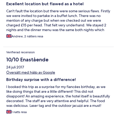
Excellent location but flawed as a hotel
Can't fault the location but there were some serious flaws. Firstly
we were invited to partake in a buffet lunch. There was no
mention of any charge but when we checked out we were
charged £15 per head. That felt very underhand. We stayed 2
nights and the dinner menu was the same both nights which
was disappointing but the food was delicious. We were gifted
Andrew, 2 nätters resa
afternoon tea by a relative. We had to chase this up about 5
times and eventually we got it at about 4.30. There were no
scones cream or jam and 3 of the 4 items were chocolatey. The
Verifierad recension
sandwiches were a bit rubbish. Overall it felt like it had been
thrown together from what they had available and was not what
10/10 Enastående
was specified on the menu. There were lots of used bottles and
24 juli 2017
glasses left around for over 24 hours. The bedroom and
bathroom felt tired. For example half the bathroom floor tiles
Översätt med hjälp av Google
were cracked. The blinds over the bedroom window must have
Birthday surprise with a difference!
cost £10 at most and were falling apart. They had no place in a
£500 a night room. The hot house was closed for the whole of
I booked this trip as a surprise for my fiancées birthday, as we
our stay. The hot tubs were closed for most of the second day
like doing things that are a little different! This did not
and when they did reopen it was only 1 of the 2. The staff were
disappoint! An amazing experience, the hotel itself is beautifully
generally nice and friendly but they all seemed to have too
decorated. The staff are very attentive and helpful. The food
many different roles and always seemed rushed. There were
was delicious. Laser tag and the outdoor jacuzzi are a must!
times when we needed staff and couldn't find anyone
Would recommend to anyone.
1 natts resa
anywhere. In conclusion the location was amazing but as a luxury