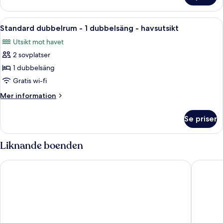
-
havsutsikt
Öppna
Ett rymligt vardagsrum med en soffa i l
1
Standard dubbelrum - 1 dubbelsäng - havsutsikt
alla
Utsikt mot havet
foton
2 sovplatser
för
Standard
1 dubbelsäng
dubbelrum
Gratis wi-fi
-
Mer
Mer information
1
information
dubbelsäng
om
Se priser
Standard
-
dubbelrum
havsutsikt
-
Liknande boenden
1
dubbelsäng
Holiday Inn Portsmouth by IHG
Village 
-
havsutsikt