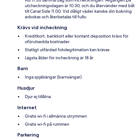
vid 11.30 samma dag som incheckningen. Avgången på
utcheckningsdagen är 10.30, och du återvänder med båt
till Canal Side 11.00. Vid dåligt väder kanske din bokning
avbokas och återbetalas till fullo.
Krävs vid incheckning
Kreditkort, bankkort eller kontant deposition krävs för
oförutsedda kostnader.
Statligt utfärdad fotolegitimation kan krävas
Lägsta ålder för incheckning är 18 år
Barn
Inga spjälsängar (barnsängar)
Husdjur
Djur ej tillåtna
Internet
Gratis wi-fi i allmänna utrymmen
Gratis wi-fi på rummen
Parkering