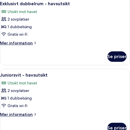
Öppna
1
Exklusivt dubbelrum - havsutsikt
alla
Utsikt mot havet
foton
2 sovplatser
för
Exklusivt
1 dubbelsäng
dubbelrum
Gratis wi-fi
-
Mer
Mer information
havsutsikt
information
om
Se priser
Exklusivt
dubbelrum
-
Öppna
Juniorsvit - havsutsikt | Skrivbord, st
1
havsutsikt
Juniorsvit - havsutsikt
alla
Utsikt mot havet
foton
2 sovplatser
för
Juniorsvit
1 dubbelsäng
-
Gratis wi-fi
havsutsikt
Mer
Mer information
information
om
Se priser
Juniorsvit