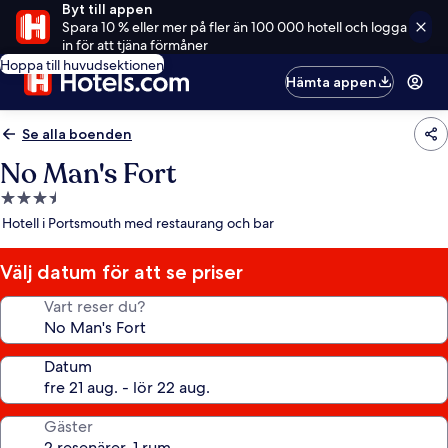
Byt till appen
Spara 10 % eller mer på fler än 100 000 hotell och logga
in för att tjäna förmåner
Hoppa till huvudsektionen
Hämta appen
Se alla boenden
No Man's Fort
3.5-
stjärnigt
Hotell i Portsmouth med restaurang och bar
boende
Välj datum för att se priser
Vart reser du?
Datum
Gäster