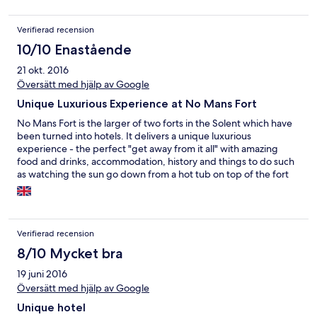
hotel it fell well short of expectations.
Verifierad recension
10/10 Enastående
21 okt. 2016
Översätt med hjälp av Google
Unique Luxurious Experience at No Mans Fort
No Mans Fort is the larger of two forts in the Solent which have
been turned into hotels. It delivers a unique luxurious
experience - the perfect "get away from it all" with amazing
food and drinks, accommodation, history and things to do such
as watching the sun go down from a hot tub on top of the fort
with amazing views all around and rum infused hot chocolate
round a lovely warm fire pit after dinner. They also have laser
tag, a spa and a cabaret bar available for larger groups.
Verifierad recension
8/10 Mycket bra
19 juni 2016
Översätt med hjälp av Google
Unique hotel