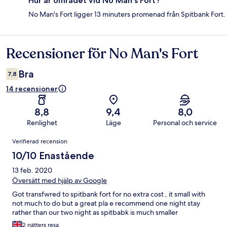
Hur är området vid No Man's Fort?
No Man's Fort ligger 13 minuters promenad från Spitbank Fort.
Recensioner för No Man's Fort
Recensioner
Bra
7,8
14 recensioner
8,8
9,4
8,0
Renlighet
Läge
Personal och service
Recensioner
Verifierad recension
10/10 Enastående
13 feb. 2020
Översätt med hjälp av Google
Got transfwred to spitbank fort for no extra cost , it small with
not much to do but a great pla e recommend one night stay
rather than our two night as spitbabk is much smaller
2 nätters resa