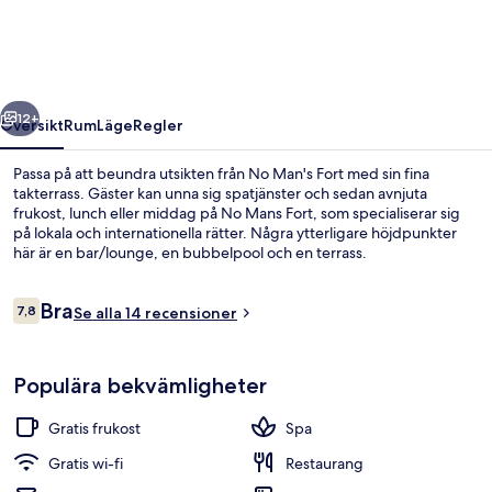
regående
Nästa
12+
Översikt
Rum
Läge
Regler
Passa på att beundra utsikten från No Man's Fort med sin fina
takterrass. Gäster kan unna sig spatjänster och sedan avnjuta
frukost, lunch eller middag på No Mans Fort, som specialiserar sig
på lokala och internationella rätter. Några ytterligare höjdpunkter
här är en bar/lounge, en bubbelpool och en terrass.
Recensioner
Bra
7,8
Se alla 14 recensioner
7,8 av 10,
Frukost, lunch och middag serveras
Populära bekvämligheter
Gratis frukost
Spa
Gratis wi-fi
Restaurang