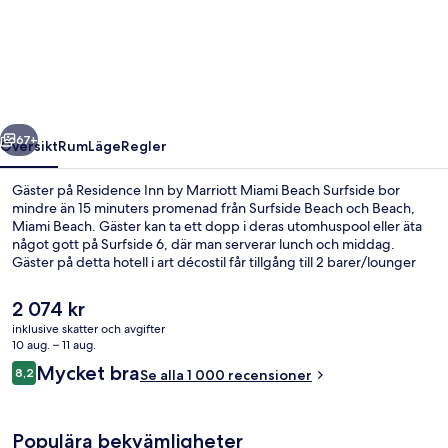
Inn
by
Marriott
Miami
Beach
regående
Nästa
Surfside
67+
Översikt
Rum
Läge
Regler
Gäster på Residence Inn by Marriott Miami Beach Surfside bor
mindre än 15 minuters promenad från Surfside Beach och Beach,
Miami Beach. Gäster kan ta ett dopp i deras utomhuspool eller äta
något gott på Surfside 6, där man serverar lunch och middag.
Gäster på detta hotell i art décostil får tillgång till 2 barer/lounger
och en bar vid poolen, och i samtliga rum hittar du kylskåp och
mikrovågsugnar. Resenärer brukar tala mycket väl om den
Det
2 074 kr
hjälpsamma personalen och närheten till stranden.
nuvarande
inklusive skatter och avgifter
priset
10 aug. – 11 aug.
Innergård
är
Recensioner
Mycket bra
8,2
Se alla 1 000 recensioner
2 074 kr
8,2 av 10,
Populära bekvämligheter