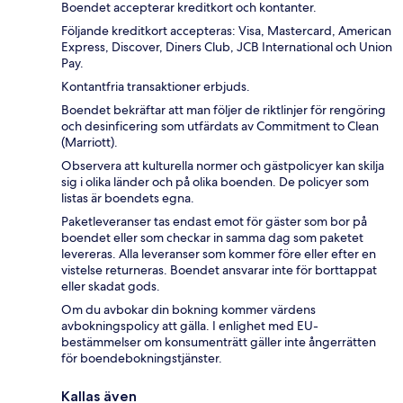
Boendet accepterar kreditkort och kontanter.
Följande kreditkort accepteras: Visa, Mastercard, American
Express, Discover, Diners Club, JCB International och Union
Pay.
Kontantfria transaktioner erbjuds.
Boendet bekräftar att man följer de riktlinjer för rengöring
och desinficering som utfärdats av Commitment to Clean
(Marriott).
Observera att kulturella normer och gästpolicyer kan skilja
sig i olika länder och på olika boenden. De policyer som
listas är boendets egna.
Paketleveranser tas endast emot för gäster som bor på
boendet eller som checkar in samma dag som paketet
levereras. Alla leveranser som kommer före eller efter en
vistelse returneras. Boendet ansvarar inte för borttappat
eller skadat gods.
Om du avbokar din bokning kommer värdens
avbokningspolicy att gälla. I enlighet med EU-
bestämmelser om konsumenträtt gäller inte ångerrätten
för boendebokningstjänster.
Kallas även