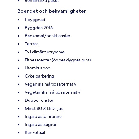
Romantiska paket
Boendet och bekvämligheter
1 byggnad
Byggdes 2016
Bankomat/banktjänster
Terrass
Tv i allmänt utrymme
Fitnesscenter (öppet dygnet runt)
Utomhuspool
Cykelparkering
Veganska måltidsalternativ
Vegetariska måltidsalternativ
Dubbelfönster
Minst 80 % LED-ljus
Inga plastomrörare
Inga plastsugrör
Bankettsal