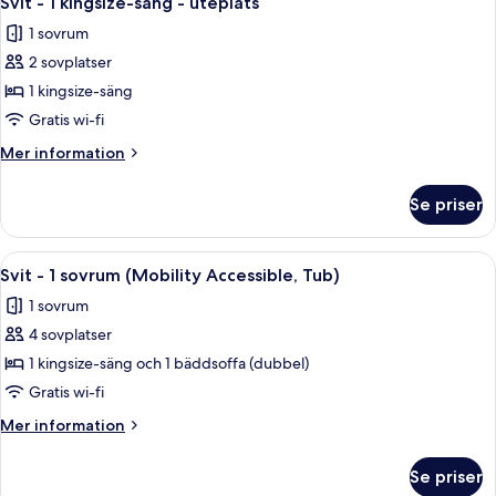
Svit - 1 kingsize-säng - uteplats
alla
-
1 sovrum
viss
foton
havsutsikt
2 sovplatser
för
Svit
1 kingsize-säng
-
Gratis wi-fi
1
Mer
Mer information
kingsize-
information
säng
om
Se priser
Svit
-
-
uteplats
1
Öppna
Ett hotellrum med en stor säng, en byr
5
kingsize-
Svit - 1 sovrum (Mobility Accessible, Tub)
alla
säng
1 sovrum
-
foton
uteplats
4 sovplatser
för
Svit
1 kingsize-säng och 1 bäddsoffa (dubbel)
-
Gratis wi-fi
1
Mer
Mer information
sovrum
information
(Mobility
om
Se priser
Svit
Accessible,