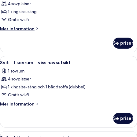
Svit
4 sovplatser
-
1 kingsize-säng
1
Gratis wi-fi
kingsize-
Mer
Mer information
säng
information
(Hearing
om
Se priser
Svit
Accessible)
-
1
Öppna
Ett hotellrum med en stor säng, en byr
5
kingsize-
Svit - 1 sovrum - viss havsutsikt
alla
säng
1 sovrum
(Hearing
foton
Accessible)
4 sovplatser
för
Svit
1 kingsize-säng och 1 bäddsoffa (dubbel)
-
Gratis wi-fi
1
Mer
Mer information
sovrum
information
-
om
Se priser
Svit
viss
-
havsutsikt
1
Öppna
Ett hotellrum med en säng, ett skrivbor
6
sovrum