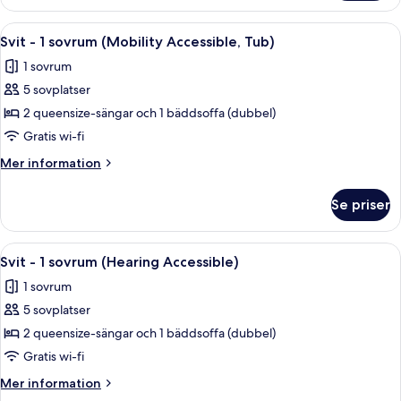
-
Tub)
1
Öppna
Ett hotellrum med två sängar, en tv, e
5
sovrum
Svit - 1 sovrum (Mobility Accessible, Tub)
alla
(Mobility
1 sovrum
Accessible,
foton
Tub)
5 sovplatser
för
Svit
2 queensize-sängar och 1 bäddsoffa (dubbel)
-
Gratis wi-fi
1
Mer
Mer information
sovrum
information
(Mobility
om
Se priser
Svit
Accessible,
-
Tub)
1
Öppna
Ett hotellrum med två sängar, en tv, e
5
sovrum
Svit - 1 sovrum (Hearing Accessible)
alla
(Mobility
1 sovrum
Accessible,
foton
Tub)
5 sovplatser
för
Svit
2 queensize-sängar och 1 bäddsoffa (dubbel)
-
Gratis wi-fi
1
Mer
Mer information
sovrum
information