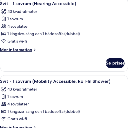
Öppna
5
sovrum
Svit - 1 sovrum (Hearing Accessible)
alla
43 kvadratmeter
foton
1 sovrum
för
Svit
4 sovplatser
-
1 kingsize-säng och 1 bäddsoffa (dubbel)
1
Gratis wi-fi
sovrum
Mer
Mer information
(Hearing
information
Accessible)
om
Se priser
Svit
-
1
Öppna
Ett hotellrum med en stor säng, en byr
5
sovrum
Svit - 1 sovrum (Mobility Accessible, Roll-In Shower)
alla
(Hearing
43 kvadratmeter
Accessible)
foton
1 sovrum
för
Svit
4 sovplatser
-
1 kingsize-säng och 1 bäddsoffa (dubbel)
1
Gratis wi-fi
sovrum
Mer
Mer information