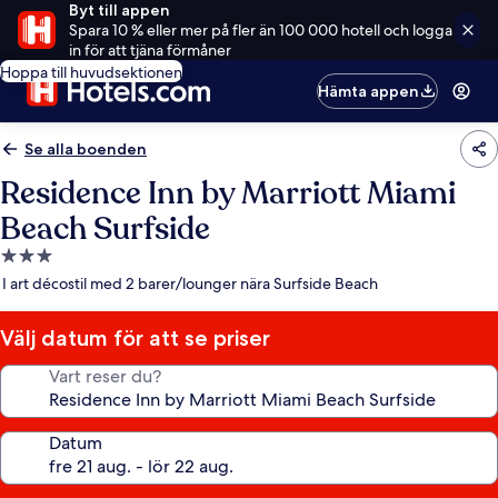
Byt till appen
Spara 10 % eller mer på fler än 100 000 hotell och logga
in för att tjäna förmåner
Hoppa till huvudsektionen
Hämta appen
Se alla boenden
Residence Inn by Marriott Miami
Beach Surfside
3.0-
stjärnigt
I art décostil med 2 barer/lounger nära Surfside Beach
boende
Välj datum för att se priser
Vart reser du?
Datum