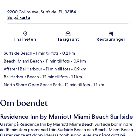
9200 Collins Ave, Surfside, FL, 33154
Se på karta
Karta
I närheten
Ta sig runt
Restauranger
Surfside Beach
- 1 min till fots
- 0.2 km
Beach, Miami Beach
- 11 min till fots
- 0.9 km
Affärer i Bal Harbour
- 11 min till fots
- 0.9 km
Bal Harbour Beach
- 12 min till fots
- 1.1 km
North Shore Open Space Park
- 12 min till fots
- 1.1 km
Om boendet
Residence Inn by Marriott Miami Beach Surfside
Gäster på Residence Inn by Marriott Miami Beach Surfside bor mindre
än 15 minuters promenad från Surfside Beach och Beach, Miami Beach.
Gäster kan ta ett dopp i deras utomhuspool eller äta något gott på