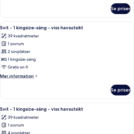
om
Se priser
Svit
-
1
Öppna
Ett hotellrum med en säng, ett skrivbor
6
kingsize-
Svit - 1 kingsize-säng - viss havsutsikt
alla
säng
39 kvadratmeter
foton
1 sovrum
för
Svit
2 sovplatser
-
1 kingsize-säng
1
Gratis wi-fi
kingsize-
Mer
Mer information
säng
information
-
om
Se priser
Svit
viss
-
havsutsikt
1
Öppna
Ett hotellrum med en säng, ett skrivbor
6
kingsize-
Svit - 1 kingsize-säng - viss havsutsikt
alla
säng
39 kvadratmeter
-
foton
viss
1 sovrum
för
havsutsikt
Svit
4 sovplatser