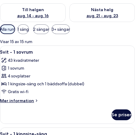
Kontrollera tillgängligheten för den här helgen aug. 14 - aug. 
Kontrollera tillgängligheten fö
Till helgen
Nästa helg
aug. 14 - aug. 16
aug. 21 - aug. 23
Tillgängliga
Alla rum
1 säng
2 sängar
3+ sängar
filter
för
Visar 15 av 15 rum
rum
Öppna
Ett hotellrum med en stor säng, en byr
5
Svit - 1 sovrum
alla
43 kvadratmeter
foton
1 sovrum
för
Svit
4 sovplatser
-
1 kingsize-säng och 1 bäddsoffa (dubbel)
1
Gratis wi-fi
sovrum
Mer
Mer information
information
om
Se priser
Svit
-
1
Öppna
Ett hotellrum med en säng, ett skrivbo
6
sovrum
Svit - 1 kingsize-säng