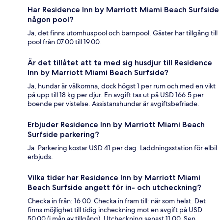
Har Residence Inn by Marriott Miami Beach Surfside
någon pool?
Ja, det finns utomhuspool och barnpool. Gäster har tillgång till
pool från 07.00 till 19.00.
Är det tillåtet att ta med sig husdjur till Residence
Inn by Marriott Miami Beach Surfside?
Ja, hundar är välkomna, dock högst 1 per rum och med en vikt
på upp till 18 kg per djur. En avgift tas ut på USD 166.5 per
boende per vistelse. Assistanshundar är avgiftsbefriade.
Erbjuder Residence Inn by Marriott Miami Beach
Surfside parkering?
Ja. Parkering kostar USD 41 per dag. Laddningsstation för elbil
erbjuds.
Vilka tider har Residence Inn by Marriott Miami
Beach Surfside angett för in- och utcheckning?
Checka in från: 16.00. Checka in fram till: när som helst. Det
finns möjlighet till tidig incheckning mot en avgift på USD
50.00 (i mån av tillgång). Utcheckning senast 11.00. Sen