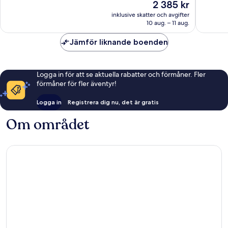
Priset
2 385 kr
bra,
bra,
är
878 recensioner
1 001 re
inklusive skatter och avgifter
2 385 kr
10 aug. – 11 aug.
Jämför liknande boenden
Logga in för att se aktuella rabatter och förmåner. Fler
förmåner för fler äventyr!
Logga in
Registrera dig nu, det är gratis
Om området