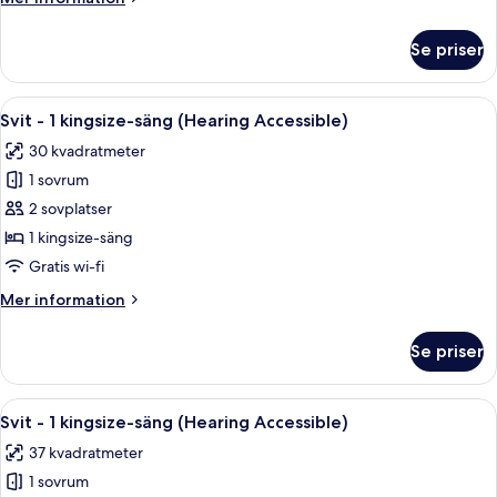
(Mobility
information
Accessible,
om
Se priser
Svit
Roll-
-
In
1
Öppna
Ett hotellrum med en säng, ett skrivbo
Shower)
6
sovrum
Svit - 1 kingsize-säng (Hearing Accessible)
alla
(Mobility
30 kvadratmeter
Accessible,
foton
Roll-
1 sovrum
för
In
Svit
2 sovplatser
Shower)
-
1 kingsize-säng
1
Gratis wi-fi
kingsize-
Mer
Mer information
säng
information
(Hearing
om
Se priser
Svit
Accessible)
-
1
Öppna
Ett hotellrum med en säng, en soffa, e
6
kingsize-
Svit - 1 kingsize-säng (Hearing Accessible)
alla
säng
37 kvadratmeter
(Hearing
foton
Accessible)
1 sovrum
för