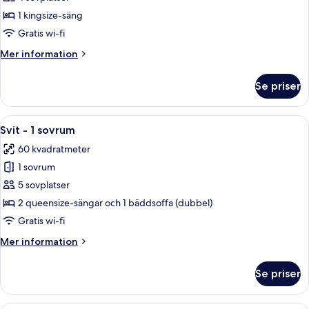
-
1 kingsize-säng
1
Gratis wi-fi
kingsize-
Mer
Mer information
säng
information
-
om
Se priser
Svit
viss
-
havsutsikt
1
Öppna
Ett hotellrum med två sängar, en tv, e
5
kingsize-
Svit - 1 sovrum
alla
säng
60 kvadratmeter
-
foton
viss
1 sovrum
för
havsutsikt
Svit
5 sovplatser
-
2 queensize-sängar och 1 bäddsoffa (dubbel)
1
Gratis wi-fi
sovrum
Mer
Mer information
information
om
Se priser
Svit
-
1
Ett hotellrum med en stor säng, en byr