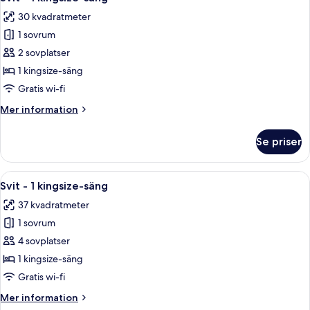
alla
30 kvadratmeter
foton
1 sovrum
för
Svit
2 sovplatser
-
1 kingsize-säng
1
Gratis wi-fi
kingsize-
Mer
Mer information
säng
information
om
Se priser
Svit
-
1
Öppna
Ett hotellrum med en säng, en soffa, e
6
kingsize-
Svit - 1 kingsize-säng
alla
säng
37 kvadratmeter
foton
1 sovrum
för
Svit
4 sovplatser
-
1 kingsize-säng
1
Gratis wi-fi
kingsize-
Mer
Mer information
säng
information