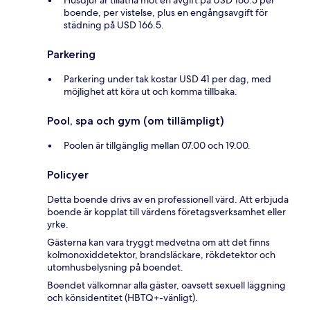
Husdjur är tillåtna mot en avgift på USD 166.5 per
boende, per vistelse, plus en engångsavgift för
städning på USD 166.5.
Parkering
Parkering under tak kostar USD 41 per dag, med
möjlighet att köra ut och komma tillbaka.
Pool, spa och gym (om tillämpligt)
Poolen är tillgänglig mellan 07.00 och 19.00.
Policyer
Detta boende drivs av en professionell värd. Att erbjuda
boende är kopplat till värdens företagsverksamhet eller
yrke.
Gästerna kan vara tryggt medvetna om att det finns
kolmonoxiddetektor, brandsläckare, rökdetektor och
utomhusbelysning på boendet.
Boendet välkomnar alla gäster, oavsett sexuell läggning
och könsidentitet (HBTQ+-vänligt).