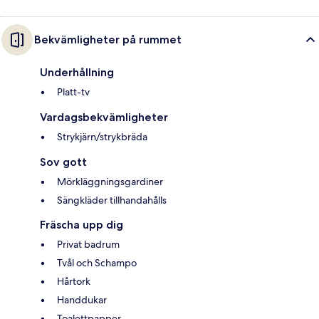
Bekvämligheter på rummet
Underhållning
Platt-tv
Vardagsbekvämligheter
Strykjärn/strykbräda
Sov gott
Mörkläggningsgardiner
Sängkläder tillhandahålls
Fräscha upp dig
Privat badrum
Tvål och Schampo
Hårtork
Handdukar
Toalettpapper