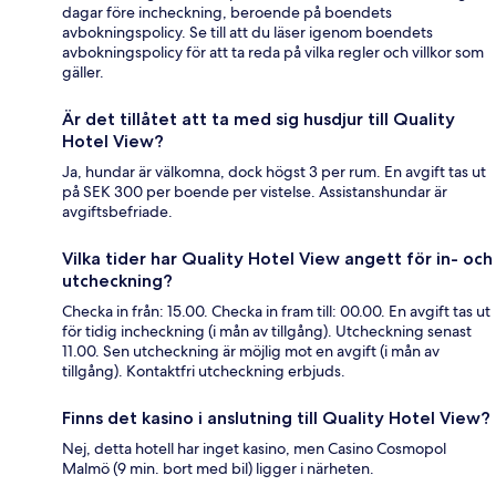
dagar före incheckning, beroende på boendets
avbokningspolicy. Se till att du läser igenom boendets
avbokningspolicy för att ta reda på vilka regler och villkor som
gäller.
Är det tillåtet att ta med sig husdjur till Quality
Hotel View?
Ja, hundar är välkomna, dock högst 3 per rum. En avgift tas ut
på SEK 300 per boende per vistelse. Assistanshundar är
avgiftsbefriade.
Vilka tider har Quality Hotel View angett för in- och
utcheckning?
Checka in från: 15.00. Checka in fram till: 00.00. En avgift tas ut
för tidig incheckning (i mån av tillgång). Utcheckning senast
11.00. Sen utcheckning är möjlig mot en avgift (i mån av
tillgång). Kontaktfri utcheckning erbjuds.
Finns det kasino i anslutning till Quality Hotel View?
Nej, detta hotell har inget kasino, men Casino Cosmopol
Malmö (9 min. bort med bil) ligger i närheten.