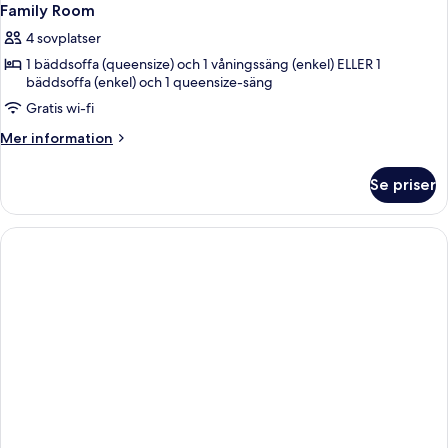
Family Room
4 sovplatser
1 bäddsoffa (queensize) och 1 våningssäng (enkel) ELLER 1
bäddsoffa (enkel) och 1 queensize-säng
Gratis wi-fi
Mer
Mer information
information
om
Se priser
Family
Room