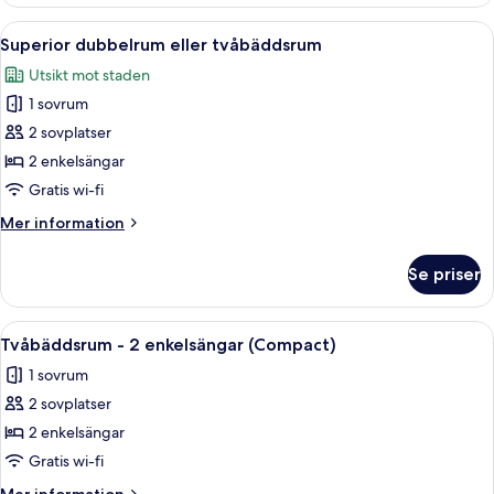
Öppna
Ett modernt kontorsutrymme med ett s
16
Superior dubbelrum eller tvåbäddsrum
alla
Utsikt mot staden
foton
1 sovrum
för
Superior
2 sovplatser
dubbelrum
2 enkelsängar
eller
Gratis wi-fi
tvåbäddsrum
Mer
Mer information
information
om
Se priser
Superior
dubbelrum
eller
Öppna
En snyggt bäddad säng med flera kud
9
tvåbäddsrum
Tvåbäddsrum - 2 enkelsängar (Compact)
alla
1 sovrum
foton
2 sovplatser
för
Tvåbäddsrum
2 enkelsängar
-
Gratis wi-fi
2
Mer