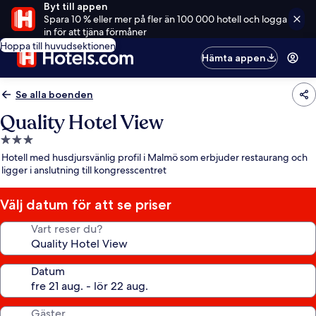
Byt till appen
Spara 10 % eller mer på fler än 100 000 hotell och logga
in för att tjäna förmåner
Hoppa till huvudsektionen
Hämta appen
Se alla boenden
Quality Hotel View
3.0-
stjärnigt
Hotell med husdjursvänlig profil i Malmö som erbjuder restaurang och
boende
ligger i anslutning till kongresscentret
Välj datum för att se priser
Vart reser du?
Datum
Gäster