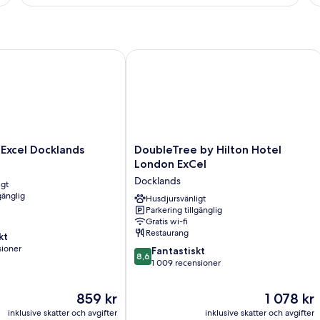
-
-
2
1
enkelsängar
qu
sä
xcel Docklands
DoubleTree by Hilton Hotel London E
DoubleTree
 Excel Docklands
DoubleTree by Hilton Hotel
by
London ExCel
Hilton
Docklands
igt
Hotel
gänglig
London
Husdjursvänligt
Parkering tillgänglig
ExCel
Gratis wi-fi
Docklands
Restaurang
kt
sioner
8.6
Fantastiskt
8,6
av
1 009 recensioner
10,
ner
Fantastiskt,
Priset
Priset
859 kr
1 078 kr
1 009 recensioner
är
är
inklusive skatter och avgifter
inklusive skatter och avgifter