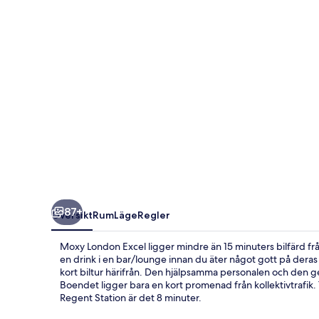
87+
Översikt
Rum
Läge
Regler
Moxy London Excel ligger mindre än 15 minuters bilfärd f
en drink i en bar/lounge innan du äter något gott på der
kort biltur härifrån. Den hjälpsamma personalen och den g
Boendet ligger bara en kort promenad från kollektivtrafik. Ti
Regent Station är det 8 minuter.