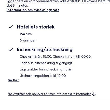
ligger bara en kort promenad från kollektivtrafik. Till Royal Albert Sta
det 8 minuter.
Information om avbokningsrätt
Hotellets storlek
164 rum
6 våningar
Incheckning/utcheckning
Checka in från: 15.00. Checka in fram till: 00.00.
Snabb in-/utcheckning tillgängligt
Lägsta ålder för incheckning: 18 år
Utcheckningstiden är kl. 12.00
Se fler
*Se Avgifter och policyer för mer info om extra kostnader