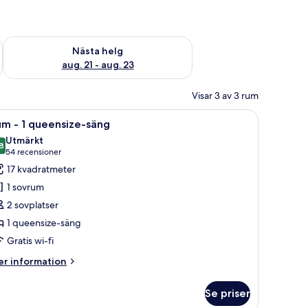
är helgen aug. 14 - aug. 16
Kontrollera tillgängligheten för nästa helg aug. 21 - aug. 23
Nästa helg
aug. 21 - aug. 23
Visar 3 av 3 rum
 resväska.
 i trä, en platt-TV, ett sängbord med en lampa, en liten pall och en resväs
ppna
Ett hotellrum med en sänggavel i trä, en pla
21
m - 1 queensize-säng
la
Utmärkt
oton
8
8,8 av 10
(54 recensioner)
54 recensioner
ör
17 kvadratmeter
um
1 sovrum
2 sovplatser
1 queensize-säng
ueensize-
Gratis wi-fi
äng
er
r information
formation
m
Se priser
um