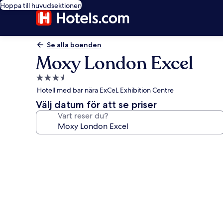
Hoppa till huvudsektionen
Se alla boenden
Moxy London Excel
3.5-
stjärnigt
Hotell med bar nära ExCeL Exhibition Centre
boende
Välj datum för att se priser
Vart reser du?
Fotogalleri
för
Moxy
London
Excel