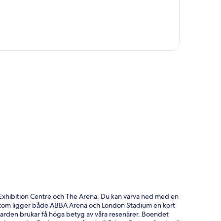
ta
 Exhibition Centre och The Arena. Du kan varva ned med en
sutom ligger både ABBA Arena och London Stadium en kort
darden brukar få höga betyg av våra resenärer. Boendet