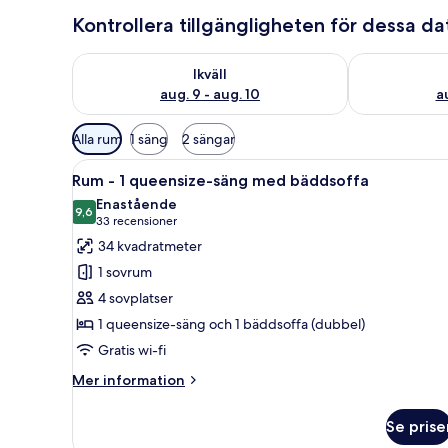
Kontrollera tillgängligheten för dessa d
Kontrollera tillgängligheten för ikväll aug. 9 - aug. 1
Kontrollera ti
Ikväll
aug. 9 - aug. 10
au
Tillgängliga
Alla rum
1 säng
2 sängar
filter
Öppna
Ett modernt hotellrum med en v
för
3
Rum - 1 queensize-säng med bäddsoffa
alla
rum
Enastående
foton
9,6
9,6 av 10
(33 recensioner)
33 recensioner
för
34 kvadratmeter
Rum
1 sovrum
-
4 sovplatser
1
1 queensize-säng och 1 bäddsoffa (dubbel)
queensize-
Gratis wi-fi
säng
med
Mer
Mer information
bäddsoffa
information
om
Se prise
Rum