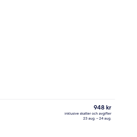
t
Utsikt från boendet
Det
948 kr
nuvarande
inklusive skatter och avgifter
priset
23 aug. – 24 aug.
 lobbyn
Mat och dryck
är
948 kr