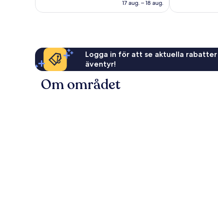
1 078 kr
17 aug. – 18 aug.
Logga in för att se aktuella rabatter
äventyr!
Om området