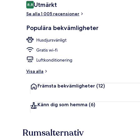
Recensioner
Utmärkt
8,8
8,8 av 10,
Se alla 1 005 recensioner
Exteriör
Populära bekvämligheter
Husdjursvänligt
Gratis wi-fi
Luftkonditionering
Visa alla
Främsta bekvämligheter
(12)
Känn dig som hemma
(6)
Rumsalternativ