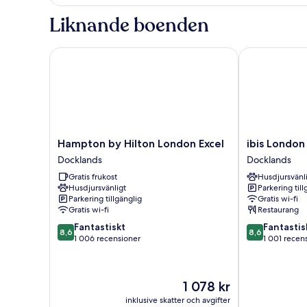
-
1
Liknande boenden
queensize-
säng
med
Hampton by Hilton London Excel
ibis London E
bäddsoffa
Hampton
ibis
Hampton by Hilton London Excel
ibis London
by
London
Docklands
Docklands
Hilton
Excel
Gratis frukost
Husdjursvänl
London
Docklands
Husdjursvänligt
Parkering till
Excel
Docklands
Parkering tillgänglig
Gratis wi-fi
Docklands
Gratis wi-fi
Restaurang
8.6
8.6
Fantastiskt
Fantastis
8,6
8,6
av
av
1 006 recensioner
1 001 recen
10,
10,
Fantastiskt,
Fantastiskt,
1 006 recensioner
1 001 recensio
Priset
1 078 kr
är
inklusive skatter och avgifter