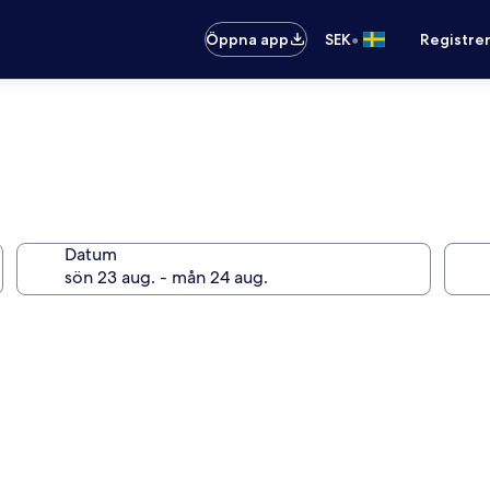
•
Öppna app
SEK
Registre
Datum