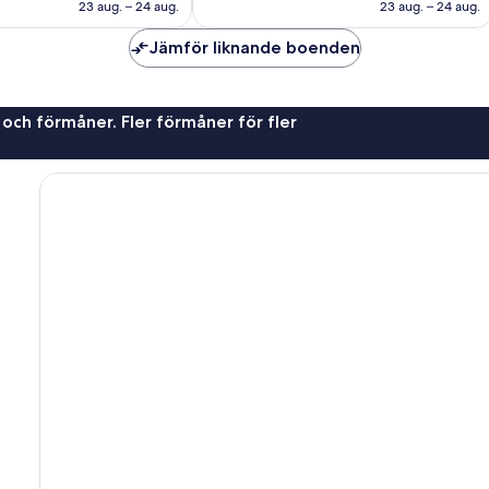
859 kr
1 078 kr
23 aug. – 24 aug.
23 aug. – 24 aug.
Jämför liknande boenden
 och förmåner. Fler förmåner för fler