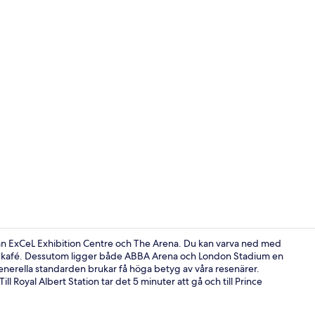
Bekvämlighe
rån ExCeL Exhibition Centre och The Arena. Du kan varva ned med
as kafé. Dessutom ligger både ABBA Arena och London Stadium en
enerella standarden brukar få höga betyg av våra resenärer.
Sittområde i
ll Royal Albert Station tar det 5 minuter att gå och till Prince