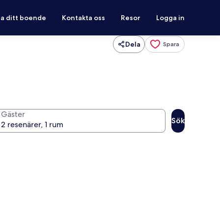
ra ditt boende
Kontakta oss
Resor
Logga in
Dela
Spara
Gäster
Sök