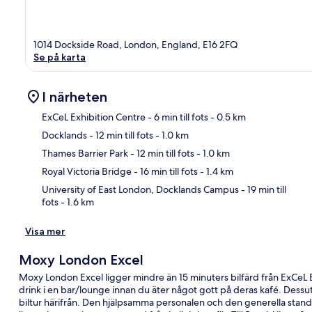
1014 Dockside Road, London, England, E16 2FQ
Se på karta
I närheten
ExCeL Exhibition Centre
- 6 min till fots
- 0.5 km
Docklands
- 12 min till fots
- 1.0 km
Kar
Thames Barrier Park
- 12 min till fots
- 1.0 km
Royal Victoria Bridge
- 16 min till fots
- 1.4 km
University of East London, Docklands Campus
- 19 min till
fots
- 1.6 km
Visa mer
Moxy London Excel
Moxy London Excel ligger mindre än 15 minuters bilfärd från ExCeL
drink i en bar/lounge innan du äter något gott på deras kafé. Des
biltur härifrån. Den hjälpsamma personalen och den generella stan