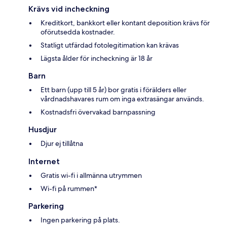
Krävs vid incheckning
Kreditkort, bankkort eller kontant deposition krävs för
oförutsedda kostnader.
Statligt utfärdad fotolegitimation kan krävas
Lägsta ålder för incheckning är 18 år
Barn
Ett barn (upp till 5 år) bor gratis i förälders eller
vårdnadshavares rum om inga extrasängar används.
Kostnadsfri övervakad barnpassning
Husdjur
Djur ej tillåtna
Internet
Gratis wi-fi i allmänna utrymmen
Wi-fi på rummen*
Parkering
Ingen parkering på plats.