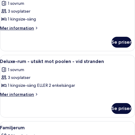
Standard
1 sovrum
havet
dubbelrum
3 sovplatser
-
1 kingsize-säng
utsikt
Mer
Mer information
mot
information
trädgården
om
Se priser
Standard
-
dubbelrum
trädgård
-
Öppna
Ett sovrum med en säng under en bald
13
utsikt
Deluxe-rum - utsikt mot poolen - vid stranden
alla
mot
1 sovrum
trädgården
foton
-
3 sovplatser
för
trädgård
Deluxe-
1 kingsize-säng ELLER 2 enkelsängar
rum
Mer
Mer information
-
information
om
utsikt
Se priser
Deluxe-
mot
rum
poolen
-
Öppna
Ett sovrum med en säng med himmelssän
14
-
utsikt
Familjerum
alla
mot
vid