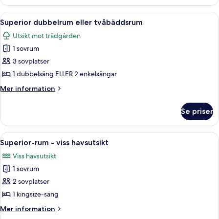
rum
rökare
-
Öppna
Ett hotellrum med en säng, ett nattduk
-
9
1
Superior dubbelrum eller tvåbäddsrum
alla
havsutsikt
sovrum
Utsikt mot trädgården
-
foton
icke-
1 sovrum
för
rökare
Superior
3 sovplatser
-
dubbelrum
havsutsikt
1 dubbelsäng ELLER 2 enkelsängar
eller
Mer
Mer information
tvåbäddsrum
information
om
Se priser
Superior
dubbelrum
eller
Öppna
Ett rum med en säng, två trästolar, e
5
tvåbäddsrum
Superior-rum - viss havsutsikt
alla
Viss havsutsikt
foton
1 sovrum
för
Superior-
2 sovplatser
rum
1 kingsize-säng
-
Mer
Mer information
viss
information