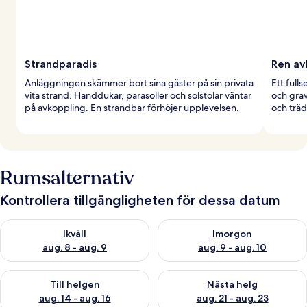
Strandparadis
Ren av
Anläggningen skämmer bort sina gäster på sin privata
Ett full
vita strand. Handdukar, parasoller och solstolar väntar
och gra
på avkoppling. En strandbar förhöjer upplevelsen.
och träd
Rumsalternativ
Kontrollera tillgängligheten för dessa datum
Kontrollera tillgängligheten för ikväll aug. 8 - aug. 9
Kontrollera tillgängligheten f
Ikväll
Imorgon
aug. 8 - aug. 9
aug. 9 - aug. 10
Kontrollera tillgängligheten för den här helgen aug. 14 - aug. 
Kontrollera tillgängligheten fö
Till helgen
Nästa helg
aug. 14 - aug. 16
aug. 21 - aug. 23