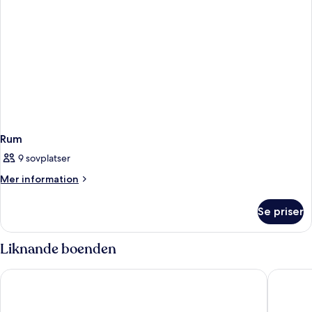
Rum
9 sovplatser
Mer
Mer information
information
om
Se priser
Rum
Liknande boenden
TUI BLUE Bahari Zanzibar
Marafiki