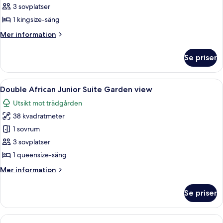
rökare
Presidential-
3 sovplatser
-
rum
utsikt
1 kingsize-säng
mot
Mer
Mer information
trädgården
information
om
Se priser
Presidential-
rum
Öppna
Ett modernt hotellrum med en stor säng
5
Double African Junior Suite Garden view
alla
Utsikt mot trädgården
foton
38 kvadratmeter
för
Double
1 sovrum
African
3 sovplatser
Junior
1 queensize-säng
Suite
Mer
Mer information
Garden
information
view
om
Se priser
Double
African
Junior
Suite