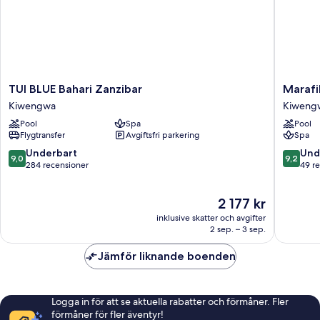
TUI
Marafiki
TUI BLUE Bahari Zanzibar
Marafi
BLUE
Bungal
Kiwengwa
Kiweng
Bahari
Kiweng
Pool
Spa
Pool
Zanzibar
Flygtransfer
Avgiftsfri parkering
Spa
Kiwengwa
9.0
9.2
Underbart
Und
9,0
9,2
av
av
284 recensioner
49 r
10,
10,
Underbart,
Underba
Priset
2 177 kr
284 recensioner
49 rece
är
inklusive skatter och avgifter
2 177 kr
2 sep. – 3 sep.
Jämför liknande boenden
Logga in för att se aktuella rabatter och förmåner. Fler
förmåner för fler äventyr!