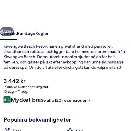
regående
Nästa
236+
Översikt
Rum
Läge
Regler
Kiwengwa Beach Resort har en privat strand med parasoller,
strandbar och solstolar, och ligger bara tio minuters promenad från
Kiwengwa Beach. Deras utomhuspool erbjuder nöjen för hela
familjen, och gäster på jakt efter avkoppling kan unna sig massage
på deras spa. Om du vill äta eller dricka gott kan du välja mellan 3
restauranger och 3 barer/lounger. Denna resort i lyxstil ger
dessutom tillgång till en bar vid poolen, ett gym och ett
Det
3 442 kr
fitnesscenter.
nuvarande
inklusive skatter och avgifter
priset
10 aug. – 11 aug.
Utomhuspool och solstolar
är
Recensioner
Mycket bra
8,4
Se alla 120 recensioner
3 442 kr
8,4 av 10,
Populära bekvämligheter