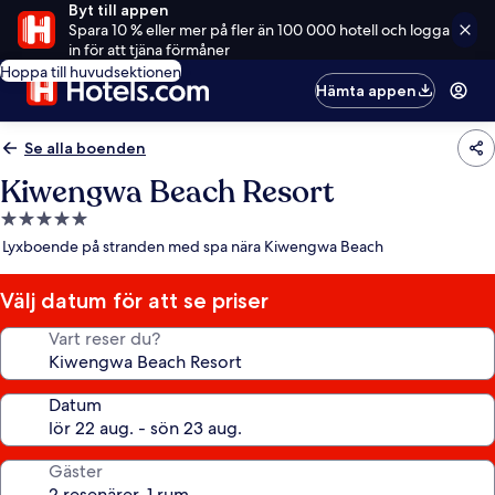
Byt till appen
Spara 10 % eller mer på fler än 100 000 hotell och logga
in för att tjäna förmåner
Hoppa till huvudsektionen
Hämta appen
Se alla boenden
Kiwengwa Beach Resort
5.0-
stjärnigt
Lyxboende på stranden med spa nära Kiwengwa Beach
boende
Välj datum för att se priser
Vart reser du?
Datum
Gäster