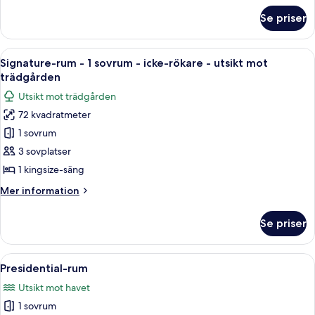
havsutsikt
om
Se priser
Superior-
rum
-
Öppna
Signature-rum - 1 sovrum - icke-rökare
5
viss
Signature-rum - 1 sovrum - icke-rökare - utsikt mot
alla
havsutsikt
trädgården
foton
Utsikt mot trädgården
för
72 kvadratmeter
Signature-
1 sovrum
rum
-
3 sovplatser
1
1 kingsize-säng
sovrum
Mer
Mer information
-
information
icke-
om
Se priser
Signature-
rökare
rum
-
-
Öppna
Ett område vid poolen med träloungest
utsikt
6
1
Presidential-rum
alla
sovrum
mot
Utsikt mot havet
-
foton
trädgården
icke-
1 sovrum
för