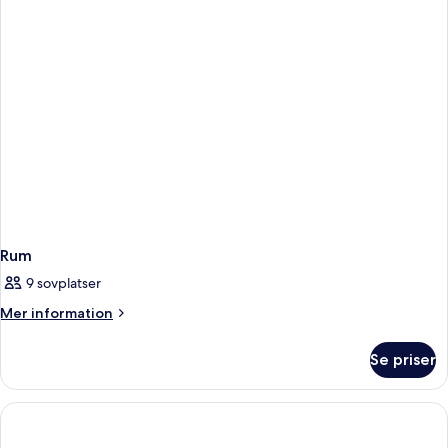
Garden
view
Rum
9 sovplatser
Mer
Mer information
information
om
Se priser
Rum