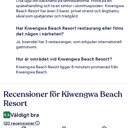
Öva upp din backhand på tennisbanorna. Prova på en
spabehandling och ta en simtur i utomhuspoolen. Kiwengwa
Beach Resort har även 3 barer, privat strand och ångbastu,
såväl som spatjänster och trädgård.
Har Kiwengwa Beach Resort restaurang eller finns
det någon i närheten?
Ja, boendet har 3 restauranger, som erbjuder internationell
gastronomi.
Hur är området vid Kiwengwa Beach Resort?
Kiwengwa Beach Resort ligger 8 minuters promenad från
Kiwengwa Beach.
Recensioner för Kiwengwa Beach
Recensioner
Resort
Väldigt bra
8,4
120 recensioner