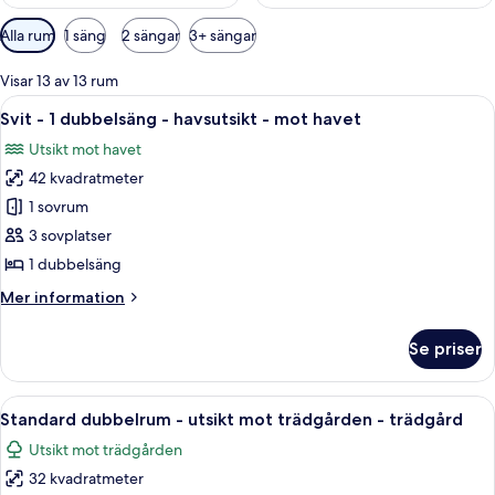
Tillgängliga
Alla rum
1 säng
2 sängar
3+ sängar
filter
för
Visar 13 av 13 rum
rum
Öppna
Ett rum med en träbänk, ett litet bor
19
Svit - 1 dubbelsäng - havsutsikt - mot havet
alla
Utsikt mot havet
foton
42 kvadratmeter
för
Svit
1 sovrum
-
3 sovplatser
1
1 dubbelsäng
dubbelsäng
Mer
Mer information
-
information
havsutsikt
om
Se priser
Svit
-
-
mot
1
Öppna
Ett rymligt sovrum med en säng i trä,
havet
8
dubbelsäng
Standard dubbelrum - utsikt mot trädgården - trädgård
alla
-
Utsikt mot trädgården
havsutsikt
foton
-
32 kvadratmeter
för
mot