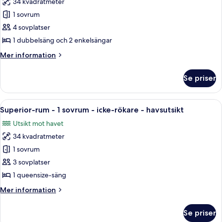
34 kvadratmeter
poolen
foton
stranden
-
1 sovrum
för
vid
Familjerum
4 sovplatser
stranden
1 dubbelsäng och 2 enkelsängar
Mer
Mer information
information
om
Se priser
Familjerum
Öppna
Ett område vid poolen med solstolar o
8
Superior-rum - 1 sovrum - icke-rökare - havsutsikt
alla
Utsikt mot havet
foton
34 kvadratmeter
för
Superior-
1 sovrum
rum
3 sovplatser
-
1 queensize-säng
1
Mer
Mer information
sovrum
information
-
om
Se priser
Superior-
icke-