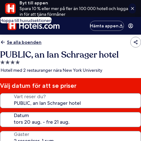
Byt till appen
Spara 10 % eller mer på fler än 100 000 hotell och logga
in för att tjäna förmåner
Hoppa till huvudsektionen
Hämta appen
Se alla boenden
PUBLIC, an Ian Schrager hotel
4.0-
stjärnigt
Hotell med 2 restauranger nära New York University
boende
Välj datum för att se priser
Vart reser du?
Datum
Gäster