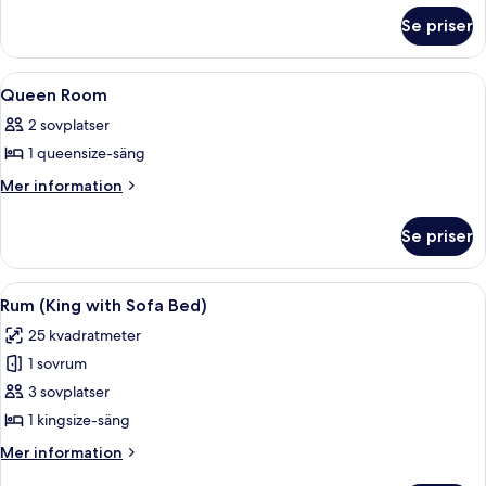
om
Hi-
Se priser
Queen
Floor
Room
Hi-
Öppna
Egyptiska bomullslakan och sängtillbe
10
Floor
Queen Room
alla
2 sovplatser
foton
1 queensize-säng
för
Queen
Mer
Mer information
information
Room
om
Se priser
Queen
Room
Öppna
Ett modernt, minimalistiskt sovrum med
4
Rum (King with Sofa Bed)
alla
25 kvadratmeter
foton
1 sovrum
för
Rum
3 sovplatser
(King
1 kingsize-säng
with
Mer
Mer information
Sofa
information