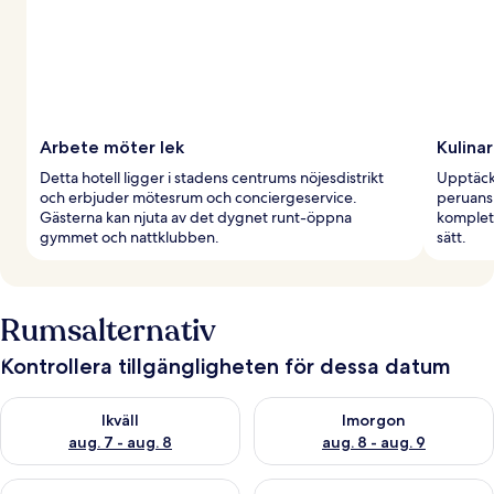
Arbete möter lek
Kulinar
Detta hotell ligger i stadens centrums nöjesdistrikt
Upptäck 
och erbjuder mötesrum och conciergeservice.
peruansk
Gästerna kan njuta av det dygnet runt-öppna
komplett
gymmet och nattklubben.
sätt.
Rumsalternativ
Kontrollera tillgängligheten för dessa datum
Kontrollera tillgängligheten för ikväll aug. 7 - aug. 8
Kontrollera tillgängligheten f
Ikväll
Imorgon
aug. 7 - aug. 8
aug. 8 - aug. 9
Kontrollera tillgängligheten för den här helgen aug. 7 - aug. 9
Kontrollera tillgängligheten fö