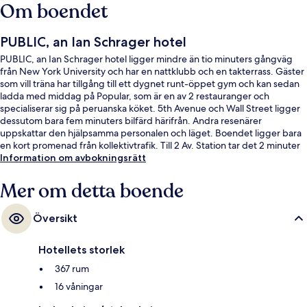
Om boendet
PUBLIC, an Ian Schrager hotel
PUBLIC, an Ian Schrager hotel ligger mindre än tio minuters gångväg
från New York University och har en nattklubb och en takterrass. Gäster
som vill träna har tillgång till ett dygnet runt-öppet gym och kan sedan
ladda med middag på Popular, som är en av 2 restauranger och
specialiserar sig på peruanska köket. 5th Avenue och Wall Street ligger
dessutom bara fem minuters bilfärd härifrån. Andra resenärer
uppskattar den hjälpsamma personalen och läget. Boendet ligger bara
en kort promenad från kollektivtrafik. Till 2 Av. Station tar det 2 minuter
att gå och till Bowery St. Station är det 5 minuter.
Information om avbokningsrätt
Mer om detta boende
Översikt
Hotellets storlek
367 rum
16 våningar