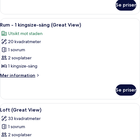
Bed)
om
Se priser
Rum
(King
with
Öppna
Ett modernt sovrum med utsikt över st
6
Sofa
Rum - 1 kingsize-säng (Great View)
alla
Bed)
Utsikt mot staden
foton
20 kvadratmeter
för
Rum
1 sovrum
-
2 sovplatser
1
1 kingsize-säng
kingsize-
Mer
Mer information
säng
information
(Great
om
Se priser
Rum
View)
-
1
Öppna
Ett modernt hotellrum med ett stort fön
5
kingsize-
Loft (Great View)
alla
säng
33 kvadratmeter
(Great
foton
View)
1 sovrum
för
Loft
2 sovplatser