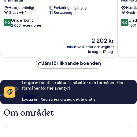
Manhattan
Manhat
Lower
Ave
Husdjursvänligt
Parkering tillgänglig
Husdju
East
NYC
Gratis wi-fi
Restaurang
Gratis 
Side
Manhatt
Manhattan
9.0
9.0
Underbart
Und
9,0
9,0
av
av
2 038 recensioner
1 574
10,
10,
Underbart,
Underba
Priset
2 202 kr
2 038 recensioner
1 574 re
är
inklusive skatter och avgifter
2 202 kr
16 aug. – 17 aug.
Jämför liknande boenden
Logga in för att se aktuella rabatter och förmåner. Fler
förmåner för fler äventyr!
Logga in
Registrera dig nu, det är gratis
Om området