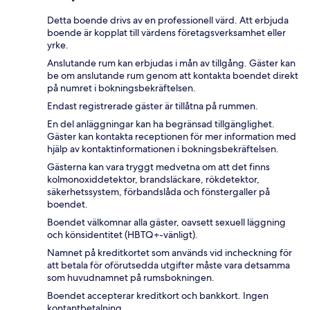
Detta boende drivs av en professionell värd. Att erbjuda
boende är kopplat till värdens företagsverksamhet eller
yrke.
Anslutande rum kan erbjudas i mån av tillgång. Gäster kan
be om anslutande rum genom att kontakta boendet direkt
på numret i bokningsbekräftelsen.
Endast registrerade gäster är tillåtna på rummen.
En del anläggningar kan ha begränsad tillgänglighet.
Gäster kan kontakta receptionen för mer information med
hjälp av kontaktinformationen i bokningsbekräftelsen.
Gästerna kan vara tryggt medvetna om att det finns
kolmonoxiddetektor, brandsläckare, rökdetektor,
säkerhetssystem, förbandslåda och fönstergaller på
boendet.
Boendet välkomnar alla gäster, oavsett sexuell läggning
och könsidentitet (HBTQ+-vänligt).
Namnet på kreditkortet som används vid incheckning för
att betala för oförutsedda utgifter måste vara detsamma
som huvudnamnet på rumsbokningen.
Boendet accepterar kreditkort och bankkort. Ingen
kontantbetalning.