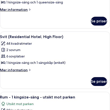
(Residential
1 kingsize-säng och 1 queensize-säng
Hotel)
Mer
Mer information
information
om
Se priser
Svit
(Residential
Hotel)
Öppna
Ett modernt vardagsrum med trägolv, e
4
Svit (Residential Hotel, High Floor)
alla
44 kvadratmeter
foton
2 sovrum
för
Svit
6 sovplatser
(Residential
1 kingsize-säng och 1 sängskåp (enkelt)
Hotel,
Mer
Mer information
High
information
Floor)
om
Se priser
Svit
(Residential
Hotel,
Öppna
Ett sovrum med ett stort fönster, en sä
4
High
Rum - 1 kingsize-säng - utsikt mot parken
alla
Floor)
Utsikt mot parken
foton