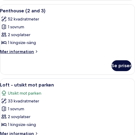
Öppna
Ett modernt vardagsrum med en soffa, 
3
Penthouse (2 and 3)
alla
52 kvadratmeter
foton
1 sovrum
för
Penthouse
2 sovplatser
(2
1 kingsize-säng
and
Mer
Mer information
3)
information
om
Se priser
Penthouse
(2
and
Öppna
Ett modernt hotellrum med ett stort fön
5
3)
Loft - utsikt mot parken
alla
Utsikt mot parken
foton
33 kvadratmeter
för
Loft
1 sovrum
-
2 sovplatser
utsikt
1 kingsize-säng
mot
Mer
Mer information