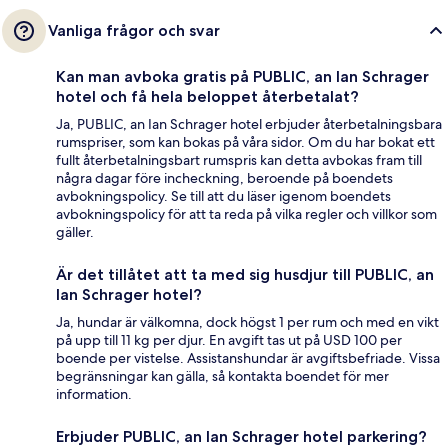
Vanliga frågor och svar
Kan man avboka gratis på PUBLIC, an Ian Schrager
hotel och få hela beloppet återbetalat?
Ja, PUBLIC, an Ian Schrager hotel erbjuder återbetalningsbara
rumspriser, som kan bokas på våra sidor. Om du har bokat ett
fullt återbetalningsbart rumspris kan detta avbokas fram till
några dagar före incheckning, beroende på boendets
avbokningspolicy. Se till att du läser igenom boendets
avbokningspolicy för att ta reda på vilka regler och villkor som
gäller.
Är det tillåtet att ta med sig husdjur till PUBLIC, an
Ian Schrager hotel?
Ja, hundar är välkomna, dock högst 1 per rum och med en vikt
på upp till 11 kg per djur. En avgift tas ut på USD 100 per
boende per vistelse. Assistanshundar är avgiftsbefriade. Vissa
begränsningar kan gälla, så kontakta boendet för mer
information.
Erbjuder PUBLIC, an Ian Schrager hotel parkering?