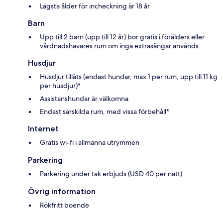
Lägsta ålder för incheckning är 18 år
Barn
Upp till 2 barn (upp till 12 år) bor gratis i förälders eller
vårdnadshavares rum om inga extrasängar används.
Husdjur
Husdjur tillåts (endast hundar, max 1 per rum, upp till 11 kg
per husdjur)*
Assistanshundar är välkomna
Endast särskilda rum, med vissa förbehåll*
Internet
Gratis wi-fi i allmänna utrymmen
Parkering
Parkering under tak erbjuds (USD 40 per natt).
Övrig information
Rökfritt boende