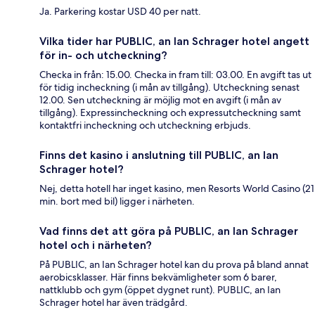
Ja. Parkering kostar USD 40 per natt.
Vilka tider har PUBLIC, an Ian Schrager hotel angett
för in- och utcheckning?
Checka in från: 15.00. Checka in fram till: 03.00. En avgift tas ut
för tidig incheckning (i mån av tillgång). Utcheckning senast
12.00. Sen utcheckning är möjlig mot en avgift (i mån av
tillgång). Expressincheckning och expressutcheckning samt
kontaktfri incheckning och utcheckning erbjuds.
Finns det kasino i anslutning till PUBLIC, an Ian
Schrager hotel?
Nej, detta hotell har inget kasino, men Resorts World Casino (21
min. bort med bil) ligger i närheten.
Vad finns det att göra på PUBLIC, an Ian Schrager
hotel och i närheten?
På PUBLIC, an Ian Schrager hotel kan du prova på bland annat
aerobicsklasser. Här finns bekvämligheter som 6 barer,
nattklubb och gym (öppet dygnet runt). PUBLIC, an Ian
Schrager hotel har även trädgård.