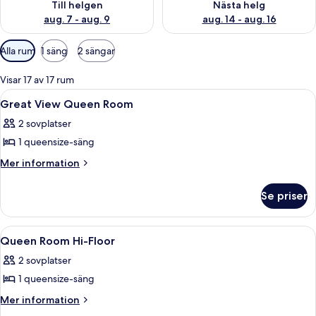
Till helgen
Nästa helg
aug. 7 - aug. 9
aug. 14 - aug. 16
Tillgängliga
Alla rum
1 säng
2 sängar
filter
för
Visar 17 av 17 rum
rum
Öppna
Egyptiska bomullslakan och sängtillbe
7
Great View Queen Room
alla
2 sovplatser
foton
1 queensize-säng
för
Great
Mer
Mer information
information
View
om
Queen
Se priser
Great
Room
View
Queen
Öppna
Ett litet, mysigt sovrum med en säng,
6
Room
Queen Room Hi-Floor
alla
2 sovplatser
foton
1 queensize-säng
för
Queen
Mer
Mer information
information
Room