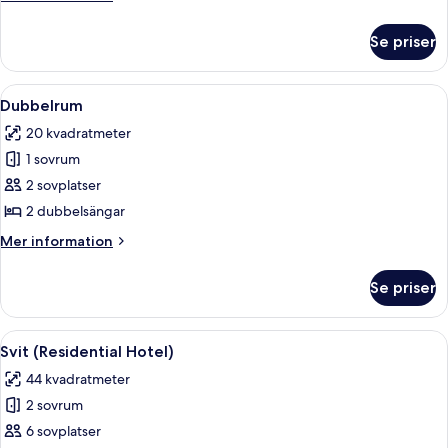
parken
information
om
Se priser
Loft
-
utsikt
Öppna
Ett sovrum med två sängar, en TV och 
4
mot
Dubbelrum
alla
parken
20 kvadratmeter
foton
1 sovrum
för
Dubbelrum
2 sovplatser
2 dubbelsängar
Mer
Mer information
information
om
Se priser
Dubbelrum
Öppna
Ett modernt vardagsrum med trägolv, 
4
Svit (Residential Hotel)
alla
44 kvadratmeter
foton
2 sovrum
för
Svit
6 sovplatser