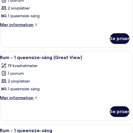
1 sovrum
för
Rum
2 sovplatser
-
1 queensize-säng
1
Mer
Mer information
queensize-
information
säng
om
Se priser
Rum
(High
-
Floor)
1
Öppna
Ett mysigt, litet rum med en säng, ett
5
queensize-
Rum - 1 queensize-säng (Great View)
alla
säng
19 kvadratmeter
(High
foton
Floor)
1 sovrum
för
Rum
2 sovplatser
-
1 queensize-säng
1
Mer
Mer information
queensize-
information
säng
om
Se priser
Rum
(Great
-
View)
1
Öppna
Ett mysigt, litet rum med en säng, ett
6
queensize-
Rum - 1 queensize-säng