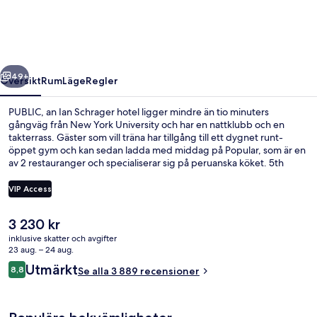
Schrager
hotel
regående
Nästa
49+
Översikt
Rum
Läge
Regler
PUBLIC, an Ian Schrager hotel ligger mindre än tio minuters
gångväg från New York University och har en nattklubb och en
takterrass. Gäster som vill träna har tillgång till ett dygnet runt-
öppet gym och kan sedan ladda med middag på Popular, som är en
av 2 restauranger och specialiserar sig på peruanska köket. 5th
Avenue och Wall Street ligger dessutom bara fem minuters bilfärd
härifrån. Andra resenärer uppskattar den hjälpsamma personalen
VIP Access
och läget. Boendet ligger bara en kort promenad från
kollektivtrafik. Till 2 Av. Station tar det 2 minuter att gå och till
Det
3 230 kr
Bowery St. Station är det 5 minuter.
Trädgård
nuvarande
inklusive skatter och avgifter
priset
23 aug. – 24 aug.
är
Recensioner
Utmärkt
8,8
Se alla 3 889 recensioner
3 230 kr
8,8 av 10,