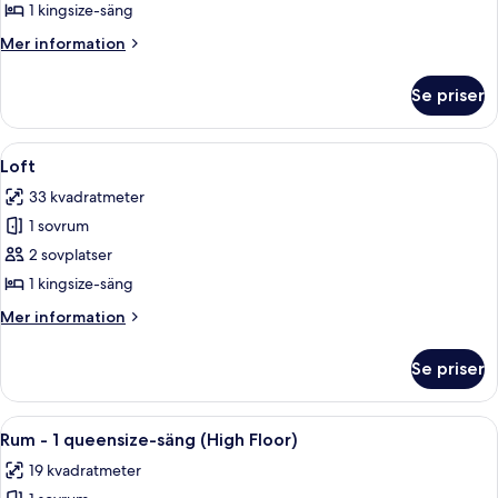
(Great
1 kingsize-säng
View)
Mer
Mer information
information
om
Se priser
Loft
(Great
View)
Öppna
Ett modernt hotellrum med en soffa, e
5
Loft
alla
33 kvadratmeter
foton
1 sovrum
för
Loft
2 sovplatser
1 kingsize-säng
Mer
Mer information
information
om
Se priser
Loft
Öppna
Ett mysigt, litet rum med en säng, ett
6
Rum - 1 queensize-säng (High Floor)
alla
19 kvadratmeter
foton