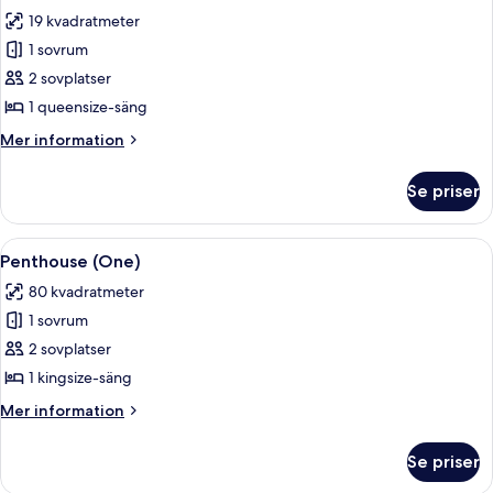
alla
säng
19 kvadratmeter
(Great
foton
View)
1 sovrum
för
Rum
2 sovplatser
-
1 queensize-säng
1
Mer
Mer information
queensize-
information
säng
om
Se priser
Rum
-
1
Öppna
Ett modernt hotellrum med en soffgrupp
3
queensize-
Penthouse (One)
alla
säng
80 kvadratmeter
foton
1 sovrum
för
Penthouse
2 sovplatser
(One)
1 kingsize-säng
Mer
Mer information
information
om
Se priser
Penthouse
(One)