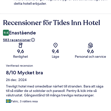
detta hotell erbjuder.
Recensioner för Tides Inn Hotel
Recensioner
Enastående
9,4
583 recensioner
9,6
9,4
9,6
Renlighet
Läge
Personal och service
Recensioner
Verifierad recension
8/10 Mycket bra
26 dec. 2024
Trevligt hotel med omedelbar närhet till stranden. Bara att säga
till så ställer de ut solstolar och parasoll. Pentry & kök inte så
välutrustat. Gångavstånd till många trevliga restauranger.
Patric, 3 nätters resa