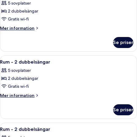
5 sovplatser
foton
2 dubbelsängar
för
Rum
Gratis wi-fi
-
Mer
Mer information
2
information
om
dubbelsängar
Se priser
Rum
-
2
Öppna
Ett hotellrum med två sängar, ett litet 
5
dubbelsängar
Rum - 2 dubbelsängar
alla
5 sovplatser
foton
2 dubbelsängar
för
Rum
Gratis wi-fi
-
Mer
Mer information
2
information
om
dubbelsängar
Se priser
Rum
-
2
Öppna
Ett hotellrum med två sängar, ett litet 
5
dubbelsängar
Rum - 2 dubbelsängar
alla