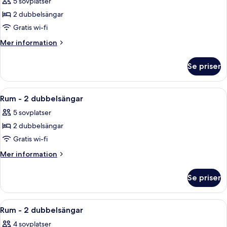
5 sovplatser
foton
2 dubbelsängar
för
Rum
Gratis wi-fi
-
Mer
Mer information
2
information
om
dubbelsängar
Se priser
Rum
-
2
Öppna
Ett hotellrum med två sängar, ett litet 
5
dubbelsängar
Rum - 2 dubbelsängar
alla
5 sovplatser
foton
2 dubbelsängar
för
Rum
Gratis wi-fi
-
Mer
Mer information
2
information
om
dubbelsängar
Se priser
Rum
-
2
Öppna
Ett hotellrum med två sängar, ett nat
4
dubbelsängar
Rum - 2 dubbelsängar
alla
4 sovplatser