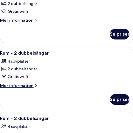
2 dubbelsängar
för
Rum
Gratis wi-fi
-
Mer
Mer information
2
information
om
dubbelsängar
Se priser
Rum
-
2
Öppna
Ett hotellrum med två sängar, ett nat
4
dubbelsängar
Rum - 2 dubbelsängar
alla
4 sovplatser
foton
2 dubbelsängar
för
Rum
Gratis wi-fi
-
Mer
Mer information
2
information
om
dubbelsängar
Se priser
Rum
-
2
Öppna
Ett hotellrum med två sängar, ett nat
4
dubbelsängar
Rum - 2 dubbelsängar
alla
4 sovplatser
foton