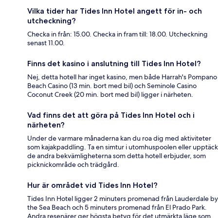
Vilka tider har Tides Inn Hotel angett för in- och
utcheckning?
Checka in från: 15.00. Checka in fram till: 18.00. Utcheckning
senast 11.00.
Finns det kasino i anslutning till Tides Inn Hotel?
Nej, detta hotell har inget kasino, men både Harrah's Pompano
Beach Casino (13 min. bort med bil) och Seminole Casino
Coconut Creek (20 min. bort med bil) ligger i närheten.
Vad finns det att göra på Tides Inn Hotel och i
närheten?
Under de varmare månaderna kan du roa dig med aktiviteter
som kajakpaddling. Ta en simtur i utomhuspoolen eller upptäck
de andra bekvämligheterna som detta hotell erbjuder, som
picknickområde och trädgård.
Hur är området vid Tides Inn Hotel?
Tides Inn Hotel ligger 2 minuters promenad från Lauderdale by
the Sea Beach och 5 minuters promenad från El Prado Park.
Andra resenärer ger högsta betyg för det utmärkta läge som