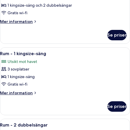
-
1 kingsize-säng och 2 dubbelsängar
flera
Gratis wi-fi
sängar
Mer
Mer information
information
om
Se priser
Rum
-
flera
Öppna
Ett rum med en trästol och pallar, en 
7
sängar
Rum - 1 kingsize-säng
alla
Utsikt mot havet
foton
3 sovplatser
för
Rum
1 kingsize-säng
-
Gratis wi-fi
1
Mer
Mer information
kingsize-
information
säng
om
Se priser
Rum
-
1
Öppna
Ett hotellrum med två sängar, ett litet 
5
kingsize-
Rum - 2 dubbelsängar
alla
säng