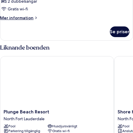
2 dubbelsängar
för
Rum
Gratis wi-fi
-
Mer
Mer information
2
information
om
dubbelsängar
Se priser
Rum
-
2
Liknande boenden
dubbelsängar
Plunge Beach Resort
Shore Ha
Plunge
Shore
Plunge Beach Resort
Shore 
Beach
Haven
North Fort Lauderdale
North F
Resort
Resort
Pool
Husdjursvänligt
Pool
North
Inn
Parkering tillgänglig
Gratis wi-fi
Anslu
Fort
North