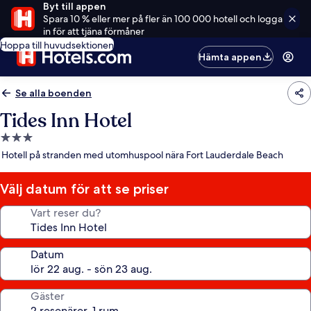
Byt till appen
Spara 10 % eller mer på fler än 100 000 hotell och logga
in för att tjäna förmåner
Hoppa till huvudsektionen
Hämta appen
Se alla boenden
Tides Inn Hotel
3.0-
stjärnigt
Hotell på stranden med utomhuspool nära Fort Lauderdale Beach
boende
Välj datum för att se priser
Vart reser du?
Datum
Gäster