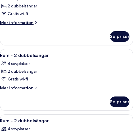
foton
2 dubbelsängar
för
Rum
Gratis wi-fi
-
Mer
Mer information
2
information
om
dubbelsängar
Se priser
Rum
-
2
Öppna
Ett hotellrum med två sängar, ett nat
4
dubbelsängar
Rum - 2 dubbelsängar
alla
4 sovplatser
foton
2 dubbelsängar
för
Rum
Gratis wi-fi
-
Mer
Mer information
2
information
om
dubbelsängar
Se priser
Rum
-
2
Öppna
Ett hotellrum med två sängar, ett skr
4
dubbelsängar
Rum - 2 dubbelsängar
alla
4 sovplatser
foton