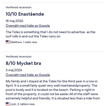
Verifierad recension
10/10 Enastående
18 maj 2026
Översätt med hjälp av Google
The Tides is something that I do not need to advertise. as the
surf rolls in and out the Tides carry on
Matthew, 1 natts resa
Verifierad recension
8/10 Mycket bra
3 maj 2026
Översätt med hjälp av Google
My family and I stayed at the Tides for the third year in a row in
April. It is a small fairly quiet very well maintainedproperty. The
pool is lovely and it is located on the beach. Parking is right in
front of the property, it could not be easier.All of the staff were
extremely helpful and friendly. It is situated less than a mile from
Fort Lauderdale by the sea so an easy walk to restaurants, shops
Jodi, 2 nätters resa