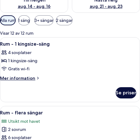
Till helgen
Nästa helg
aug. 14 - aug. 16
aug. 21 - aug. 23
Tillgängliga
Alla rum
1 säng
3+ sängar
2 sängar
filter
för
Visar 12 av 12 rum
rum
Öppna
Ett kompakt kök med ett kylskåp i rostf
5
Rum - 1 kingsize-säng
alla
4 sovplatser
foton
1 kingsize-säng
för
Rum
Gratis wi-fi
-
Mer
Mer information
1
information
om
kingsize-
Se priser
Rum
säng
-
1
Öppna
Ett hotellrum med en stor säng, ett sk
7
kingsize-
Rum - flera sängar
alla
säng
Utsikt mot havet
foton
2 sovrum
för
Rum
6 sovplatser