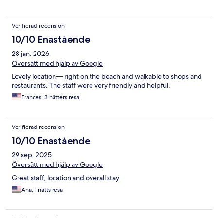
bars, etc.. It is where we stay in Fort Lauderdale before
venturing down to the keys. We plan to go next year as well.
Verifierad recension
10/10 Enastående
28 jan. 2026
Översätt med hjälp av Google
Lovely location— right on the beach and walkable to shops and
restaurants. The staff were very friendly and helpful.
Frances, 3 nätters resa
Verifierad recension
10/10 Enastående
29 sep. 2025
Översätt med hjälp av Google
Great staff, location and overall stay
Ana, 1 natts resa