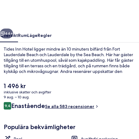
regående
Nästa
44+
Översikt
Rum
Läge
Regler
Tides Inn Hotel ligger mindre än 10 minuters bilfärd från Fort
Lauderdale Beach och Lauderdale by the Sea Beach. Här har gäster
tillgång till en utomhuspool, såväl som kajakpaddling. Här får gäster
tillgång till en terrass och en trädgård, och på rummen finns både
kylskåp och mikrovågsugnar. Andra resenärer uppskattar den
hjälpsamma personalen och läget.
Det
1 496 kr
nuvarande
inklusive skatter och avgifter
priset
9 aug. – 10 aug.
Rum - flera sängar | Vardagsrum | Plat
är
Recensioner
Enastående
9,4
Se alla 583 recensioner
1 496 kr
9,4 av 10,
Populära bekvämligheter