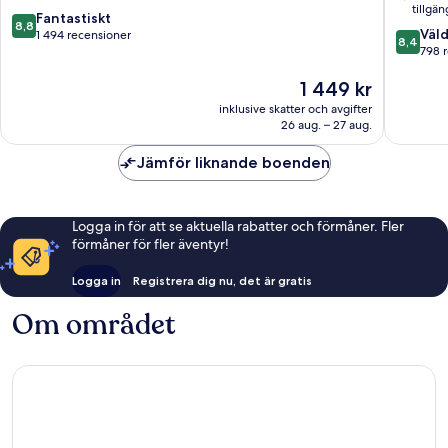
tillgän
Lauderdale
Fort
8.8
Fantastiskt
8,8
8.4
Lauderd
Väld
av
1 494 recensioner
8,4
av
798 
10,
10,
Fantastiskt,
Priset
1 449 kr
Väldigt
1 494 recensioner
är
bra,
inklusive skatter och avgifter
1 449 kr
798 rec
26 aug. – 27 aug.
Jämför liknande boenden
Logga in för att se aktuella rabatter och förmåner. Fler
förmåner för fler äventyr!
Logga in
Registrera dig nu, det är gratis
Om området