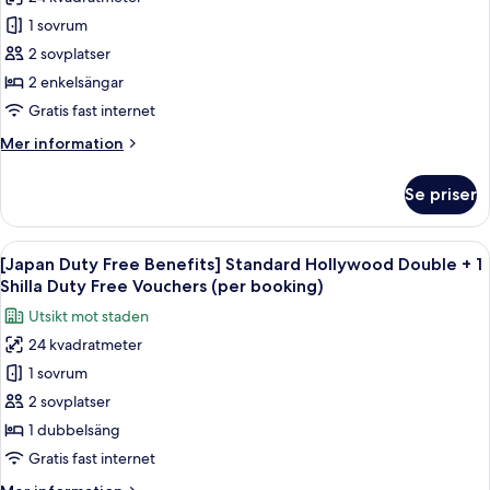
[Japan
booking)
1
1 sovrum
Duty
Shilla
Duty
Free
2 sovplatser
Free
Benefits]
2 enkelsängar
Vouchers
Standard
(per
Gratis fast internet
Twin
booking)
Mer
Mer information
Room
information
+
om
Se priser
[Japan
1
Duty
Shilla
Free
Öppna
Sängtillbehör av högsta kvalitet och
Duty
6
Benefits]
[Japan Duty Free Benefits] Standard Hollywood Double + 1
alla
Free
Standard
Shilla Duty Free Vouchers (per booking)
Twin
foton
Vouchers
Utsikt mot staden
Room
för
(per
+
24 kvadratmeter
[Japan
booking)
1
1 sovrum
Duty
Shilla
Duty
Free
2 sovplatser
Free
Benefits]
1 dubbelsäng
Vouchers
Standard
(per
Gratis fast internet
Hollywood
booking)
Mer