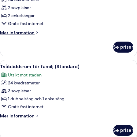
för
Standard
2 sovplatser
tvåbäddsrum
2 enkelsängar
Gratis fast internet
Mer
Mer information
information
om
Se priser
Standard
tvåbäddsrum
Öppna
Ett hotellrum med två sängar, ett skri
10
Tvåbäddsrum för familj (Standard)
alla
Utsikt mot staden
foton
24 kvadratmeter
för
Tvåbäddsrum
3 sovplatser
för
1 dubbelsäng och 1 enkelsäng
familj
Gratis fast internet
(Standard)
Mer
Mer information
information
om
Se priser
Tvåbäddsrum