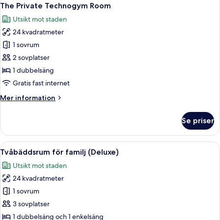
Öppna
won
8
Deluxe
The Private Technogym Room
alla
per
Double
Utsikt mot staden
Room
foton
person)
(Breakfast
24 kvadratmeter
för
included
The
1 sovrum
at
Private
5,000
2 sovplatser
won
Technogym
1 dubbelsäng
per
Room
Gratis fast internet
person)
Mer
Mer information
information
om
Se priser
The
Private
Technogym
Öppna
Ett hotellrum med två sängar, ett skri
7
Room
Tvåbäddsrum för familj (Deluxe)
alla
Utsikt mot staden
foton
24 kvadratmeter
för
Tvåbäddsrum
1 sovrum
för
3 sovplatser
familj
1 dubbelsäng och 1 enkelsäng