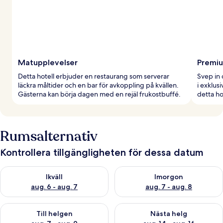
Matupplevelser
Premi
Detta hotell erbjuder en restaurang som serverar
Svep in 
läckra måltider och en bar för avkoppling på kvällen.
i exklus
Gästerna kan börja dagen med en rejäl frukostbuffé.
detta ho
Rumsalternativ
Kontrollera tillgängligheten för dessa datum
Kontrollera tillgängligheten för ikväll aug. 6 - aug. 7
Kontrollera tillgängligheten f
Ikväll
Imorgon
aug. 6 - aug. 7
aug. 7 - aug. 8
Kontrollera tillgängligheten för den här helgen aug. 7 - aug. 9
Kontrollera tillgängligheten fö
Till helgen
Nästa helg