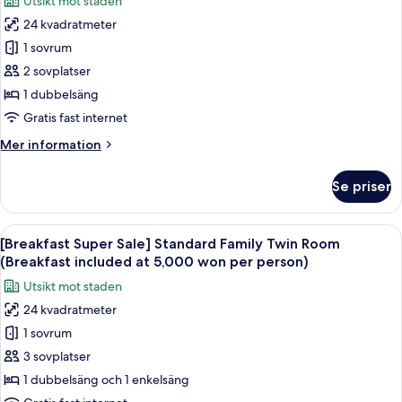
Utsikt mot staden
(Breakfast
för
included
24 kvadratmeter
[Breakfast
at
1 sovrum
Super
5,000
won
Sale]
2 sovplatser
per
Standard
1 dubbelsäng
person)
Hollywood
Gratis fast internet
Double
Mer
Mer information
Room
information
(Breakfast
om
Se priser
[Breakfast
included
Super
at
Sale]
Öppna
En modern buffé med ett varierat utb
5,000
8
Standard
[Breakfast Super Sale] Standard Family Twin Room
alla
won
Hollywood
(Breakfast included at 5,000 won per person)
Double
foton
per
Utsikt mot staden
Room
för
person)
(Breakfast
24 kvadratmeter
[Breakfast
included
1 sovrum
Super
at
5,000
Sale]
3 sovplatser
won
Standard
1 dubbelsäng och 1 enkelsäng
per
Family
person)