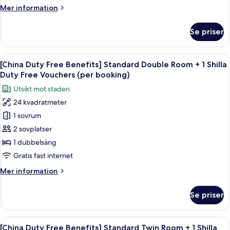
Double
booking)
Mer
Mer information
Room
information
+
om
Se priser
[English
1
Duty
Shilla
Free
Öppna
Sängtillbehör av högsta kvalitet och
Duty
8
Benefits]
[China Duty Free Benefits] Standard Double Room + 1 Shilla
alla
Free
Deluxe
Duty Free Vouchers (per booking)
Double
foton
Vouchers
Utsikt mot staden
Room
för
(per
+
24 kvadratmeter
[China
booking)
1
1 sovrum
Duty
Shilla
Duty
Free
2 sovplatser
Free
Benefits]
1 dubbelsäng
Vouchers
Standard
(per
Gratis fast internet
Double
booking)
Mer
Mer information
Room
information
+
om
Se priser
[China
1
Duty
Shilla
Free
Öppna
Sängtillbehör av högsta kvalitet och
Duty
7
Benefits]
[China Duty Free Benefits] Standard Twin Room + 1 Shilla