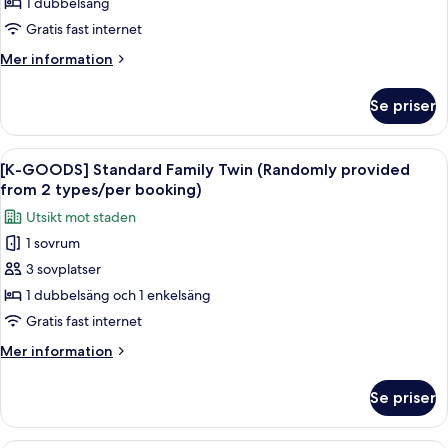
Deluxe
1 dubbelsäng
Vouchers
Double
(per
Gratis fast internet
Room
booking)
Mer
Mer information
(Randomly
information
provided
om
Se priser
[K-
from
GOODS]
2
Premier
Öppna
En nyckel med en metallring och en v
types/per
7
Deluxe
[K-GOODS] Standard Family Twin (Randomly provided
alla
booking)
Double
from 2 types/per booking)
Room
foton
Utsikt mot staden
(Randomly
för
provided
1 sovrum
[K-
from
3 sovplatser
GOODS]
2
types/per
Standard
1 dubbelsäng och 1 enkelsäng
booking)
Family
Gratis fast internet
Twin
Mer
Mer information
(Randomly
information
provided
om
Se priser
[K-
from
GOODS]
2
Standard
Sängtillbehör av högsta kvalitet och