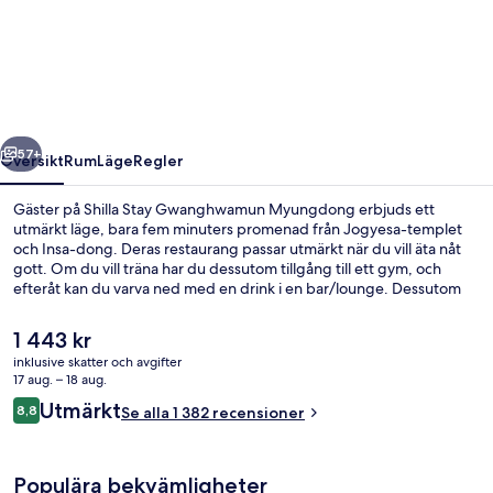
Stay
Gwanghwamun
Myungdong
regående
Nästa
57+
Översikt
Rum
Läge
Regler
Gäster på Shilla Stay Gwanghwamun Myungdong erbjuds ett
utmärkt läge, bara fem minuters promenad från Jogyesa-templet
och Insa-dong. Deras restaurang passar utmärkt när du vill äta nåt
gott. Om du vill träna har du dessutom tillgång till ett gym, och
efteråt kan du varva ned med en drink i en bar/lounge. Dessutom
ligger Gwanghwamun och Gyeongbokgung-palatset bara tio
minuters promenad härifrån. Den hjälpsamma personalen och läget
Det
1 443 kr
brukar uppskattas av våra resenärer. Boendet ligger bara en kort
nuvarande
inklusive skatter och avgifter
promenad från kollektivtrafik. Till Jonggak station tar det 5 minuter
priset
17 aug. – 18 aug.
att gå och till Gwanghwamun station är det 6 minuter.
Exteriör
är
Recensioner
Utmärkt
8,8
Se alla 1 382 recensioner
1 443 kr
8,8 av 10,
Populära bekvämligheter