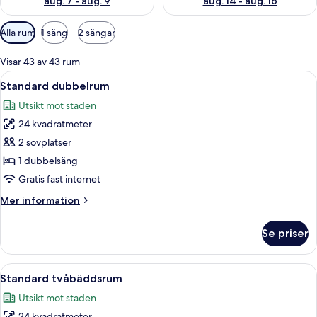
aug. 7 - aug. 9
aug. 14 - aug. 16
Tillgängliga
Alla rum
1 säng
2 sängar
filter
för
Visar 43 av 43 rum
rum
Öppna
Ett hotellrum med en stor säng, ett skri
10
Standard dubbelrum
alla
Utsikt mot staden
foton
24 kvadratmeter
för
Standard
2 sovplatser
dubbelrum
1 dubbelsäng
Gratis fast internet
Mer
Mer information
information
om
Se priser
Standard
dubbelrum
Öppna
Ett hotellrum med två sängar, ett skri
10
Standard tvåbäddsrum
alla
Utsikt mot staden
foton
24 kvadratmeter