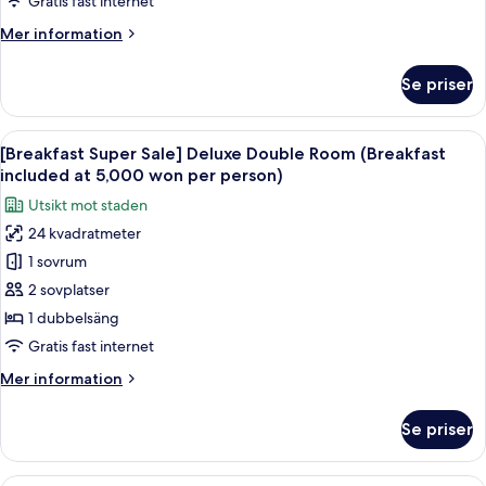
Gratis fast internet
Twin
Mer
Mer information
Room
information
(Breakfast
om
Se priser
[Breakfast
included
Super
at
Sale]
Öppna
En modern buffé med ett varierat utb
5,000
8
Standard
[Breakfast Super Sale] Deluxe Double Room (Breakfast
alla
won
Family
included at 5,000 won per person)
Twin
foton
per
Utsikt mot staden
Room
för
person)
(Breakfast
24 kvadratmeter
[Breakfast
included
1 sovrum
Super
at
5,000
Sale]
2 sovplatser
won
Deluxe
1 dubbelsäng
per
Double
person)
Gratis fast internet
Room
Mer
Mer information
(Breakfast
information
included
om
Se priser
[Breakfast
at
Super
5,000
Sale]
Ett hotellrum med en säng, ett löpban