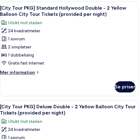
PKG]
Öppna
En dubbeldäckarbuss vid en busshållp
Tour
7
Standard
[City Tour PKG] Standard Hollywood Double - 2 Yellow
alla
Tickets
Twin
Balloon City Tour Tickets (provided per night)
-
foton
(provided
Utsikt mot staden
2
för
per
Yellow
24 kvadratmeter
[City
night)
Balloon
1 sovrum
Tour
City
Tour
PKG]
2 sovplatser
Tickets
Standard
1 dubbelsäng
(provided
Hollywood
per
Gratis fast internet
Double
night)
Mer
Mer information
-
information
2
om
Se priser
[City
Yellow
Tour
Balloon
PKG]
Öppna
En dubbeldäckarbuss vid en busshållp
City
8
Standard
[City Tour PKG] Deluxe Double - 2 Yellow Balloon City Tour
alla
Tour
Hollywood
Tickets (provided per night)
Double
foton
Tickets
Utsikt mot staden
-
för
(provided
2
24 kvadratmeter
[City
per
Yellow
1 sovrum
Tour
Balloon