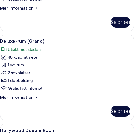
/
Mer
Mer information
minibar/
information
high
om
Se priser
Deluxe
floor)
dubbelrum
(Premier
Öppna
Ett modernt hotellrum med en säng, en 
10
/
Deluxe-rum (Grand)
alla
minibar/
Utsikt mot staden
high
foton
floor)
48 kvadratmeter
för
Deluxe-
1 sovrum
rum
2 sovplatser
(Grand)
1 dubbelsäng
Gratis fast internet
Mer
Mer information
information
om
Se priser
Deluxe-
rum
(Grand)
Öppna
Ett hotellrum med en stor säng, ett sk
9
Hollywood Double Room
alla