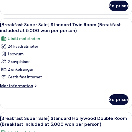
included
om
Se priser
[Breakfast
at
Super
5,000
Sale]
Öppna
En modern buffé med ett varierat utb
won
8
Standard
[Breakfast Super Sale] Standard Twin Room (Breakfast
alla
per
Double
included at 5,000 won per person)
Room
foton
person)
Utsikt mot staden
(Breakfast
för
included
24 kvadratmeter
[Breakfast
at
1 sovrum
Super
5,000
won
Sale]
2 sovplatser
per
Standard
2 enkelsängar
person)
Twin
Gratis fast internet
Room
Mer
Mer information
(Breakfast
information
included
om
Se priser
[Breakfast
at
Super
5,000
Sale]
Öppna
En modern buffé med ett varierat utb
won
7
Standard
[Breakfast Super Sale] Standard Hollywood Double Room
alla
per
Twin
(Breakfast included at 5,000 won per person)
Room
foton
person)