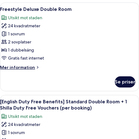
PKG]
Öppna
Ett hotellrum med en stor säng, ett sk
City
8
Standard
Freestyle Deluxe Double Room
alla
Tour
Family
Utsikt mot staden
Twin
foton
Tickets
-
24 kvadratmeter
för
(provided
3
Freestyle
1 sovrum
per
Yellow
Deluxe
Balloon
night)
2 sovplatser
City
Double
1 dubbelsäng
Tour
Room
Gratis fast internet
Tickets
(provided
Mer
Mer information
per
information
night)
om
Se priser
Freestyle
Deluxe
Double
Öppna
Sängtillbehör av högsta kvalitet och
8
Room
[English Duty Free Benefits] Standard Double Room + 1
alla
Shilla Duty Free Vouchers (per booking)
foton
Utsikt mot staden
för
24 kvadratmeter
[English
1 sovrum
Duty