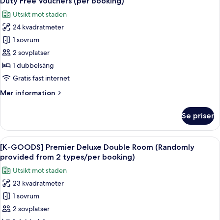
Duty Free Vouchers (per booking)
Family
foton
Free
Utsikt mot staden
Twin
för
Vouchers
Room
24 kvadratmeter
[Japan
(per
+
1 sovrum
Duty
1
booking)
Shilla
Free
2 sovplatser
Duty
Benefits]
1 dubbelsäng
Free
Deluxe
Vouchers
Gratis fast internet
Double
(per
Mer
Mer information
booking)
Room
information
+
om
Se priser
[Japan
1
Duty
Shilla
Free
Öppna
En vit tofs som hänger i en nyckelring.
Duty
8
Benefits]
[K-GOODS] Premier Deluxe Double Room (Randomly
alla
Free
Deluxe
provided from 2 types/per booking)
Double
foton
Vouchers
Utsikt mot staden
Room
för
(per
+
23 kvadratmeter
[K-
booking)
1
1 sovrum
GOODS]
Shilla
Duty
Premier
2 sovplatser
Free