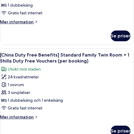
Free
Benefits]
1 dubbelsäng
Vouchers
Standard
(per
Gratis fast internet
Hollywood
booking)
Mer
Mer information
Double
information
+
om
Se priser
[China
1
Duty
Shilla
Free
Öppna
Sängtillbehör av högsta kvalitet och
Duty
7
Benefits]
[China Duty Free Benefits] Standard Family Twin Room + 1
alla
Free
Standard
Shilla Duty Free Vouchers (per booking)
Hollywood
foton
Vouchers
Utsikt mot staden
Double
för
(per
+
24 kvadratmeter
[China
booking)
1
1 sovrum
Duty
Shilla
Duty
Free
3 sovplatser
Free
Benefits]
1 dubbelsäng och 1 enkelsäng
Vouchers
Standard
(per
Gratis fast internet
Family
booking)
Mer
Mer information
Twin
information
Room
om
Se priser
[China