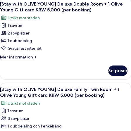
Öppna
types/per
7
Family
[Stay with OLIVE YOUNG] Deluxe Double Room + 1 Olive
alla
Twin
booking)
Young Gift card KRW 5,000 (per booking)
(Randomly
foton
Utsikt mot staden
provided
för
from
1 sovrum
[Stay
2
2 sovplatser
with
types/per
booking)
OLIVE
1 dubbelsäng
YOUNG]
Gratis fast internet
Deluxe
Mer
Mer information
Double
information
Room
om
Se priser
[Stay
+
with
1
OLIVE
Öppna
Sängtillbehör av högsta kvalitet och
Olive
7
YOUNG]
[Stay with OLIVE YOUNG] Deluxe Family Twin Room + 1
alla
Deluxe
Young
Olive Young Gift card KRW 5,000 (per booking)
Double
foton
Gift
Utsikt mot staden
Room
för
card
+
1 sovrum
[Stay
KRW
1
3 sovplatser
with
Olive
5,000
Young
OLIVE
1 dubbelsäng och 1 enkelsäng
(per
Gift