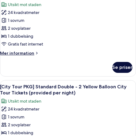
Utsikt mot staden
foton
24 kvadratmeter
för
Hollywood
1 sovrum
Double
2 sovplatser
Room
1 dubbelsäng
Gratis fast internet
Mer
Mer information
information
om
Se priser
Hollywood
Double
Room
Öppna
En dubbeldäckarbuss vid en busshållp
8
[City Tour PKG] Standard Double - 2 Yellow Balloon City
alla
Tour Tickets (provided per night)
foton
Utsikt mot staden
för
24 kvadratmeter
[City
1 sovrum
Tour
PKG]
2 sovplatser
Standard
1 dubbelsäng