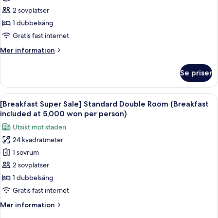
night)
City
PKG]
2 sovplatser
Tour
Deluxe
1 dubbelsäng
Tickets
Double
(provided
Gratis fast internet
-
per
Mer
Mer information
night)
2
information
Yellow
om
Se priser
[City
Balloon
Tour
City
PKG]
Öppna
En modern buffé med ett varierat utb
Tour
8
Deluxe
[Breakfast Super Sale] Standard Double Room (Breakfast
alla
Tickets
Double
included at 5,000 won per person)
-
foton
(provided
Utsikt mot staden
2
för
per
Yellow
24 kvadratmeter
[Breakfast
night)
Balloon
1 sovrum
Super
City
Tour
Sale]
2 sovplatser
Tickets
Standard
1 dubbelsäng
(provided
Double
per
Gratis fast internet
Room
night)
Mer
Mer information
(Breakfast
information