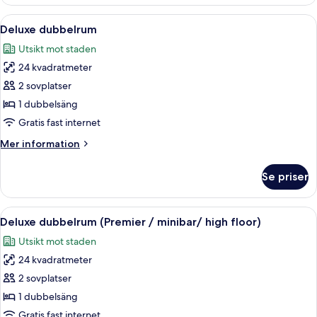
för
familj
Öppna
Ett hotellrum med en stor säng, ett skri
10
(Standard)
Deluxe dubbelrum
alla
Utsikt mot staden
foton
24 kvadratmeter
för
Deluxe
2 sovplatser
dubbelrum
1 dubbelsäng
Gratis fast internet
Mer
Mer information
information
om
Se priser
Deluxe
dubbelrum
Öppna
Ett bricka med snacks, burkar och en l
11
Deluxe dubbelrum (Premier / minibar/ high floor)
alla
Utsikt mot staden
foton
24 kvadratmeter
för
Deluxe
2 sovplatser
dubbelrum
1 dubbelsäng
(Premier
Gratis fast internet