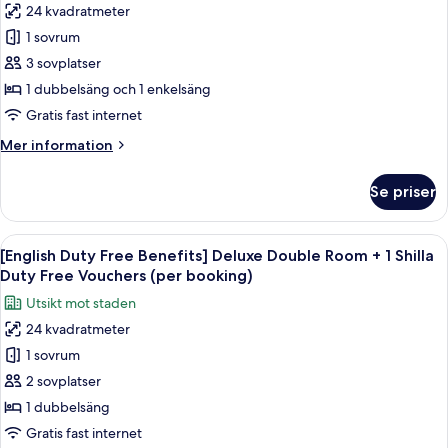
+
24 kvadratmeter
[English
1Shilla
1 sovrum
Duty
Duty
Free
Free
3 sovplatser
Vouchers
Benefits]
1 dubbelsäng och 1 enkelsäng
(per
Standard
booking)
Gratis fast internet
Family
Mer
Mer information
Twin
information
Room
om
Se priser
[English
+
Duty
1Shilla
Free
Öppna
Sängtillbehör av högsta kvalitet och
Duty
7
Benefits]
[English Duty Free Benefits] Deluxe Double Room + 1 Shilla
alla
Free
Standard
Duty Free Vouchers (per booking)
Family
foton
Vouchers
Utsikt mot staden
Twin
för
(per
Room
24 kvadratmeter
[English
booking)
+
1 sovrum
Duty
1Shilla
Duty
Free
2 sovplatser
Free
Benefits]
1 dubbelsäng
Vouchers
Deluxe
(per
Gratis fast internet