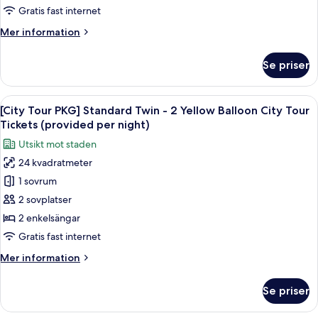
Double
Gratis fast internet
-
Mer
Mer information
2
information
Yellow
om
Se priser
[City
Balloon
Tour
City
PKG]
Öppna
En dubbeldäckarbuss vid en busshållp
Tour
8
Standard
[City Tour PKG] Standard Twin - 2 Yellow Balloon City Tour
alla
Tickets
Double
Tickets (provided per night)
-
foton
(provided
Utsikt mot staden
2
för
per
Yellow
24 kvadratmeter
[City
night)
Balloon
1 sovrum
Tour
City
Tour
PKG]
2 sovplatser
Tickets
Standard
2 enkelsängar
(provided
Twin
per
Gratis fast internet
-
night)
Mer
Mer information
2
information
Yellow
om
Se priser
[City
Balloon
Tour
City