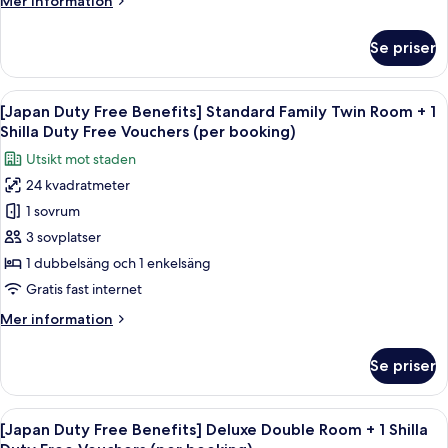
Mer information
Double
information
+
om
Se priser
[Japan
1
Duty
Shilla
Free
Öppna
Sängtillbehör av högsta kvalitet och
Duty
7
Benefits]
[Japan Duty Free Benefits] Standard Family Twin Room + 1
alla
Free
Standard
Shilla Duty Free Vouchers (per booking)
Hollywood
foton
Vouchers
Utsikt mot staden
Double
för
(per
+
24 kvadratmeter
[Japan
booking)
1
1 sovrum
Duty
Shilla
Duty
Free
3 sovplatser
Free
Benefits]
1 dubbelsäng och 1 enkelsäng
Vouchers
Standard
(per
Gratis fast internet
Family
booking)
Mer
Mer information
Twin
information
Room
om
Se priser
[Japan
+
Duty
1
Free
Öppna
Sängtillbehör av högsta kvalitet och
Shilla
7
Benefits]
[Japan Duty Free Benefits] Deluxe Double Room + 1 Shilla
alla
Duty
Standard