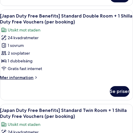
+
Duty
1
Free
Öppna
Sängtillbehör av högsta kvalitet och
Shilla
8
Benefits]
[Japan Duty Free Benefits] Standard Double Room + 1 Shilla
alla
Duty
Standard
Duty Free Vouchers (per booking)
Family
foton
Free
Utsikt mot staden
Twin
för
Vouchers
Room
24 kvadratmeter
[Japan
(per
+
1 sovrum
Duty
1
booking)
Shilla
Free
2 sovplatser
Duty
Benefits]
1 dubbelsäng
Free
Standard
Vouchers
Gratis fast internet
Double
(per
Mer
Mer information
booking)
Room
information
+
om
Se priser
[Japan
1
Duty
Shilla
Free
Öppna
Sängtillbehör av högsta kvalitet och
Duty
7
Benefits]
[Japan Duty Free Benefits] Standard Twin Room + 1 Shilla
alla
Free
Standard
Duty Free Vouchers (per booking)
Double
foton
Vouchers
Utsikt mot staden
Room
för
(per
+
24 kvadratmeter