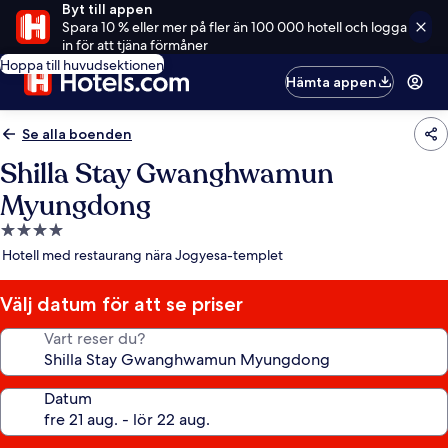
Byt till appen
Spara 10 % eller mer på fler än 100 000 hotell och logga
in för att tjäna förmåner
Hoppa till huvudsektionen
Hämta appen
Se alla boenden
Shilla Stay Gwanghwamun
Myungdong
4.0-
stjärnigt
Hotell med restaurang nära Jogyesa-templet
boende
Välj datum för att se priser
Vart reser du?
Datum