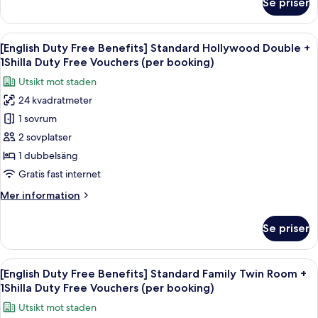
Se priser
[English
1Shilla
Duty
Duty
Free
Öppna
Sängtillbehör av högsta kvalitet och
Free
6
Benefits]
[English Duty Free Benefits] Standard Hollywood Double +
alla
Vouchers
Standard
1Shilla Duty Free Vouchers (per booking)
Twin
foton
(per
Utsikt mot staden
Room
för
booking)
+
24 kvadratmeter
[English
1Shilla
1 sovrum
Duty
Duty
Free
Free
2 sovplatser
Vouchers
Benefits]
1 dubbelsäng
(per
Standard
booking)
Gratis fast internet
Hollywood
Mer
Mer information
Double
information
+
om
Se priser
[English
1Shilla
Duty
Duty
Free
Öppna
Sängtillbehör av högsta kvalitet och
Free
7
Benefits]
[English Duty Free Benefits] Standard Family Twin Room +
alla
Vouchers
Standard
1Shilla Duty Free Vouchers (per booking)
Hollywood
foton
(per
Utsikt mot staden
Double
för
booking)