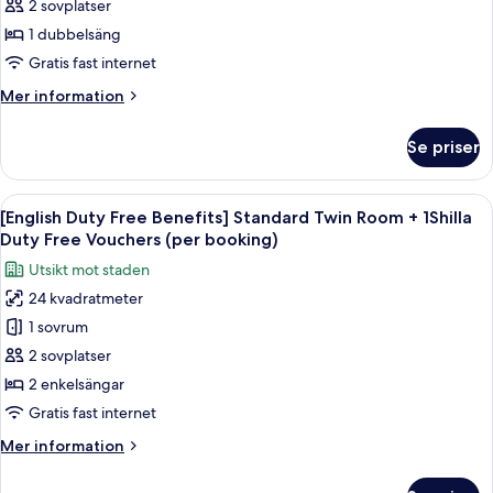
Free
2 sovplatser
Benefits]
1 dubbelsäng
Standard
Gratis fast internet
Double
Mer
Mer information
Room
information
+
om
Se priser
[English
1
Duty
Shilla
Free
Öppna
Sängtillbehör av högsta kvalitet och
Duty
7
Benefits]
[English Duty Free Benefits] Standard Twin Room + 1Shilla
alla
Free
Standard
Duty Free Vouchers (per booking)
Double
foton
Vouchers
Utsikt mot staden
Room
för
(per
+
24 kvadratmeter
[English
booking)
1
1 sovrum
Duty
Shilla
Duty
Free
2 sovplatser
Free
Benefits]
2 enkelsängar
Vouchers
Standard
(per
Gratis fast internet
Twin
booking)
Mer
Mer information
Room
information
+
om