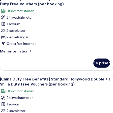
alla
Free
Standard
Duty Free Vouchers (per booking)
Double
foton
Vouchers
Utsikt mot staden
Room
för
(per
+
24 kvadratmeter
[China
booking)
1
1 sovrum
Duty
Shilla
Duty
Free
2 sovplatser
Free
Benefits]
2 enkelsängar
Vouchers
Standard
(per
Gratis fast internet
Twin
booking)
Mer
Mer information
Room
information
+
om
Se priser
[China
1
Duty
Shilla
Free
Öppna
Sängtillbehör av högsta kvalitet och
Duty
6
Benefits]
[China Duty Free Benefits] Standard Hollywood Double + 1
alla
Free
Standard
Shilla Duty Free Vouchers (per booking)
Twin
foton
Vouchers
Utsikt mot staden
Room
för
(per
+
24 kvadratmeter
[China
booking)
1
1 sovrum
Duty
Shilla
Duty
Free
2 sovplatser