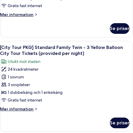
(Deluxe)
Gratis fast internet
Mer
Mer information
information
om
Se priser
Tvåbäddsrum
för
familj
Öppna
En dubbeldäckarbuss vid en busshållp
9
(Deluxe)
[City Tour PKG] Standard Family Twin - 3 Yellow Balloon
alla
City Tour Tickets (provided per night)
foton
Utsikt mot staden
för
24 kvadratmeter
[City
1 sovrum
Tour
PKG]
3 sovplatser
Standard
1 dubbelsäng och 1 enkelsäng
Family
Gratis fast internet
Twin
Mer
Mer information
-
information
3
om
Se priser
[City
Yellow
Tour
Balloon