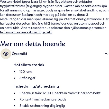
Weston Hotel ligger bara 1,1 km från flygplatsen och erbjuder
flygplatstransfer (tillgänglig dygnet runt). Gäster kan besöka deras spa
för att unna sig djupmassage, bodywraps eller ansiktsbehandlingar, och
kan dessutom äta lunch och middag på Lelai, en av deras 3
restauranger, där man specialiserar sig på internationell gastronomi. Här
har gäster dessutom tillgång till 2 barer/lounger, en utomhuspool och
en nattklubb. Andra resenärer uppskattar den hjälpsamma personalen.
Information om avbokningsrätt
Mer om detta boende
Översikt
Hotellets storlek
120 rum
3 våningar
Incheckning/utcheckning
Checka in från: 12.00. Checka in fram till: när som helst.
Kontaktfri incheckning erbjuds
Snabb utcheckning tillgänglig