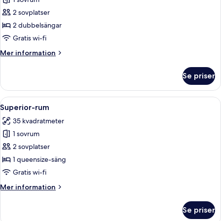
för
Executive
2 sovplatser
tvåbäddsrum
2 dubbelsängar
Gratis wi-fi
Mer
Mer information
information
om
Se priser
Executive
tvåbäddsrum
Öppna
Ett hotellrum med en stor säng, två sä
4
Superior-rum
alla
35 kvadratmeter
foton
1 sovrum
för
Superior-
2 sovplatser
rum
1 queensize-säng
Gratis wi-fi
Mer
Mer information
information
om
Se priser
Superior-