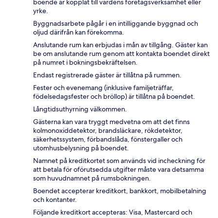
boende är kopplat till värdens företagsverksamhet eller
yrke.
Byggnadsarbete pågår i en intilliggande byggnad och
oljud därifrån kan förekomma.
Anslutande rum kan erbjudas i mån av tillgång. Gäster kan
be om anslutande rum genom att kontakta boendet direkt
på numret i bokningsbekräftelsen.
Endast registrerade gäster är tillåtna på rummen.
Fester och evenemang (inklusive familjeträffar,
födelsedagsfester och bröllop) är tillåtna på boendet.
Långtidsuthyrning välkommen.
Gästerna kan vara tryggt medvetna om att det finns
kolmonoxiddetektor, brandsläckare, rökdetektor,
säkerhetssystem, förbandslåda, fönstergaller och
utomhusbelysning på boendet.
Namnet på kreditkortet som används vid incheckning för
att betala för oförutsedda utgifter måste vara detsamma
som huvudnamnet på rumsbokningen.
Boendet accepterar kreditkort, bankkort, mobilbetalning
och kontanter.
Följande kreditkort accepteras: Visa, Mastercard och