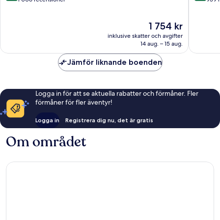
10,
10,
Enastående,
Underba
Priset
1 754 kr
1 006 recensioner
959 rec
är
inklusive skatter och avgifter
1 754 kr
14 aug. – 15 aug.
Jämför liknande boenden
Logga in för att se aktuella rabatter och förmåner. Fler
förmåner för fler äventyr!
Logga in
Registrera dig nu, det är gratis
Om området