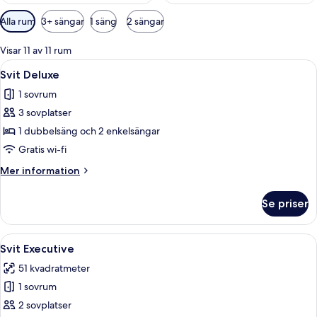
Tillgängliga
Alla rum
3+ sängar
1 säng
2 sängar
filter
för
Visar 11 av 11 rum
rum
Öppna
Ett hotellrum med ett rött, mönstrat go
5
Svit Deluxe
alla
1 sovrum
foton
3 sovplatser
för
Svit
1 dubbelsäng och 2 enkelsängar
Deluxe
Gratis wi-fi
Mer
Mer information
information
om
Se priser
Svit
Deluxe
Öppna
Ett hotellrum med en säng med himmels
5
Svit Executive
alla
51 kvadratmeter
foton
1 sovrum
för
Svit
2 sovplatser