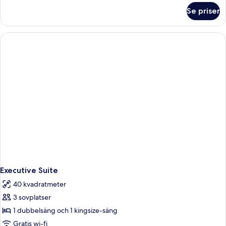
om
Se priser
Superior
Queen
Room
Executive Suite
40 kvadratmeter
3 sovplatser
1 dubbelsäng och 1 kingsize-säng
Gratis wi-fi