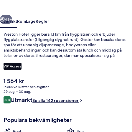
regående
Nästa
49+
Översikt
Rum
Läge
Regler
Weston Hotel ligger bara 1,1 km från flygplatsen och erbjuder
flygplatstransfer (tillgänglig dygnet runt). Gäster kan besöka deras
spa för att unna sig djupmassage, bodywraps eller
ansiktsbehandlingar, och kan dessutom äta lunch och middag på
Lelai, en av deras 3 restauranger, där man specialiserar sig på
internationell gastronomi. Här har gäster dessutom tillgång till 2
barer/lounger, en utomhuspool och en nattklubb. Andra resenärer
VIP Access
uppskattar den hjälpsamma personalen.
Det
1 564 kr
Entréinterör
nuvarande
inklusive skatter och avgifter
priset
29 aug. – 30 aug.
är
Recensioner
Utmärkt
8,8
Se alla 142 recensioner
1 564 kr
8,8 av 10,
Populära bekvämligheter
Pool
Spa