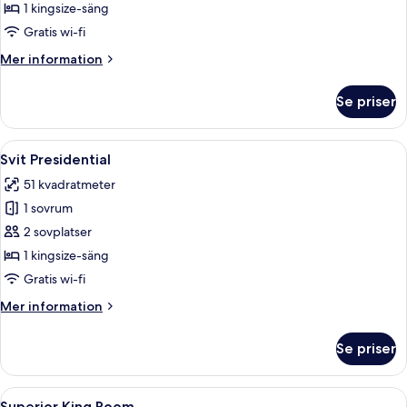
Executive
1 kingsize-säng
Gratis wi-fi
Mer
Mer information
information
om
Se priser
Svit
Executive
Öppna
En säng med himmelstänger och trädetal
5
Svit Presidential
alla
51 kvadratmeter
foton
1 sovrum
för
Svit
2 sovplatser
Presidential
1 kingsize-säng
Gratis wi-fi
Mer
Mer information
information
om
Se priser
Svit
Presidential
Öppna
Ett hotellrum med en säng, två sängla
7
Superior King Room