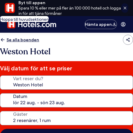
Byt till appen
Spara 10 % eller mer på fler än 100 000 hotell och logga
in för att tjäna förmåner
Hoppa till huvudsektionen
Hämta appen
Se alla boenden
Weston Hotel
Välj datum för att se priser
Vart reser du?
Datum
Gäster