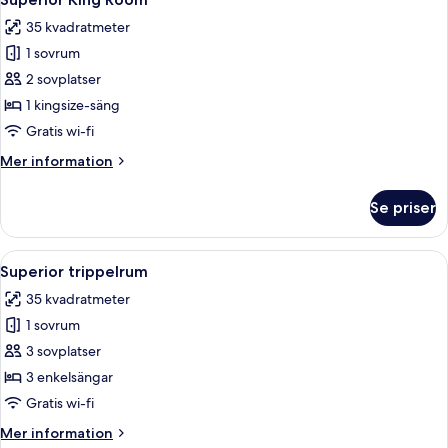
alla
35 kvadratmeter
foton
1 sovrum
för
Superior
2 sovplatser
King
1 kingsize-säng
Room
Gratis wi-fi
Mer
Mer information
information
om
Se priser
Superior
King
Room
Öppna
Ett hotellrum med en stor säng, två s
4
Superior trippelrum
alla
35 kvadratmeter
foton
1 sovrum
för
Superior
3 sovplatser
trippelrum
3 enkelsängar
Gratis wi-fi
Mer
Mer information