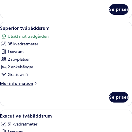
information
om
Se priser
Superior
trippelrum
Öppna
Ett hotellrum med två sängar, en säng
5
Superior tvåbäddsrum
alla
Utsikt mot trädgården
foton
35 kvadratmeter
för
Superior
1 sovrum
tvåbäddsrum
2 sovplatser
2 enkelsängar
Gratis wi-fi
Mer
Mer information
information
om
Se priser
Superior
tvåbäddsrum
Öppna
Ett hotellrum med två sängar i trä, en j
4
Executive tvåbäddsrum
alla
51 kvadratmeter
foton
1 sovrum