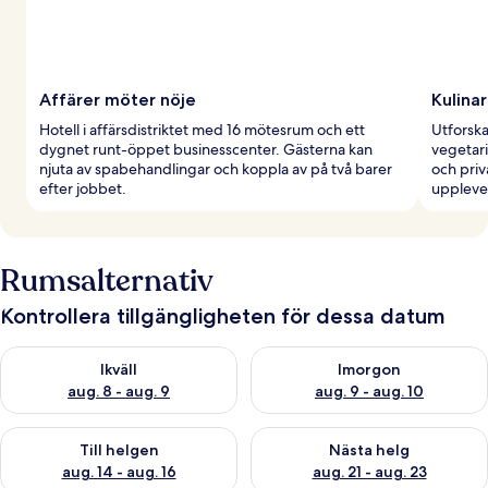
Affärer möter nöje
Kulinar
Hotell i affärsdistriktet med 16 mötesrum och ett
Utforska
dygnet runt-öppet businesscenter. Gästerna kan
vegetari
njuta av spabehandlingar och koppla av på två barer
och priv
efter jobbet.
uppleve
Rumsalternativ
Kontrollera tillgängligheten för dessa datum
Kontrollera tillgängligheten för ikväll aug. 8 - aug. 9
Kontrollera tillgängligheten f
Ikväll
Imorgon
aug. 8 - aug. 9
aug. 9 - aug. 10
Kontrollera tillgängligheten för den här helgen aug. 14 - aug. 
Kontrollera tillgängligheten fö
Till helgen
Nästa helg
aug. 14 - aug. 16
aug. 21 - aug. 23