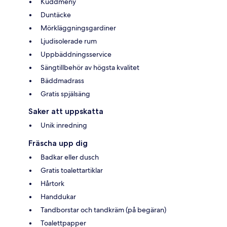
Kuddmeny
Duntäcke
Mörkläggningsgardiner
Ljudisolerade rum
Uppbäddningsservice
Sängtillbehör av högsta kvalitet
Bäddmadrass
Gratis spjälsäng
Saker att uppskatta
Unik inredning
Fräscha upp dig
Badkar eller dusch
Gratis toalettartiklar
Hårtork
Handdukar
Tandborstar och tandkräm (på begäran)
Toalettpapper