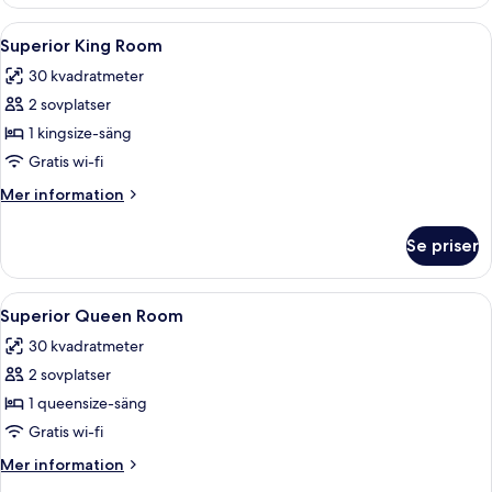
rum
Öppna
Ett hotellrum med en säng, ett skrivbo
6
Superior King Room
alla
30 kvadratmeter
foton
2 sovplatser
för
Superior
1 kingsize-säng
King
Gratis wi-fi
Room
Mer
Mer information
information
om
Se priser
Superior
King
Room
Öppna
Ett hotellrum med en stor säng, två sän
6
Superior Queen Room
alla
30 kvadratmeter
foton
2 sovplatser
för
Superior
1 queensize-säng
Queen
Gratis wi-fi
Room
Mer
Mer information
information