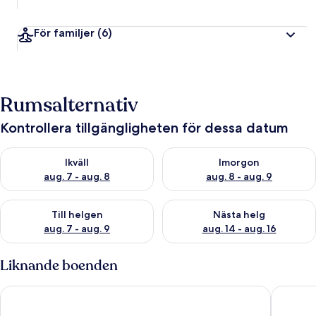
För familjer
(6)
Rumsalternativ
Kontrollera tillgängligheten för dessa datum
Kontrollera tillgängligheten för ikväll aug. 7 - aug. 8
Kontrollera tillgängligheten f
Ikväll
Imorgon
aug. 7 - aug. 8
aug. 8 - aug. 9
Kontrollera tillgängligheten för den här helgen aug. 7 - aug. 9
Kontrollera tillgängligheten fö
Till helgen
Nästa helg
aug. 7 - aug. 9
aug. 14 - aug. 16
Liknande boenden
Hotel Kalos
Astoria 