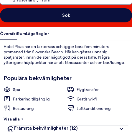
Sök
Översikt
Rum
Läge
Regler
Hotel Plaza har en takterrass och ligger bara fem minuters
promenad från Slovenska Beach. Här kan gäster unna sig
spatjänster, innan de äter något gott på deras kafé. Några
ytterligare höjdpunkter här är ett fitnesscenter och en bar/lounge.
Populära bekvämligheter
Spa
Flygtransfer
Parkering tillgänglig
Gratis wi-fi
Restaurang
Luftkonditionering
Visa alla
Främsta bekvämligheter
(12)