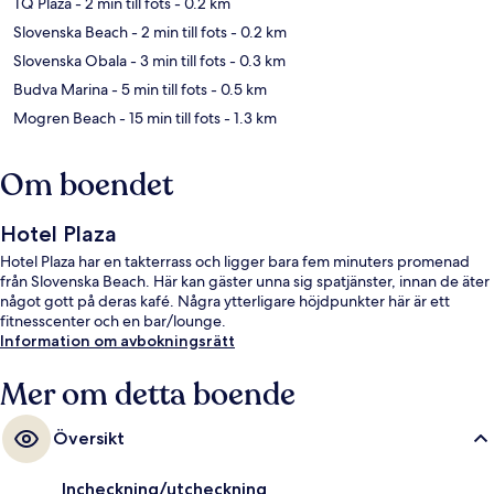
TQ Plaza
- 2 min till fots
- 0.2 km
Slovenska Beach
- 2 min till fots
- 0.2 km
Slovenska Obala
- 3 min till fots
- 0.3 km
Budva Marina
- 5 min till fots
- 0.5 km
Mogren Beach
- 15 min till fots
- 1.3 km
Om boendet
Hotel Plaza
Hotel Plaza har en takterrass och ligger bara fem minuters promenad
från Slovenska Beach. Här kan gäster unna sig spatjänster, innan de äter
något gott på deras kafé. Några ytterligare höjdpunkter här är ett
fitnesscenter och en bar/lounge.
Information om avbokningsrätt
Mer om detta boende
Översikt
Incheckning/utcheckning