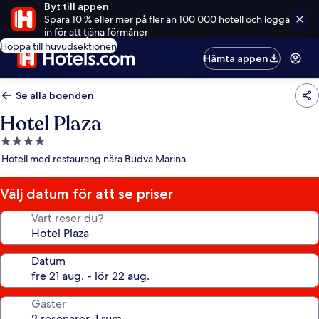
Byt till appen
Spara 10 % eller mer på fler än 100 000 hotell och logga
in för att tjäna förmåner
Hoppa till huvudsektionen
Hämta appen
Se alla boenden
Hotel Plaza
4.0-
stjärnigt
Hotell med restaurang nära Budva Marina
boende
Välj datum för att se priser
Vart reser du?
Datum
Gäster