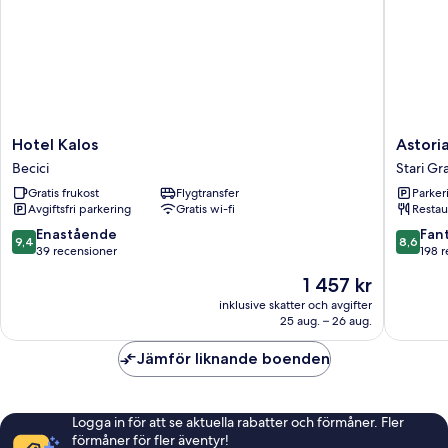
Hotel
Astoria
Hotel Kalos
Astori
Kalos
Hotel
Becici
Stari G
Becici
Budva
Gratis frukost
Flygtransfer
Parkeri
-
Avgiftsfri parkering
Gratis wi-fi
Restau
Monten
Stari
9.4
8.6
Enastående
Fant
9,4
8,6
Grad
av
av
39 recensioner
198 
Budva
10,
10,
Priset
1 457 kr
Enastående,
Fantastis
är
39 recensioner
198 rece
inklusive skatter och avgifter
1 457 kr
25 aug. – 26 aug.
Jämför liknande boenden
Logga in för att se aktuella rabatter och förmåner. Fler
förmåner för fler äventyr!