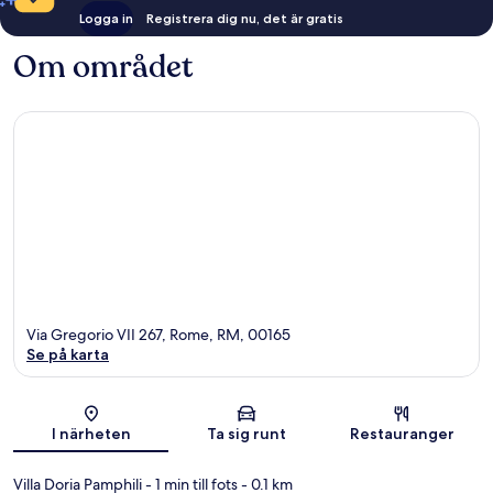
Logga in
Registrera dig nu, det är gratis
Om området
Via Gregorio VII 267, Rome, RM, 00165
Se på karta
Karta
I närheten
Ta sig runt
Restauranger
Villa Doria Pamphili
- 1 min till fots
- 0.1 km