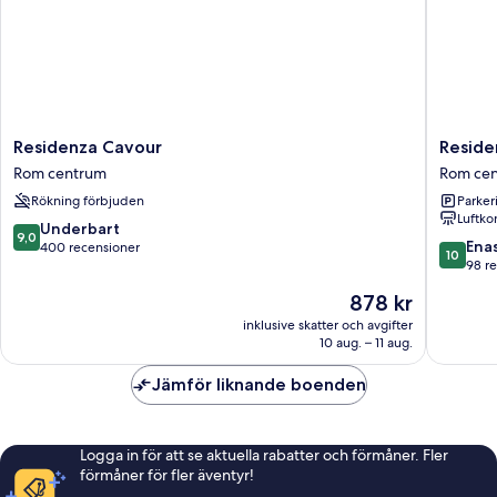
Residenza
Residen
Residenza Cavour
Reside
Cavour
Alexand
Rom centrum
Rom ce
Rom
Rom
Rökning förbjuden
Parkeri
centrum
centrum
Luftko
9.0
Underbart
9,0
10.0
Ena
av
400 recensioner
10
av
98 r
10,
10,
Underbart,
Priset
878 kr
Enaståe
400 recensioner
är
98 rece
inklusive skatter och avgifter
878 kr
10 aug. – 11 aug.
Jämför liknande boenden
Logga in för att se aktuella rabatter och förmåner. Fler
förmåner för fler äventyr!