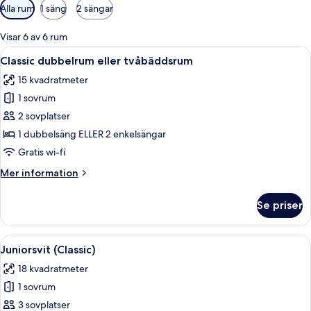
Tillgängliga
Alla rum
1 säng
2 sängar
filter
för
Visar 6 av 6 rum
rum
Öppna
Ett sovrum med en sänggavel i trä, e
21
Classic dubbelrum eller tvåbäddsrum
alla
15 kvadratmeter
foton
1 sovrum
för
Classic
2 sovplatser
dubbelrum
1 dubbelsäng ELLER 2 enkelsängar
eller
Gratis wi-fi
tvåbäddsrum
Mer
Mer information
information
om
Se priser
Classic
dubbelrum
eller
Öppna
Ett sovrum med en sänggavel i trä, e
17
tvåbäddsrum
Juniorsvit (Classic)
alla
18 kvadratmeter
foton
1 sovrum
för
Juniorsvit
3 sovplatser