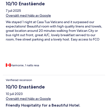
10/10 Enastående
7 juli 2025
Översätt med hjälp av Google
We stayed 1 night at Casa Tua Vaticano and it surpassed our
expectations! Beautiful room with high quality linens and towels,
great location around 20 minutes walking from Vatican City or
bus right out front, great A/C, lovely breakfast served to our
room, free street parking and a lovely host. Easy access to FCO
(30-45 mins highway driving). Check-in was a breeze and we’ll
definitely be back again when we return to Rome!
Harmonie, 1 natts resa
Verifierad recension
10/10 Enastående
10 juli 2023
Översätt med hjälp av Google
Friendly Hospitality for a Beautiful Hotel.