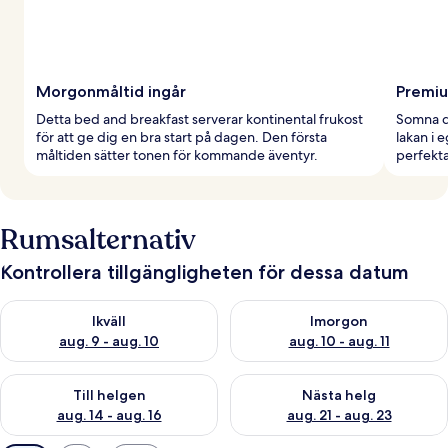
Morgonmåltid ingår
Premi
Detta bed and breakfast serverar kontinental frukost
Somna d
för att ge dig en bra start på dagen. Den första
lakan i 
måltiden sätter tonen för kommande äventyr.
perfekt
Rumsalternativ
Kontrollera tillgängligheten för dessa datum
Kontrollera tillgängligheten för ikväll aug. 9 - aug. 10
Kontrollera tillgängligheten fö
Ikväll
Imorgon
aug. 9 - aug. 10
aug. 10 - aug. 11
Kontrollera tillgängligheten för den här helgen aug. 14 - aug. 
Kontrollera tillgängligheten fö
Till helgen
Nästa helg
aug. 14 - aug. 16
aug. 21 - aug. 23