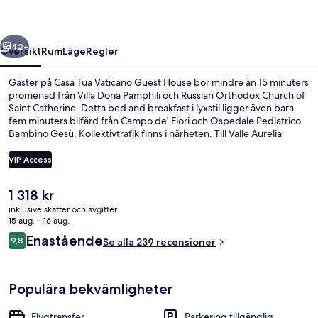
House
regående
Nästa
42+
Översikt
Rum
Läge
Regler
Gäster på Casa Tua Vaticano Guest House bor mindre än 15 minuters
promenad från Villa Doria Pamphili och Russian Orthodox Church of
Saint Catherine. Detta bed and breakfast i lyxstil ligger även bara
fem minuters bilfärd från Campo de' Fiori och Ospedale Pediatrico
Bambino Gesù. Kollektivtrafik finns i närheten. Till Valle Aurelia
station är det inte mer än 13 minuters promenad.
VIP Access
Det
1 318 kr
Juniorsvit (Classic) | Egyptiska bomul
nuvarande
inklusive skatter och avgifter
priset
15 aug. – 16 aug.
är
Recensioner
Enastående
9,8
Se alla 239 recensioner
1 318 kr
9,8 av 10,
Populära bekvämligheter
Flygtransfer
Parkering tillgänglig