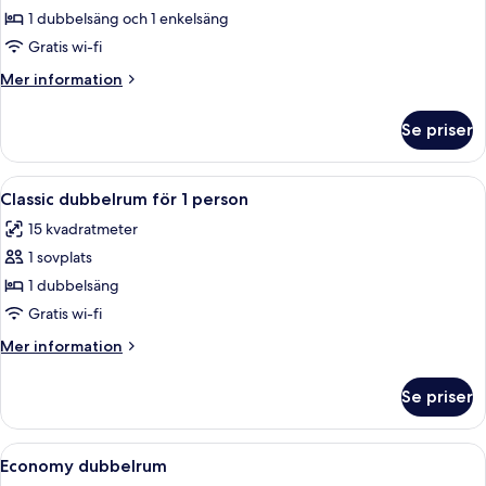
(Classic)
1 dubbelsäng och 1 enkelsäng
Gratis wi-fi
Mer
Mer information
information
om
Se priser
Juniorsvit
(Classic)
Öppna
Ett sovrum med en sänggavel i trä, e
19
Classic dubbelrum för 1 person
alla
15 kvadratmeter
foton
1 sovplats
för
Classic
1 dubbelsäng
dubbelrum
Gratis wi-fi
för
Mer
Mer information
1
information
person
om
Se priser
Classic
dubbelrum
för
Öppna
Economy dubbelrum | Egyptiska bomull
7
1
Economy dubbelrum
alla
person