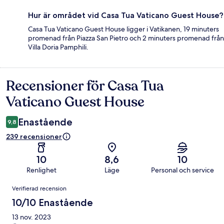
Hur är området vid Casa Tua Vaticano Guest House?
Casa Tua Vaticano Guest House ligger i Vatikanen, 19 minuters
promenad från Piazza San Pietro och 2 minuters promenad från
Villa Doria Pamphili.
Recensioner för Casa Tua
Recensioner
Vaticano Guest House
Enastående
9,8
239 recensioner
10
8,6
10
Renlighet
Läge
Personal och service
Recensioner
Verifierad recension
10/10 Enastående
13 nov. 2023