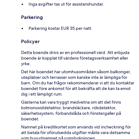
Inga avgifter tas ut för assistanshundar.
Parkering
Parkering kostar EUR 35 per natt.
Policyer
Detta boende drivs av en professionell värd. Att erbjuda
boende är kopplat till värdens företagsverksamhet eller
yrke.
Det här boendet har utomhusområden såsom balkonger,
uteplatser och terrasser som kanske inte är lämpliga för
barn. Om du har frågor rekommenderar vi att du kontaktar
boendet före ankomst för att bekräfta att de kan ta emot
dig i ett lämpligt rum.
Gästerna kan vara tryggt medvetna om att det finns
kolmonoxiddetektor, brandsläckare, rökdetektor,
säkerhetssystem, förbandslåda och fönstergaller på
boendet.
Namnet på kreditkortet som används vid incheckning för
att betala för oförutsedda utgifter måste vara detsamma
som huvudnamnet på rumsbokningen.