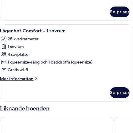
information
om
Se priser
Deluxe
dubbelrum
-
Öppna
Ett sovrum med en säng, en tv, ett sk
8
balkong
Lägenhet Comfort - 1 sovrum
alla
25 kvadratmeter
foton
1 sovrum
för
Lägenhet
4 sovplatser
Comfort
1 queensize-säng och 1 bäddsoffa (queensize)
-
Gratis wi-fi
1
Mer
Mer information
sovrum
information
om
Se priser
Lägenhet
Comfort
-
Liknande boenden
1
sovrum
Residenza Cavour
Residenz