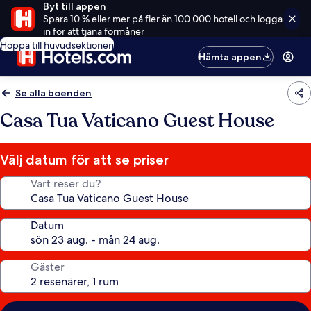
Byt till appen
Spara 10 % eller mer på fler än 100 000 hotell och logga
in för att tjäna förmåner
Hoppa till huvudsektionen
Hämta appen
Se alla boenden
Casa Tua Vaticano Guest House
Välj datum för att se priser
Vart reser du?
Datum
Gäster