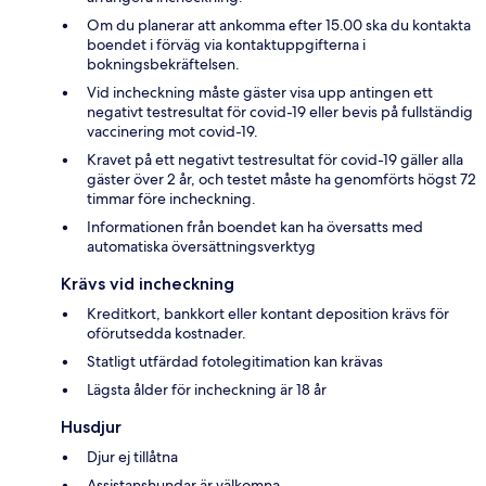
Om du planerar att ankomma efter 15.00 ska du kontakta
boendet i förväg via kontaktuppgifterna i
bokningsbekräftelsen.
Vid incheckning måste gäster visa upp antingen ett
negativt testresultat för covid-19 eller bevis på fullständig
vaccinering mot covid-19.
Kravet på ett negativt testresultat för covid-19 gäller alla
gäster över 2 år, och testet måste ha genomförts högst 72
timmar före incheckning.
Informationen från boendet kan ha översatts med
automatiska översättningsverktyg
Krävs vid incheckning
Kreditkort, bankkort eller kontant deposition krävs för
oförutsedda kostnader.
Statligt utfärdad fotolegitimation kan krävas
Lägsta ålder för incheckning är 18 år
Husdjur
Djur ej tillåtna
Assistanshundar är välkomna