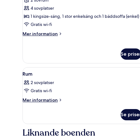
Two
Bedrooms
4 sovplatser
Ocean
1 kingsize-säng, 1 stor enkelsäng och 1 bäddsoffa (enkel)
Villa
Gratis wi-fi
Mer
Mer information
information
om
Two
Se prise
Bedrooms
Ocean
Villa
Öppna
Sängtillbehör av högsta kvalit
6
Rum
alla
2 sovplatser
foton
Gratis wi-fi
för
Rum
Mer
Mer information
information
om
Se prise
Rum
Liknande boenden