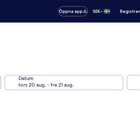
•
Öppna app
SEK
Registre
Datum