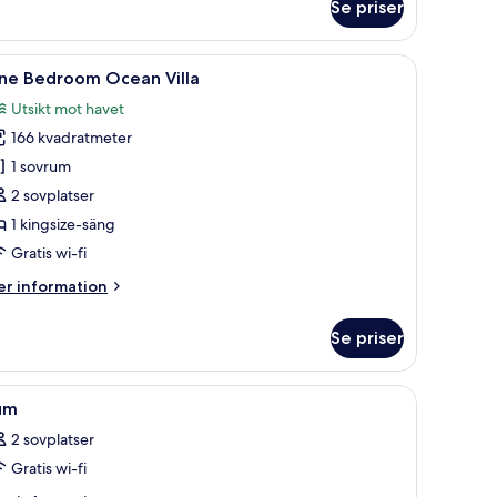
edroom
Se priser
ol
lla
minibar
ppna
Ett modernt hotellrum med en stor säng, ett 
20
ne Bedroom Ocean Villa
la
Utsikt mot havet
oton
166 kvadratmeter
ör
ne
1 sovrum
edroom
2 sovplatser
cean
1 kingsize-säng
lla
Gratis wi-fi
er
r information
formation
m
Se priser
ne
edroom
cean
s och utsikt över solnedgången.
ppna
Sängtillbehör av högsta kvalitet och minibar
10
lla
um
la
2 sovplatser
oton
Gratis wi-fi
ör