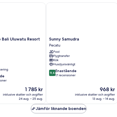
ali Uluwatu Resort & Spa
Sunny Samudra
Sunny
 Bali Uluwatu Resort
Sunny Samudra
Samudra
Pecatu
Pecatu
Pool
Flygtransfer
Kök
Husdjursvänligt
rkering
9.4
Enastående
9,4
av
17 recensioner
nde
10,
ioner
Enastående,
Priset
Priset
1 785 kr
968 kr
17 recensioner
är
är
er
inklusive skatter och avgifter
inklusive skatter och avgifter
1 785 kr
968 kr
24 aug. – 25 aug.
13 aug. – 14 aug.
Jämför liknande boenden