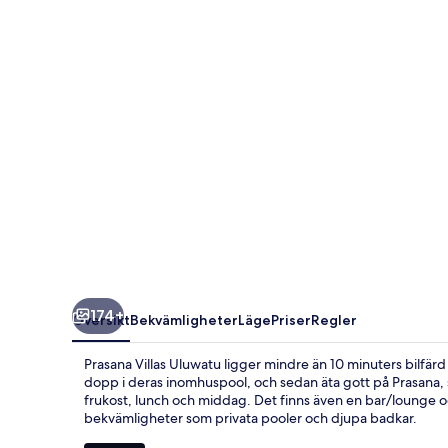
174+
Översikt
Bekvämligheter
Läge
Priser
Regler
Prasana Villas Uluwatu ligger mindre än 10 minuters bilfär
dopp i deras inomhuspool, och sedan äta gott på Prasana, s
frukost, lunch och middag. Det finns även en bar/lounge oc
bekvämligheter som privata pooler och djupa badkar.