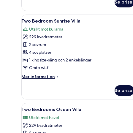
Bedroom
Se prise
Pool
Villa
Öppna
Ett modernt hotellrum med en s
22
Two Bedroom Sunrise Villa
alla
Utsikt mot kullarna
foton
229 kvadratmeter
för
Two
2 sovrum
Bedroom
4 sovplatser
Sunrise
1 kingsize-säng och 2 enkelsängar
Villa
Gratis wi-fi
Mer
Mer information
information
om
Se prise
Two
Bedroom
Sunrise
Öppna
Two Bedrooms Ocean Villa | Va
35
Villa
Two Bedrooms Ocean Villa
alla
Utsikt mot havet
foton
229 kvadratmeter
för
2 sovrum