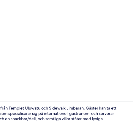
Entréinterör
d från Templet Uluwatu och Sidewalk Jimbaran. Gäster kan ta ett
om specialiserar sig på internationell gastronomi och serverar
h en snackbar/deli, och samtliga villor ståtar med lyxiga
Villa, 3 Bed