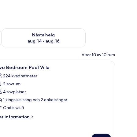
är helgen aug. 7 - aug. 9
Kontrollera tillgängligheten för nästa helg aug. 14 - aug. 16
Nästa helg
aug. 14 - aug. 16
Visar 10 av 10 rum
ng, en platt-TV som är monterad på väggen och utsikt över havet genom fön
ppna
En pool med en vit vägg och en strukturerad yt
32
wo Bedroom Pool Villa
la
224 kvadratmeter
oton
2 sovrum
ör
wo
4 sovplatser
edroom
1 kingsize-säng och 2 enkelsängar
ool
Gratis wi-fi
lla
er
r information
formation
m
wo