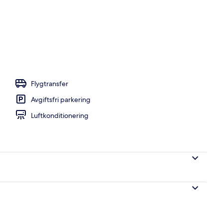
 Ocean Villa | Utsikt mot havet/stranden
Flygtransfer
Avgiftsfri parkering
Luftkonditionering