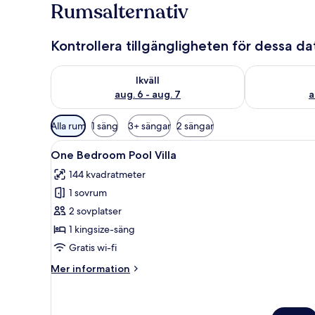
Rumsalternativ
Kontrollera tillgängligheten för dessa d
Kontrollera tillgängligheten för ikväll aug. 6 - aug. 7
Kontrollera ti
Ikväll
aug. 6 - aug. 7
a
Tillgängliga
Alla rum
1 säng
3+ sängar
2 sängar
filter
Öppna
Ett hotellrum med en säng, ett 
för
23
One Bedroom Pool Villa
alla
rum
144 kvadratmeter
foton
1 sovrum
för
One
2 sovplatser
Bedroom
1 kingsize-säng
Pool
Gratis wi-fi
Villa
Mer
Mer information
information
om
One