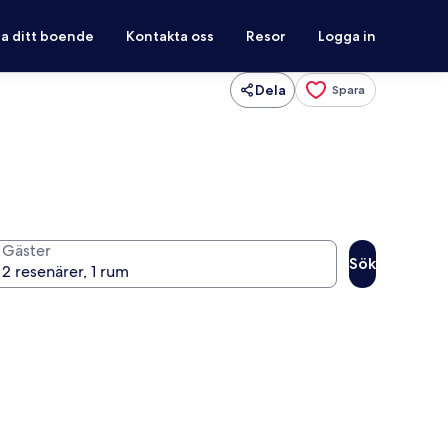
ra ditt boende
Kontakta oss
Resor
Logga in
Dela
Spara
Gäster
Sök