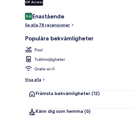
VIP Access
Recensioner
Enastående
9,4
9,4 av 10,
Two Bedrooms
Se alla 78 recensioner
Populära bekvämligheter
Pool
Tvättmöjligheter
Gratis wi-fi
Visa alla
Främsta bekvämligheter
(12)
Känn dig som hemma
(6)