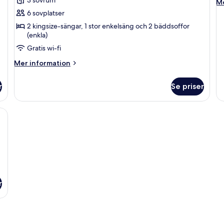
Villa,
R
M
Me
in
3
6 sovplatser
o
Bedrooms,
2 kingsize-sängar, 1 stor enkelsäng och 2 bäddsoffor
R
Ocean
(enkla)
View
Gratis wi-fi
Mer
Mer information
information
om
r
Se priser
Villa,
3
Bedrooms,
et och minibar
Ocean
View
r