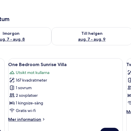
atum
llgängligheten för imorgon aug. 7 - aug. 8
Kontrollera tillgängligheten för den h
Imorgon
Till helgen
ug. 7 - aug. 8
aug. 7 - aug. 9
skrivbord, en stol, en tv och utsikt över poolen.
Öppna
Ett modernt hotellrum med en stor sä
Ö
18
One Bedroom Sunrise Villa
T
alla
al
Utsikt mot kullarna
foton
f
167 kvadratmeter
för
f
One
T
1 sovrum
Bedroom
B
2 sovplatser
Sunrise
P
1 kingsize-säng
Villa
Vi
Gratis wi-fi
M
Me
in
Mer
Mer information
o
information
T
om