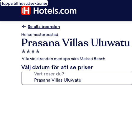
Hoppa till huvudsektionen
Se alla boenden
Hel semesterbostad
Prasana Villas Uluwatu
4.0-
stjärnigt
Villa vid stranden med spa nära Melasti Beach
boende
Välj datum för att se priser
Vart reser du?
Fotogalleri
för
Prasana
Villas
Uluwatu