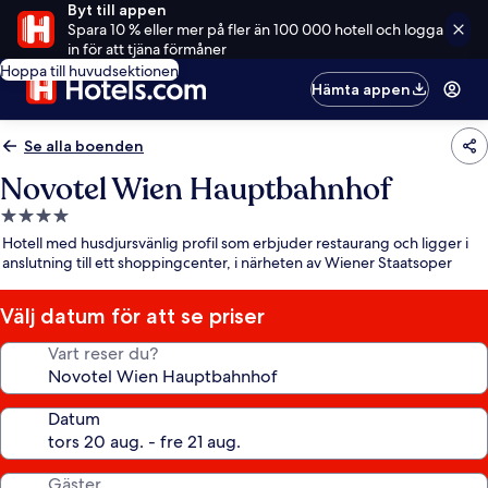
Byt till appen
Spara 10 % eller mer på fler än 100 000 hotell och logga
in för att tjäna förmåner
Hoppa till huvudsektionen
Hämta appen
Se alla boenden
Novotel Wien Hauptbahnhof
4.0-
stjärnigt
Hotell med husdjursvänlig profil som erbjuder restaurang och ligger i
boende
anslutning till ett shoppingcenter, i närheten av Wiener Staatsoper
Välj datum för att se priser
Vart reser du?
Datum
Gäster