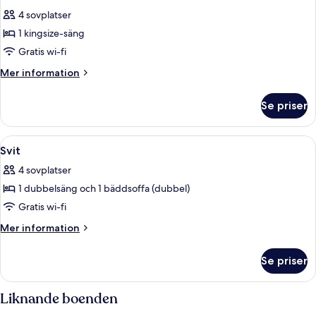
alla
+
4 sovplatser
2
foton
children)
1 kingsize-säng
för
Juniorsvit
Gratis wi-fi
Mer
Mer information
information
om
Se priser
Juniorsvit
Öppna
Svit | Allergitestade sängkläder och 
6
Svit
alla
4 sovplatser
foton
1 dubbelsäng och 1 bäddsoffa (dubbel)
för
Svit
Gratis wi-fi
Mer
Mer information
information
om
Se priser
Svit
Liknande boenden