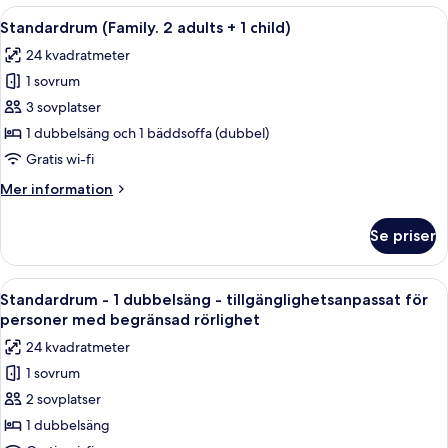
2
Öppna
Ett hotellrum med två sängar, ett skri
8
enkelsängar
Standardrum (Family. 2 adults + 1 child)
alla
24 kvadratmeter
foton
1 sovrum
för
Standardrum
3 sovplatser
(Family.
1 dubbelsäng och 1 bäddsoffa (dubbel)
2
Gratis wi-fi
adults
Mer
Mer information
+
information
1
om
Se priser
Standardrum
child)
(Family.
2
Öppna
Ett modernt hotellrum med en stor sä
6
adults
Standardrum - 1 dubbelsäng - tillgänglighetsanpassat för
alla
+
personer med begränsad rörlighet
1
foton
24 kvadratmeter
child)
för
1 sovrum
Standardrum
2 sovplatser
-
1
1 dubbelsäng