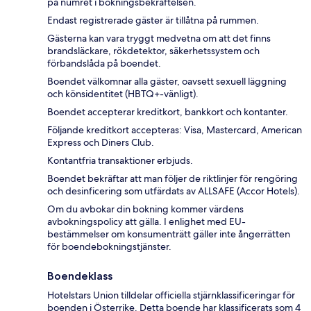
på numret i bokningsbekräftelsen.
Endast registrerade gäster är tillåtna på rummen.
Gästerna kan vara tryggt medvetna om att det finns
brandsläckare, rökdetektor, säkerhetssystem och
förbandslåda på boendet.
Boendet välkomnar alla gäster, oavsett sexuell läggning
och könsidentitet (HBTQ+-vänligt).
Boendet accepterar kreditkort, bankkort och kontanter.
Följande kreditkort accepteras: Visa, Mastercard, American
Express och Diners Club.
Kontantfria transaktioner erbjuds.
Boendet bekräftar att man följer de riktlinjer för rengöring
och desinficering som utfärdats av ALLSAFE (Accor Hotels).
Om du avbokar din bokning kommer värdens
avbokningspolicy att gälla. I enlighet med EU-
bestämmelser om konsumenträtt gäller inte ångerrätten
för boendebokningstjänster.
Boendeklass
Hotelstars Union tilldelar officiella stjärnklassificeringar för
boenden i Österrike. Detta boende har klassificerats som 4