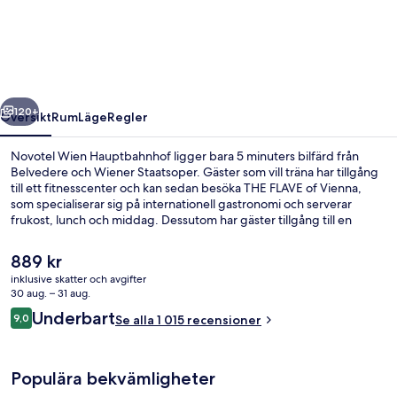
Hauptbahnhof
regående
Nästa
120+
Översikt
Rum
Läge
Regler
Novotel Wien Hauptbahnhof ligger bara 5 minuters bilfärd från
Belvedere och Wiener Staatsoper. Gäster som vill träna har tillgång
till ett fitnesscenter och kan sedan besöka THE FLAVE of Vienna,
som specialiserar sig på internationell gastronomi och serverar
frukost, lunch och middag. Dessutom har gäster tillgång till en
bar/lounge, en bastu och en ångbastu. Andra resenärer brukar
uppskatta närheten till kollektivtrafik. Südtiroler Platz S-Bahn ligger
Det
889 kr
5 minuter bort och till Quartier Belvedere S-Bahn tar det inte mer än
nuvarande
inklusive skatter och avgifter
5 minuter att gå.
priset
30 aug. – 31 aug.
Fitnesscenter
är
Recensioner
Underbart
9,0
Se alla 1 015 recensioner
889 kr
9,0 av 10,
Populära bekvämligheter