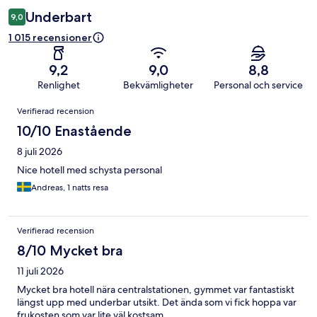
Underbart
9,0
1 015 recensioner
9,2
9,0
8,8
Renlighet
Bekvämligheter
Personal och service
Recensioner
Verifierad recension
10/10 Enastående
8 juli 2026
Nice hotell med schysta personal
Andreas, 1 natts resa
Verifierad recension
8/10 Mycket bra
11 juli 2026
Mycket bra hotell nära centralstationen, gymmet var fantastiskt
längst upp med underbar utsikt. Det ända som vi fick hoppa var
frukosten som var lite väl kostsam.