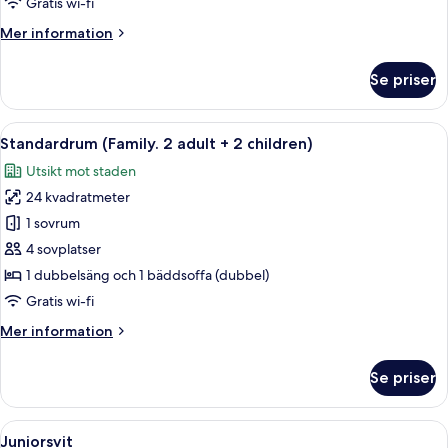
dubbelsäng
Gratis wi-fi
-
Mer
Mer information
tillgänglighetsanpassat
information
för
om
Se priser
Standardrum
personer
-
med
1
Öppna
Allergitestade sängkläder och värdef
begränsad
9
dubbelsäng
Standardrum (Family. 2 adult + 2 children)
alla
-
rörlighet
Utsikt mot staden
tillgänglighetsanpassat
foton
för
24 kvadratmeter
för
personer
Standardrum
1 sovrum
med
(Family.
begränsad
4 sovplatser
rörlighet
2
1 dubbelsäng och 1 bäddsoffa (dubbel)
adult
Gratis wi-fi
+
Mer
Mer information
2
information
children)
om
Se priser
Standardrum
(Family.
2
Öppna
Ett modernt hotellrum med en duschavd
5
adult
Juniorsvit