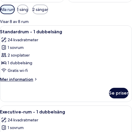
Tillgängliga
Alla rum
1 säng
2 sängar
filter
för
Visar 8 av 8 rum
rum
Öppna
Allergitestade sängkläder och värdef
9
Standardrum - 1 dubbelsäng
alla
24 kvadratmeter
foton
1 sovrum
för
Standardrum
2 sovplatser
-
1 dubbelsäng
1
Gratis wi-fi
dubbelsäng
Mer
Mer information
information
om
Se priser
Standardrum
-
1
Öppna
Ett hotellrum med en stor säng, utsikt
7
dubbelsäng
Executive-rum - 1 dubbelsäng
alla
24 kvadratmeter
foton
1 sovrum
för