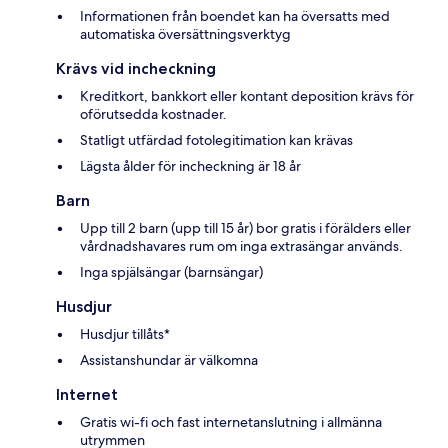
Informationen från boendet kan ha översatts med
automatiska översättningsverktyg
Krävs vid incheckning
Kreditkort, bankkort eller kontant deposition krävs för
oförutsedda kostnader.
Statligt utfärdad fotolegitimation kan krävas
Lägsta ålder för incheckning är 18 år
Barn
Upp till 2 barn (upp till 15 år) bor gratis i förälders eller
vårdnadshavares rum om inga extrasängar används.
Inga spjälsängar (barnsängar)
Husdjur
Husdjur tillåts*
Assistanshundar är välkomna
Internet
Gratis wi-fi och fast internetanslutning i allmänna
utrymmen