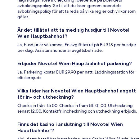
avbokningspolicy. Se till att du läser igenom boendets
avbokningspolicy för att ta reda på vilka regler och villkor som
gäller.
Är det tillåtet att ta med sig husdjur till Novotel
Wien Hauptbahnhof?
Ja, husdjur är välkomna. En avgift tas ut på EUR 18 per husdjur
per dag. Assistanshundar är avgiftsbefriade.
Erbjuder Novotel Wien Hauptbahnhof parkering?
Ja. Parkering kostar EUR 29.90 per natt. Laddningsstation för
elbil erbjuds.
Vilka tider har Novotel Wien Hauptbahnhof angett
för in- och utcheckning?
Checka in från: 15.00. Checka in fram till: 01.00. Utcheckning
senast 12.00. Kontaktfri incheckning och utcheckning erbjuds.
Finns det kasino i anslutning till Novotel Wien
Hauptbahnhof?
Nej, detta hotell har inget kasino, men Casino Wien (4 min. bort