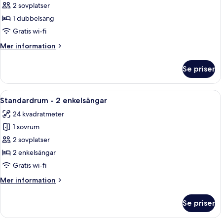
Executive-
2 sovplatser
rum
1 dubbelsäng
-
Gratis wi-fi
1
Mer
Mer information
dubbelsäng
information
om
Se priser
Executive-
rum
-
Öppna
Ett hotellrum med två sängar, ett skriv
7
1
Standardrum - 2 enkelsängar
alla
dubbelsäng
24 kvadratmeter
foton
1 sovrum
för
Standardrum
2 sovplatser
-
2 enkelsängar
2
Gratis wi-fi
enkelsängar
Mer
Mer information
information
om
Se priser
Standardrum
-