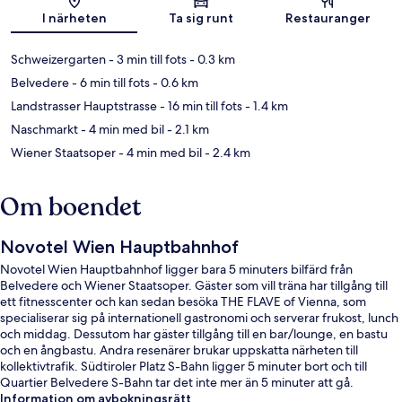
Karta
I närheten
Ta sig runt
Restauranger
Schweizergarten
- 3 min till fots
- 0.3 km
Belvedere
- 6 min till fots
- 0.6 km
Landstrasser Hauptstrasse
- 16 min till fots
- 1.4 km
Naschmarkt
- 4 min med bil
- 2.1 km
Wiener Staatsoper
- 4 min med bil
- 2.4 km
Om boendet
Novotel Wien Hauptbahnhof
Novotel Wien Hauptbahnhof ligger bara 5 minuters bilfärd från
Belvedere och Wiener Staatsoper. Gäster som vill träna har tillgång till
ett fitnesscenter och kan sedan besöka THE FLAVE of Vienna, som
specialiserar sig på internationell gastronomi och serverar frukost, lunch
och middag. Dessutom har gäster tillgång till en bar/lounge, en bastu
och en ångbastu. Andra resenärer brukar uppskatta närheten till
kollektivtrafik. Südtiroler Platz S-Bahn ligger 5 minuter bort och till
Quartier Belvedere S-Bahn tar det inte mer än 5 minuter att gå.
Information om avbokningsrätt