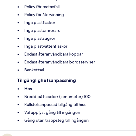
Policy för matavfall
Policy för återvinning
Inga plastflaskor
Inga plastomrörare
Inga plastsugrör
Inga plastvattenflaskor
Endast återanvändbara koppar
Endast återanvändbara bordsserviser
Bankettsal
Tillgänglighetsanpassning
Hiss
Bredd på hissdörr (centimeter) 100
Rullstolsanpassad tillgång till hiss
Väl upplyst gång till ingången
Gång utan trappsteg till ingången