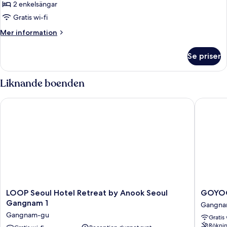
Building
2 enkelsängar
Luxury
and
Gratis wi-fi
Twin
Annex)
Room
Mer
Mer information
information
(Random
om
Allocation
Se priser
Luxury
of
Twin
Main
Room
Liknande boenden
(Random
Building
Allocation
and
LOOP Seoul Hotel Retreat by Anook Seoul Gangnam 1
GOYOO 
of
Annex)
Main
Building
and
Annex)
LOOP
GOYO
LOOP Seoul Hotel Retreat by Anook Seoul
GOYOO
Seoul
INN
Gangnam 1
Gangna
Hotel
&
Gangnam-gu
Gratis 
Retreat
HOMES
Röknin