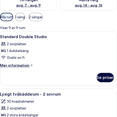
Till helgen
Nästa helg
aug. 7 - aug. 9
aug. 14 - aug. 16
Tillgängliga
Alla rum
1 säng
2 sängar
filter
för
Visar 9 av 9 rum
rum
Öppna
Ett sovrum med en säng, ett skrivbord o
3
Standard Double Studio
alla
2 sovplatser
foton
1 dubbelsäng
för
Standard
Gratis wi-fi
Double
Mer
Mer information
Studio
information
om
Se priser
Standard
Double
Studio
Öppna
Ett hotellrum med två sängar, ett skrivb
9
Lyxigt tvåbäddsrum - 2 sovrum
alla
30 kvadratmeter
foton
2 sovplatser
för
Lyxigt
2 stora enkelsängar