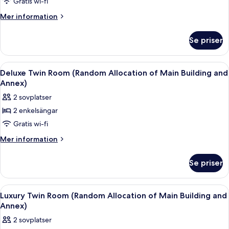
Basic
Gratis wi-fi
-
Mer
Mer information
endast
information
kvinnor
om
Se priser
Delad
(Main/annex
sovsal
random
-
Öppna
Värdeförvaringsskåp på rummet, arbets
assignment)
6
Basic
Deluxe Twin Room (Random Allocation of Main Building and
alla
-
Annex)
endast
foton
2 sovplatser
kvinnor
för
(Main/annex
2 enkelsängar
Deluxe
random
Gratis wi-fi
Twin
assignment)
Room
Mer
Mer information
information
(Random
om
Allocation
Se priser
Deluxe
of
Twin
Main
Room
Öppna
Värdeförvaringsskåp på rummet, arbets
10
(Random
Building
Luxury Twin Room (Random Allocation of Main Building and
alla
Allocation
Annex)
and
of
foton
Annex)
2 sovplatser
Main
för