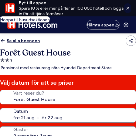
Byt till appen
Spara 10 % eller mer på fler än 100 000 hotell och logga
in för att tjäna förmåner
Hoppa till huvudsektionen
Hämta appen
Se alla boenden
Forêt Guest House
2.5-
stjärnigt
Pensionat med restaurang nära Hyundai Department Store
boende
Välj datum för att se priser
Vart reser du?
Datum
Gäster