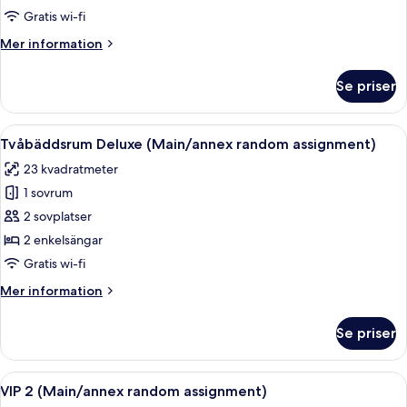
tvåbäddsrum
Gratis wi-fi
-
Mer
Mer information
2
information
sovrum
om
Se priser
Lyxigt
tvåbäddsrum
-
Öppna
Ett hotellrum med två separata sängar
14
2
Tvåbäddsrum Deluxe (Main/annex random assignment)
alla
sovrum
23 kvadratmeter
foton
1 sovrum
för
Tvåbäddsrum
2 sovplatser
Deluxe
2 enkelsängar
(Main/annex
Gratis wi-fi
random
Mer
Mer information
assignment)
information
om
Se priser
Tvåbäddsrum
Deluxe
(Main/annex
Öppna
Ett litet rum med en våningssäng, ett 
4
random
VIP 2 (Main/annex random assignment)
alla
assignment)