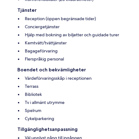
Tjänster
Reception (öppen begränsade tider)
Conciergetjänster
Hjälp med bokning av biljetter och guidade turer
Kemtvätt/tvättjänster
Bagageförvaring
Flerspråkig personal
Boendet och bekvämligheter
Värdeförvaringsskåp i receptionen
Terrass
Bibliotek
Tv i allmänt utrymme
Spelrum
Cykelparkering
Tillgänglighetsanpassning
Väl upplyst gång till ingången