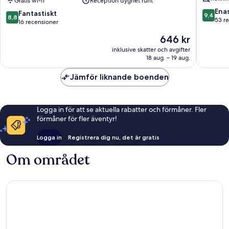
by
Gratis wi-fi
Reception dygnet runt
Gangna
Anook
gu
9.4
Ena
8.8
Fantastiskt
9,4
8,8
Seoul
av
53 r
av
16 recensioner
Gangnam
10,
10,
Priset
1
646 kr
Enaståe
Fantastiskt,
är
Gangnam-
53 rece
16 recensioner
inklusive skatter och avgifter
646 kr
gu
18 aug. – 19 aug.
Jämför liknande boenden
Logga in för att se aktuella rabatter och förmåner. Fler
förmåner för fler äventyr!
Logga in
Registrera dig nu, det är gratis
Om området