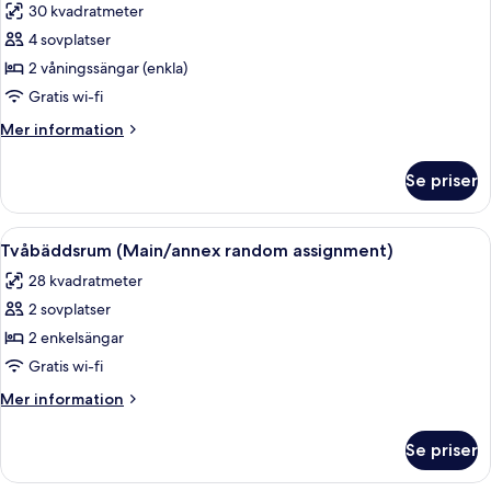
30 kvadratmeter
foton
4 sovplatser
för
VIP
2 våningssängar (enkla)
2
Gratis wi-fi
(Main/annex
Mer
Mer information
random
information
assignment)
om
Se priser
VIP
2
(Main/annex
Öppna
Ett hotellrum med en säng, en sänglam
14
random
Tvåbäddsrum (Main/annex random assignment)
alla
assignment)
28 kvadratmeter
foton
2 sovplatser
för
Tvåbäddsrum
2 enkelsängar
(Main/annex
Gratis wi-fi
random
Mer
Mer information
assignment)
information
om
Se priser
Tvåbäddsrum
(Main/annex