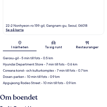
22-2 Nonhyeon-ro 159-gil, Gangnam-gu, Seoul, 06018
Se på karta
Karta
I närheten
Ta sig runt
Restauranger
Garosu-gil
- 5 min till fots
- 0.5 km
Hyundai Department Store
- 7 min till fots
- 0.6 km
Coreana konst- och kulturkomplex
- 7 min till fots
- 0.7 km
Dosan-parken
- 10 min till fots
- 0.9 km
Apgujeong Rodeo Street
- 10 min till fots
- 0.9 km
Om boendet