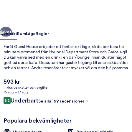
regående
Nästa
78+
Översikt
Rum
Läge
Regler
Forêt Guest House erbjuder ett fantastiskt läge, så du bor bara tio
minuters promenad från Hyundai Department Store och Garosu-gil.
Du kan varva ned med en drink i en bar/lounge innan du äter något
gott på deras kafé. Dessutom har gäster tillgång till en snackbar/deli
och en terrass. Andra resenärer talar mycket väl om den hjälpsamma
personalen. Kollektivtrafik finns i närheten. Till Apgujeong station tar
det 5 minuter att gå och till Sinsa station är det 12 minuter.
Det
593 kr
nuvarande
inklusive skatter och avgifter
priset
16 aug. – 17 aug.
Lounge
är
Recensioner
Underbart
9,2
Se alla 169 recensioner
593 kr
9,2 av 10,
Populära bekvämligheter