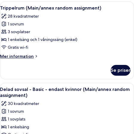
random
Öppna
Ett hotellrum med två separata sängar, 
7
assignment)
Trippelrum (Main/annex random assignment)
alla
28 kvadratmeter
foton
1 sovrum
för
Trippelrum
3 sovplatser
(Main/annex
1 enkelsäng och 1 våningssäng (enkel)
random
Gratis wi-fi
assignment)
Mer
Mer information
information
om
Se priser
Trippelrum
(Main/annex
random
Öppna
Ett modernt badrum med trägolv, en vi
6
assignment)
Delad sovsal - Basic - endast kvinnor (Main/annex random
alla
assignment)
foton
30 kvadratmeter
för
1 sovrum
Delad
1 sovplats
sovsal
-
1 enkelsäng