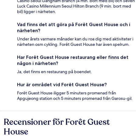
Casino Seoul Gangnam Branch (4 min. bort med bil) och Seven
Luck Casino Millennium Seoul Hilton Branch (9 min. bort med
bil) ligger i närheten.
Vad finns det att göra på Forêt Guest House och i
närheten?
Under årets varmare månader kan du roa dig med aktiviteter i
närheten osm cykling. Forêt Guest House har även spelrum.
Har Forêt Guest House restaurang eller finns det
någon i närheten?
Ja, det finns en restaurang på boendet.
Hur är området vid Forêt Guest House?
Forêt Guest House iligger 5 minuters promenad från
Apgujeong station och 5 minuters promenad från Garosu-gil.
Recensioner för Forêt Guest
Recensioner
House