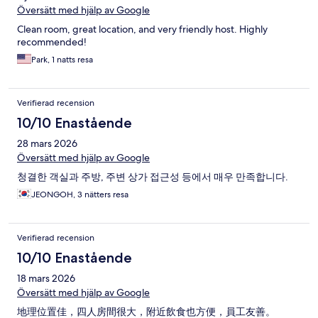
Översätt med hjälp av Google
Clean room, great location, and very friendly host. Highly
recommended!
Park, 1 natts resa
Verifierad recension
10/10 Enastående
28 mars 2026
Översätt med hjälp av Google
청결한 객실과 주방, 주변 상가 접근성 등에서 매우 만족합니다.
JEONGOH, 3 nätters resa
Verifierad recension
10/10 Enastående
18 mars 2026
Översätt med hjälp av Google
地理位置佳，四人房間很大，附近飲食也方便，員工友善。