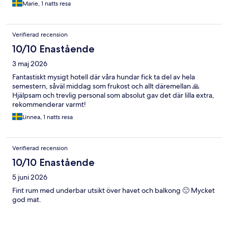
Marie, 1 natts resa
Verifierad recension
10/10 Enastående
3 maj 2026
Fantastiskt mysigt hotell där våra hundar fick ta del av hela
semestern, såväl middag som frukost och allt däremellan 🙏
Hjälpsam och trevlig personal som absolut gav det där lilla extra,
rekommenderar varmt!
Linnea, 1 natts resa
Verifierad recension
10/10 Enastående
5 juni 2026
Fint rum med underbar utsikt över havet och balkong 🙂 Mycket
god mat.