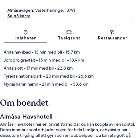
Almåsavägen, Vasterhaninge, 13791
Se på karta
Karta
I närheten
Ta sig runt
Restauranger
Årsta havsbad
- 13 min med bil
- 15.7 km
Jordbro gravfält
- 15 min med bil
- 18.9 km
Årsta slott
- 17 min med bil
- 22.8 km
Tyresta nationalpark
- 20 min med bil
- 26.6 km
Nynäshamn hamn
- 21 min med bil
- 33.6 km
Om boendet
Almåsa Havshotell
Almåsa Havshotell har en privat strand där du kan koppla av i en solstol.
Deras inomhuspool erbjuder nöjen för hela familjen, och gäster har
dessutom tillgång till ett gym och en bubbelpool. Du kan äta gott på