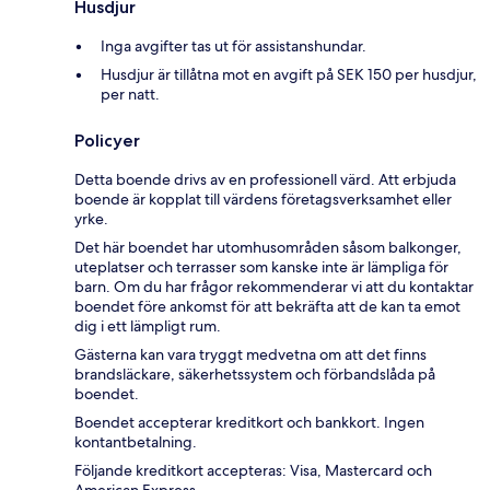
Husdjur
Inga avgifter tas ut för assistanshundar.
Husdjur är tillåtna mot en avgift på SEK 150 per husdjur,
per natt.
Policyer
Detta boende drivs av en professionell värd. Att erbjuda
boende är kopplat till värdens företagsverksamhet eller
yrke.
Det här boendet har utomhusområden såsom balkonger,
uteplatser och terrasser som kanske inte är lämpliga för
barn. Om du har frågor rekommenderar vi att du kontaktar
boendet före ankomst för att bekräfta att de kan ta emot
dig i ett lämpligt rum.
Gästerna kan vara tryggt medvetna om att det finns
brandsläckare, säkerhetssystem och förbandslåda på
boendet.
Boendet accepterar kreditkort och bankkort. Ingen
kontantbetalning.
Följande kreditkort accepteras: Visa, Mastercard och