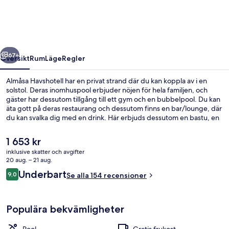
regående
Nästa
67+
Översikt
Rum
Läge
Regler
Almåsa Havshotell har en privat strand där du kan koppla av i en
solstol. Deras inomhuspool erbjuder nöjen för hela familjen, och
gäster har dessutom tillgång till ett gym och en bubbelpool. Du kan
äta gott på deras restaurang och dessutom finns en bar/lounge, där
du kan svalka dig med en drink. Här erbjuds dessutom en bastu, en
terrass och en trädgård.
Det
1 653 kr
nuvarande
inklusive skatter och avgifter
priset
20 aug. – 21 aug.
Exteriör
är
Recensioner
Underbart
9,0
Se alla 154 recensioner
1 653 kr
9,0 av 10,
Populära bekvämligheter