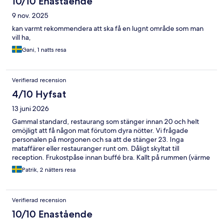
10/10 Enastående
9 nov. 2025
kan varmt rekommendera att ska få en lugnt område som man
vill ha,
Gani, 1 natts resa
Verifierad recension
4/10 Hyfsat
13 juni 2026
Gammal standard, restaurang som stänger innan 20 och helt
omöjligt att få någon mat förutom dyra nötter. Vi frågade
personalen på morgonen och sa att de stänger 23. Inga
mataffärer eller restauranger runt om. Dåligt skyltat till
reception. Frukostpåse innan buffé bra. Kallt på rummen (värme
avstängd).
Patrik, 2 nätters resa
Verifierad recension
10/10 Enastående