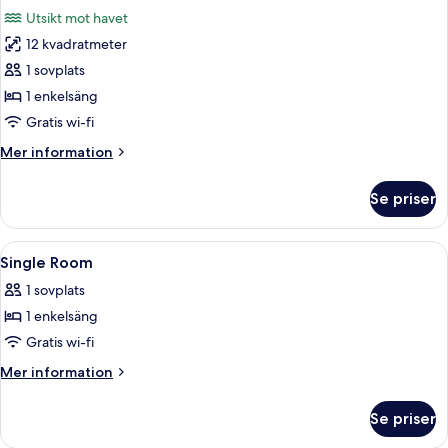
alla
Utsikt mot havet
foton
12 kvadratmeter
för
Enkelrum
1 sovplats
1 enkelsäng
Gratis wi-fi
Mer
Mer information
information
om
Se priser
Enkelrum
Öppna
Ett sovrum med en säng, en stol, stora 
5
Single Room
alla
1 sovplats
foton
1 enkelsäng
för
Single
Gratis wi-fi
Room
Mer
Mer information
information
om
Se priser
Single
Room