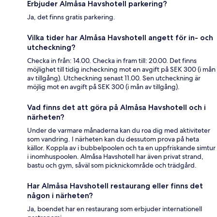
Erbjuder Almåsa Havshotell parkering?
Ja, det finns gratis parkering.
Vilka tider har Almåsa Havshotell angett för in- och
utcheckning?
Checka in från: 14.00. Checka in fram till: 20.00. Det finns
möjlighet till tidig incheckning mot en avgift på SEK 300 (i mån
av tillgång). Utcheckning senast 11.00. Sen utcheckning är
möjlig mot en avgift på SEK 300 (i mån av tillgång).
Vad finns det att göra på Almåsa Havshotell och i
närheten?
Under de varmare månaderna kan du roa dig med aktiviteter
som vandring. I närheten kan du dessutom prova på heta
källor. Koppla av i bubbelpoolen och ta en uppfriskande simtur
i inomhuspoolen. Almåsa Havshotell har även privat strand,
bastu och gym, såväl som picknickområde och trädgård.
Har Almåsa Havshotell restaurang eller finns det
någon i närheten?
Ja, boendet har en restaurang som erbjuder internationell