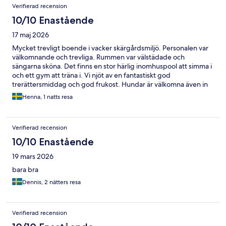
Verifierad recension
10/10 Enastående
17 maj 2026
Mycket trevligt boende i vacker skärgårdsmiljö. Personalen var
välkomnande och trevliga. Rummen var välstädade och
sängarna sköna. Det finns en stor härlig inomhuspool att simma i
och ett gym att träna i. Vi njöt av en fantastiskt god
trerättersmiddag och god frukost. Hundar är välkomna även in
på restaurangen, vilket är toppen bra. Nästa gång tar vi med
Henna, 1 natts resa
hunden.
Verifierad recension
10/10 Enastående
19 mars 2026
bara bra
Dennis, 2 nätters resa
Verifierad recension