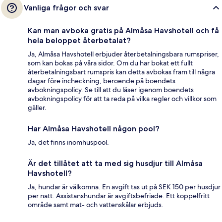
Vanliga frågor och svar
Kan man avboka gratis på Almåsa Havshotell och få
hela beloppet återbetalat?
Ja, Almåsa Havshotell erbjuder återbetalningsbara rumspriser,
som kan bokas på våra sidor. Om du har bokat ett fullt
återbetalningsbart rumspris kan detta avbokas fram till några
dagar före incheckning, beroende på boendets
avbokningspolicy. Se till att du läser igenom boendets
avbokningspolicy för att ta reda på vilka regler och villkor som
gäller.
Har Almåsa Havshotell någon pool?
Ja, det finns inomhuspool.
Är det tillåtet att ta med sig husdjur till Almåsa
Havshotell?
Ja, hundar är välkomna. En avgift tas ut på SEK 150 per husdjur
per natt. Assistanshundar är avgiftsbefriade. Ett koppelfritt
område samt mat- och vattenskålar erbjuds.