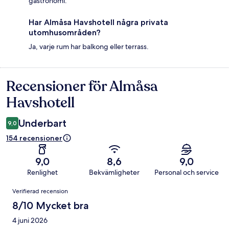
gastronomi.
Har Almåsa Havshotell några privata
utomhusområden?
Ja, varje rum har balkong eller terrass.
Recensioner för Almåsa
Recensioner
Havshotell
Underbart
9,0
154 recensioner
9,0
8,6
9,0
Renlighet
Bekvämligheter
Personal och service
Recensioner
Verifierad recension
8/10 Mycket bra
4 juni 2026