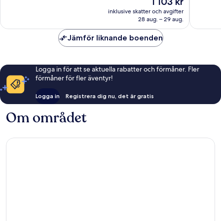
1 103 kr
Underbart,
Fantastis
är
1 007 recensioner
310 rece
inklusive skatter och avgifter
1 103 kr
28 aug. – 29 aug.
Jämför liknande boenden
Logga in för att se aktuella rabatter och förmåner. Fler
förmåner för fler äventyr!
Logga in
Registrera dig nu, det är gratis
Om området