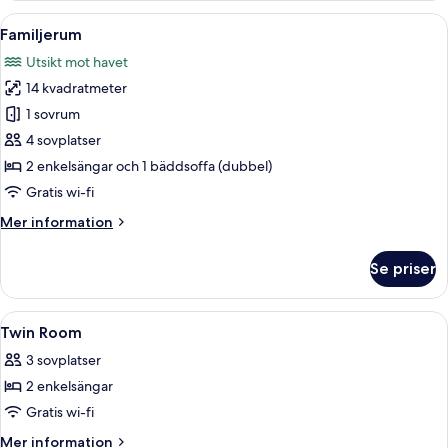
Öppna
Ett hotellrum med en stor säng, ett skr
7
Familjerum
alla
Utsikt mot havet
foton
14 kvadratmeter
för
Familjerum
1 sovrum
4 sovplatser
2 enkelsängar och 1 bäddsoffa (dubbel)
Gratis wi-fi
Mer
Mer information
information
om
Se priser
Familjerum
Öppna
Ett hotellrum med en säng, en stol, et
7
Twin Room
alla
3 sovplatser
foton
2 enkelsängar
för
Twin
Gratis wi-fi
Room
Mer
Mer information