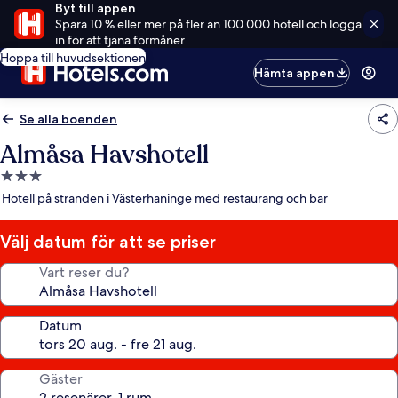
Byt till appen
Spara 10 % eller mer på fler än 100 000 hotell och logga
in för att tjäna förmåner
Hoppa till huvudsektionen
Hämta appen
Se alla boenden
Almåsa Havshotell
3.0-
stjärnigt
Hotell på stranden i Västerhaninge med restaurang och bar
boende
Välj datum för att se priser
Vart reser du?
Datum
Gäster