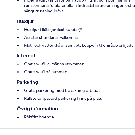
Ingen avgift tas ut för barn (upp till 2 år) som bor i samma
rum som sina föräldrar eller vårdnadshavare om ingen extra
sängutrustning krävs.
Husdjur
Husdjur tillåts (endast hundar)*
Assistanshundar är välkomna
Mat- och vattenskålar samt ett koppelfritt område erbjuds
Internet
Gratis wi-fi i allmänna utrymmen
Gratis wi-fi på rummen
Parkering
Gratis parkering med bevakning erbjuds.
Rullstolsanpassad parkering finns på plats
Övrig information
Rökfritt boende