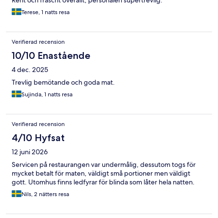
Rent och fräscht överallt, personalen supertrevlig.
Terese, 1 natts resa
Verifierad recension
10/10 Enastående
4 dec. 2025
Trevlig bemötande och goda mat.
Sujinda, 1 natts resa
Verifierad recension
4/10 Hyfsat
12 juni 2026
Servicen på restaurangen var undermålig, dessutom togs för
mycket betalt för maten, väldigt små portioner men väldigt
gott. Utomhus finns ledfyrar för blinda som låter hela natten.
Nils, 2 nätters resa