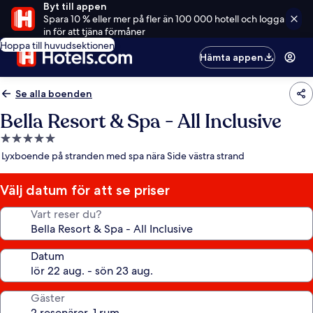
Byt till appen
Spara 10 % eller mer på fler än 100 000 hotell och logga
in för att tjäna förmåner
Hoppa till huvudsektionen
Hämta appen
Se alla boenden
Bella Resort & Spa - All Inclusive
5.0-
stjärnigt
Lyxboende på stranden med spa nära Side västra strand
boende
Välj datum för att se priser
Vart reser du?
Datum
Gäster