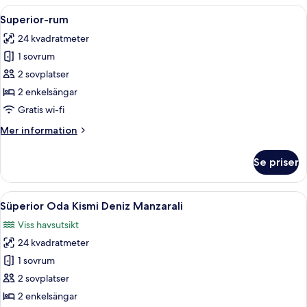
1
Öppna
Minibar med vissa gratis produkter, skr
1
sovrum
Superior-rum
alla
24 kvadratmeter
foton
1 sovrum
för
Superior-
2 sovplatser
rum
2 enkelsängar
Gratis wi-fi
Mer
Mer information
information
om
Se priser
Superior-
rum
Öppna
Minibar med vissa gratis produkter, skr
1
Süperior Oda Kismi Deniz Manzarali
alla
Viss havsutsikt
foton
24 kvadratmeter
för
Süperior
1 sovrum
Oda
2 sovplatser
Kismi
2 enkelsängar