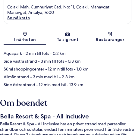
Çolakli Mah. Cumhuriyet Cad. No: 11, Çolakli, Manavgat,
Manavgat, Antalya, 7600
Se på karta
Karta
I närheten
Ta sig runt
Restauranger
Aquapark
- 2 min till fots
- 0.2 km
Side västra strand
- 3 min till fots
- 0.3 km
Süral shoppingcenter
- 12 min till fots
- 1.0 km
Allmän strand
- 3 min med bil
- 2.3 km
Side östra strand
- 12 min med bil
- 13.9 km
Om boendet
Bella Resort & Spa - All Inclusive
Bella Resort & Spa - All Inclusive har en privat strand med parasoller,
strandbar och solstolar, endast fem minuters promenad från Side västra
strand. Deras 2 utomhuspooler och inomhuspool erbjuder nöjen för