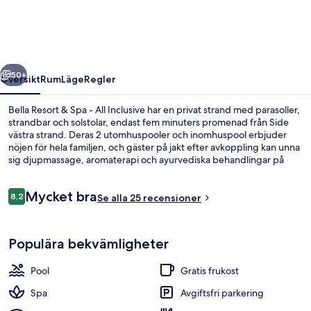
Spa
-
All
regående
Nästa
Inclusive
50+
Översikt
Rum
Läge
Regler
Bella Resort & Spa - All Inclusive har en privat strand med parasoller,
strandbar och solstolar, endast fem minuters promenad från Side
västra strand. Deras 2 utomhuspooler och inomhuspool erbjuder
nöjen för hela familjen, och gäster på jakt efter avkoppling kan unna
sig djupmassage, aromaterapi och ayurvediska behandlingar på
deras spa. Du kan välja mellan 5 restauranger eller bara ta en drink i
en bar/lounge. Detta boende i lyxstil erbjuder även gäster tillgång
Recensioner
Mycket bra
till en nattklubb, en gratis barnklubb och en bar vid poolen.
8,2
Se alla 25 recensioner
8,2 av 10,
Bar vid poolen
Populära bekvämligheter
Pool
Gratis frukost
Spa
Avgiftsfri parkering