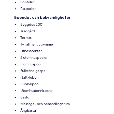
Solstolar
Parasoller
Boendet och bekvämligheter
Byggdes 2001
Trädgård
Terrass
Tv i allmänt utrymme
Fitnesscenter
2 utomhuspooler
Inomhuspool
Fullständigt spa
Nattklubb
Bubbelpool
Utomhustennisbana
Bastu
Massage- och behandlingsrum
Ångbastu