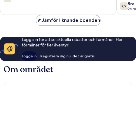
Manavgat
Adults
av
7.2
Bra
7,2
Only
10,
av
94 r
-
5 recensioner
10,
All
Bra,
Jämför liknande boenden
inclusive
94 recen
Manavg
Logga in för att se aktuella rabatter och förmåner. Fler
förmåner för fler äventyr!
Logga in
Registrera dig nu, det är gratis
Om området