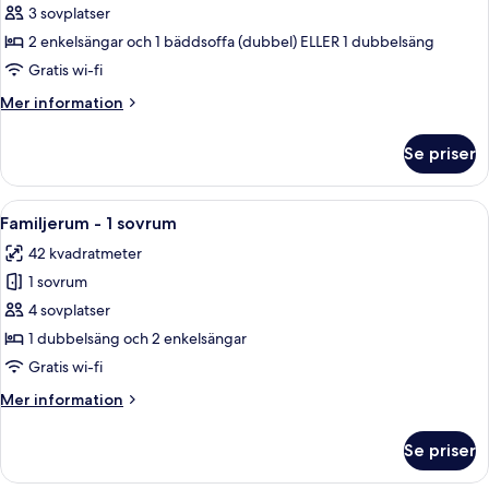
tvåbäddsrum
3 sovplatser
-
2 enkelsängar och 1 bäddsoffa (dubbel) ELLER 1 dubbelsäng
viss
Gratis wi-fi
havsutsikt
Mer
Mer information
information
om
Se priser
Standard
tvåbäddsrum
-
Öppna
Minibar med vissa gratis produkter, skr
4
viss
Familjerum - 1 sovrum
alla
havsutsikt
42 kvadratmeter
foton
1 sovrum
för
Familjerum
4 sovplatser
-
1 dubbelsäng och 2 enkelsängar
1
Gratis wi-fi
sovrum
Mer
Mer information
information
om
Se priser
Familjerum
-