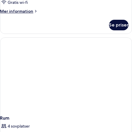
Gratis wi-fi
Mer
Mer information
information
om
Se priser
Rum
Rum
4 sovplatser