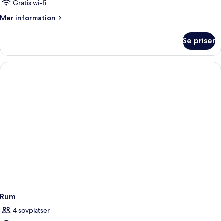
Gratis wi-fi
Mer
Mer information
information
om
Se priser
Rum
Rum
4 sovplatser