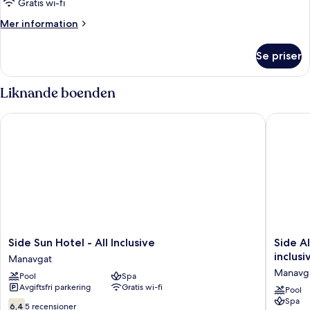
Gratis wi-fi
Mer
Mer information
information
om
Se priser
Rum
Liknande boenden
Side Sun Hotel - All Inclusive
Side Aleg
Side
Side
Side Sun Hotel - All Inclusive
Side Al
Sun
Alegria
inclusi
Manavgat
Hotel
Hotel
Manavg
Pool
Spa
-
&
Avgiftsfri parkering
Gratis wi-fi
All
Spa
Pool
Spa
Inclusive
-
6.4
6,4
5 recensioner