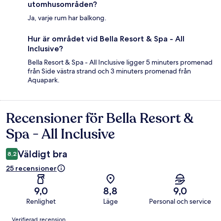
utomhusområden?
Ja, varje rum har balkong.
Hur är området vid Bella Resort & Spa - All
Inclusive?
Bella Resort & Spa - All Inclusive ligger 5 minuters promenad
från Side västra strand och 3 minuters promenad från
Aquapark.
Recensioner för Bella Resort &
Recensioner
Spa - All Inclusive
Väldigt bra
8,2
25 recensioner
9,0
8,8
9,0
Renlighet
Läge
Personal och service
Recensioner
Verifierad recension