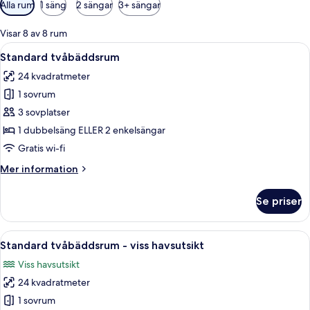
Tillgängliga
Alla rum
1 säng
2 sängar
3+ sängar
filter
för
Visar 8 av 8 rum
rum
Öppna
Minibar med vissa gratis produkter, skr
4
Standard tvåbäddsrum
alla
24 kvadratmeter
foton
1 sovrum
för
Standard
3 sovplatser
tvåbäddsrum
1 dubbelsäng ELLER 2 enkelsängar
Gratis wi-fi
Mer
Mer information
information
om
Se priser
Standard
tvåbäddsrum
Öppna
Minibar med vissa gratis produkter, skr
7
Standard tvåbäddsrum - viss havsutsikt
alla
Viss havsutsikt
foton
24 kvadratmeter
för
Standard
1 sovrum