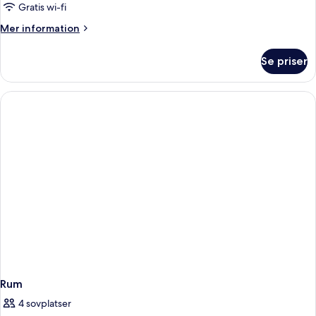
Deniz
Gratis wi-fi
Manzarali
Mer
Mer information
information
om
Se priser
Süperior
Oda
Kismi
Deniz
Manzarali
Rum
4 sovplatser