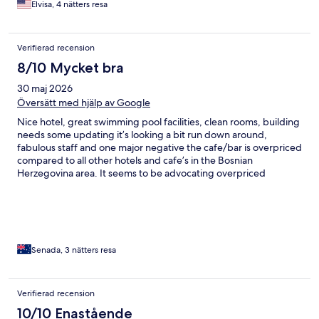
Elvisa, 4 nätters resa
Verifierad recension
8/10 Mycket bra
30 maj 2026
Översätt med hjälp av Google
Nice hotel, great swimming pool facilities, clean rooms, building
needs some updating it’s looking a bit run down around,
fabulous staff and one major negative the cafe/bar is overpriced
compared to all other hotels and cafe’s in the Bosnian
Herzegovina area. It seems to be advocating overpriced
Croatian coastal prices, they need to pull that back.
Senada, 3 nätters resa
Verifierad recension
10/10 Enastående