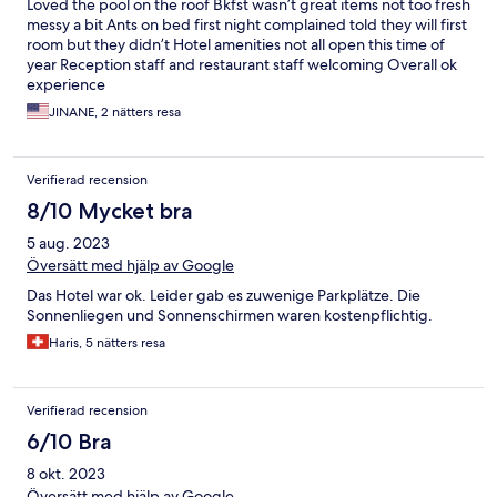
Loved the pool on the roof Bkfst wasn’t great items not too fresh
messy a bit Ants on bed first night complained told they will first
room but they didn’t Hotel amenities not all open this time of
year Reception staff and restaurant staff welcoming Overall ok
experience
JINANE, 2 nätters resa
Verifierad recension
8/10 Mycket bra
5 aug. 2023
Översätt med hjälp av Google
Das Hotel war ok. Leider gab es zuwenige Parkplätze. Die
Sonnenliegen und Sonnenschirmen waren kostenpflichtig.
Haris, 5 nätters resa
Verifierad recension
6/10 Bra
8 okt. 2023
Översätt med hjälp av Google