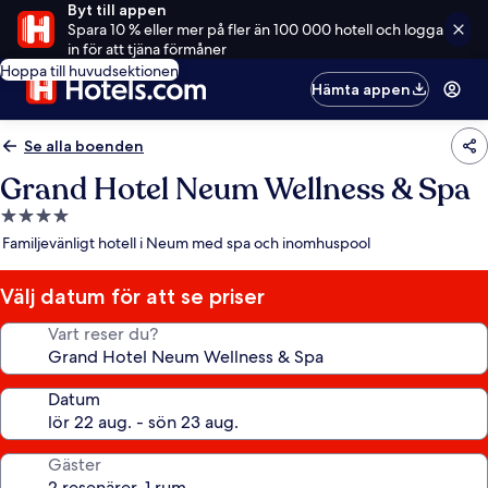
Byt till appen
Spara 10 % eller mer på fler än 100 000 hotell och logga
in för att tjäna förmåner
Hoppa till huvudsektionen
Hämta appen
Se alla boenden
Grand Hotel Neum Wellness & Spa
4.0-
stjärnigt
Familjevänligt hotell i Neum med spa och inomhuspool
boende
Välj datum för att se priser
Vart reser du?
Datum
Gäster