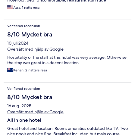
Hotel old ,bed. Uncomfortable, restaurant stuff rude
Azra, 1 natts resa
Verifierad recension
8/10 Mycket bra
10 juli 2024
Översätt med hjälp av Google
Hospitality of the staff at this hotel was very average. Otherwise
the stay was great in a decent location.
Kenan, 2 nätters resa
Verifierad recension
8/10 Mycket bra
16 aug. 2025
Översätt med hjälp av Google
All in one hotel
Great hotel and location. Rooms amenities outdated like TV. Two
nice pools and nice Spa. Breakfast included but main course