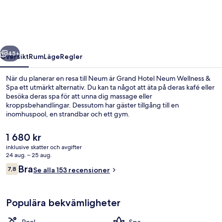
Wellness
&
Spa
regående
Nästa
45+
Översikt
Rum
Läge
Regler
När du planerar en resa till Neum är Grand Hotel Neum Wellness &
Spa ett utmärkt alternativ. Du kan ta något att äta på deras kafé eller
besöka deras spa för att unna dig massage eller
kroppsbehandlingar. Dessutom har gäster tillgång till en
inomhuspool, en strandbar och ett gym.
Det
1 680 kr
nuvarande
inklusive skatter och avgifter
priset
24 aug. – 25 aug.
Utsikt från rummet
är
Recensioner
Bra
7,8
Se alla 153 recensioner
1 680 kr
7,8 av 10,
Populära bekvämligheter