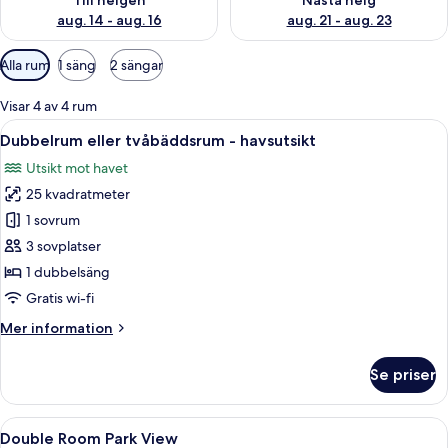
Till helgen
Nästa helg
aug. 14 - aug. 16
aug. 21 - aug. 23
Tillgängliga
Alla rum
1 säng
2 sängar
filter
för
Visar 4 av 4 rum
rum
Öppna
Ett hotellrum med två sängar, ett skr
4
Dubbelrum eller tvåbäddsrum - havsutsikt
alla
Utsikt mot havet
foton
25 kvadratmeter
för
Dubbelrum
1 sovrum
eller
3 sovplatser
tvåbäddsrum
1 dubbelsäng
-
Gratis wi-fi
havsutsikt
Mer
Mer information
information
om
Se priser
Dubbelrum
eller
tvåbäddsrum
Öppna
Ett hotellrum med en stor säng, sängbo
3
-
Double Room Park View