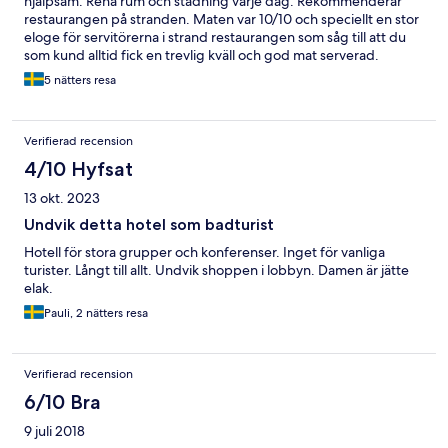
hjälpsam. Rena rum och städning varje dag. Rekommenderar
restaurangen på stranden. Maten var 10/10 och speciellt en stor
eloge för servitörerna i strand restaurangen som såg till att du
som kund alltid fick en trevlig kväll och god mat serverad.
5 nätters resa
Verifierad recension
4/10 Hyfsat
13 okt. 2023
Undvik detta hotel som badturist
Hotell för stora grupper och konferenser. Inget för vanliga
turister. Långt till allt. Undvik shoppen i lobbyn. Damen är jätte
elak.
Pauli, 2 nätters resa
Verifierad recension
6/10 Bra
9 juli 2018