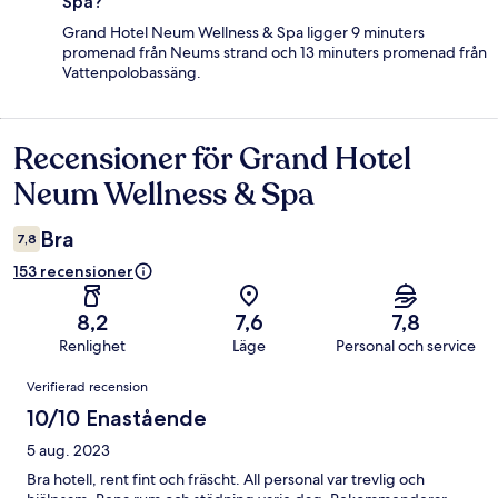
Spa?
Grand Hotel Neum Wellness & Spa ligger 9 minuters
promenad från Neums strand och 13 minuters promenad från
Vattenpolobassäng.
Recensioner för Grand Hotel
Recensioner
Neum Wellness & Spa
Bra
7,8
153 recensioner
8,2
7,6
7,8
Renlighet
Läge
Personal och service
Recensioner
Verifierad recension
10/10 Enastående
5 aug. 2023
Bra hotell, rent fint och fräscht. All personal var trevlig och