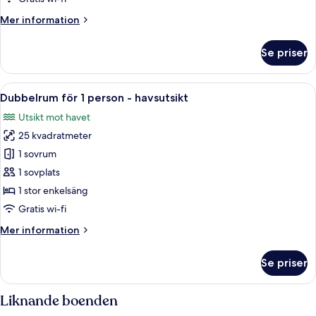
Mer
Mer information
information
om
Se priser
Trippelrum
-
havsutsikt
Öppna
Ett hotellrum med en stor säng, sängbo
2
Dubbelrum för 1 person - havsutsikt
alla
Utsikt mot havet
foton
25 kvadratmeter
för
Dubbelrum
1 sovrum
för
1 sovplats
1
1 stor enkelsäng
person
Gratis wi-fi
-
Mer
Mer information
havsutsikt
information
om
Se priser
Dubbelrum
för
1
Liknande boenden
person