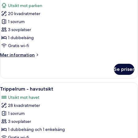
alla
havsutsikt
Utsikt mot parken
foton
20 kvadratmeter
för
Double
1 sovrum
Room
3 sovplatser
Park
1 dubbelsäng
View
Gratis wi-fi
Mer
Mer information
information
om
Se priser
Double
Room
Park
Öppna
Ett hotellrum med två sängar, ett skri
3
View
Trippelrum - havsutsikt
alla
Utsikt mot havet
foton
28 kvadratmeter
för
Trippelrum
1 sovrum
-
3 sovplatser
havsutsikt
1 dubbelsäng och 1 enkelsäng
Gratis wi-fi