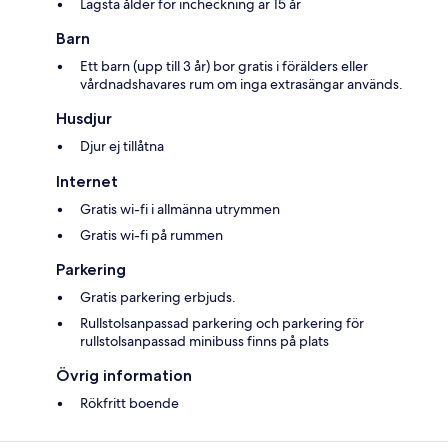
Lägsta ålder för incheckning är 15 år
Barn
Ett barn (upp till 3 år) bor gratis i förälders eller
vårdnadshavares rum om inga extrasängar används.
Husdjur
Djur ej tillåtna
Internet
Gratis wi-fi i allmänna utrymmen
Gratis wi-fi på rummen
Parkering
Gratis parkering erbjuds.
Rullstolsanpassad parkering och parkering för
rullstolsanpassad minibuss finns på plats
Övrig information
Rökfritt boende