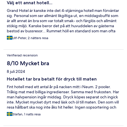
Välj ett annat hotell...
Grand Hotel är kanske inte det 4-stjärninga hotell man förväntar
sig. Personal som ser allmänt likgiltiga ut, en middagsbuffé som
är allt annat än bra som var totalt smak- och färglös och allmänt
stökig miljö. Kanske beror det på att huvuddelen av gästerna
bestod av bussresor... Rummet höll en standard som man ofta
möts av i östeuropa. Dock är dessa hotell då inte 4-stjärninga.
Ulf-Peter, 2 nätters resa
Verifierad recension
8/10 Mycket bra
8 juli 2024
Hotellet tar bra betalt för dryck till maten
Fint hotell med ett antal år på nacken mitt i Neum. 2 pooler.
Tråkig mat med billiga ingredienser. Samma med frukosten. Har
man halvpension ingår middag. Dryck köpes separat och ingick
inte. Mycket mycket dyrt med läsk och öl till maten. Den som vill
resa hållbart ska nog inte åks hit heller. Ingen sopsortering och
massa engångsplast.
Stefan, 1 natts resa