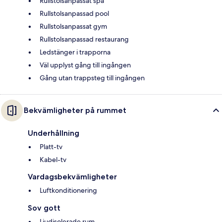
Rullstolsanpassat spa
Rullstolsanpassad pool
Rullstolsanpassat gym
Rullstolsanpassad restaurang
Ledstänger i trapporna
Väl upplyst gång till ingången
Gång utan trappsteg till ingången
Bekvämligheter på rummet
Underhållning
Platt-tv
Kabel-tv
Vardagsbekvämligheter
Luftkonditionering
Sov gott
Ljudisolerade rum