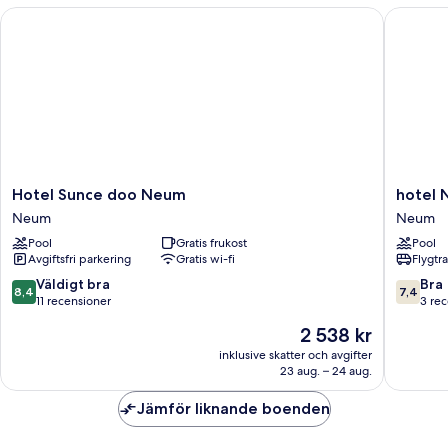
-
Hotel Sunce doo Neum
hotel N
havsutsikt
Hotel
hotel
Hotel Sunce doo Neum
hotel
Sunce
Nova
Neum
Neum
doo
doo
Pool
Gratis frukost
Pool
Neum
Neum
Avgiftsfri parkering
Gratis wi-fi
Flygtr
Neum
Neum
8.4
7.4
Väldigt bra
Bra
8,4
7,4
av
av
11 recensioner
3 re
10,
10,
Priset
2 538 kr
Väldigt
Bra,
är
bra,
3 recens
inklusive skatter och avgifter
2 538 kr
23 aug. – 24 aug.
11 recensioner
Jämför liknande boenden