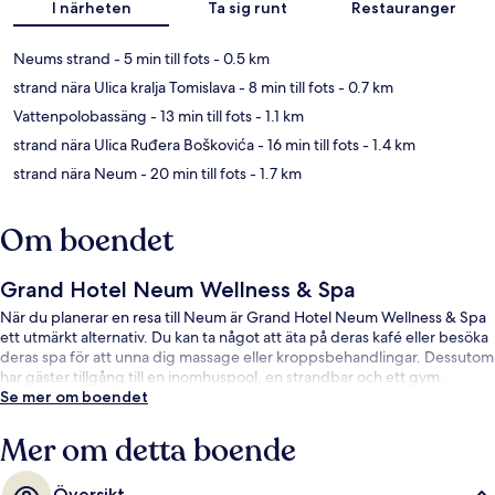
I närheten
Ta sig runt
Restauranger
Neums strand
- 5 min till fots
- 0.5 km
strand nära Ulica kralja Tomislava
- 8 min till fots
- 0.7 km
Vattenpolobassäng
- 13 min till fots
- 1.1 km
strand nära Ulica Ruđera Boškovića
- 16 min till fots
- 1.4 km
strand nära Neum
- 20 min till fots
- 1.7 km
Om boendet
Grand Hotel Neum Wellness & Spa
När du planerar en resa till Neum är Grand Hotel Neum Wellness & Spa
ett utmärkt alternativ. Du kan ta något att äta på deras kafé eller besöka
deras spa för att unna dig massage eller kroppsbehandlingar. Dessutom
har gäster tillgång till en inomhuspool, en strandbar och ett gym.
Se mer om boendet
Mer om detta boende
Översikt