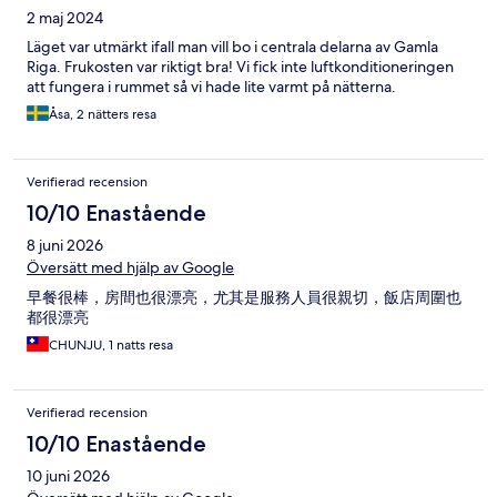
2 maj 2024
Läget var utmärkt ifall man vill bo i centrala delarna av Gamla
Riga. Frukosten var riktigt bra! Vi fick inte luftkonditioneringen
att fungera i rummet så vi hade lite varmt på nätterna.
Åsa, 2 nätters resa
Verifierad recension
10/10 Enastående
8 juni 2026
Översätt med hjälp av Google
早餐很棒，房間也很漂亮，尤其是服務人員很親切，飯店周圍也
都很漂亮
CHUNJU, 1 natts resa
Verifierad recension
10/10 Enastående
10 juni 2026