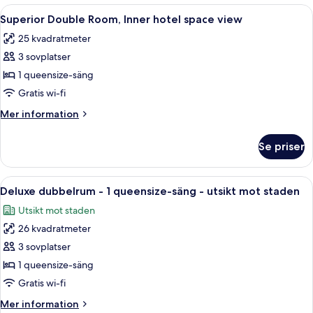
-
Öppna
En säng med fyra stänger och ett över
staden
10
1
Superior Double Room, Inner hotel space view
alla
semidubbelsäng
25 kvadratmeter
-
foton
utsikt
3 sovplatser
för
mot
Superior
1 queensize-säng
staden
Double
Gratis wi-fi
Room,
Mer
Mer information
Inner
information
hotel
om
Se priser
Superior
space
Double
view
Room,
Öppna
Ett sovrum med en himmelssäng, två s
6
Inner
Deluxe dubbelrum - 1 queensize-säng - utsikt mot staden
alla
hotel
Utsikt mot staden
space
foton
view
26 kvadratmeter
för
Deluxe
3 sovplatser
dubbelrum
1 queensize-säng
-
Gratis wi-fi
1
Mer
Mer information
queensize-