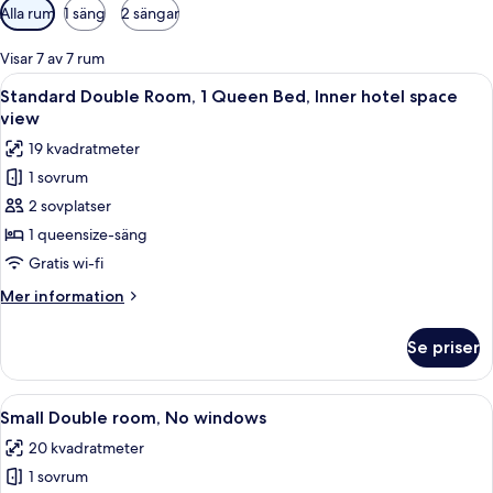
Tillgängliga
Alla rum
1 säng
2 sängar
filter
för
Visar 7 av 7 rum
rum
Öppna
Ett hotellrum med en säng, två sängbor
4
Standard Double Room, 1 Queen Bed, Inner hotel space
alla
view
foton
19 kvadratmeter
för
1 sovrum
Standard
2 sovplatser
Double
Room,
1 queensize-säng
1
Gratis wi-fi
Queen
Mer
Mer information
Bed,
information
Inner
om
Se priser
Standard
hotel
Double
space
Room,
Öppna
Ett hotellrum med en säng, sängbord, e
view
7
1
Small Double room, No windows
alla
Queen
20 kvadratmeter
Bed,
foton
Inner
1 sovrum
för
hotel