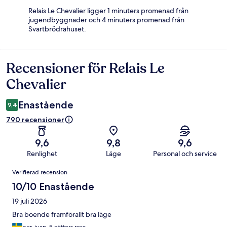
Relais Le Chevalier ligger 1 minuters promenad från
jugendbyggnader och 4 minuters promenad från
Svartbrödrahuset.
Recensioner för Relais Le
Recensioner
Chevalier
Enastående
9,4
790 recensioner
9,6
9,8
9,6
Renlighet
Läge
Personal och service
Recensioner
Verifierad recension
10/10 Enastående
19 juli 2026
Bra boende framförallt bra läge
per-juan, 5 nätters resa