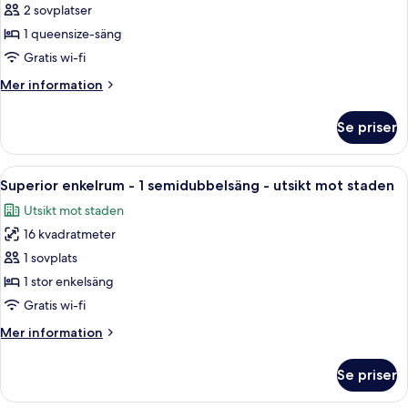
Small
2 sovplatser
space
Double
view
1 queensize-säng
room,
Gratis wi-fi
No
Mer
Mer information
windows
information
om
Se priser
Small
Double
room,
Öppna
En snyggt bäddad säng med en sängga
6
No
Superior enkelrum - 1 semidubbelsäng - utsikt mot staden
alla
windows
Utsikt mot staden
foton
16 kvadratmeter
för
Superior
1 sovplats
enkelrum
1 stor enkelsäng
-
Gratis wi-fi
1
Mer
Mer information
semidubbelsäng
information
-
om
Se priser
Superior
utsikt
enkelrum
mot