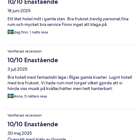
10/10 Enastående
18 juni 2025
Ett litet hotel mitt i gamla stan. Bra frukost,trevlig personal,fina
rum och mycket bra service Finns inget att klaga på.
dag finn, 1 natts resa
Verifierad recension
10/10 Enastående
3 juli 2025
Bra hotell med fantastiskt läge i Rīgas gamla kvarter. Lugnt hotell
med bra frukost. Vi hade rum mot torget vilket gjorde att vi
hörde viss musik på kvällar/nätter men helt hanterbart.
Anna, 5 nätters resa
Verifierad recension
10/10 Enastående
30 maj 2025
Översätt med hjälp av Google