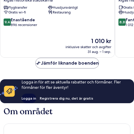
Rigas historiska stadskärna
Rigas hi
Hotel
Rigas
Flygtransfer
Husdjursvänligt
Gratis 
Keystone
historisk
Gratis wi-fi
Restaurang
Husdju
Collection
stadskä
Rigas
9.4
8.8
Enastående
Fant
9,4
8,8
historiska
av
av
896 recensioner
1 012
stadskärna
10,
10,
Enastående,
Fantastis
Priset
1 010 kr
896 recensioner
1 012 re
är
inklusive skatter och avgifter
1 010 kr
31 aug. – 1 sep.
Jämför liknande boenden
Logga in för att se aktuella rabatter och förmåner. Fler
förmåner för fler äventyr!
Logga in
Registrera dig nu, det är gratis
Om området