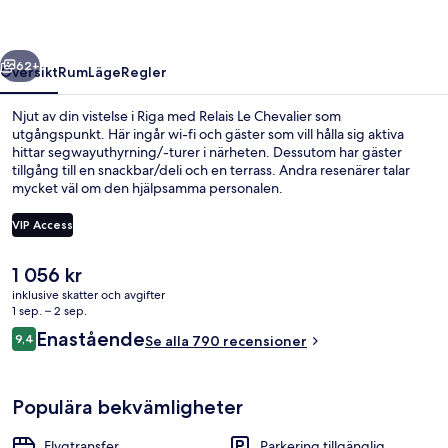
regående
Nästa
62+
Översikt
Rum
Läge
Regler
Njut av din vistelse i Riga med Relais Le Chevalier som
utgångspunkt. Här ingår wi-fi och gäster som vill hålla sig aktiva
hittar segwayuthyrning/-turer i närheten. Dessutom har gäster
tillgång till en snackbar/deli och en terrass. Andra resenärer talar
mycket väl om den hjälpsamma personalen.
VIP Access
Det
1 056 kr
Hall
nuvarande
inklusive skatter och avgifter
priset
1 sep. – 2 sep.
är
Recensioner
Enastående
9,4
Se alla 790 recensioner
1 056 kr
9,4 av 10,
Populära bekvämligheter
Flygtransfer
Parkering tillgänglig