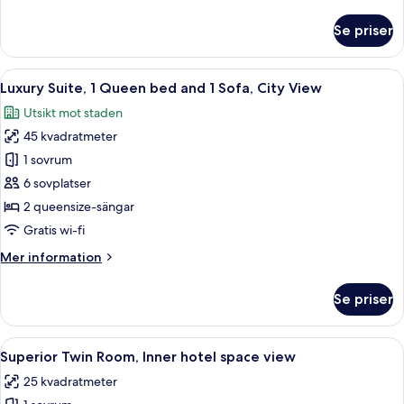
information
säng
om
Se priser
Deluxe
-
dubbelrum
utsikt
-
Öppna
Ett hotellrum med en stor säng, två s
mot
5
1
Luxury Suite, 1 Queen bed and 1 Sofa, City View
alla
staden
queensize-
Utsikt mot staden
säng
foton
-
45 kvadratmeter
för
utsikt
Luxury
1 sovrum
mot
Suite,
staden
6 sovplatser
1
2 queensize-sängar
Queen
Gratis wi-fi
bed
Mer
Mer information
and
information
1
om
Se priser
Sofa,
Luxury
Suite,
City
1
Öppna
Ett hotellrum med två sängar, en TV o
View
5
Queen
Superior Twin Room, Inner hotel space view
alla
bed
25 kvadratmeter
and
foton
1