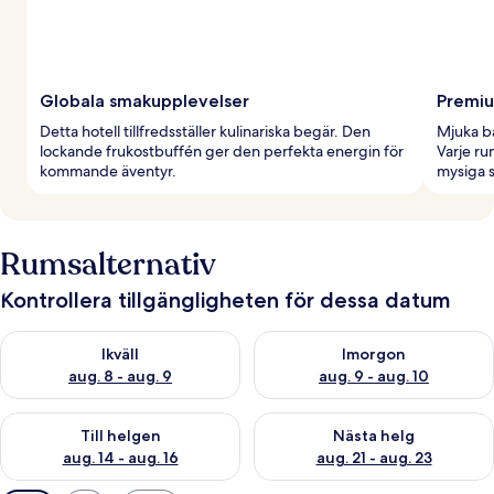
Globala smakupplevelser
Premi
Detta hotell tillfredsställer kulinariska begär. Den
Mjuka ba
lockande frukostbuffén ger den perfekta energin för
Varje r
kommande äventyr.
mysiga 
Rumsalternativ
Kontrollera tillgängligheten för dessa datum
Kontrollera tillgängligheten för ikväll aug. 8 - aug. 9
Kontrollera tillgängligheten f
Ikväll
Imorgon
aug. 8 - aug. 9
aug. 9 - aug. 10
Kontrollera tillgängligheten för den här helgen aug. 14 - aug. 
Kontrollera tillgängligheten fö
Till helgen
Nästa helg
aug. 14 - aug. 16
aug. 21 - aug. 23