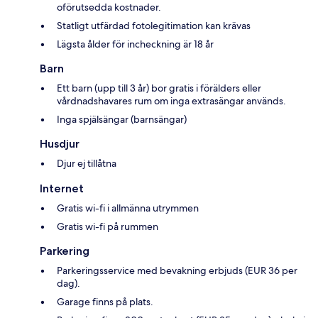
oförutsedda kostnader.
Statligt utfärdad fotolegitimation kan krävas
Lägsta ålder för incheckning är 18 år
Barn
Ett barn (upp till 3 år) bor gratis i förälders eller
vårdnadshavares rum om inga extrasängar används.
Inga spjälsängar (barnsängar)
Husdjur
Djur ej tillåtna
Internet
Gratis wi-fi i allmänna utrymmen
Gratis wi-fi på rummen
Parkering
Parkeringsservice med bevakning erbjuds (EUR 36 per
dag).
Garage finns på plats.