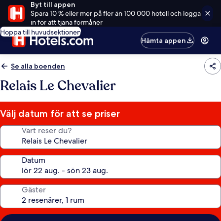
Byt till appen
Spara 10 % eller mer på fler än 100 000 hotell och logga
in för att tjäna förmåner
Hoppa till huvudsektionen
Hämta appen
Se alla boenden
Relais Le Chevalier
Välj datum för att se priser
Vart reser du?
Datum
Gäster