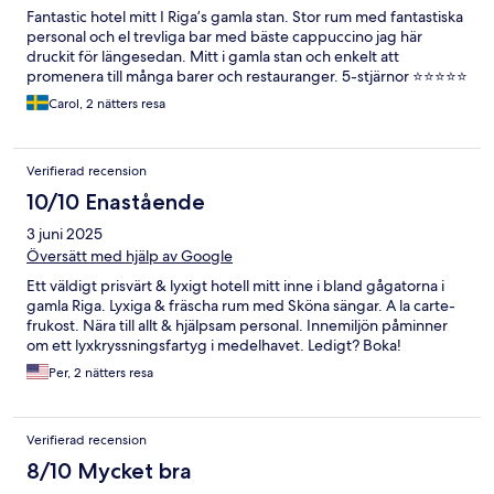
Fantastic hotel mitt I Riga’s gamla stan. Stor rum med fantastiska
personal och el trevliga bar med bäste cappuccino jag här
druckit för längesedan. Mitt i gamla stan och enkelt att
promenera till många barer och restauranger. 5-stjärnor ⭐️⭐️⭐️⭐️⭐️
Carol, 2 nätters resa
Verifierad recension
10/10 Enastående
3 juni 2025
Översätt med hjälp av Google
Ett väldigt prisvärt & lyxigt hotell mitt inne i bland gågatorna i
gamla Riga. Lyxiga & fräscha rum med Sköna sängar. A la carte-
frukost. Nära till allt & hjälpsam personal. Innemiljön påminner
om ett lyxkryssningsfartyg i medelhavet. Ledigt? Boka!
Per, 2 nätters resa
Verifierad recension
8/10 Mycket bra