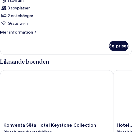
1 sovrum
för
Sofa,
Superior
3 sovplatser
City
Twin
View
2 enkelsängar
Room,
Gratis wi-fi
Inner
Mer
Mer information
hotel
information
space
om
Se priser
Superior
view
Twin
Room,
Liknande boenden
Inner
hotel
Konventa Sēta Hotel Keystone Collection
Hotel Ju
space
view
Konventa
Hotel
Konventa Sēta Hotel Keystone Collection
Hotel 
Sēta
Justus