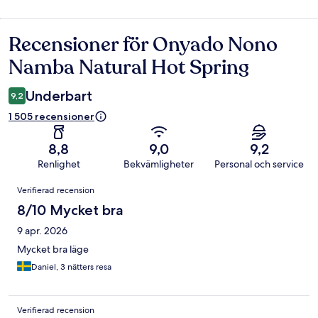
Recensioner för Onyado Nono
Recensioner
Namba Natural Hot Spring
Underbart
9,2
1 505 recensioner
8,8
9,0
9,2
Renlighet
Bekvämligheter
Personal och service
Recensioner
Verifierad recension
8/10 Mycket bra
9 apr. 2026
Mycket bra läge
Daniel, 3 nätters resa
Verifierad recension