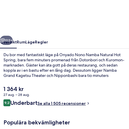
Nono
Namba
Natural
Hot
Spring
regående
Nästa
102+
Översikt
Rum
Läge
Regler
Du bor med fantastiskt läge på Onyado Nono Namba Natural Hot
Spring, bara fem minuters promenad från Dotonbori och Kuromon-
marknaden. Gäster kan äta gott på deras restaurang, och sedan
koppla av i en bastu efter en lång dag. Dessutom ligger Namba
Grand Kagetsu Theater och Nipponbashi bara tio minuters
promenad härifrån. Andra resenärer brukar uppskatta närheten till
kollektivtrafik. Boendet ligger bara några steg från Nippombashi
Det
1 364 kr
tågstation och till Nagahoribashi tågstation tar det inte mer än 9
nuvarande
27 aug. – 28 aug.
minuter att gå.
priset
Recensioner
Underbart
Varma källor
9,2
är
Se alla 1 505 recensioner
9,2 av 10,
1 364 kr
Populära bekvämligheter