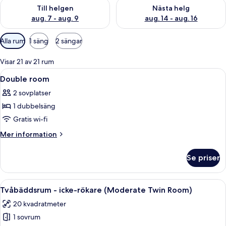
Kontrollera tillgängligheten för den här helgen aug. 7 - aug. 9
Kontrollera tillgängligheten fö
Till helgen
Nästa helg
aug. 7 - aug. 9
aug. 14 - aug. 16
Tillgängliga
Alla rum
1 säng
2 sängar
filter
för
Visar 21 av 21 rum
rum
Öppna
Ett hotellrum med en stor säng, en tv, e
5
Double room
alla
2 sovplatser
foton
1 dubbelsäng
för
Double
Gratis wi-fi
room
Mer
Mer information
information
om
Se priser
Double
room
Öppna
Ett hotellrum med två sängar, en TV oc
6
Tvåbäddsrum - icke-rökare (Moderate Twin Room)
alla
20 kvadratmeter
foton
1 sovrum
för