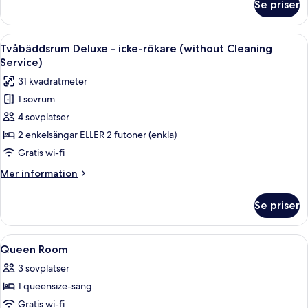
Se priser
Superior
Service)
tvåbäddsrum
-
Öppna
Ett hotellrum med en stor säng, ett lite
6
icke-
Tvåbäddsrum Deluxe - icke-rökare (without Cleaning
alla
rökare
Service)
(without
foton
31 kvadratmeter
Cleaning
för
Service)
1 sovrum
Tvåbäddsrum
4 sovplatser
Deluxe
-
2 enkelsängar ELLER 2 futoner (enkla)
icke-
Gratis wi-fi
rökare
Mer
Mer information
(without
information
Cleaning
om
Se priser
Tvåbäddsrum
Service)
Deluxe
-
Öppna
Värdeförvaringsskåp på rummet, skrivbo
5
icke-
Queen Room
alla
rökare
3 sovplatser
(without
foton
Cleaning
1 queensize-säng
för
Service)
Queen
Gratis wi-fi