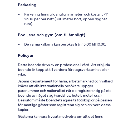
Parkering
Parkering finns tillgänglig i närheten och kostar JPY
2500 per per natt (300 meter bort, öppen dygnet
runt).
Pool, spa och gym (om tillämpligt)
De varma källorna kan besökas från 15.00 till 10.00.
Policyer
Detta boende drivs av en professionell värd. Att erbjuda
boende är kopplat till värdens företagsverksamhet eller
yrke.
Japans departement för hälsa, arbetsmarknad och välfärd
kräver att alla internationella besökare uppger
passnummer och nationalitet när de registrerar sig på ett
boende av något slag (värdshus, hotell, motell osv.).
Dessutom måste boendets ägare ta fotokopior på passen
för samtliga gäster som registrerar sig och arkivera dessa
kopior.
Gästerna kan vara tryggt medvetna om att det finns