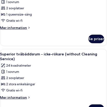
hotel,
1 sovrum
Dubbelrum
No
2 sovplatser
-
cleaning)
icke-
1 queensize-säng
rökare
Gratis wi-fi
(Queen
Mer
Mer information
Room
information
without
om
Se priser
Dubbelrum
Cleaning
-
Service)
icke-
Öppna
Ett hotellrum med två sängar, en soffa 
6
rökare
Superior tvåbäddsrum - icke-rökare (without Cleaning
alla
(Queen
Service)
Room
foton
24 kvadratmeter
without
för
Cleaning
1 sovrum
Superior
Service)
2 sovplatser
tvåbäddsrum
-
2 stora enkelsängar
icke-
Gratis wi-fi
rökare
Mer
Mer information
(without
information
Cleaning
om