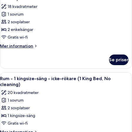
Twin,
foton
18 kvadratmeter
No
för
Cleaning
1 sovrum
Economy
Service)
2 sovplatser
tvåbäddsrum
-
2 enkelsängar
icke-
Gratis wi-fi
rökare
Mer
Mer information
(without
information
Cleaning
om
Se priser
Economy
Service)
tvåbäddsrum
-
Öppna
Ett hotellrum med en stor säng, ett lite
6
icke-
Rum - 1 kingsize-säng - icke-rökare (1 King Bed, No
alla
rökare
cleaning)
(without
foton
20 kvadratmeter
Cleaning
för
Service)
1 sovrum
Rum
2 sovplatser
-
1
1 kingsize-säng
kingsize-
Gratis wi-fi
säng
Mer