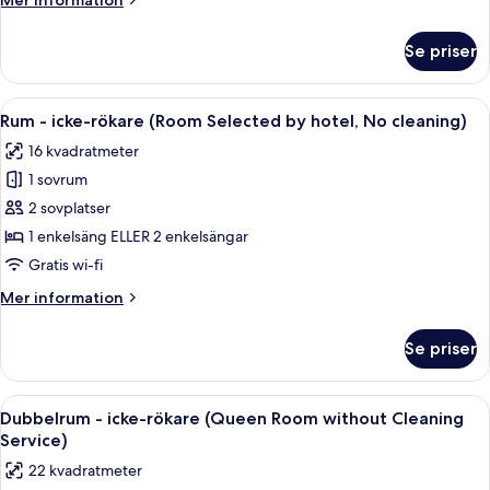
Mer information
-
information
icke-
om
Se priser
Rum
rökare
-
(1
1
Öppna
Ett hotellrum med en stor säng, en tv, 
King
7
kingsize-
Rum - icke-rökare (Room Selected by hotel, No cleaning)
alla
säng
Bed,
16 kvadratmeter
-
foton
No
icke-
1 sovrum
för
cleaning)
rökare
Rum
2 sovplatser
(1
-
King
1 enkelsäng ELLER 2 enkelsängar
Bed,
icke-
Gratis wi-fi
No
rökare
cleaning)
Mer
Mer information
(Room
information
Selected
om
Se priser
Rum
by
-
hotel,
icke-
Öppna
Ett hotellrum med en stor säng, ett lite
No
7
rökare
Dubbelrum - icke-rökare (Queen Room without Cleaning
alla
cleaning)
(Room
Service)
Selected
foton
22 kvadratmeter
by
för