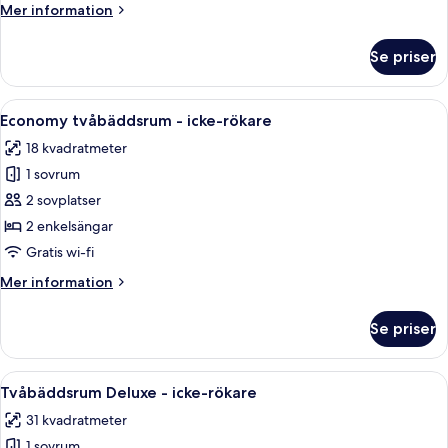
Mer
Mer information
(Hollywood
information
Twin
om
Se priser
Tvåbäddsrum
Room)
-
icke-
Öppna
Ett hotellrum med två sängar, en soffa,
6
rökare
Economy tvåbäddsrum - icke-rökare
alla
(Hollywood
18 kvadratmeter
Twin
foton
Room)
1 sovrum
för
Economy
2 sovplatser
tvåbäddsrum
2 enkelsängar
-
Gratis wi-fi
icke-
Mer
Mer information
rökare
information
om
Se priser
Economy
tvåbäddsrum
-
Öppna
Ett hotellrum med en stor säng, ett lite
6
icke-
Tvåbäddsrum Deluxe - icke-rökare
alla
rökare
31 kvadratmeter
foton
1 sovrum