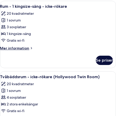
-
Öppna
Ett hotellrum med en stor säng, ett lite
6
icke-
Rum - 1 kingsize-säng - icke-rökare
alla
rökare
20 kvadratmeter
(Queen
foton
Room)
1 sovrum
för
Rum
3 sovplatser
-
1 kingsize-säng
1
Gratis wi-fi
kingsize-
Mer
Mer information
säng
information
-
om
Se priser
Rum
icke-
-
rökare
1
Öppna
Ett hotellrum med en stor säng, ett skri
6
kingsize-
Tvåbäddsrum - icke-rökare (Hollywood Twin Room)
alla
säng
20 kvadratmeter
-
foton
icke-
1 sovrum
för
rökare
Tvåbäddsrum
4 sovplatser
-
2 stora enkelsängar
icke-
Gratis wi-fi
rökare