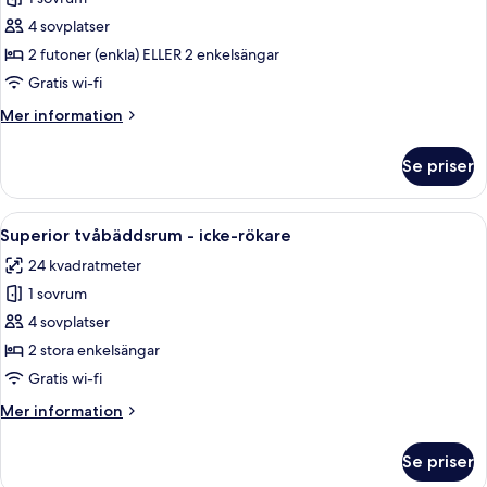
för
Tvåbäddsrum
4 sovplatser
Deluxe
2 futoner (enkla) ELLER 2 enkelsängar
-
Gratis wi-fi
icke-
Mer
Mer information
rökare
information
om
Se priser
Tvåbäddsrum
Deluxe
-
Öppna
Ett hotellrum med två sängar, en soffa 
6
icke-
Superior tvåbäddsrum - icke-rökare
alla
rökare
24 kvadratmeter
foton
1 sovrum
för
Superior
4 sovplatser
tvåbäddsrum
2 stora enkelsängar
-
Gratis wi-fi
icke-
Mer
Mer information
rökare
information
om
Se priser
Superior