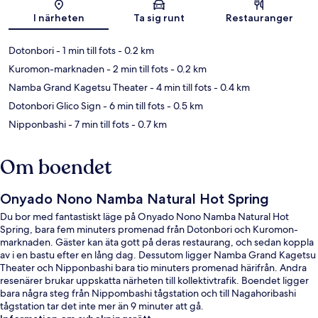
Karta
I närheten
Ta sig runt
Restauranger
Dotonbori
- 1 min till fots
- 0.2 km
Kuromon-marknaden
- 2 min till fots
- 0.2 km
Namba Grand Kagetsu Theater
- 4 min till fots
- 0.4 km
Dotonbori Glico Sign
- 6 min till fots
- 0.5 km
Nipponbashi
- 7 min till fots
- 0.7 km
Om boendet
Onyado Nono Namba Natural Hot Spring
Du bor med fantastiskt läge på Onyado Nono Namba Natural Hot
Spring, bara fem minuters promenad från Dotonbori och Kuromon-
marknaden. Gäster kan äta gott på deras restaurang, och sedan koppla
av i en bastu efter en lång dag. Dessutom ligger Namba Grand Kagetsu
Theater och Nipponbashi bara tio minuters promenad härifrån. Andra
resenärer brukar uppskatta närheten till kollektivtrafik. Boendet ligger
bara några steg från Nippombashi tågstation och till Nagahoribashi
tågstation tar det inte mer än 9 minuter att gå.