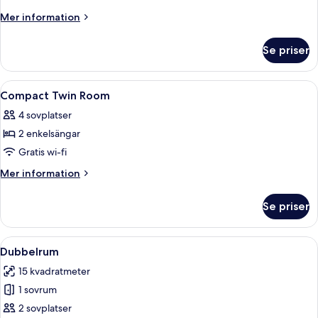
Room
Mer
Mer information
information
om
Se priser
Queen
Room
Öppna
Värdeförvaringsskåp på rummet, skrivbo
6
Compact Twin Room
alla
4 sovplatser
foton
2 enkelsängar
för
Compact
Gratis wi-fi
Twin
Mer
Mer information
Room
information
om
Se priser
Compact
Twin
Room
Öppna
Ett hotellrum med en stor säng, en tv, 
5
Dubbelrum
alla
15 kvadratmeter
foton
1 sovrum
för
Dubbelrum
2 sovplatser