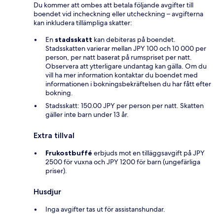
Du kommer att ombes att betala följande avgifter till
boendet vid incheckning eller utcheckning – avgifterna
kan inkludera tillämpliga skatter:
En
stadsskatt
kan debiteras på boendet.
Stadsskatten varierar mellan JPY 100 och 10 000 per
person, per natt baserat på rumspriset per natt.
Observera att ytterligare undantag kan gälla. Om du
vill ha mer information kontaktar du boendet med
informationen i bokningsbekräftelsen du har fått efter
bokning.
Stadsskatt: 150.00 JPY per person per natt. Skatten
gäller inte barn under 13 år.
Extra tillval
Frukostbuffé
erbjuds mot en tilläggsavgift på JPY
2500 för vuxna och JPY 1200 för barn (ungefärliga
priser).
Husdjur
Inga avgifter tas ut för assistanshundar.