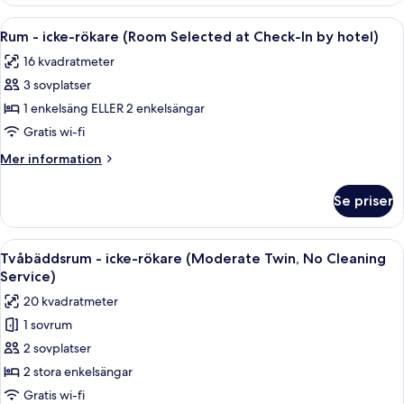
tvåbäddsrum
-
Öppna
Ett hotellrum med en stor säng, en tv, 
4
icke-
Rum - icke-rökare (Room Selected at Check-In by hotel)
alla
rökare
16 kvadratmeter
foton
3 sovplatser
för
Rum
1 enkelsäng ELLER 2 enkelsängar
-
Gratis wi-fi
icke-
Mer
Mer information
rökare
information
(Room
om
Se priser
Rum
Selected
-
at
icke-
Öppna
Ett hotellrum med två sängar, en TV oc
Check-
6
rökare
Tvåbäddsrum - icke-rökare (Moderate Twin, No Cleaning
alla
(Room
In
Service)
Selected
foton
by
20 kvadratmeter
at
för
hotel)
Check-
1 sovrum
Tvåbäddsrum
In
2 sovplatser
-
by
hotel)
icke-
2 stora enkelsängar
rökare
Gratis wi-fi