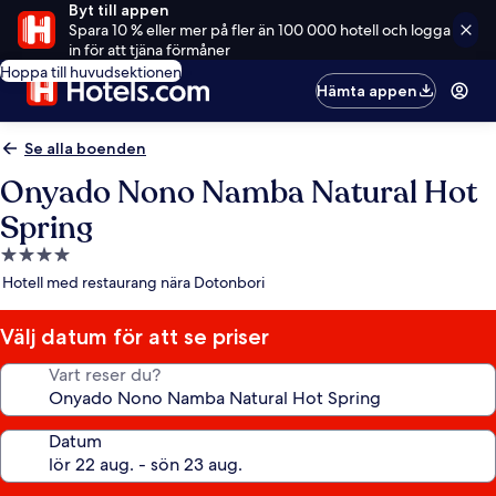
Byt till appen
Spara 10 % eller mer på fler än 100 000 hotell och logga
in för att tjäna förmåner
Hoppa till huvudsektionen
Hämta appen
Se alla boenden
Onyado Nono Namba Natural Hot
Spring
4.0-
stjärnigt
Hotell med restaurang nära Dotonbori
boende
Välj datum för att se priser
Vart reser du?
Datum