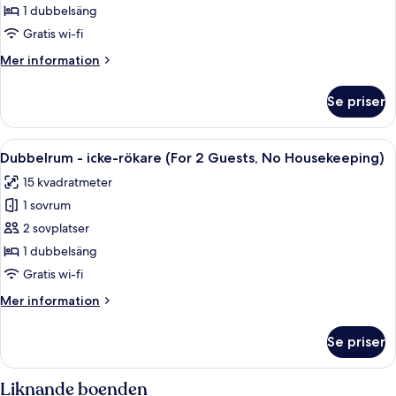
1 dubbelsäng
Gratis wi-fi
Mer
Mer information
information
om
Se priser
Dubbelrum
Öppna
Ett hotellrum med en stor säng, en tv, 
5
Dubbelrum - icke-rökare (For 2 Guests, No Housekeeping)
alla
15 kvadratmeter
foton
1 sovrum
för
Dubbelrum
2 sovplatser
-
1 dubbelsäng
icke-
Gratis wi-fi
rökare
Mer
Mer information
(For
information
2
om
Se priser
Dubbelrum
Guests,
-
No
icke-
Liknande boenden
Housekeeping)
rökare