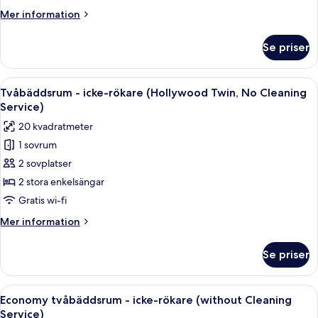
(Moderate
Mer
Mer information
Twin,
information
No
om
Se priser
Tvåbäddsrum
Cleaning
-
Service)
icke-
Öppna
Ett hotellrum med en stor säng, ett skri
6
rökare
Tvåbäddsrum - icke-rökare (Hollywood Twin, No Cleaning
alla
(Moderate
Service)
Twin,
foton
20 kvadratmeter
No
för
Cleaning
1 sovrum
Tvåbäddsrum
Service)
2 sovplatser
-
icke-
2 stora enkelsängar
rökare
Gratis wi-fi
(Hollywood
Mer
Mer information
Twin,
information
No
om
Se priser
Tvåbäddsrum
Cleaning
-
Service)
icke-
Öppna
Ett hotellrum med två sängar, en soffa,
6
rökare
Economy tvåbäddsrum - icke-rökare (without Cleaning
alla
(Hollywood
Service)