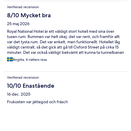
Verifierad recension
8/10 Mycket bra
25 maj 2026
Royal National Hotel är ett väldigt stort hotell med sina över
tusen rum. Rummen var helt okej; det var rent, och framför allt
var det tysta rum. Det var enkelt, men funktionellt. Hotellet låg
väldigt centralt, så det gick att gå till Oxford Street på cirka 15
minuter. Det var också väldigt bekvämt att kunna ta tunnelbanan
från Heathrow flygplats direkt till Russell Square, där hotellet
Birgitta, 4 nätters resa
låg.
Verifierad recension
10/10 Enastående
16 dec. 2025
Frukosten var jättegod och fräsch