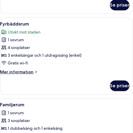
om
Se priser
Trippelrum
-
3
Öppna
Ett hotellrum med tre sängar placerad
3
enkelsängar
Fyrbäddsrum
alla
Utsikt mot staden
foton
1 sovrum
för
Fyrbäddsrum
4 sovplatser
3 enkelsängar och 1 utdragssäng (enkel)
Gratis wi-fi
Mer
Mer information
information
om
Se priser
Fyrbäddsrum
Öppna
Ett hotellrum med två sängar, mörkgr
6
Familjerum
alla
1 sovrum
foton
3 sovplatser
för
Familjerum
1 dubbelsäng och 1 enkelsäng