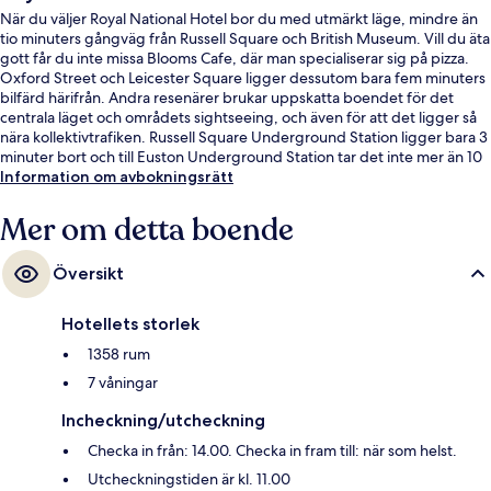
När du väljer Royal National Hotel bor du med utmärkt läge, mindre än
tio minuters gångväg från Russell Square och British Museum. Vill du äta
gott får du inte missa Blooms Cafe, där man specialiserar sig på pizza.
Oxford Street och Leicester Square ligger dessutom bara fem minuters
bilfärd härifrån. Andra resenärer brukar uppskatta boendet för det
centrala läget och områdets sightseeing, och även för att det ligger så
nära kollektivtrafiken. Russell Square Underground Station ligger bara 3
minuter bort och till Euston Underground Station tar det inte mer än 10
minuter att gå.
Information om avbokningsrätt
Mer om detta boende
Översikt
Hotellets storlek
1358 rum
7 våningar
Incheckning/utcheckning
Checka in från: 14.00. Checka in fram till: när som helst.
Utcheckningstiden är kl. 11.00