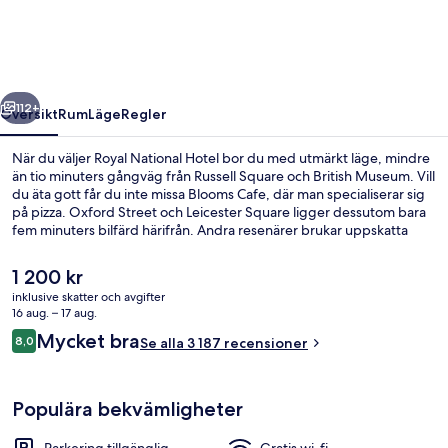
regående
Nästa
112+
Översikt
Rum
Läge
Regler
När du väljer Royal National Hotel bor du med utmärkt läge, mindre
än tio minuters gångväg från Russell Square och British Museum. Vill
du äta gott får du inte missa Blooms Cafe, där man specialiserar sig
på pizza. Oxford Street och Leicester Square ligger dessutom bara
fem minuters bilfärd härifrån. Andra resenärer brukar uppskatta
boendet för det centrala läget och områdets sightseeing, och även
för att det ligger så nära kollektivtrafiken. Russell Square
Det
1 200 kr
Underground Station ligger bara 3 minuter bort och till Euston
nuvarande
inklusive skatter och avgifter
Underground Station tar det inte mer än 10 minuter att gå.
priset
16 aug. – 17 aug.
Bekvämlighet
är
Recensioner
Mycket bra
8,0
Se alla 3 187 recensioner
1 200 kr
8,0 av 10,
Populära bekvämligheter