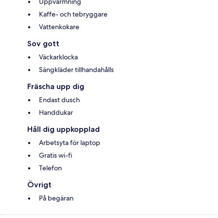
Uppvärmning
Kaffe- och tebryggare
Vattenkokare
Sov gott
Väckarklocka
Sängkläder tillhandahålls
Fräscha upp dig
Endast dusch
Handdukar
Håll dig uppkopplad
Arbetsyta för laptop
Gratis wi-fi
Telefon
Övrigt
På begäran