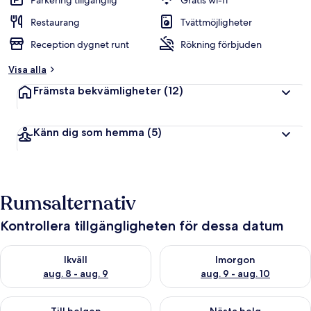
Parkering tillgänglig
Gratis wi-fi
Restaurang
Tvättmöjligheter
Reception dygnet runt
Rökning förbjuden
Visa alla
Främsta bekvämligheter
(12)
Känn dig som hemma
(5)
Rumsalternativ
Kontrollera tillgängligheten för dessa datum
Kontrollera tillgängligheten för ikväll aug. 8 - aug. 9
Kontrollera tillgängligheten f
Ikväll
Imorgon
aug. 8 - aug. 9
aug. 9 - aug. 10
Kontrollera tillgängligheten för den här helgen aug. 14 - aug. 
Kontrollera tillgängligheten fö