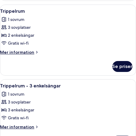
Öppna
Ett hotellrum med två sängar, en stor
7
Trippelrum
alla
1 sovrum
foton
3 sovplatser
för
Trippelrum
2 enkelsängar
Gratis wi-fi
Mer
Mer information
information
om
Se priser
Trippelrum
Öppna
Ett hotellrum med två sängar, en plat
5
Trippelrum - 3 enkelsängar
alla
1 sovrum
foton
3 sovplatser
för
Trippelrum
3 enkelsängar
-
Gratis wi-fi
3
Mer
Mer information
enkelsängar
information