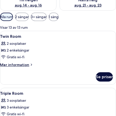
Till helgen
Nästa helg
aug. 14 - aug. 16
aug. 21 - aug. 23
Tillgängliga
Alla rum
2 sängar
3+ sängar
1 säng
filter
för
Visar 13 av 13 rum
rum
Öppna
Arbetsyta för laptop, gratis wi-fi, vä
1
Twin Room
alla
2 sovplatser
foton
2 enkelsängar
för
Twin
Gratis wi-fi
Room
Mer
Mer information
information
om
Se priser
Twin
Room
Öppna
Arbetsyta för laptop, gratis wi-fi, vä
5
Triple Room
alla
3 sovplatser
foton
3 enkelsängar
för
Triple
Gratis wi-fi