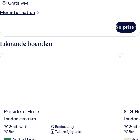
Gratis wi-fi
Mer
Mer information
information
om
Se priser
Familjerum
Liknande boenden
President Hotel
STG Hote
President
STG
President Hotel
STG Ho
Hotel
Hotel
London centrum
London 
London
London
Gratis wi-fi
Restaurang
Gratis 
centrum
Oxford
Bar
Tvättmöjligheter
Bar
Street
London
8.4
7.6
Väldigt bra
Bra