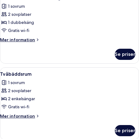
alla
1 sovrum
foton
2 sovplatser
för
Dubbelrum
1 dubbelsäng
-
Gratis wi-fi
1
Mer
Mer information
dubbelsäng
information
om
Se priser
Dubbelrum
-
1
Öppna
Ett hotellrum med två sängar, en inra
9
dubbelsäng
Tvåbäddsrum
alla
1 sovrum
foton
2 sovplatser
för
Tvåbäddsrum
2 enkelsängar
Gratis wi-fi
Mer
Mer information
information
om
Se priser
Tvåbäddsrum