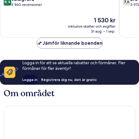
8,4
7,6
centrum
av
av
3 960 recensioner
3 97
10,
10,
Väldigt
Bra,
Priset
1 530 kr
bra,
3 972 re
är
inklusive skatter och avgifter
3 960 recensioner
1 530 kr
31 aug. – 1 sep.
Jämför liknande boenden
Logga in för att se aktuella rabatter och förmåner. Fler
förmåner för fler äventyr!
Logga in
Registrera dig nu, det är gratis
Om området