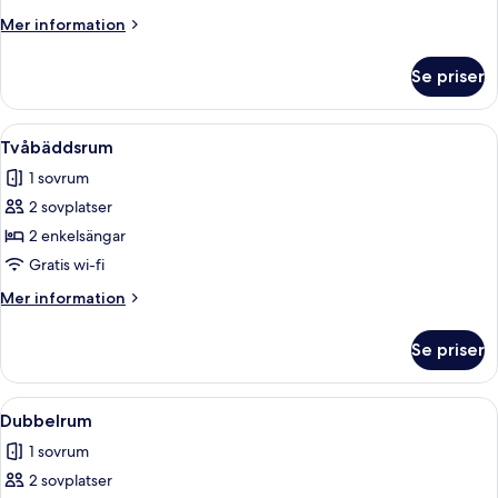
Room
Mer
Mer information
information
om
Se priser
Triple
Room
Öppna
Ett hotellrum med två sängar, ett sk
10
Tvåbäddsrum
alla
1 sovrum
foton
2 sovplatser
för
Tvåbäddsrum
2 enkelsängar
Gratis wi-fi
Mer
Mer information
information
om
Se priser
Tvåbäddsrum
Öppna
Ett hotellrum med en stor säng, ett sk
8
Dubbelrum
alla
1 sovrum
foton
2 sovplatser
för