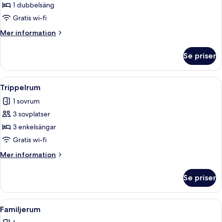
Dubbelrum
1 dubbelsäng
Gratis wi-fi
Mer
Mer information
information
om
Se priser
Dubbelrum
Öppna
Ett hotellrum med tre separata sängar, 
6
Trippelrum
alla
1 sovrum
foton
3 sovplatser
för
Trippelrum
3 enkelsängar
Gratis wi-fi
Mer
Mer information
information
om
Se priser
Trippelrum
Öppna
Ett hotellrum med två sängar, ett skri
9
Familjerum
alla