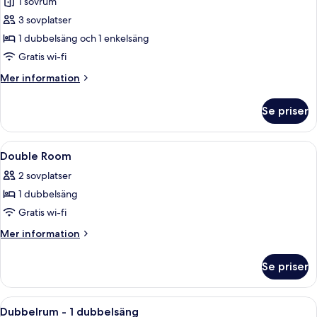
1 sovrum
foton
3 sovplatser
för
Familjerum
1 dubbelsäng och 1 enkelsäng
Gratis wi-fi
Mer
Mer information
information
om
Se priser
Familjerum
Öppna
Arbetsyta för laptop, gratis wi-fi, vä
2
Double Room
alla
2 sovplatser
foton
1 dubbelsäng
för
Double
Gratis wi-fi
Room
Mer
Mer information
information
om
Se priser
Double
Room
Öppna
Ett modernt hotellrum med en stor sän
8
Dubbelrum - 1 dubbelsäng