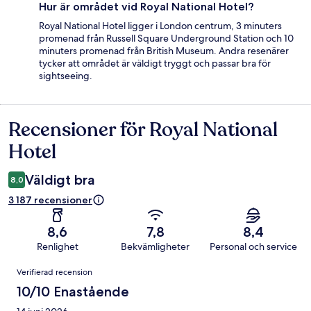
Hur är området vid Royal National Hotel?
Royal National Hotel ligger i London centrum, 3 minuters
promenad från Russell Square Underground Station och 10
minuters promenad från British Museum. Andra resenärer
tycker att området är väldigt tryggt och passar bra för
sightseeing.
Recensioner för Royal National
Recensioner
Hotel
Väldigt bra
8,0
3 187 recensioner
8,6
7,8
8,4
Renlighet
Bekvämligheter
Personal och service
Recensioner
Verifierad recension
10/10 Enastående