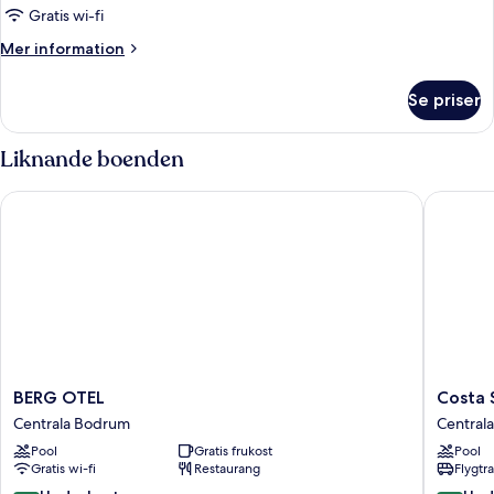
Twin
Gratis wi-fi
Room,
Mer
Mer information
Sea
information
om
View
Se priser
Twin
Room,
Sea
Liknande boenden
View
BERG OTEL
Costa Sa
BERG
Costa
BERG OTEL
Costa 
OTEL
Sariyaz
Centrala Bodrum
Central
Centrala
Hotel
Pool
Gratis frukost
Pool
Bodrum
Centrala
Gratis wi-fi
Restaurang
Flygtr
Bodrum