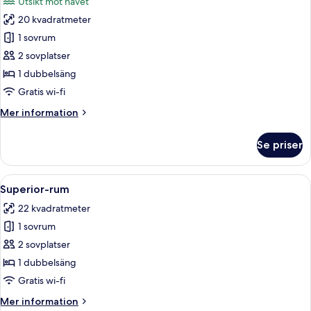
Utsikt mot havet
foton
20 kvadratmeter
för
Dubbelrum
1 sovrum
-
2 sovplatser
havsutsikt
1 dubbelsäng
Gratis wi-fi
Mer
Mer information
information
om
Se priser
Dubbelrum
-
havsutsikt
Öppna
Ett hotellrum med en säng, en byrå, e
16
Superior-rum
alla
22 kvadratmeter
foton
1 sovrum
för
Superior-
2 sovplatser
rum
1 dubbelsäng
Gratis wi-fi
Mer
Mer information