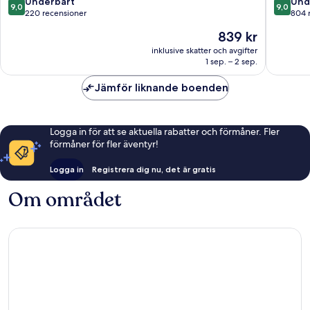
9.0
9.0
Underbart
Und
9,0
9,0
av
av
220 recensioner
804 
10,
10,
Priset
839 kr
Underbart,
Underba
är
220 recensioner
804 rec
inklusive skatter och avgifter
839 kr
1 sep. – 2 sep.
Jämför liknande boenden
Logga in för att se aktuella rabatter och förmåner. Fler
förmåner för fler äventyr!
Logga in
Registrera dig nu, det är gratis
Om området