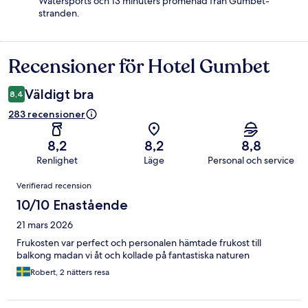
Watersports och 13 minuters promenad från Gumbet-
stranden.
Recensioner för Hotel Gumbet
Recensioner
Väldigt bra
8,4
283 recensioner
8,2
8,2
8,8
Renlighet
Läge
Personal och service
Recensioner
Verifierad recension
10/10 Enastående
21 mars 2026
Frukosten var perfect och personalen hämtade frukost till
balkong madan vi åt och kollade på fantastiska naturen
Robert, 2 nätters resa