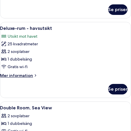
information
om
Se priser
Superior-
rum
Öppna
Ett hotellrum med en stor säng, två sä
14
Deluxe-rum - havsutsikt
alla
Utsikt mot havet
foton
25 kvadratmeter
för
Deluxe-
2 sovplatser
rum
1 dubbelsäng
-
Gratis wi-fi
havsutsikt
Mer
Mer information
information
om
Se priser
Deluxe-
rum
-
Öppna
Ett hotellrum med en säng, ett nattduk
19
havsutsikt
Double Room, Sea View
alla
2 sovplatser
foton
1 dubbelsäng
för