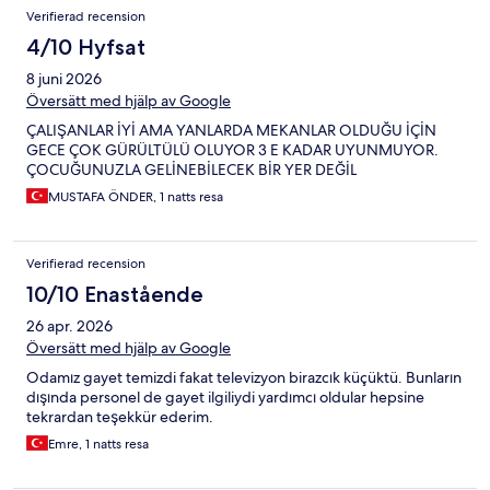
Verifierad recension
4/10 Hyfsat
8 juni 2026
Översätt med hjälp av Google
ÇALIŞANLAR İYİ AMA YANLARDA MEKANLAR OLDUĞU İÇİN
GECE ÇOK GÜRÜLTÜLÜ OLUYOR 3 E KADAR UYUNMUYOR.
ÇOCUĞUNUZLA GELİNEBİLECEK BİR YER DEĞİL
MUSTAFA ÖNDER, 1 natts resa
Verifierad recension
10/10 Enastående
26 apr. 2026
Översätt med hjälp av Google
Odamız gayet temizdi fakat televizyon birazcık küçüktü. Bunların
dışında personel de gayet ilgiliydi yardımcı oldular hepsine
tekrardan teşekkür ederim.
Emre, 1 natts resa