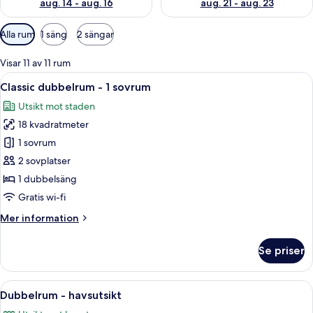
aug. 14 - aug. 16
aug. 21 - aug. 23
Tillgängliga
Alla rum
1 säng
2 sängar
filter
för
Visar 11 av 11 rum
rum
Öppna
Ett litet, rent rum med en enkel säng
12
Classic dubbelrum - 1 sovrum
alla
Utsikt mot staden
foton
18 kvadratmeter
för
Classic
1 sovrum
dubbelrum
2 sovplatser
-
1 dubbelsäng
1
Gratis wi-fi
sovrum
Mer
Mer information
information
om
Se priser
Classic
dubbelrum
-
Öppna
En kuststad med utsikt över havet och
19
1
Dubbelrum - havsutsikt
alla
sovrum