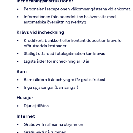
Incheckningsinstruktioner
Personalen i receptionen välkomnar gästerna vid ankomst.
Informationen från boendet kan ha översatts med
automatiska översättningsverktyg
Krävs vid incheckning
Kreditkort, bankkort eller kontant deposition krävs för
oförutsedda kostnader.
Statligt utfärdad fotolegitimation kan krävas
Lägsta ålder för incheckning är 18 år
Barn
Barn i åldern 5 år och yngre får gratis frukost
Inga spjälsängar (barnsängar)
Husdjur
Djur ej tillåtna
Internet
Gratis wi-fi i allmänna utrymmen
Gratis wi-fi på rummen