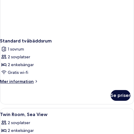
Standard tvåbäddsrum
1 sovrum
2 sovplatser
2 enkelsängar
Gratis wi-fi
Mer
Mer information
information
om
Se priser
Standard
tvåbäddsrum
Öppna
Ett hotellrum med en säng, en tv, en 
1
Twin Room, Sea View
alla
2 sovplatser
foton
2 enkelsängar
för