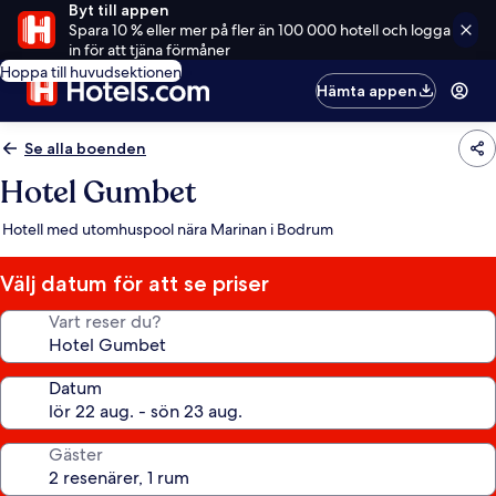
Byt till appen
Spara 10 % eller mer på fler än 100 000 hotell och logga
in för att tjäna förmåner
Hoppa till huvudsektionen
Hämta appen
Se alla boenden
Hotel Gumbet
Hotell med utomhuspool nära Marinan i Bodrum
Välj datum för att se priser
Vart reser du?
Datum
Gäster