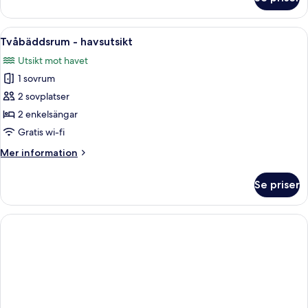
Trippelrum
-
flera
Öppna
Ett hotellrum med en säng, en tv, en b
1
sängar
Tvåbäddsrum - havsutsikt
alla
-
Utsikt mot havet
havsutsikt
foton
1 sovrum
för
Tvåbäddsrum
2 sovplatser
-
2 enkelsängar
havsutsikt
Gratis wi-fi
Mer
Mer information
information
om
Se priser
Tvåbäddsrum
-
havsutsikt