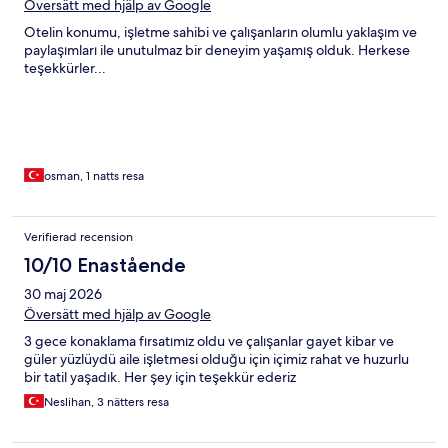
Översätt med hjälp av Google
Otelin konumu, işletme sahibi ve çalışanların olumlu yaklaşım ve
paylaşımları ile unutulmaz bir deneyim yaşamış olduk. Herkese
teşekkürler...
osman, 1 natts resa
Verifierad recension
10/10 Enastående
30 maj 2026
Översätt med hjälp av Google
3 gece konaklama fırsatımız oldu ve çalışanlar gayet kibar ve
güler yüzlüydü aile işletmesi olduğu için içimiz rahat ve huzurlu
bir tatil yaşadık. Her şey için teşekkür ederiz
Neslihan, 3 nätters resa