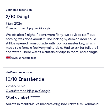
Verifierad recension
2/10 Dåligt
7 juni 2026
Översätt med hjälp av Google
We left after 1 night. Rooms were filthy, we advised staff but
nothing was done about it. The locking system on door could
still be opened from outside with room or master key, which
made solo female feel very vulnerable. Had to ask for toilet roll
and water. There wasn't a curtain or cups in room, and a single
sheet on a double bed for 2 people to share. Views spectacular,
Kevin, 2 nätters resa
but that was ruined by extreme music from local nightclubs until
3am
Verifierad recension
10/10 Enastående
29 sep. 2025
Översätt med hjälp av Google
Otel gumbet *****
Abi otelin manzarasi ve manzara eşliğinde kahvalti mukemmeldi.