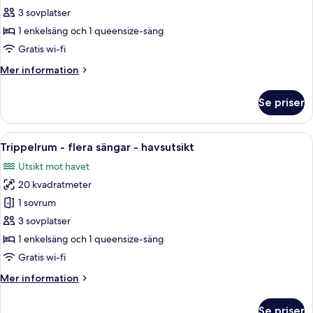
-
3 sovplatser
flera
1 enkelsäng och 1 queensize-säng
sängar
Gratis wi-fi
Mer
Mer information
information
om
Se priser
Trippelrum
-
flera
Öppna
En kuststad med byggnader, en klar h
9
sängar
Trippelrum - flera sängar - havsutsikt
alla
Utsikt mot havet
foton
20 kvadratmeter
för
Trippelrum
1 sovrum
-
3 sovplatser
flera
1 enkelsäng och 1 queensize-säng
sängar
Gratis wi-fi
-
Mer
Mer information
havsutsikt
information
om
Se priser