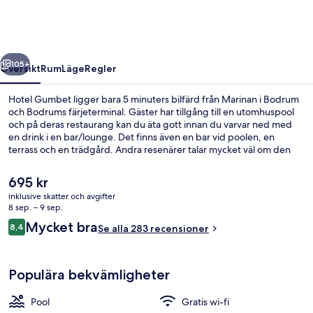
regående
Nästa
105+
Översikt
Rum
Läge
Regler
Hotel Gumbet ligger bara 5 minuters bilfärd från Marinan i Bodrum
och Bodrums färjeterminal. Gäster har tillgång till en utomhuspool
och på deras restaurang kan du äta gott innan du varvar ned med
en drink i en bar/lounge. Det finns även en bar vid poolen, en
terrass och en trädgård. Andra resenärer talar mycket väl om den
hjälpsamma personalen.
Det
695 kr
nuvarande
inklusive skatter och avgifter
priset
8 sep. – 9 sep.
Utomhuspool
är
Recensioner
Mycket bra
8,4
Se alla 283 recensioner
695 kr
8,4 av 10,
Populära bekvämligheter
Pool
Gratis wi-fi