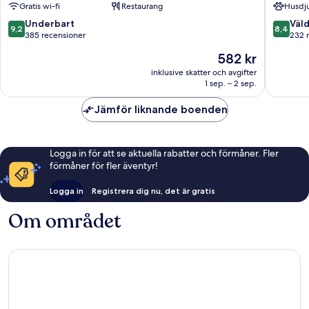
Gratis wi-fi
Restaurang
Husdju
Chang
Chang
Khlan
Phueak
9.2
8.4
Underbart
Väld
9,2
8,4
av
av
385 recensioner
232 
10,
10,
Priset
582 kr
Underbart,
Väldigt
är
385 recensioner
bra,
inklusive skatter och avgifter
582 kr
1 sep. – 2 sep.
232 rec
Jämför liknande boenden
Logga in för att se aktuella rabatter och förmåner. Fler
förmåner för fler äventyr!
Logga in
Registrera dig nu, det är gratis
Om området