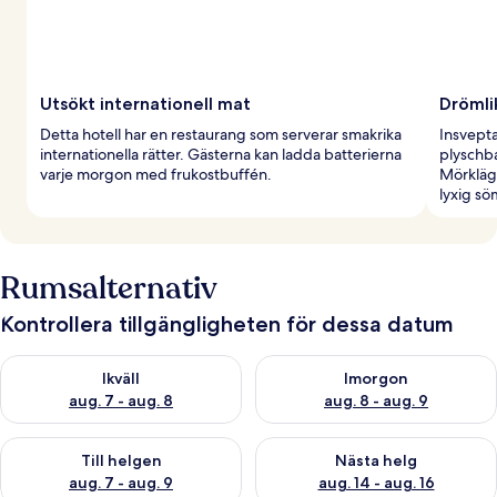
Utsökt internationell mat
Drömli
Detta hotell har en restaurang som serverar smakrika
Insvepta
internationella rätter. Gästerna kan ladda batterierna
plyschba
varje morgon med frukostbuffén.
Mörkläg
lyxig sö
Rumsalternativ
Kontrollera tillgängligheten för dessa datum
Kontrollera tillgängligheten för ikväll aug. 7 - aug. 8
Kontrollera tillgängligheten f
Ikväll
Imorgon
aug. 7 - aug. 8
aug. 8 - aug. 9
Kontrollera tillgängligheten för den här helgen aug. 7 - aug. 9
Kontrollera tillgängligheten fö
Till helgen
Nästa helg
aug. 7 - aug. 9
aug. 14 - aug. 16