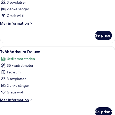
Twin
3 sovplatser
Room
2 enkelsängar
Gratis wi-fi
Mer
Mer information
information
om
Se priser
Superior
Twin
Room
Öppna
Ett modernt hotellrum med två sängar, 
3
Tvåbäddsrum Deluxe
alla
Utsikt mot staden
foton
35 kvadratmeter
för
Tvåbäddsrum
1 sovrum
Deluxe
3 sovplatser
2 enkelsängar
Gratis wi-fi
Mer
Mer information
information
om
Se priser
Tvåbäddsrum