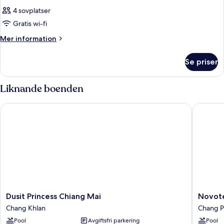
4 sovplatser
Gratis wi-fi
Mer
Mer information
information
om
Se priser
Rum
Liknande boenden
Dusit Princess Chiang Mai
Novotel
Dusit
Novotel
Dusit Princess Chiang Mai
Novot
Princess
Chiangm
Chang Khlan
Chang 
Chiang
Nimman
Pool
Avgiftsfri parkering
Pool
Mai
Journe