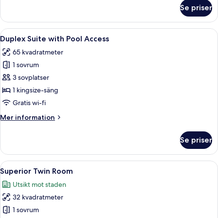
om
Se priser
Premier
Garden
Double
Öppna
Ett modernt hotellrum med en stor sä
5
Room
Duplex Suite with Pool Access
alla
65 kvadratmeter
foton
1 sovrum
för
Duplex
3 sovplatser
Suite
1 kingsize-säng
with
Gratis wi-fi
Pool
Mer
Mer information
Access
information
om
Se priser
Duplex
Suite
with
Öppna
Ett modernt hotellrum med en stor sän
4
Pool
Superior Twin Room
alla
Access
Utsikt mot staden
foton
32 kvadratmeter
för
Superior
1 sovrum