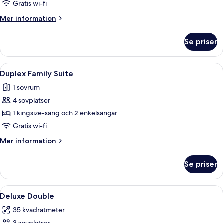
Room
Gratis wi-fi
Mer
Mer information
information
om
Se priser
Superior
Triple
Room
Öppna
Ett hotellrum med två sängar, en sängga
5
Duplex Family Suite
alla
1 sovrum
foton
4 sovplatser
för
Duplex
1 kingsize-säng och 2 enkelsängar
Family
Gratis wi-fi
Suite
Mer
Mer information
information
om
Se priser
Duplex
Family
Suite
Öppna
Egyptiska bomullslakan, sängtillbehör
3
Deluxe Double
alla
35 kvadratmeter
foton
3 sovplatser