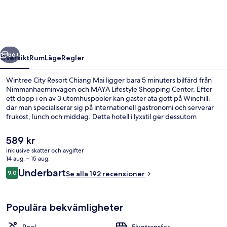
Chiang
Mai
regående
Nästa
56+
Översikt
Rum
Läge
Regler
Wintree City Resort Chiang Mai ligger bara 5 minuters bilfärd från
Nimmanhaeminvägen och MAYA Lifestyle Shopping Center. Efter
ett dopp i en av 3 utomhuspooler kan gäster äta gott på Winchill,
där man specialiserar sig på internationell gastronomi och serverar
frukost, lunch och middag. Detta hotell i lyxstil ger dessutom
tillgång till ett fitnesscenter, en barnpool och en terrass.
Det
589 kr
nuvarande
inklusive skatter och avgifter
priset
14 aug. – 15 aug.
Terrass/Patio
är
Recensioner
Underbart
9,0
Se alla 192 recensioner
589 kr
9,0 av 10,
Populära bekvämligheter