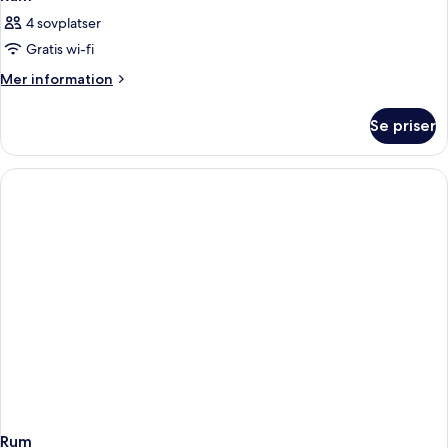
4 sovplatser
Gratis wi-fi
Mer
Mer information
information
om
Se priser
Rum
Rum