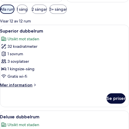
Tillgängliga
Alla rum
1 säng
2 sängar
3+ sängar
filter
för
Visar 12 av 12 rum
rum
Öppna
Ett modernt hotellrum med en säng, et
8
Superior dubbelrum
alla
Utsikt mot staden
foton
32 kvadratmeter
för
Superior
1 sovrum
dubbelrum
3 sovplatser
1 kingsize-säng
Gratis wi-fi
Mer
Mer information
information
om
Se priser
Superior
dubbelrum
Öppna
Ett modernt hotellrum med en stor sä
4
Deluxe dubbelrum
alla
Utsikt mot staden
foton