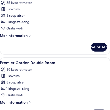
35 kvadratmeter
för
Deluxe
1 sovrum
dubbelrum
3 sovplatser
1 kingsize-säng
Gratis wi-fi
Mer
Mer information
information
om
Se priser
Deluxe
dubbelrum
Öppna
Ett hotellrum med en stor säng, ett f
7
Premier Garden Double Room
alla
39 kvadratmeter
foton
1 sovrum
för
Premier
3 sovplatser
Garden
1 kingsize-säng
Double
Gratis wi-fi
Room
Mer
Mer information
information