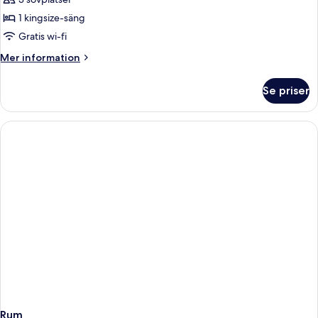
för
Deluxe
1 kingsize-säng
Double
Gratis wi-fi
Mer
Mer information
information
om
Se priser
Deluxe
Double
Rum