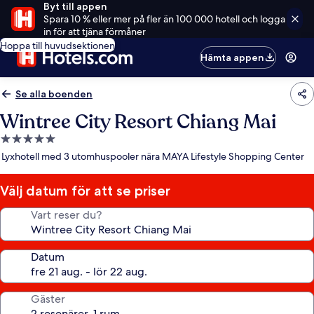
Byt till appen
Spara 10 % eller mer på fler än 100 000 hotell och logga
in för att tjäna förmåner
Hoppa till huvudsektionen
Hämta appen
Se alla boenden
Wintree City Resort Chiang Mai
5.0-
stjärnigt
Lyxhotell med 3 utomhuspooler nära MAYA Lifestyle Shopping Center
boende
Välj datum för att se priser
Vart reser du?
Datum
Gäster