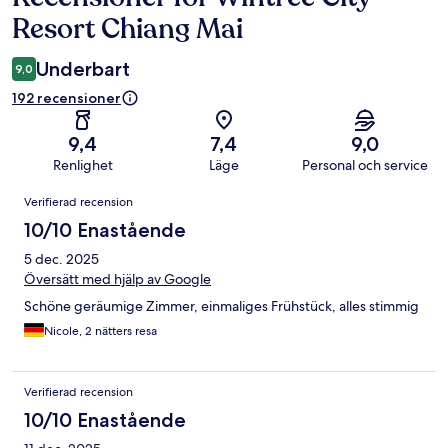
Resort Chiang Mai
Underbart
9,0
192 recensioner
9,4
7,4
9,0
Renlighet
Läge
Personal och service
Recensioner
Verifierad recension
10/10 Enastående
5 dec. 2025
Översätt med hjälp av Google
Schöne geräumige Zimmer, einmaliges Frühstück, alles stimmig
Nicole, 2 nätters resa
Verifierad recension
10/10 Enastående