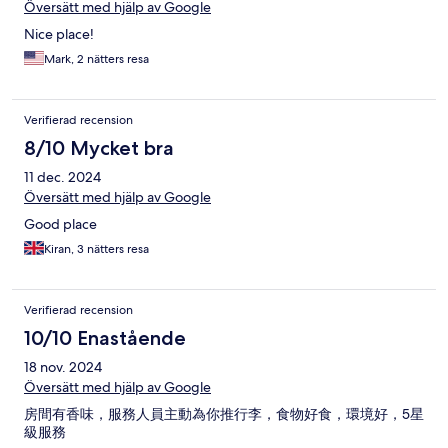
Översätt med hjälp av Google
Nice place!
Mark, 2 nätters resa
Verifierad recension
8/10 Mycket bra
11 dec. 2024
Översätt med hjälp av Google
Good place
Kiran, 3 nätters resa
Verifierad recension
10/10 Enastående
18 nov. 2024
Översätt med hjälp av Google
房間有香味，服務人員主動為你推行李，食物好食，環境好，5星
級服務