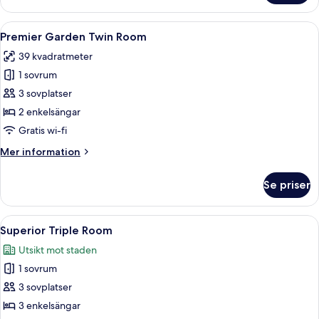
Deluxe
Öppna
Ett hotellrum med två sängar, ett sto
9
Premier Garden Twin Room
alla
39 kvadratmeter
foton
1 sovrum
för
Premier
3 sovplatser
Garden
2 enkelsängar
Twin
Gratis wi-fi
Room
Mer
Mer information
information
om
Se priser
Premier
Garden
Twin
Öppna
Ett hotellrum med två sängar, ett skriv
3
Room
Superior Triple Room
alla
Utsikt mot staden
foton
1 sovrum
för
Superior
3 sovplatser
Triple
3 enkelsängar