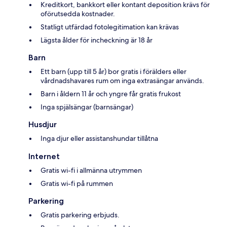
Kreditkort, bankkort eller kontant deposition krävs för
oförutsedda kostnader.
Statligt utfärdad fotolegitimation kan krävas
Lägsta ålder för incheckning är 18 år
Barn
Ett barn (upp till 5 år) bor gratis i förälders eller
vårdnadshavares rum om inga extrasängar används.
Barn i åldern 11 år och yngre får gratis frukost
Inga spjälsängar (barnsängar)
Husdjur
Inga djur eller assistanshundar tillåtna
Internet
Gratis wi-fi i allmänna utrymmen
Gratis wi-fi på rummen
Parkering
Gratis parkering erbjuds.