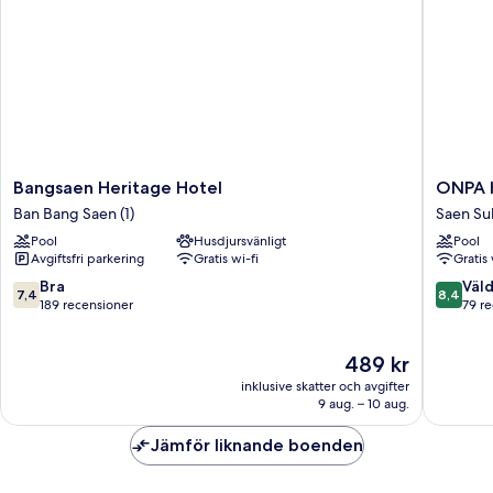
Bangsaen
ONPA
Bangsaen Heritage Hotel
ONPA H
Heritage
Hotel
Ban Bang Saen (1)
Saen Su
Hotel
&
Pool
Husdjursvänligt
Pool
Ban
Residen
Avgiftsfri parkering
Gratis wi-fi
Gratis 
Bang
Bangsa
Saen
Saen
7.4
8.4
Bra
Väld
7,4
8,4
(1)
Suk
av
av
189 recensioner
79 r
10,
10,
Bra,
Väldigt
Priset
489 kr
189 recensioner
bra,
är
79 recen
inklusive skatter och avgifter
489 kr
9 aug. – 10 aug.
Jämför liknande boenden