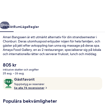
regående
Nästa
110+
Översikt
Rum
Läge
Regler
Amari Bangsaen är ett utmärkt alternativ för din strandsemester i
Chonburi. Deras utomhuspool erbjuder nöjen för hela familjen, och
gäster på jakt efter avkoppling kan unna sig massage på deras spa.
Amaya Food Gallery, en av 2 restauranger, specialiserar sig på lokala
och internationella rätter och serverar frukost, lunch och middag.
Det finns även 2 barer/lounger, ett fitnesscenter och en
snackbar/deli.
Det
805 kr
nuvarande
inklusive skatter och avgifter
priset
25 aug. – 26 aug.
Exteriör
är
Recensioner
9,6
Gästfavorit
805 kr
T
av
Toppbetyg av resenärer
o
Se alla 74 recensioner
10,
p
Gästfavorit
p
Populära bekvämligheter
b
e