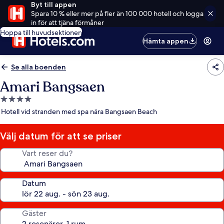
Byt till appen
Spara 10 % eller mer på fler än 100 000 hotell och logga
in för att tjäna förmåner
Hoppa till huvudsektionen
Hämta appen
Se alla boenden
Amari Bangsaen
4.0-
stjärnigt
Hotell vid stranden med spa nära Bangsaen Beach
boende
Välj datum för att se priser
Vart reser du?
Datum
Gäster