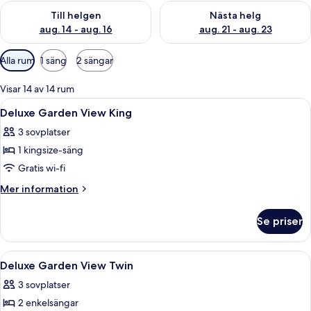
Kontrollera tillgängligheten för den här helgen aug. 14 - aug. 
Kontrollera tillgängligheten fö
Till helgen
Nästa helg
aug. 14 - aug. 16
aug. 21 - aug. 23
Tillgängliga
Alla rum
1 säng
2 sängar
filter
för
Visar 14 av 14 rum
rum
Öppna
Ett modernt hotellrum med en stor sän
10
Deluxe Garden View King
alla
3 sovplatser
foton
1 kingsize-säng
för
Deluxe
Gratis wi-fi
Garden
Mer
Mer information
View
information
om
King
Se priser
Deluxe
Garden
View
Öppna
Sängtillbehör av högsta kvalitet och
8
King
Deluxe Garden View Twin
alla
3 sovplatser
foton
2 enkelsängar
för