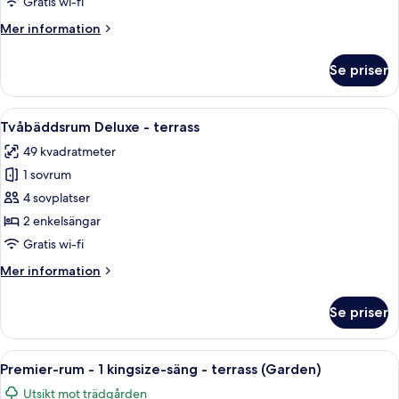
Gratis wi-fi
1
Mer
Mer information
kingsize-
information
säng
om
Se priser
Deluxe-
-
rum
terrass
-
Öppna
Ett modernt hotellrum med en stor säng
8
1
Tvåbäddsrum Deluxe - terrass
alla
kingsize-
49 kvadratmeter
säng
foton
-
1 sovrum
för
terrass
Tvåbäddsrum
4 sovplatser
Deluxe
2 enkelsängar
-
Gratis wi-fi
terrass
Mer
Mer information
information
om
Se priser
Tvåbäddsrum
Deluxe
-
Öppna
Ett modernt vardagsrum med ett konsolb
7
terrass
Premier-rum - 1 kingsize-säng - terrass (Garden)
alla
Utsikt mot trädgården