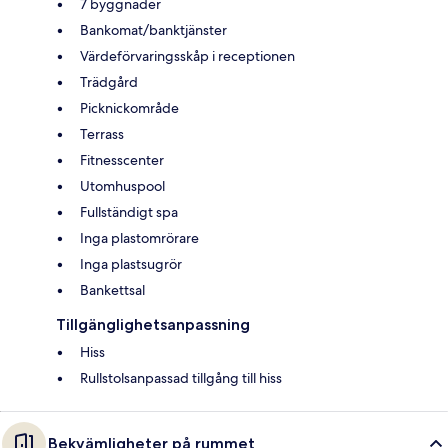
7 byggnader
Bankomat/banktjänster
Värdeförvaringsskåp i receptionen
Trädgård
Picknickområde
Terrass
Fitnesscenter
Utomhuspool
Fullständigt spa
Inga plastomrörare
Inga plastsugrör
Bankettsal
Tillgänglighetsanpassning
Hiss
Rullstolsanpassad tillgång till hiss
Bekvämligheter på rummet