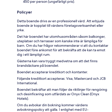
450 per person (ungefärligt pris).
Policyer
Detta boende drivs av en professionell värd. Att erbjuda
boende är kopplat till värdens företagsverksamhet eller
yrke.
Det här boendet har utomhusområden såsom balkonger,
uteplatser och terrasser som kanske inte är lämpliga för
barn. Om du har frågor rekommenderar vi att du kontaktar
boendet före ankomst för att bekräfta att de kan ta emot
dig i ett lämpligt rum.
Gästerna kan vara tryggt medvetna om att det finns
brandsläckare på boendet.
Boendet accepterar kreditkort och kontanter.
Följande kreditkort accepteras: Visa, Mastercard och JCB
International.
Boendet bekräftar att man följer de riktlinjer för rengöring
och desinficering som utfärdats av Onyx Clean (Onyx
Hotels).
Om du avbokar din bokning kommer värdens
avbokningspolicy att gälla. I enlighet med EU-