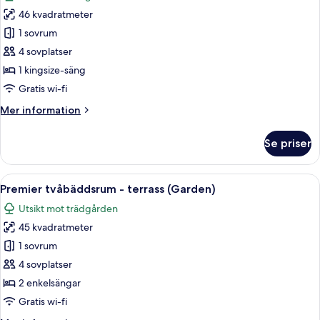
foton
46 kvadratmeter
för
Premier-
1 sovrum
rum
4 sovplatser
-
1 kingsize-säng
1
Gratis wi-fi
kingsize-
Mer
Mer information
säng
information
-
om
Se priser
terrass
Premier-
rum
(Garden)
-
Öppna
Ett modernt vardagsrum med ett konsolb
8
1
Premier tvåbäddsrum - terrass (Garden)
alla
kingsize-
Utsikt mot trädgården
säng
foton
-
45 kvadratmeter
för
terrass
Premier
1 sovrum
(Garden)
tvåbäddsrum
4 sovplatser
-
2 enkelsängar
terrass
Gratis wi-fi
(Garden)