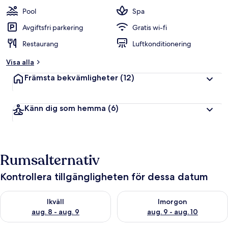
t
Pool
Spa
y
g
Avgiftsfri parkering
Gratis wi-fi
Restaurang
Luftkonditionering
a
v
Visa alla
r
Främsta bekvämligheter
(12)
e
s
e
Känn dig som hemma
(6)
n
ä
r
e
r
Rumsalternativ
Kontrollera tillgängligheten för dessa datum
Kontrollera tillgängligheten för ikväll aug. 8 - aug. 9
Kontrollera tillgängligheten f
Ikväll
Imorgon
aug. 8 - aug. 9
aug. 9 - aug. 10