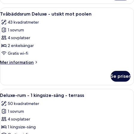
rum
utsikt
-
Öppna
Ett hotellrum med två sängar, ett skr
mot
9
1
Tvåbäddsrum Deluxe - utsikt mot poolen
alla
poolen
kingsize-
43 kvadratmeter
säng
foton
-
1 sovrum
för
utsikt
Tvåbäddsrum
4 sovplatser
mot
Deluxe
poolen
2 enkelsängar
-
Gratis wi-fi
utsikt
Mer
Mer information
mot
information
poolen
om
Se priser
Tvåbäddsrum
Deluxe
-
Öppna
Deluxe-rum - 1 kingsize-säng - terras
9
utsikt
Deluxe-rum - 1 kingsize-säng - terrass
alla
mot
50 kvadratmeter
poolen
foton
1 sovrum
för
Deluxe-
4 sovplatser
rum
1 kingsize-säng
-