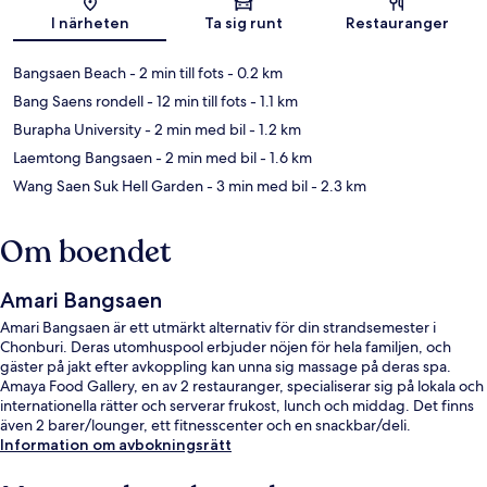
I närheten
Ta sig runt
Restauranger
Bangsaen Beach
- 2 min till fots
- 0.2 km
Bang Saens rondell
- 12 min till fots
- 1.1 km
Burapha University
- 2 min med bil
- 1.2 km
Laemtong Bangsaen
- 2 min med bil
- 1.6 km
Wang Saen Suk Hell Garden
- 3 min med bil
- 2.3 km
Om boendet
Amari Bangsaen
Amari Bangsaen är ett utmärkt alternativ för din strandsemester i
Chonburi. Deras utomhuspool erbjuder nöjen för hela familjen, och
gäster på jakt efter avkoppling kan unna sig massage på deras spa.
Amaya Food Gallery, en av 2 restauranger, specialiserar sig på lokala och
internationella rätter och serverar frukost, lunch och middag. Det finns
även 2 barer/lounger, ett fitnesscenter och en snackbar/deli.
Information om avbokningsrätt