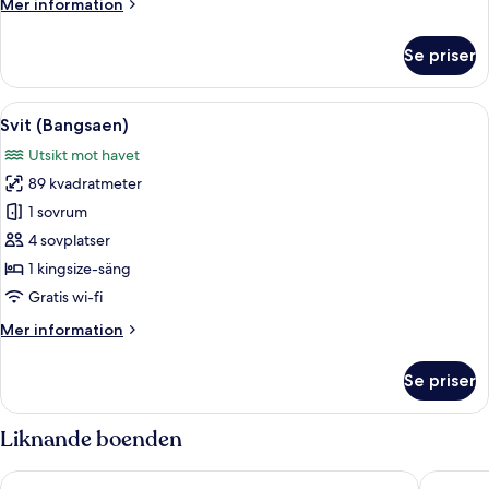
Mer
Mer information
information
om
Se priser
Premier
tvåbäddsrum
-
Öppna
Ett sovrum med en stor säng, två sän
12
terrass
Svit (Bangsaen)
alla
(Garden)
Utsikt mot havet
foton
89 kvadratmeter
för
Svit
1 sovrum
(Bangsaen)
4 sovplatser
1 kingsize-säng
Gratis wi-fi
Mer
Mer information
information
om
Se priser
Svit
(Bangsaen)
Liknande boenden
Bangsaen Heritage Hotel
ONPA Ho