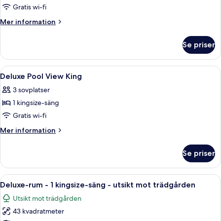
Deluxe
Gratis wi-fi
Garden
Mer
Mer information
View
information
om
Twin
Se priser
Deluxe
Garden
View
Öppna
Sängtillbehör av högsta kvalitet och
7
Twin
Deluxe Pool View King
alla
3 sovplatser
foton
1 kingsize-säng
för
Deluxe
Gratis wi-fi
Pool
Mer
Mer information
View
information
om
King
Se priser
Deluxe
Pool
View
Öppna
Ett modernt hotellrum med en stor sän
10
King
Deluxe-rum - 1 kingsize-säng - utsikt mot trädgården
alla
Utsikt mot trädgården
foton
43 kvadratmeter
för