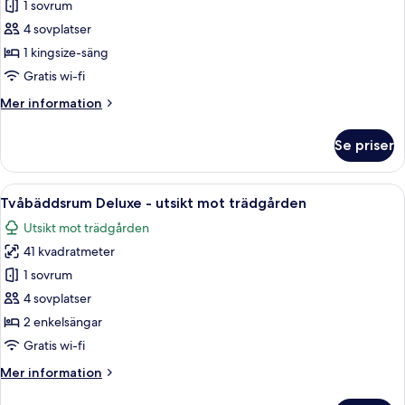
Deluxe-
1 sovrum
rum
4 sovplatser
-
1 kingsize-säng
1
Gratis wi-fi
kingsize-
Mer
Mer information
säng
information
-
om
Se priser
utsikt
Deluxe-
rum
mot
-
Öppna
Ett hotellrum med två sängar, ett mat
trädgården
8
1
Tvåbäddsrum Deluxe - utsikt mot trädgården
alla
kingsize-
Utsikt mot trädgården
säng
foton
-
41 kvadratmeter
för
utsikt
Tvåbäddsrum
1 sovrum
mot
Deluxe
trädgården
4 sovplatser
-
2 enkelsängar
utsikt
Gratis wi-fi
mot
Mer
Mer information
trädgården
information
om