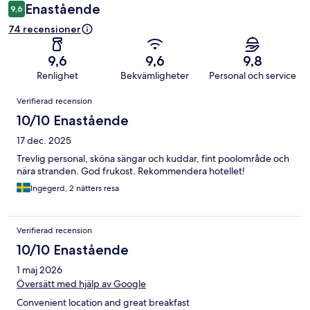
Enastående
9,6
74 recensioner
9,6
9,6
9,8
Renlighet
Bekvämligheter
Personal och service
Recensioner
Verifierad recension
10/10 Enastående
17 dec. 2025
Trevlig personal, sköna sängar och kuddar, fint poolområde och
nära stranden. God frukost. Rekommendera hotellet!
Ingegerd, 2 nätters resa
Verifierad recension
10/10 Enastående
1 maj 2026
Översätt med hjälp av Google
Convenient location and great breakfast