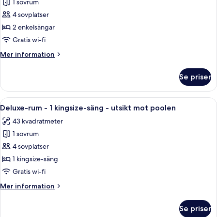
Tvåbäddsrum
1 sovrum
Deluxe
4 sovplatser
-
2 enkelsängar
havsutsikt
Gratis wi-fi
Mer
Mer information
information
om
Se priser
Tvåbäddsrum
Deluxe
-
Öppna
Ett modernt kök med mikrovågsugn, dis
11
havsutsikt
Deluxe-rum - 1 kingsize-säng - utsikt mot poolen
alla
43 kvadratmeter
foton
1 sovrum
för
Deluxe-
4 sovplatser
rum
1 kingsize-säng
-
Gratis wi-fi
1
Mer
Mer information
kingsize-
information
säng
om
Se priser
Deluxe-
-