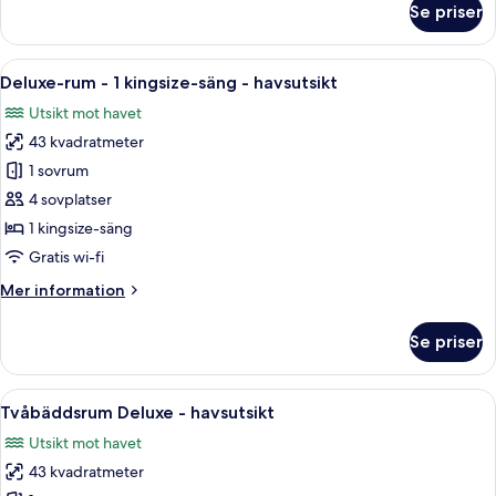
Se priser
Tvåbäddsrum
Deluxe
-
Öppna
Ett modernt hotellrum med en stor säng
8
utsikt
Deluxe-rum - 1 kingsize-säng - havsutsikt
alla
mot
Utsikt mot havet
trädgården
foton
43 kvadratmeter
för
Deluxe-
1 sovrum
rum
4 sovplatser
-
1 kingsize-säng
1
Gratis wi-fi
kingsize-
Mer
Mer information
säng
information
-
om
Se priser
havsutsikt
Deluxe-
rum
-
Öppna
Ett hotellrum med en stor säng, ett sk
8
1
Tvåbäddsrum Deluxe - havsutsikt
alla
kingsize-
Utsikt mot havet
säng
foton
-
43 kvadratmeter
för
havsutsikt