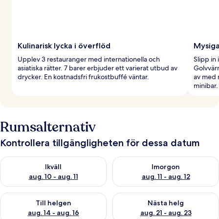
Kulinarisk lycka i överflöd
Mysig
Upplev 3 restauranger med internationella och
Slipp in
asiatiska rätter. 7 barer erbjuder ett varierat utbud av
Golvvär
drycker. En kostnadsfri frukostbuffé väntar.
av med 
minibar.
Rumsalternativ
Kontrollera tillgängligheten för dessa datum
Kontrollera tillgängligheten för ikväll aug. 10 - aug. 11
Kontrollera tillgängligheten fö
Ikväll
Imorgon
aug. 10 - aug. 11
aug. 11 - aug. 12
Kontrollera tillgängligheten för den här helgen aug. 14 - aug. 
Kontrollera tillgängligheten fö
Till helgen
Nästa helg
aug. 14 - aug. 16
aug. 21 - aug. 23