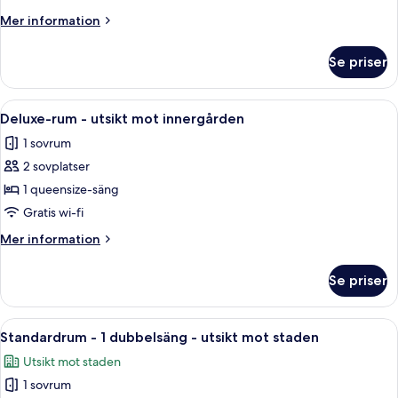
utsikt
Mer
Mer information
mot
information
staden
om
Se priser
Superior-
rum
-
Öppna
Ett hotellrum med en stor säng, en grön
6
utsikt
Deluxe-rum - utsikt mot innergården
alla
mot
1 sovrum
staden
foton
2 sovplatser
för
Deluxe-
1 queensize-säng
rum
Gratis wi-fi
-
Mer
Mer information
utsikt
information
mot
om
Se priser
Deluxe-
innergården
rum
-
Öppna
Ett sovrum med en stor säng, två sän
6
utsikt
Standardrum - 1 dubbelsäng - utsikt mot staden
alla
mot
Utsikt mot staden
innergården
foton
1 sovrum
för