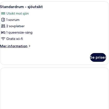
-
Öppna
Ett sovrum med en säng, ett nattduksb
5
sjöutsikt
Standardrum - sjöutsikt
alla
Utsikt mot sjön
foton
1 sovrum
för
Standardrum
2 sovplatser
-
1 queensize-säng
sjöutsikt
Gratis wi-fi
Mer
Mer information
information
om
Se priser
Standardrum
-
sjöutsikt