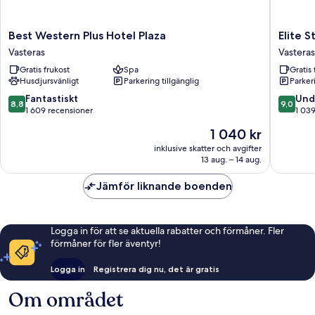
Best
Elite
Best Western Plus Hotel Plaza
Elite S
Western
Stadshot
Vasteras
Vasteras
Plus
Västerås
Gratis frukost
Spa
Gratis 
Hotel
Vasteras
Husdjursvänligt
Parkering tillgänglig
Parkeri
Plaza
Vasteras
8.8
9.0
Fantastiskt
Und
8,8
9,0
av
av
1 609 recensioner
1 03
10,
10,
Priset
1 040 kr
Fantastiskt,
Underba
är
1 609 recensioner
1 039 re
inklusive skatter och avgifter
1 040 kr
13 aug. – 14 aug.
Jämför liknande boenden
Logga in för att se aktuella rabatter och förmåner. Fler
förmåner för fler äventyr!
Logga in
Registrera dig nu, det är gratis
Om området