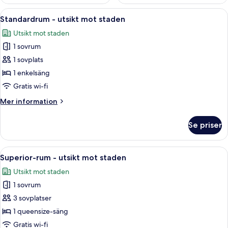
Öppna
Ett hotellrum med en stor säng, två 
6
Standardrum - utsikt mot staden
alla
Utsikt mot staden
foton
1 sovrum
för
Standardrum
1 sovplats
-
1 enkelsäng
utsikt
Gratis wi-fi
mot
Mer
Mer information
staden
information
om
Se priser
Standardrum
-
utsikt
Öppna
Ett hotellrum med en stor säng, två 
6
mot
Superior-rum - utsikt mot staden
alla
staden
Utsikt mot staden
foton
1 sovrum
för
Superior-
3 sovplatser
rum
1 queensize-säng
-
Gratis wi-fi