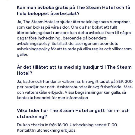
Kan man avboka gratis på The Steam Hotel och få
hela beloppet återbetalat?
Ja, The Steam Hotel erbjuder återbetalningsbara rumspriser,
som kan bokas på våra sidor. Om du har bokat ett fullt
återbetalningsbart rumspris kan detta avbokas fram till några
dagar före incheckning, beroende på boendets
avbokningspolicy. Se till att du läser igenom boendets
avbokningspolicy för att ta reda på vilka regler och villkor som
gäller.
Är det tillåtet att ta med sig husdjur till The Steam
Hotel?
Ja, katter och hundar är välkomna. En avgift tas ut på SEK 300
per husdjur per natt. Assistanshundar är avgiftsbefriade. Mat-
och vattenskålar erbjuds. Vissa begränsningar kan gälla, så
kontakta boendet för mer information.
Vilka tider har The Steam Hotel angett för in- och
utcheckning?
Du kan checka in från 16.00. Utcheckning senast 11.00.
Kontaktfri utcheckning erbjuds.