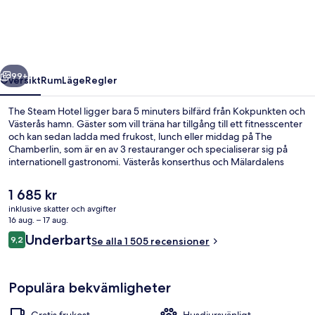
regående
Nästa
99+
Översikt
Rum
Läge
Regler
The Steam Hotel ligger bara 5 minuters bilfärd från Kokpunkten och
Västerås hamn. Gäster som vill träna har tillgång till ett fitnesscenter
och kan sedan ladda med frukost, lunch eller middag på The
Chamberlin, som är en av 3 restauranger och specialiserar sig på
internationell gastronomi. Västerås konserthus och Mälardalens
universitet ligger dessutom bara fem minuters bilfärd härifrån.
Andra resenärer talar mycket väl om den hjälpsamma personalen.
Det
1 685 kr
nuvarande
inklusive skatter och avgifter
priset
16 aug. – 17 aug.
Lobby
är
Recensioner
Underbart
9,2
Se alla 1 505 recensioner
1 685 kr
9,2 av 10,
Populära bekvämligheter