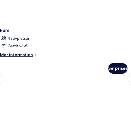
Rum
4 sovplatser
Gratis wi-fi
Mer
Mer information
information
om
Se priser
Rum