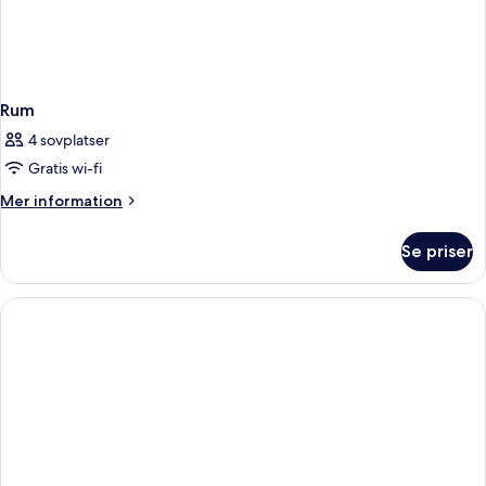
Rum
4 sovplatser
Gratis wi-fi
Mer
Mer information
information
om
Se priser
Rum