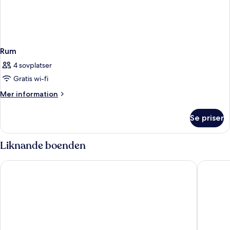
Rum
4 sovplatser
Gratis wi-fi
Mer
Mer information
information
om
Se priser
Rum
Liknande boenden
Best Western Plus Hotel Plaza
Elite Sta