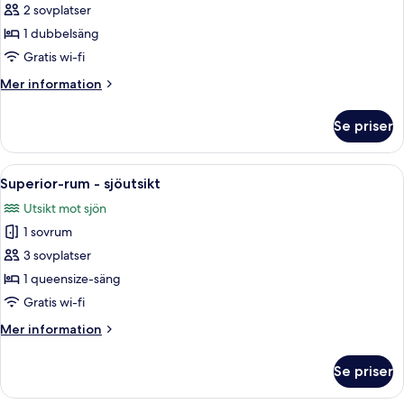
Standardrum
2 sovplatser
-
1 dubbelsäng
1
Gratis wi-fi
dubbelsäng
Mer
Mer information
-
information
utsikt
om
Se priser
Standardrum
mot
-
staden
1
Öppna
Ett hotellrum med ett stort fönster, 
6
dubbelsäng
Superior-rum - sjöutsikt
alla
-
Utsikt mot sjön
utsikt
foton
mot
1 sovrum
för
staden
Superior-
3 sovplatser
rum
1 queensize-säng
-
Gratis wi-fi
sjöutsikt
Mer
Mer information
information
om
Se priser
Superior-
rum