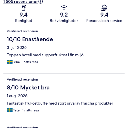
1 505 recensioner
9,4
9,2
9,4
Renlighet
Bekvämligheter
Personal och service
Recensioner
Verifierad recension
10/10 Enastående
31 juli 2026
Toppen hotell med supperfrukost i fin miljö.
Lena, 1 natts resa
Verifierad recension
8/10 Mycket bra
1 aug. 2026
Fantastisk frukostbuffé med stort urval av fräscha produkter
Peter, 1 natts resa
Verifierad recension