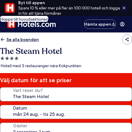
Byt till appen
Spara 10 % eller mer på fler än 100 000 hotell och logga
in för att tjäna förmåner
Hoppa till huvudsektionen
Hämta appen
Se alla boenden
The Steam Hotel
4.0-
stjärnigt
Hotell med 3 restauranger nära Kokpunkten
boende
Välj datum för att se priser
Vart reser du?
Datum
Gäster