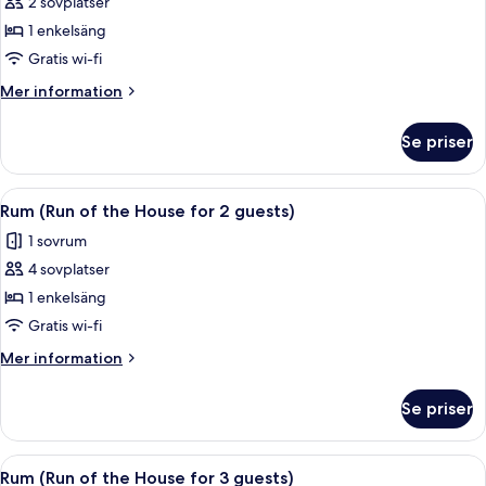
2 sovplatser
för
Rum
1 enkelsäng
(Run
Gratis wi-fi
of
Mer
Mer information
the
information
House
om
Se priser
Rum
for
(Run
1
of
Öppna
Ett hotellrum med två sängar, ett skr
guest)
11
the
Rum (Run of the House for 2 guests)
alla
House
1 sovrum
for
foton
1
4 sovplatser
för
guest)
Rum
1 enkelsäng
(Run
Gratis wi-fi
of
Mer
Mer information
the
information
House
om
Se priser
Rum
for
(Run
2
of
Öppna
Ett hotellrum med två sängar, en plat
guests)
7
the
Rum (Run of the House for 3 guests)