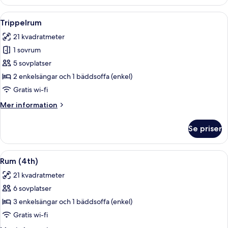
Öppna
Ett hotellrum med två sängar, en plat
21
Trippelrum
alla
21 kvadratmeter
foton
1 sovrum
för
Trippelrum
5 sovplatser
2 enkelsängar och 1 bäddsoffa (enkel)
Gratis wi-fi
Mer
Mer information
information
om
Se priser
Trippelrum
Öppna
Ett hotellrum med två sängar, en plat
19
Rum (4th)
alla
21 kvadratmeter
foton
6 sovplatser
för
Rum
3 enkelsängar och 1 bäddsoffa (enkel)
(4th)
Gratis wi-fi