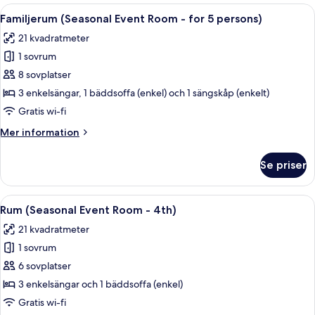
Event
Öppna
Ett hotellrum med två sängar, ett sä
8
Room)
Familjerum (Seasonal Event Room - for 5 persons)
alla
21 kvadratmeter
foton
1 sovrum
för
Familjerum
8 sovplatser
(Seasonal
3 enkelsängar, 1 bäddsoffa (enkel) och 1 sängskåp (enkelt)
Event
Gratis wi-fi
Room
Mer
Mer information
-
information
for
om
Se priser
Familjerum
5
(Seasonal
persons)
Event
Öppna
Ett hotellrum med två sängar, en plat
7
Room
Rum (Seasonal Event Room - 4th)
alla
-
21 kvadratmeter
for
foton
5
1 sovrum
för
persons)
Rum
6 sovplatser
(Seasonal
3 enkelsängar och 1 bäddsoffa (enkel)
Event
Gratis wi-fi