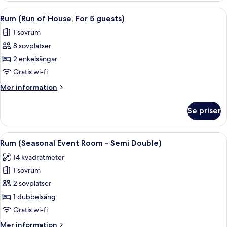
guests)
of
Öppna
Ett hotellrum med två sängar, ett sä
8
House,
Rum (Run of House, For 5 guests)
alla
For
1 sovrum
4
foton
guests)
8 sovplatser
för
Rum
2 enkelsängar
(Run
Gratis wi-fi
of
Mer
Mer information
House,
information
For
om
Se priser
Rum
5
(Run
guests)
of
Öppna
Ett hotellrum med en säng, en TV som 
8
House,
Rum (Seasonal Event Room - Semi Double)
alla
For
14 kvadratmeter
5
foton
guests)
1 sovrum
för
Rum
2 sovplatser
(Seasonal
1 dubbelsäng
Event
Gratis wi-fi
Room
Mer
Mer information