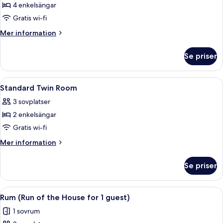
4 enkelsängar
för
Standard
Gratis wi-fi
Quad
Mer
Mer information
Room
information
om
Se priser
Standard
Quad
Room
Öppna
Ett hotellrum med två sängar, ett skri
1
Standard Twin Room
alla
3 sovplatser
foton
2 enkelsängar
för
Standard
Gratis wi-fi
Twin
Mer
Mer information
Room
information
om
Se priser
Standard
Twin
Room
Öppna
Ett hotellrum med en säng, en TV som 
11
Rum (Run of the House for 1 guest)
alla
1 sovrum
foton