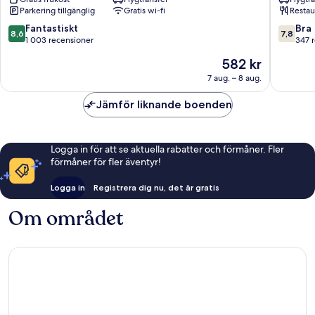
Edogawa
Kasai
Parkering tillgänglig
Gratis wi-fi
Restau
Annex
Edogaw
8.6
7.8
Fantastiskt
Bra
8,6
7,8
av
av
1 003 recensioner
347 
10,
10,
Priset
582 kr
Fantastiskt,
Bra,
är
1 003 recensioner
347 rec
7 aug. – 8 aug.
582 kr
Jämför liknande boenden
Logga in för att se aktuella rabatter och förmåner. Fler
förmåner för fler äventyr!
Logga in
Registrera dig nu, det är gratis
Om området