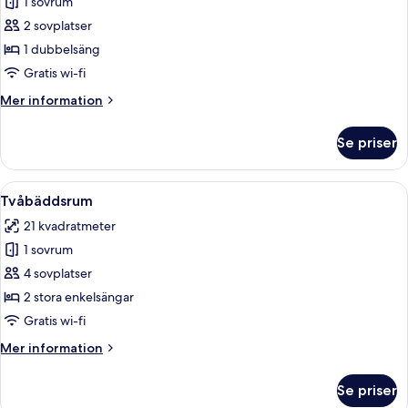
1 sovrum
för
Dubbelrum
2 sovplatser
-
1 dubbelsäng
1
Gratis wi-fi
dubbelsäng
Mer
Mer information
(Small)
information
om
Se priser
Dubbelrum
-
1
Öppna
Ett hotellrum med två sängar, ett skr
19
dubbelsäng
Tvåbäddsrum
alla
(Small)
21 kvadratmeter
foton
1 sovrum
för
Tvåbäddsrum
4 sovplatser
2 stora enkelsängar
Gratis wi-fi
Mer
Mer information
information
om
Se priser
Tvåbäddsrum