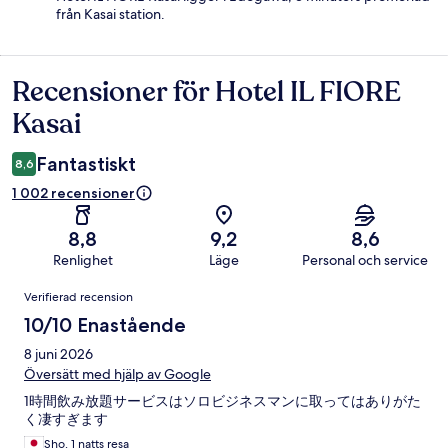
från Kasai station.
Recensioner för Hotel IL FIORE
Recensioner
Kasai
Fantastiskt
8,6
1 002 recensioner
8,8
9,2
8,6
Renlighet
Läge
Personal och service
Recensioner
Verifierad recension
10/10 Enastående
8 juni 2026
Översätt med hjälp av Google
1時間飲み放題サービスはソロビジネスマンに取ってはありがた
く凄すぎます
Sho, 1 natts resa