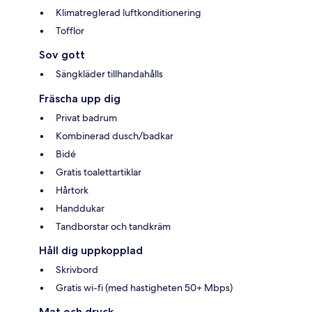
Klimatreglerad luftkonditionering
Tofflor
Sov gott
Sängkläder tillhandahålls
Fräscha upp dig
Privat badrum
Kombinerad dusch/badkar
Bidé
Gratis toalettartiklar
Hårtork
Handdukar
Tandborstar och tandkräm
Håll dig uppkopplad
Skrivbord
Gratis wi-fi (med hastigheten 50+ Mbps)
Mat och dryck