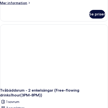
Room
Mer
Mer information
-
information
4th)
om
Se priser
Rum
(Seasonal
Event
Room
-
4th)
Tvåbäddsrum - 2 enkelsängar (Free-flowing
drinks1hour(3PM-8PM))
1 sovrum