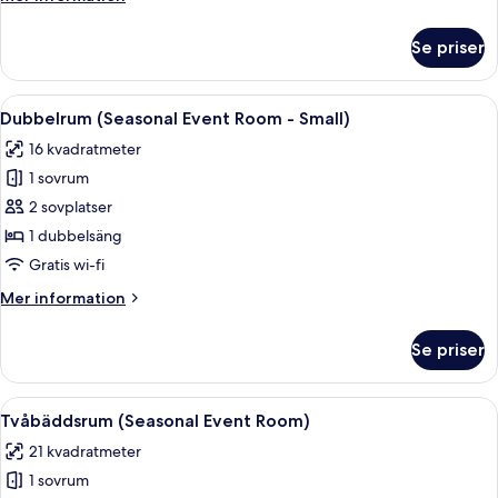
-
information
Semi
om
Se priser
Rum
Double)
(Seasonal
Event
Öppna
Ett hotellrum med en säng, ett skrivbo
8
Room
Dubbelrum (Seasonal Event Room - Small)
alla
-
16 kvadratmeter
Semi
foton
Double)
1 sovrum
för
Dubbelrum
2 sovplatser
(Seasonal
1 dubbelsäng
Event
Gratis wi-fi
Room
Mer
Mer information
-
information
Small)
om
Se priser
Dubbelrum
(Seasonal
Event
Öppna
Ett hotellrum med två sängar, ett skr
6
Room
Tvåbäddsrum (Seasonal Event Room)
alla
-
21 kvadratmeter
Small)
foton
1 sovrum
för