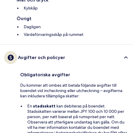
Kylskåp
Övrigt
Dagligen
Värdeförvaringsskåp på rummet
Avgifter och policyer
Obligatoriska avgifter
Du kommer att ombes att betala följande avgifter till
boendet vid incheckning eller utcheckning – avgifterna
kan inkludera tillämpliga skatter:
En
stadsskatt
kan debiteras på boendet.
Stadsskatten varierar mellan JPY 100 och 10 000 per
person, per natt baserat på rumspriset per natt.
Observera att ytterligare undantag kan gälla. Om du
vill ha mer information kontaktar du boendet med
informationen i bokningsbekräftelsen du har fått efter