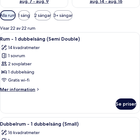
aug. 7 - aug. 9
aug. 14 - aug. 16
Tillgängliga
Alla rum
1 säng
2 sängar
3+ sängar
filter
för
Visar 22 av 22 rum
rum
Öppna
Ett hotellrum med en säng, en TV som 
17
Rum - 1 dubbelsäng (Semi Double)
alla
14 kvadratmeter
foton
1 sovrum
för
Rum
2 sovplatser
-
1 dubbelsäng
1
Gratis wi-fi
dubbelsäng
Mer
Mer information
(Semi
information
Double)
om
Se priser
Rum
-
1
Öppna
Ett hotellrum med en säng, ett skrivbo
18
dubbelsäng
Dubbelrum - 1 dubbelsäng (Small)
alla
(Semi
16 kvadratmeter
Double)
foton