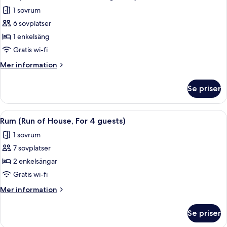
alla
House
1 sovrum
for
foton
2
6 sovplatser
för
guests)
Rum
1 enkelsäng
(Run
Gratis wi-fi
of
Mer
Mer information
the
information
House
om
Se priser
Rum
for
(Run
3
of
Öppna
Ett hotellrum med två sängar, en plat
guests)
7
the
Rum (Run of House, For 4 guests)
alla
House
1 sovrum
for
foton
3
7 sovplatser
för
guests)
Rum
2 enkelsängar
(Run
Gratis wi-fi
of
Mer
Mer information
House,
information
For
om
Se priser
Rum
4
(Run