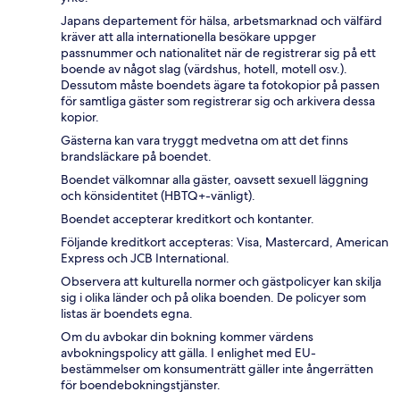
Japans departement för hälsa, arbetsmarknad och välfärd
kräver att alla internationella besökare uppger
passnummer och nationalitet när de registrerar sig på ett
boende av något slag (värdshus, hotell, motell osv.).
Dessutom måste boendets ägare ta fotokopior på passen
för samtliga gäster som registrerar sig och arkivera dessa
kopior.
Gästerna kan vara tryggt medvetna om att det finns
brandsläckare på boendet.
Boendet välkomnar alla gäster, oavsett sexuell läggning
och könsidentitet (HBTQ+-vänligt).
Boendet accepterar kreditkort och kontanter.
Följande kreditkort accepteras: Visa, Mastercard, American
Express och JCB International.
Observera att kulturella normer och gästpolicyer kan skilja
sig i olika länder och på olika boenden. De policyer som
listas är boendets egna.
Om du avbokar din bokning kommer värdens
avbokningspolicy att gälla. I enlighet med EU-
bestämmelser om konsumenträtt gäller inte ångerrätten
för boendebokningstjänster.