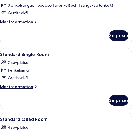
(for
3 enkelsängar, 1 bäddsoffa (enkel) och 1 sängskåp (enkelt)
5
Gratis wi-fi
persons)
Mer
Mer information
information
om
Se priser
Familjerum
(for
5
Öppna
Ett hotellrum med en säng, en väggmon
1
persons)
Standard Single Room
alla
2 sovplatser
foton
1 enkelsäng
för
Standard
Gratis wi-fi
Single
Mer
Mer information
Room
information
om
Se priser
Standard
Single
Room
Öppna
Ett hotellrum med två sängar, ett skr
1
Standard Quad Room
alla
4 sovplatser
foton