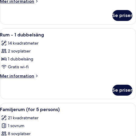
Mer
Mer information
information
om
Se priser
Rum
(4th)
Öppna
Ett hotellrum med en säng, en TV som 
13
Rum - 1 dubbelsäng
alla
14 kvadratmeter
foton
2 sovplatser
för
Rum
1 dubbelsäng
-
Gratis wi-fi
1
Mer
Mer information
dubbelsäng
information
om
Se priser
Rum
-
1
Öppna
Ett hotellrum med två sängar, ett sä
11
dubbelsäng
Familjerum (for 5 persons)
alla
21 kvadratmeter
foton
1 sovrum
för
Familjerum
8 sovplatser