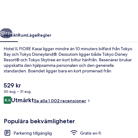
Kasai
regående
Nästa
72+
Översikt
Rum
Läge
Regler
Hotel IL FIORE Kasai ligger mindre än 10 minuters bilfärd från Tokyo
Bay och Tokyo Disneyland®. Dessutom ligger både Tokyo Disney
Resort® och Tokyo Skytree en kort biltur härifrån. Resenärer brukar
uppskatta den hjälpsamma personalen och den generella
standarden. Boendet ligger bara en kort promenad från
kollektivtrafik. Till Kasai station tar det inte mer än 3 minuter att gå.
Det
529 kr
nuvarande
30 aug. – 31 aug.
priset
Recensioner
Utmärkt
Boendets fasad
8,6
är
Se alla 1 002 recensioner
8,6 av 10,
529 kr
Populära bekvämligheter
Parkering tillgänglig
Gratis wi-fi