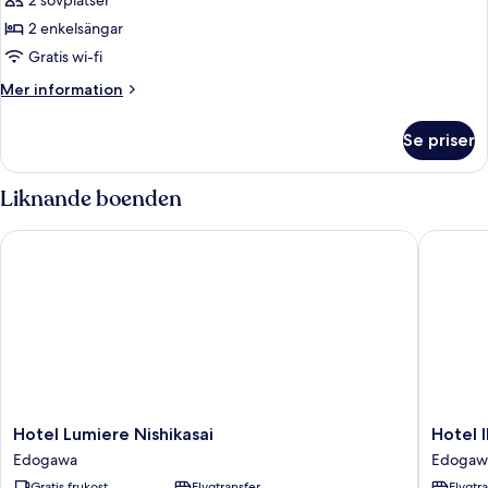
2 sovplatser
2 enkelsängar
Gratis wi-fi
Mer
Mer information
information
om
Se priser
Tvåbäddsrum
-
2
Liknande boenden
enkelsängar
(Free-
Hotel Lumiere Nishikasai
Hotel IL
flowing
drinks1hour(3PM-
8PM))
Hotel
Hotel
Hotel Lumiere Nishikasai
Hotel 
Lumiere
IL
Edogawa
Edogaw
Nishikasai
FIORE
Gratis frukost
Flygtransfer
Flygtr