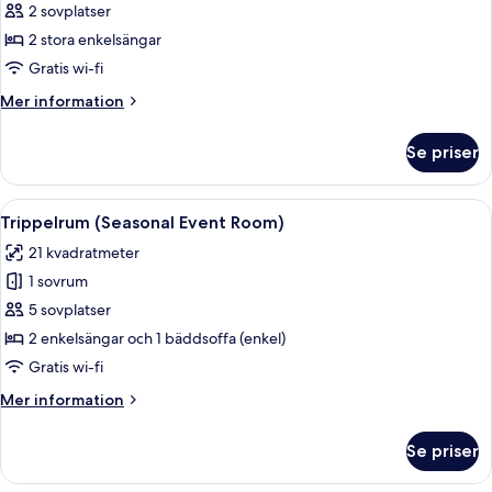
Tvåbäddsrum
2 sovplatser
(Seasonal
2 stora enkelsängar
Event
Gratis wi-fi
Room)
Mer
Mer information
information
om
Se priser
Tvåbäddsrum
(Seasonal
Event
Öppna
Ett hotellrum med två sängar, en plat
7
Room)
Trippelrum (Seasonal Event Room)
alla
21 kvadratmeter
foton
1 sovrum
för
Trippelrum
5 sovplatser
(Seasonal
2 enkelsängar och 1 bäddsoffa (enkel)
Event
Gratis wi-fi
Room)
Mer
Mer information
information
om
Se priser
Trippelrum
(Seasonal