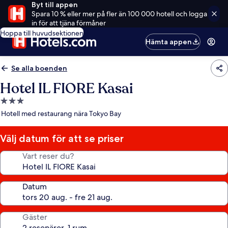
Byt till appen
Spara 10 % eller mer på fler än 100 000 hotell och logga
in för att tjäna förmåner
Hoppa till huvudsektionen
Hämta appen
Se alla boenden
Hotel IL FIORE Kasai
3.0-
stjärnigt
Hotell med restaurang nära Tokyo Bay
boende
Välj datum för att se priser
Vart reser du?
Datum
Gäster