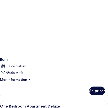
sovrum
Rum
10 sovplatser
Gratis wi-fi
Mer
Mer information
information
om
Se priser
Rum
Öppna
Ett hotellrum med en säng, en sänggav
5
One Bedroom Apartment Deluxe