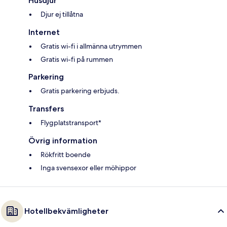
Husdjur
Djur ej tillåtna
Internet
Gratis wi-fi i allmänna utrymmen
Gratis wi-fi på rummen
Parkering
Gratis parkering erbjuds.
Transfers
Flygplatstransport*
Övrig information
Rökfritt boende
Inga svensexor eller möhippor
Hotellbekvämligheter