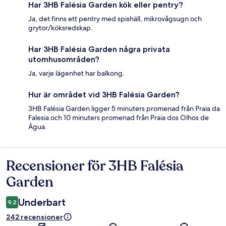
Har 3HB Falésia Garden kök eller pentry?
Ja, det finns ett pentry med spishäll, mikrovågsugn och
grytor/köksredskap.
Har 3HB Falésia Garden några privata
utomhusområden?
Ja, varje lägenhet har balkong.
Hur är området vid 3HB Falésia Garden?
3HB Falésia Garden ligger 5 minuters promenad från Praia da
Falesia och 10 minuters promenad från Praia dos Olhos de
Água.
Recensioner för 3HB Falésia
Recensioner
Garden
Underbart
9,2
242 recensioner