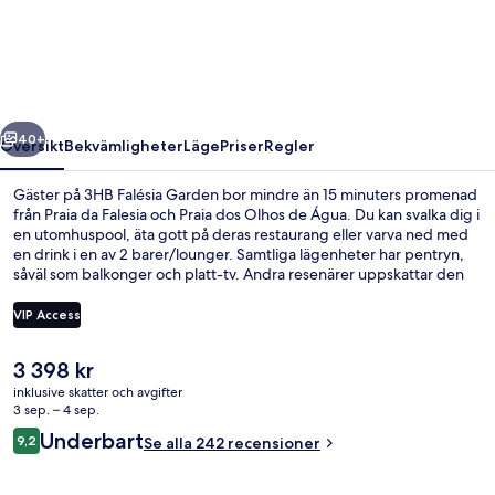
Garden
regående
Nästa
40+
Översikt
Bekvämligheter
Läge
Priser
Regler
Gäster på 3HB Falésia Garden bor mindre än 15 minuters promenad
från Praia da Falesia och Praia dos Olhos de Água. Du kan svalka dig i
en utomhuspool, äta gott på deras restaurang eller varva ned med
en drink i en av 2 barer/lounger. Samtliga lägenheter har pentryn,
såväl som balkonger och platt-tv. Andra resenärer uppskattar den
hjälpsamma personalen.
VIP Access
Det
3 398 kr
Frukostområde
nuvarande
inklusive skatter och avgifter
priset
3 sep. – 4 sep.
är
Recensioner
Underbart
9,2
Se alla 242 recensioner
3 398 kr
9,2 av 10,