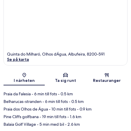
Quinta do Milharó, Olhos dÁgua, Albufeira, 8200-591
Se på karta
Karta
I närheten
Ta sig runt
Restauranger
Praia da Falesia
- 6 min till fots
- 0.5 km
Belharucas-stranden
- 6 min till fots
- 0.5 km
Praia dos Olhos de Água
- 10 min till fots
- 0.9 km
Pine Cliffs golfbana
- 19 min till fots
- 1.6 km
Balaia Golf Village
- 5 min med bil
- 2.6 km