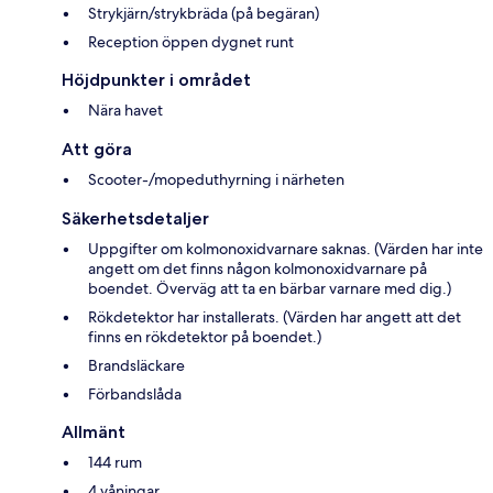
Strykjärn/strykbräda (på begäran)
Reception öppen dygnet runt
Höjdpunkter i området
Nära havet
Att göra
Scooter-/mopeduthyrning i närheten
Säkerhetsdetaljer
Uppgifter om kolmonoxidvarnare saknas. (Värden har inte
angett om det finns någon kolmonoxidvarnare på
boendet. Överväg att ta en bärbar varnare med dig.)
Rökdetektor har installerats. (Värden har angett att det
finns en rökdetektor på boendet.)
Brandsläckare
Förbandslåda
Allmänt
144 rum
4 våningar