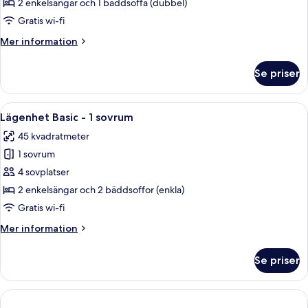
2 enkelsängar och 1 bäddsoffa (dubbel)
1
Gratis wi-fi
sovrum
Mer
Mer information
-
information
viss
om
Se priser
havsutsikt
Lägenhet
Deluxe
-
Öppna
Ett hotellrum med en sänggavel i trä,
4
1
Lägenhet Basic - 1 sovrum
alla
sovrum
45 kvadratmeter
-
foton
viss
1 sovrum
för
havsutsikt
Lägenhet
4 sovplatser
Basic
2 enkelsängar och 2 bäddsoffor (enkla)
-
Gratis wi-fi
1
Mer
Mer information
sovrum
information
om
Se priser
Lägenhet
Basic
-
1