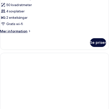
alla
50 kvadratmeter
foton
4 sovplatser
för
One
2 enkelsängar
Bedroom
Gratis wi-fi
Apartment
Mer
Mer information
Deluxe
information
om
Se priser
One
Bedroom
Apartment
Deluxe