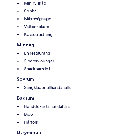
Minikylskåp
Spishäll
Mikrovågsugn
Vattenkokare
Köksutrustning
Middag
En restaurang
2 barer/lounger
Snackbar/deli
Sovrum
Sängkläder tillhandahålls
Badrum
Handdukar tillhandahålls
Bidé
Hårtork
Utrymmen