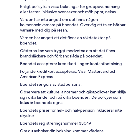
Enligt policy kan vissa bokningar för gruppevenemang
eller fester, inklusive svensexor och möhippor, nekas.
Värden har inte angett om det finns någon
kolmonoxidvarnare på boendet. Överväg att ta en bärbar
varnare med dig på resan.
Värden har angett att det finns en rökdetektor på
boendet.
Gästerna kan vara tryggt medvetna om att det finns
brandsläckare och förbandslåda på boendet.
Boendet accepterar kreditkort. Ingen kontantbetalning.
Följande kreditkort accepteras: Visa, Mastercard och
American Express.
Boendet rengörs av städpersonal.
Observera att kulturella normer och gästpolicyer kan skilja
sig i olika länder och på olika boenden. De policyer som
listas är boendets egna.
Boendets priser för hel- och halvpension inkluderar inte
drycker.
Boendets registreringsnummer 33049
Om du avbokar din bokning kommer värdens