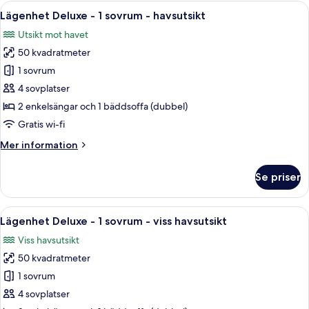
-
Öppna
Ett hotellrum med en stor säng, två 
7
1
Lägenhet Deluxe - 1 sovrum - havsutsikt
alla
sovrum
Utsikt mot havet
foton
50 kvadratmeter
för
Lägenhet
1 sovrum
Deluxe
4 sovplatser
-
2 enkelsängar och 1 bäddsoffa (dubbel)
1
Gratis wi-fi
sovrum
Mer
Mer information
-
information
havsutsikt
om
Se priser
Lägenhet
Deluxe
-
Öppna
Ett modernt hotellrum med en stor sän
7
1
Lägenhet Deluxe - 1 sovrum - viss havsutsikt
alla
sovrum
Viss havsutsikt
-
foton
havsutsikt
50 kvadratmeter
för
Lägenhet
1 sovrum
Deluxe
4 sovplatser
-