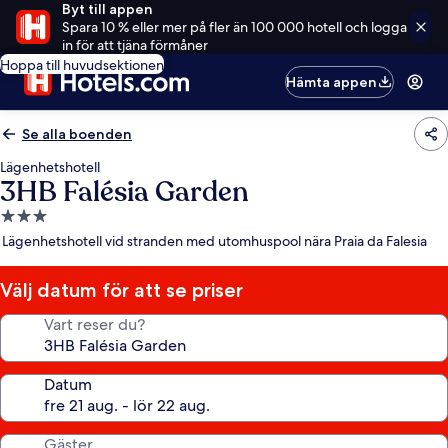
Byt till appen
Spara 10 % eller mer på fler än 100 000 hotell och logga
in för att tjäna förmåner
Hoppa till huvudsektionen
Hämta appen
Se alla boenden
Lägenhetshotell
3HB Falésia Garden
3.0-
stjärnigt
Lägenhetshotell vid stranden med utomhuspool nära Praia da Falesia
boende
Välj datum för att se priser
Vart reser du?
Datum
Gäster