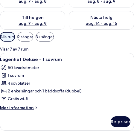
aug. 7 - aug. 8
aug. 8 - aug. 9
Kontrollera tillgängligheten för den här helgen aug. 7 - aug. 9
Kontrollera tillgängligheten fö
Till helgen
Nästa helg
aug. 7 - aug. 9
aug. 14 - aug. 16
Tillgängliga
Alla rum
2 sängar
3+ sängar
filter
för
Visar 7 av 7 rum
rum
Öppna
Ett modernt hotellrum med en stor sän
6
Lägenhet Deluxe - 1 sovrum
alla
50 kvadratmeter
foton
1 sovrum
för
Lägenhet
4 sovplatser
Deluxe
2 enkelsängar och 1 bäddsoffa (dubbel)
-
Gratis wi-fi
1
Mer
Mer information
sovrum
information
om
Se priser
Lägenhet
Deluxe