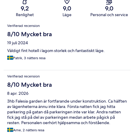
9,2
9,0
9,0
Renlighet
Läge
Personal och service
Recensioner
Verifierad recension
8/10 Mycket bra
19 juli 2024
Väldigt fint hotell i lagom storlek och fantastiskt läge.
Patrik, 3 nätters resa
Verifierad recension
8/10 Mycket bra
8 apr. 2026
3hb Falesia garden är fortfarande under konstruktion. Ca hälften
av lägenheterna ännu inte klara. Första natten fick jag hitta
parkering på gatan då parkeringen inte var klar. Andra natten
fick jag stå på del av parkeringen medan arbete pågick på
resten. Personalen oerhört hjälpsamma och förstående.
Lägenheterna stora, nya, rena med bra köksdel. Frukosten
Arne, 2 nätters resa
väldigt bra. Buffet middag också bra. Kids playground som man