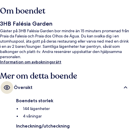
Om boendet
3HB Falésia Garden
Gäster på 3HB Falésia Garden bor mindre än 15 minuters promenad från
Praia da Falesia och Praia dos Olhos de Água. Du kan svalka dig i en
utomhuspool, äta gott på deras restaurang eller varva ned med en drink
i en av 2 barer/lounger. Samtliga lägenheter har pentryn, såväl som
balkonger och platt-tv. Andra resenärer uppskattar den hjälpsamma
personalen.
Information om avbokningsrätt
Mer om detta boende
Översikt
Boendets storlek
144 lägenheter
4 våningar
Incheckning/utcheckning