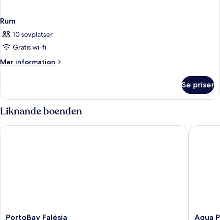
Rum
10 sovplatser
Gratis wi-fi
Mer
Mer information
information
om
Se priser
Rum
Liknande boenden
PortoBay Falésia
Aqua Ped
PortoBay
Aqua
PortoBay Falésia
Aqua P