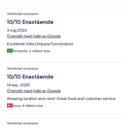
kan se på deras hemsida finns inte ännu. Väljer man havsutsikt
får man en väldigt fin vy av dalen och havet. När det blir
Verifierad recension
färdigbyggt och högsäsong har jag en känsla av att det kan bli
trångt på vissa ställen. Liten bit att gå för att komma till stranden.
10/10 Enastående
Drygt 100 trappsteg och 100 meter på en grusväg där det kan
3 maj 2026
komma bilar. Vi trivdes väldigt bra där och tycker det är värt ett
besök. Vi kommer nog aldrig att åka under högsäsong.
Översätt med hjälp av Google
Excelente Vista Limpeza Funcionários
Fernanda, 2 nätters resa
Verifierad recension
10/10 Enastående
14 sep. 2025
Översätt med hjälp av Google
Amazing location and view! Great food and customer service.
Anca, 4 nätters resa
Verifierad recension