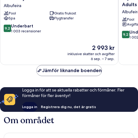
Falésia
Pedra
Adults
Albufeira
Albufeira
dos
Albufeir
Pool
Gratis frukost
Bicos
Spa
Flygtransfer
Design
Pool
Avgift
Beach
9.2
Underbart
9,2
Hotel
av
1 003 recensioner
9.2
Und
9,2
-
10,
av
1 00
Adults
Underbart,
10,
Priset
2 993 kr
Friendly
1 003 recensioner
Underba
är
Albufeir
1 002 re
inklusive skatter och avgifter
2 993 kr
6 sep. – 7 sep.
Jämför liknande boenden
Logga in för att se aktuella rabatter och förmåner. Fler
förmåner för fler äventyr!
Logga in
Registrera dig nu, det är gratis
Om området