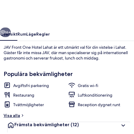
Hotel
Lahat
regående
Nästa
16+
Översikt
Rum
Läge
Regler
JAV Front One Hotel Lahat är ett utmärkt val för din vistelse i Lahat.
Gäster får inte missa JAV, där man specialiserar sig på internationell
gastronomi och serverar frukost, lunch och middag.
Populära bekvämligheter
Avgiftsfri parkering
Gratis wi-fi
Restaurang
Luftkonditionering
Entréinterör
Tvättmöjligheter
Reception dygnet runt
Visa alla
Främsta bekvämligheter
(12)