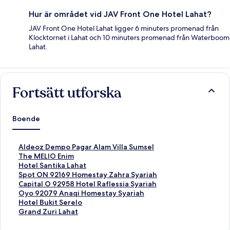
Hur är området vid JAV Front One Hotel Lahat?
JAV Front One Hotel Lahat ligger 6 minuters promenad från
Klocktornet i Lahat och 10 minuters promenad från Waterboom
Lahat.
Fortsätt utforska
Boende
L
Aldeoz Dempo Pagar Alam Villa Sumsel
ä
L
The MELIO Enim
n
ä
L
Hotel Santika Lahat
k
n
ä
L
Spot ON 92169 Homestay Zahra Syariah
t
k
n
ä
L
Capital O 92958 Hotel Raflessia Syariah
i
t
k
n
ä
L
Oyo 92079 Anaqi Homestay Syariah
l
i
t
k
n
ä
L
Hotel Bukit Serelo
l
l
i
t
k
n
ä
L
Grand Zuri Lahat
s
l
l
i
t
k
n
ä
i
s
l
l
i
t
k
n