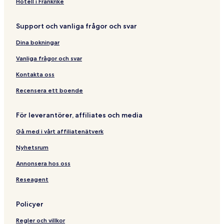
a
t
s
o
H
r
h
Hotell i Frankrike
m
t
t
o
e
a
V
a
e
m
l
t
Support och vanliga frågor och svar
i
y
l
e
o
l
Z
R
s
Dina bokningar
l
a
a
t
a
h
f
a
Vanliga frågor och svar
S
r
l
y
u
a
e
S
Kontakta oss
m
S
s
y
s
y
s
a
Recensera ett boende
e
a
i
r
l
r
a
i
För leverantörer, affiliates och media
i
S
a
a
y
h
Gå med i vårt affiliatenätverk
h
a
r
Nyhetsrum
i
a
Annonsera hos oss
h
Reseagent
Policyer
Regler och villkor