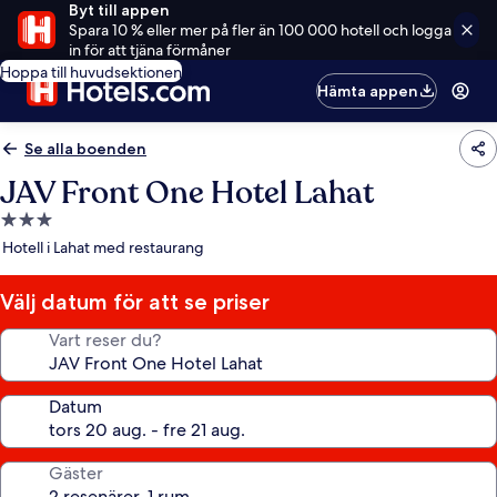
Byt till appen
Spara 10 % eller mer på fler än 100 000 hotell och logga
in för att tjäna förmåner
Hoppa till huvudsektionen
Hämta appen
Se alla boenden
JAV Front One Hotel Lahat
3.0-
stjärnigt
Hotell i Lahat med restaurang
boende
Välj datum för att se priser
Vart reser du?
Datum
Gäster