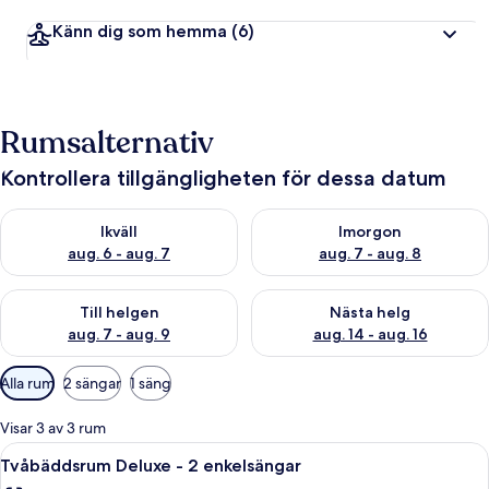
Känn dig som hemma
(6)
Rumsalternativ
Kontrollera tillgängligheten för dessa datum
Kontrollera tillgängligheten för ikväll aug. 6 - aug. 7
Kontrollera tillgängligheten f
Ikväll
Imorgon
aug. 6 - aug. 7
aug. 7 - aug. 8
Kontrollera tillgängligheten för den här helgen aug. 7 - aug. 9
Kontrollera tillgängligheten fö
Till helgen
Nästa helg
aug. 7 - aug. 9
aug. 14 - aug. 16
Tillgängliga
Alla rum
2 sängar
1 säng
filter
för
Visar 3 av 3 rum
rum
Öppna
Ett hotellrum med en säng dekorerad
4
Tvåbäddsrum Deluxe - 2 enkelsängar
alla