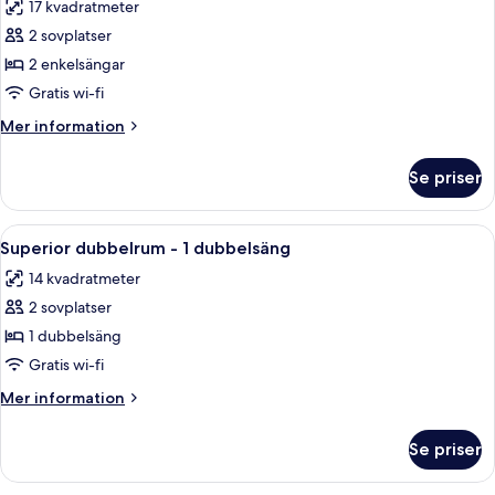
17 kvadratmeter
foton
2 sovplatser
för
Tvåbäddsrum
2 enkelsängar
Deluxe
Gratis wi-fi
-
Mer
Mer information
2
information
enkelsängar
om
Se priser
Tvåbäddsrum
Deluxe
-
Öppna
Ett hotellrum med en säng, en sängga
5
2
Superior dubbelrum - 1 dubbelsäng
alla
enkelsängar
14 kvadratmeter
foton
2 sovplatser
för
Superior
1 dubbelsäng
dubbelrum
Gratis wi-fi
-
Mer
Mer information
1
information
dubbelsäng
om
Se priser
Superior
dubbelrum