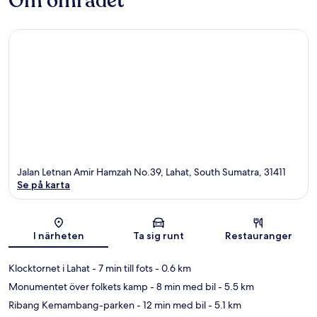
Om området
Jalan Letnan Amir Hamzah No.39, Lahat, South Sumatra, 31411
Se på karta
Karta
I närheten
Ta sig runt
Restauranger
Klocktornet i Lahat
- 7 min till fots
- 0.6 km
Monumentet över folkets kamp
- 8 min med bil
- 5.5 km
Ribang Kemambang-parken
- 12 min med bil
- 5.1 km