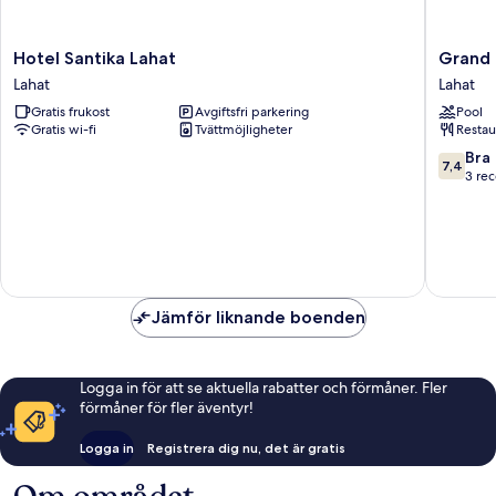
Hotel
Grand
Hotel Santika Lahat
Grand 
Santika
Zuri
Lahat
Lahat
Lahat
Lahat
Gratis frukost
Avgiftsfri parkering
Pool
Lahat
Lahat
Gratis wi-fi
Tvättmöjligheter
Restau
7.4
Bra
7,4
av
3 re
10,
Bra,
3 recens
Jämför liknande boenden
Logga in för att se aktuella rabatter och förmåner. Fler
förmåner för fler äventyr!
Logga in
Registrera dig nu, det är gratis