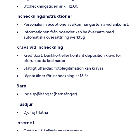
Utcheckningstiden är kl. 12.00
Incheckningsinstruktioner
Personalen i receptionen välkomnar gästerna vid ankomst.
Informationen från boendet kan ha översatts med
automatiska översättningsverktyg
Krävs vid incheckning
Kreditkort, bankkort eller kontant deposition krävs för
oförutsedda kostnader.
Statligt utfärdad fotolegitimation kan krävas
Lägsta ålder för incheckning är 18 år
Barn
Inga spjälsängar (barnsängar)
Husdjur
Djur ej tillåtna
Internet
Gratis wi-fi i allmänna utrymmen