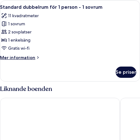
-
Öppna
Ett sovrum med en säng, en gardero
1
1
Standard dubbelrum för 1 person - 1 sovrum
alla
dubbelsäng
11 kvadratmeter
foton
1 sovrum
för
Standard
2 sovplatser
dubbelrum
1 enkelsäng
för
Gratis wi-fi
1
Mer
Mer information
person
information
-
om
Se priser
Standard
1
dubbelrum
sovrum
för
Liknande boenden
1
person
Hotel Santika Lahat
Grand Zu
-
1
sovrum