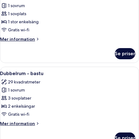
1 sovrum
för
Enkelrum
1 sovplats
1 stor enkelsäng
Gratis wi-fi
Mer
Mer information
information
om
Se priser
Enkelrum
Öppna
Ett hotellrum med en sänggavel i trä
5
Dubbelrum - bastu
alla
29 kvadratmeter
foton
1 sovrum
för
Dubbelrum
3 sovplatser
-
2 enkelsängar
bastu
Gratis wi-fi
Mer
Mer information
information
om
Se priser