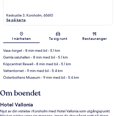
Keskustie 3, Korsholm, 65610
Se på karta
Karta
I närheten
Ta sig runt
Restauranger
Vasa-torget
- 8 min med bil
- 5.1 km
Gamla saluhallen
- 8 min med bil
- 5.1 km
Köpcentret Rewell
- 8 min med bil
- 5.1 km
Vattentornet
- 9 min med bil
- 5.4 km
Österbottens Museum
- 9 min med bil
- 5.6 km
Om boendet
Hotel Vallonia
Njut av din vistelse i Korsholm med Hotel Vallonia som utgångspunkt.
Här kan gäster unna sig massage, innan de äter något gott på deras