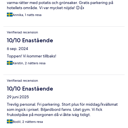
varma rätter med potatis och grönsaker. Gratis parkering på
hotellets område. Vi var mycket nöjda! 😊👍
Annika, 1 natts resa
Verifierad recension
10/10 Enastående
6 sep. 2024
Toppen! Vi kommer tillbaks!
Kerstin, 2 nätters resa
Verifierad recension
10/10 Enastående
29 juni 2025
Trevlig personal. Fri parkering. Stort plus för middag/kvällsmat
som ingick i priset. Biljardbord fanns. Litet gym. Vi fick
frukostpåse på morgonen då vi åkte iväg tidigt.
Bodil, 2 nätters resa