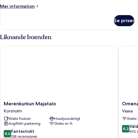
sofa
Mer
Mer information
bed)
information
om
Se priser
Dubbelrum
(with
sofa
Liknande boenden
bed)
Merenkurkun Majatalo
Omena H
Merenkurkun
Omena
Merenkurkun Majatalo
Omena 
Majatalo
Hotel
Korsholm
Vaasa
Korsholm
Vaasa
Gratis frukost
Husdjursvänligt
Gratis 
Espen
Avgiftsfri parkering
Gratis wi-fi
Vaasa
8.2
Väld
8,2
8.6
Fantastiskt
av
470 
8,6
av
138 recensioner
10,