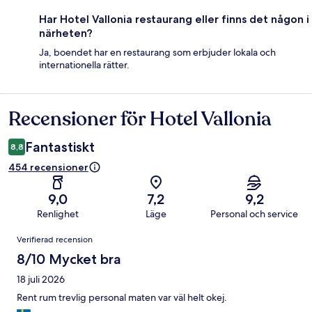
Har Hotel Vallonia restaurang eller finns det någon i
närheten?
Ja, boendet har en restaurang som erbjuder lokala och
internationella rätter.
Recensioner för Hotel Vallonia
Recensioner
Fantastiskt
8,8
454 recensioner
9,0
7,2
9,2
Renlighet
Läge
Personal och service
Recensioner
Verifierad recension
8/10 Mycket bra
18 juli 2026
Rent rum trevlig personal maten var väl helt okej.