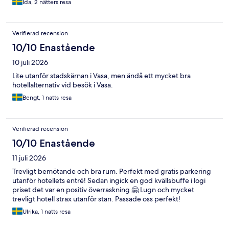
Ida, 2 nätters resa
Verifierad recension
10/10 Enastående
10 juli 2026
Lite utanför stadskärnan i Vasa, men ändå ett mycket bra
hotellalternativ vid besök i Vasa.
Bengt, 1 natts resa
Verifierad recension
10/10 Enastående
11 juli 2026
Trevligt bemötande och bra rum. Perfekt med gratis parkering
utanför hotellets entré! Sedan ingick en god kvällsbuffe i logi
priset det var en positiv överraskning 🤗 Lugn och mycket
trevligt hotell strax utanför stan. Passade oss perfekt!
Ulrika, 1 natts resa