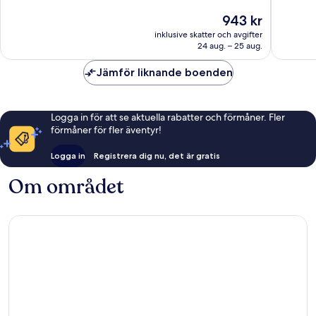
10,
Väldigt
Priset
943 kr
Fantastiskt,
bra,
är
138 recensioner
inklusive skatter och avgifter
470 rec
943 kr
24 aug. – 25 aug.
Jämför liknande boenden
Logga in för att se aktuella rabatter och förmåner. Fler
förmåner för fler äventyr!
Logga in
Registrera dig nu, det är gratis
Om området