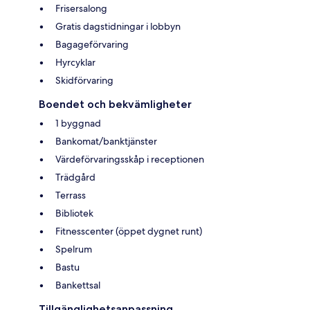
Frisersalong
Gratis dagstidningar i lobbyn
Bagageförvaring
Hyrcyklar
Skidförvaring
Boendet och bekvämligheter
1 byggnad
Bankomat/banktjänster
Värdeförvaringsskåp i receptionen
Trädgård
Terrass
Bibliotek
Fitnesscenter (öppet dygnet runt)
Spelrum
Bastu
Bankettsal
Tillgänglighetsanpassning