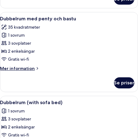
Dubbelrum
-
bastu
Öppna
Ett hotellrum med två sängar, ett skri
5
Dubbelrum med penty och bastu
alla
35 kvadratmeter
foton
1 sovrum
för
Dubbelrum
3 sovplatser
med
2 enkelsängar
penty
Gratis wi-fi
och
Mer
Mer information
bastu
information
om
Se priser
Dubbelrum
med
penty
Öppna
Ett hotellrum med två sängar, ett skri
9
och
Dubbelrum (with sofa bed)
alla
bastu
1 sovrum
foton
3 sovplatser
för
Dubbelrum
2 enkelsängar
(with
Gratis wi-fi