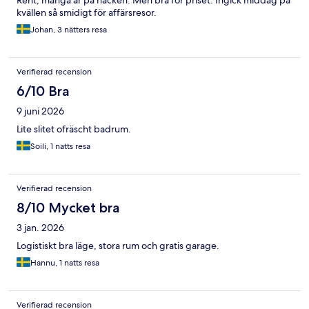
Rent, många år på nacken. Men bra för priset. Ingick middag på
kvällen så smidigt för affärsresor.
Johan, 3 nätters resa
Verifierad recension
6/10 Bra
9 juni 2026
Lite slitet ofräscht badrum.
Soili, 1 natts resa
Verifierad recension
8/10 Mycket bra
3 jan. 2026
Logistiskt bra läge, stora rum och gratis garage.
Hannu, 1 natts resa
Verifierad recension