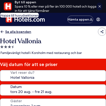
Byt till appen
Spara 10 % eller mer på fler än 100 000 hotell och logga
in för att tjäna förmåner
Hoppa till huvudsektionen
Hämta appen
Se alla boenden
Hotel Vallonia
3.5-
stjärnigt
Familjevänligt hotell i Korsholm med restaurang och bar
boende
Välj datum för att se priser
Vart reser du?
Datum
Gäster