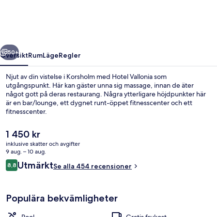
regående
Nästa
50+
Översikt
Rum
Läge
Regler
Njut av din vistelse i Korsholm med Hotel Vallonia som
utgångspunkt. Här kan gäster unna sig massage, innan de äter
något gott på deras restaurang. Några ytterligare höjdpunkter här
är en bar/lounge, ett dygnet runt-öppet fitnesscenter och ett
fitnesscenter.
Det
1 450 kr
nuvarande
inklusive skatter och avgifter
priset
9 aug. – 10 aug.
Bastu
är
Recensioner
Utmärkt
8,8
Se alla 454 recensioner
1 450 kr
8,8 av 10,
Populära bekvämligheter