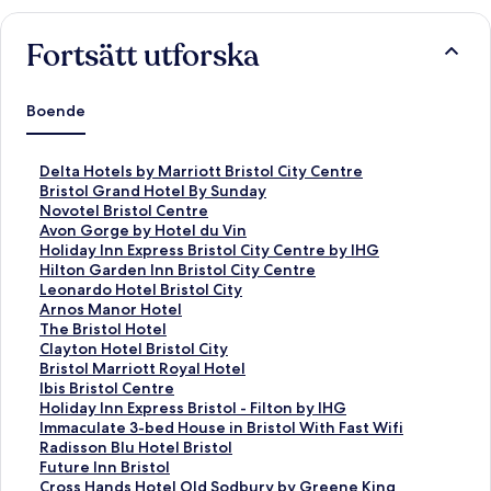
Fortsätt utforska
Boende
L
Delta Hotels by Marriott Bristol City Centre
ä
L
Bristol Grand Hotel By Sunday
n
ä
L
Novotel Bristol Centre
k
n
ä
L
Avon Gorge by Hotel du Vin
t
k
n
ä
L
Holiday Inn Express Bristol City Centre by IHG
i
t
k
n
ä
L
Hilton Garden Inn Bristol City Centre
l
i
t
k
n
ä
L
Leonardo Hotel Bristol City
l
l
i
t
k
n
ä
L
Arnos Manor Hotel
s
l
l
i
t
k
n
ä
L
The Bristol Hotel
i
s
l
l
i
t
k
n
ä
L
Clayton Hotel Bristol City
d
i
s
l
l
i
t
k
n
ä
L
Bristol Marriott Royal Hotel
a
d
i
s
l
l
i
t
k
n
ä
L
Ibis Bristol Centre
n
a
d
i
s
l
l
i
t
k
n
ä
L
Holiday Inn Express Bristol - Filton by IHG
f
n
a
d
i
s
l
l
i
t
k
n
ä
L
Immaculate 3-bed House in Bristol With Fast Wifi
ö
f
n
a
d
i
s
l
l
i
t
k
n
ä
L
Radisson Blu Hotel Bristol
r
ö
f
n
a
d
i
s
l
l
i
t
k
n
ä
L
Future Inn Bristol
D
r
ö
f
n
a
d
i
s
l
l
i
t
k
n
ä
L
Cross Hands Hotel Old Sodbury by Greene King