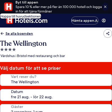
Byt till appen
Spara 10 % eller mer på fler än 100 000 hotell och logga
in för att tjäna förmåner
Hoppa till huvudsektionen
Hämta appen
Se alla boenden
The Wellington
4.0-
stjärnigt
Värdshus i Bristol med restaurang och bar
boende
Välj datum för att se priser
Vart reser du?
Datum
Gäster