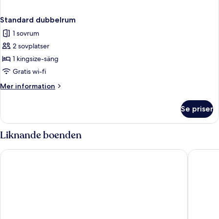
Standard dubbelrum
1 sovrum
2 sovplatser
1 kingsize-säng
Gratis wi-fi
Mer
Mer information
information
om
Se priser
Standard
dubbelrum
Liknande boenden
go2 portishead marina hotel
Majestic 