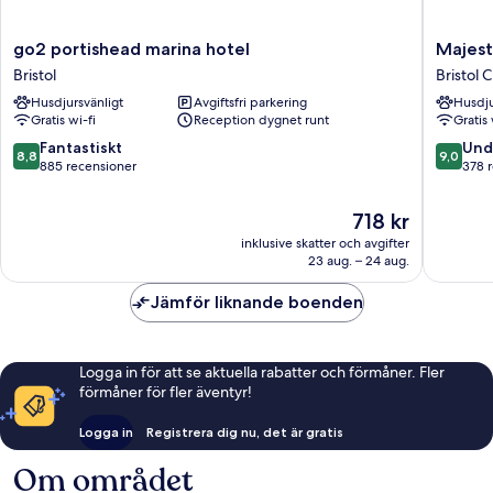
go2
Majestic
go2 portishead marina hotel
Majesti
portishead
Hotels
Bristol
Bristol 
marina
Bristol
Husdjursvänligt
Avgiftsfri parkering
Husdju
hotel
Bristol
Gratis wi-fi
Reception dygnet runt
Gratis 
Bristol
City
Centre
8.8
9.0
Fantastiskt
Und
8,8
9,0
av
av
885 recensioner
378 
10,
10,
Fantastiskt,
Underba
Priset
718 kr
885 recensioner
378 rec
är
inklusive skatter och avgifter
718 kr
23 aug. – 24 aug.
Jämför liknande boenden
Logga in för att se aktuella rabatter och förmåner. Fler
förmåner för fler äventyr!
Logga in
Registrera dig nu, det är gratis
Om området