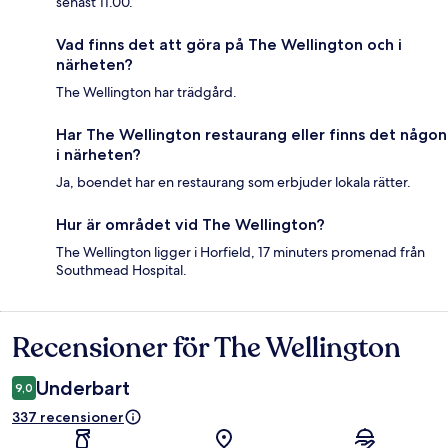
senast 11.00.
Vad finns det att göra på The Wellington och i
närheten?
The Wellington har trädgård.
Har The Wellington restaurang eller finns det någon
i närheten?
Ja, boendet har en restaurang som erbjuder lokala rätter.
Hur är området vid The Wellington?
The Wellington ligger i Horfield, 17 minuters promenad från
Southmead Hospital.
Recensioner för The Wellington
Recensioner
Underbart
9,0
337 recensioner