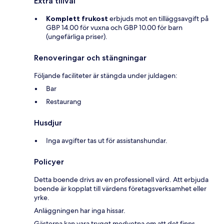
Extra tillval
Komplett frukost
erbjuds mot en tilläggsavgift på
GBP 14.00 för vuxna och GBP 10.00 för barn
(ungefärliga priser).
Renoveringar och stängningar
Följande faciliteter är stängda under juldagen:
Bar
Restaurang
Husdjur
Inga avgifter tas ut för assistanshundar.
Policyer
Detta boende drivs av en professionell värd. Att erbjuda
boende är kopplat till värdens företagsverksamhet eller
yrke.
Anläggningen har inga hissar.
Gästerna kan vara tryggt medvetna om att det finns