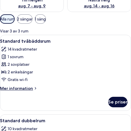
Till helgen
Nästa helg
aug. 7 - aug. 9
aug. 14 - aug. 16
Tillgängliga
Alla rum
2 sängar
1 säng
filter
för
Visar 3 av 3 rum
rum
Öppna
Ett hotellrum med två sängar, en sängg
8
Standard tvåbäddsrum
alla
14 kvadratmeter
foton
1 sovrum
för
Standard
2 sovplatser
tvåbäddsrum
2 enkelsängar
Gratis wi-fi
Mer
Mer information
information
om
Se priser
Standard
tvåbäddsrum
Öppna
En snyggt bäddad säng med vita sängk
4
Standard dubbelrum
alla
10 kvadratmeter
foton