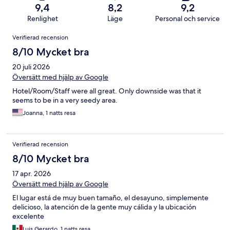
9,4
8,2
9,2
Renlighet
Läge
Personal och service
Recensioner
Verifierad recension
8/10 Mycket bra
20 juli 2026
Översätt med hjälp av Google
Hotel/Room/Staff were all great. Only downside was that it
seems to be in a very seedy area.
Joanna, 1 natts resa
Verifierad recension
8/10 Mycket bra
17 apr. 2026
Översätt med hjälp av Google
El lugar está de muy buen tamaño, el desayuno, simplemente
delicioso, la atención de la gente muy cálida y la ubicación
excelente
Luis Gerardo, 1 natts resa