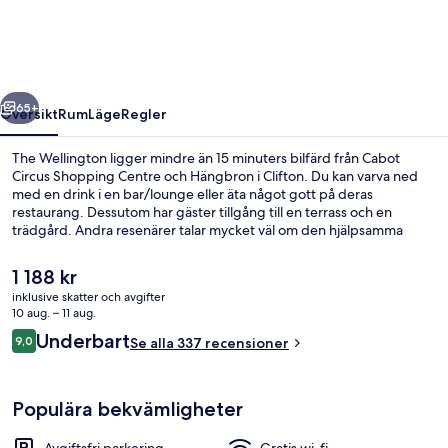
regående
Nästa
65+
Översikt
Rum
Läge
Regler
The Wellington ligger mindre än 15 minuters bilfärd från Cabot
Circus Shopping Centre och Hängbron i Clifton. Du kan varva ned
med en drink i en bar/lounge eller äta något gott på deras
restaurang. Dessutom har gäster tillgång till en terrass och en
trädgård. Andra resenärer talar mycket väl om den hjälpsamma
personalen.
Det
1 188 kr
nuvarande
inklusive skatter och avgifter
priset
10 aug. – 11 aug.
Bar (på boendet)
är
Recensioner
Underbart
9,0
Se alla 337 recensioner
1 188 kr
9,0 av 10,
Populära bekvämligheter