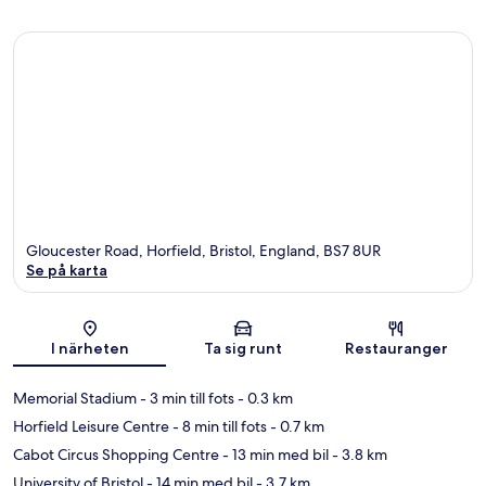
Gloucester Road, Horfield, Bristol, England, BS7 8UR
Se på karta
Karta
I närheten
Ta sig runt
Restauranger
Memorial Stadium
- 3 min till fots
- 0.3 km
Horfield Leisure Centre
- 8 min till fots
- 0.7 km
Cabot Circus Shopping Centre
- 13 min med bil
- 3.8 km
University of Bristol
- 14 min med bil
- 3.7 km