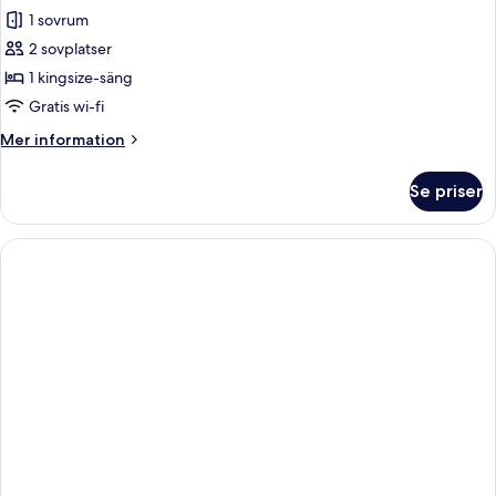
1 sovrum
för
Standard
2 sovplatser
dubbelrum
1 kingsize-säng
Gratis wi-fi
Mer
Mer information
information
om
Se priser
Standard
dubbelrum