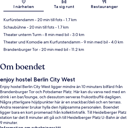
Karta
I närheten
Ta sig runt
Restauranger
Kurfürstendamm
- 20 min till fots
- 1.7 km
Schaubühne
- 20 min till fots
- 1.7 km
Theater unterm Turm
- 8 min med bil
- 3.0 km
Theater und Komodie am Kurfurstendamm
- 9 min med bil
- 4.0 km
Brandenburger Tor
- 20 min med bil
- 11.2 km
Om boendet
enjoy hostel Berlin City West
Enjoy hostel Berlin City West ligger mindre än 10 minuters bilfärd från
Brandenburger Tor och Potsdamer Platz. Här kan du varva ned med en
drink i en bar/lounge, och dessutom serveras frukostbuffé dagligen.
Några ytterligare höjdpunkter här är en snackbar/deli och en terrass.
Andra resenärer brukar hylla den hjälpsamma personalen. Boendet
ligger bara en kort promenad från kollektivtrafik. Till Heidelberger Platz
station tar det 8 minuter att gå och till Heidelberger Platz U-Bahn är det
9 minuter.
Information om avbokningsrätt