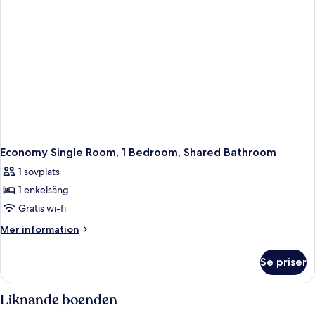
Economy Single Room, 1 Bedroom, Shared Bathroom
1 sovplats
1 enkelsäng
Gratis wi-fi
Mer
Mer information
information
om
Se priser
Economy
Single
Room,
Liknande boenden
1