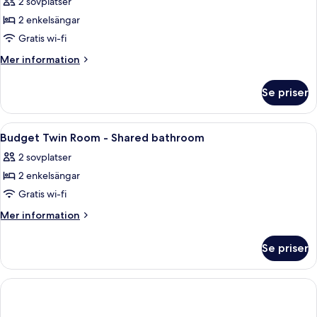
2 sovplatser
för
badrum
Economy
2 enkelsängar
tvåbäddsrum
Gratis wi-fi
-
Mer
Mer information
1
information
sovrum
om
Se priser
Economy
-
tvåbäddsrum
delat
-
Öppna
Skrivbord, strykjärn/strykbräda, grati
badrum
1
1
Budget Twin Room - Shared bathroom
alla
sovrum
2 sovplatser
-
foton
delat
2 enkelsängar
för
badrum
Budget
Gratis wi-fi
Twin
Mer
Mer information
Room
information
om
-
Se priser
Budget
Shared
Twin
bathroom
Room
-
Shared
bathroom