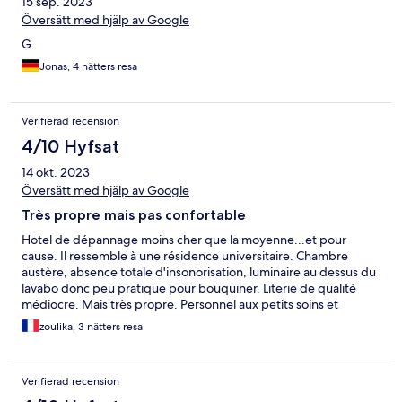
15 sep. 2023
Översätt med hjälp av Google
G
Jonas, 4 nätters resa
Verifierad recension
4/10 Hyfsat
14 okt. 2023
Översätt med hjälp av Google
Très propre mais pas confortable
Hotel de dépannage moins cher que la moyenne...et pour
cause. Il ressemble à une résidence universitaire. Chambre
austère, absence totale d'insonorisation, luminaire au dessus du
lavabo donc peu pratique pour bouquiner. Literie de qualité
médiocre. Mais très propre. Personnel aux petits soins et
situation proche des transports.
zoulika, 3 nätters resa
Verifierad recension