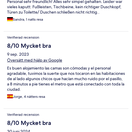
Personal sehr freundlich! Alles sehr simpel gehalten. Leider war
vieles kaputt: Fußleisten, Tischbeine, kein richtiger Duschkopf,
Türen zu Toilette/ Duschen schließen nicht richtig..
Sandra, 1 natts resa
Verifierad recension
8/10 Mycket bra
9 sep. 2023
Översätt med hjälp av Google
Es buen alojamiento las camas son cómodas y el personal
agradable, tuvimos la suerte que nos tocaron en las habitaciones
de al lado algunos chicos que hacían mucho ruido por el pasillo,
a 8 minutos a pie tienes el metro que está conectado con toda la
ciudad.
Jorge, 4 nätters resa
Verifierad recension
8/10 Mycket bra
30 juni 2024