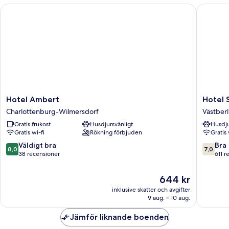
Bedroom,
Hotel Ambert
Hotel S
Shared
Bathroom
Hotel
Hotel
Hotel Ambert
Hotel 
Ambert
Spreewi
Charlottenburg-Wilmersdorf
Västber
Charlottenburg-
am
Gratis frukost
Husdjursvänligt
Husdju
Wilmersdorf
Kurfür
Gratis wi-fi
Rökning förbjuden
Gratis 
Västberl
centrum
8.0
7.0
Väldigt bra
Bra
8,0
7,0
av
av
38 recensioner
611 r
10,
10,
Väldigt
Bra,
Priset
644 kr
bra,
611 rece
är
inklusive skatter och avgifter
38 recensioner
644 kr
9 aug. – 10 aug.
Jämför liknande boenden