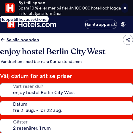
Byt till appen
Spara 10 % eller mer på fler än 100 000 hotell och logga
in för att tjäna förmåner
Hoppa till huvudsektionen
Hämta appen
Se alla boenden
enjoy hostel Berlin City West
Vandrarhem med bar nära Kurfürstendamm
Välj datum för att se priser
Vart reser du?
Datum
Gäster