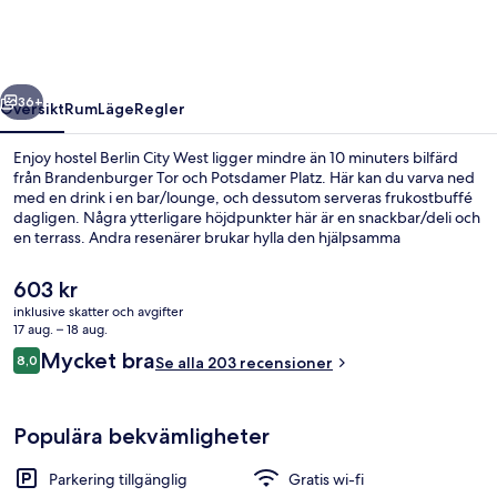
City
West
regående
Nästa
36+
Översikt
Rum
Läge
Regler
Enjoy hostel Berlin City West ligger mindre än 10 minuters bilfärd
från Brandenburger Tor och Potsdamer Platz. Här kan du varva ned
med en drink i en bar/lounge, och dessutom serveras frukostbuffé
dagligen. Några ytterligare höjdpunkter här är en snackbar/deli och
en terrass. Andra resenärer brukar hylla den hjälpsamma
personalen. Boendet ligger bara en kort promenad från
kollektivtrafik. Till Heidelberger Platz station tar det 8 minuter att gå
Det
603 kr
och till Heidelberger Platz U-Bahn är det 9 minuter.
nuvarande
inklusive skatter och avgifter
priset
17 aug. – 18 aug.
Sittområde i lobbyn
är
Recensioner
Mycket bra
8,0
Se alla 203 recensioner
603 kr
8,0 av 10,
Populära bekvämligheter
Parkering tillgänglig
Gratis wi-fi