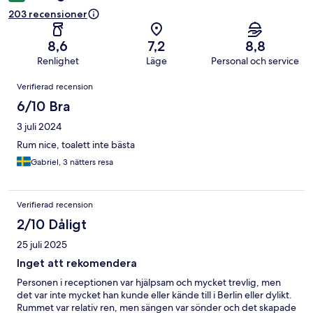
203 recensioner
8,6
7,2
8,8
Renlighet
Läge
Personal och service
Recensioner
Verifierad recension
6/10 Bra
3 juli 2024
Rum nice, toalett inte bästa
Gabriel, 3 nätters resa
Verifierad recension
2/10 Dåligt
25 juli 2025
Inget att rekomendera
Personen i receptionen var hjälpsam och mycket trevlig, men
det var inte mycket han kunde eller kände till i Berlin eller dylikt.
Rummet var relativ ren, men sängen var sönder och det skapade