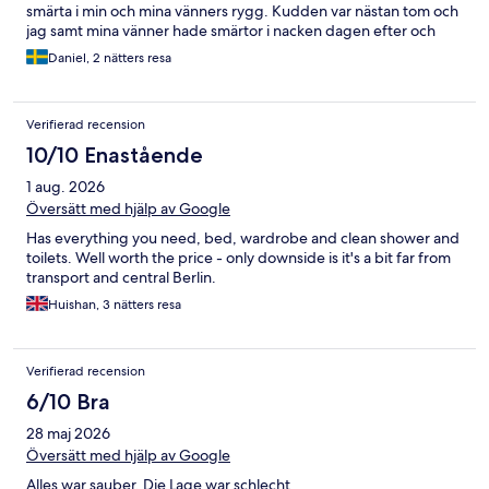
smärta i min och mina vänners rygg. Kudden var nästan tom och
jag samt mina vänner hade smärtor i nacken dagen efter och
hade svårt att sova. Frukosten var inte bra.
Daniel, 2 nätters resa
Verifierad recension
10/10 Enastående
1 aug. 2026
Översätt med hjälp av Google
Has everything you need, bed, wardrobe and clean shower and
toilets. Well worth the price - only downside is it's a bit far from
transport and central Berlin.
Huishan, 3 nätters resa
Verifierad recension
6/10 Bra
28 maj 2026
Översätt med hjälp av Google
Alles war sauber. Die Lage war schlecht