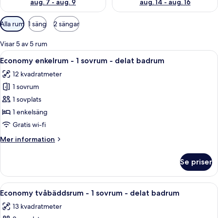
aug. 7 - aug. 9
aug. 14 - aug. 16
Tillgängliga
Alla rum
1 säng
2 sängar
filter
för
Visar 5 av 5 rum
rum
Öppna
Ett hotellrum med en säng, ett skrivbo
10
Economy enkelrum - 1 sovrum - delat badrum
alla
12 kvadratmeter
foton
1 sovrum
för
Economy
1 sovplats
enkelrum
1 enkelsäng
-
Gratis wi-fi
1
Mer
Mer information
sovrum
information
-
om
Se priser
Economy
delat
enkelrum
badrum
-
Öppna
Ett hotellrum med en säng, ett skrivbo
10
1
Economy tvåbäddsrum - 1 sovrum - delat badrum
alla
sovrum
13 kvadratmeter
-
foton
delat