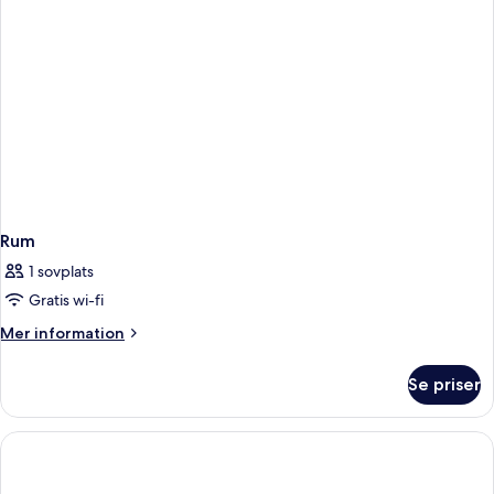
Rum
1 sovplats
Gratis wi-fi
Mer
Mer information
information
om
Se priser
Rum