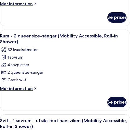
kingsize-
Mer
Mer information
säng
information
(Hearing
om
Se priser
Rum
Accessible)
-
1
Öppna
Ett hotellrum med två sängar, ett litet
5
kingsize-
Rum - 2 queensize-sängar (Mobility Accessible, Roll-in
alla
säng
Shower)
(Hearing
foton
32 kvadratmeter
Accessible)
för
1 sovrum
Rum
4 sovplatser
-
2
2 queensize-sängar
queensize-
Gratis wi-fi
sängar
Mer
Mer information
(Mobility
information
Accessible,
om
Se priser
Rum
Roll-
-
in
2
Öppna
En modern balkong med en soffa, ett li
Shower)
7
queensize-
Svit - 1 sovrum - utsikt mot havsviken (Mobility Accessible,
alla
sängar
Roll-in Shower)
(Mobility