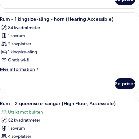
Svit
Presidential
-
Öppna
Ett modernt hotellrum med en stor sän
5
1
Rum - 1 kingsize-säng - hörn (Hearing Accessible)
alla
sovrum
34 kvadratmeter
-
foton
hörn
1 sovrum
för
Rum
2 sovplatser
-
1 kingsize-säng
1
Gratis wi-fi
kingsize-
Mer
Mer information
säng
information
-
om
Se priser
Rum
hörn
-
(Hearing
1
Öppna
Ett hotellrum med två sängar, ett litet
Accessible)
7
kingsize-
Rum - 2 queensize-sängar (High Floor, Accessible)
alla
säng
Utsikt mot bukten
-
foton
hörn
32 kvadratmeter
för
(Hearing
Rum
1 sovrum
Accessible)
-
4 sovplatser