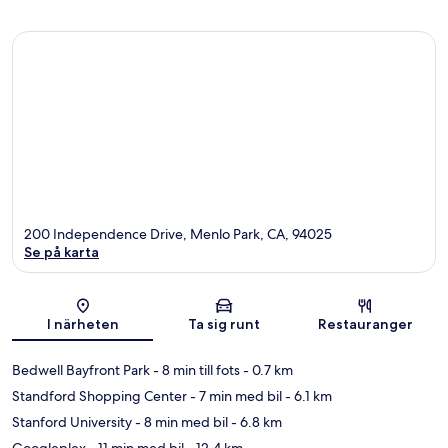
200 Independence Drive, Menlo Park, CA, 94025
Se på karta
Karta
I närheten
Ta sig runt
Restauranger
Bedwell Bayfront Park
- 8 min till fots
- 0.7 km
Standford Shopping Center
- 7 min med bil
- 6.1 km
Stanford University
- 8 min med bil
- 6.8 km
Googleplex
- 11 min med bil
- 12.4 km