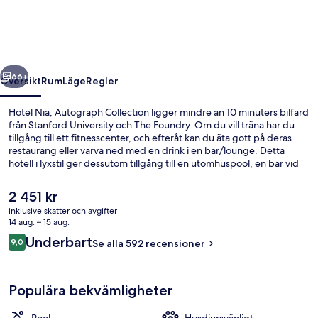
Collection
regående
Nästa
66+
Översikt
Rum
Läge
Regler
Hotel Nia, Autograph Collection ligger mindre än 10 minuters bilfärd
från Stanford University och The Foundry. Om du vill träna har du
tillgång till ett fitnesscenter, och efteråt kan du äta gott på deras
restaurang eller varva ned med en drink i en bar/lounge. Detta
hotell i lyxstil ger dessutom tillgång till en utomhuspool, en bar vid
poolen och en trädgård.
Det
2 451 kr
nuvarande
inklusive skatter och avgifter
priset
14 aug. – 15 aug.
Restaurang
är
Recensioner
Underbart
9,0
Se alla 592 recensioner
2 451 kr
9,0 av 10,
Populära bekvämligheter