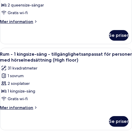
2
2 queensize-sängar
queensize-
Gratis wi-fi
sängar
Mer
Mer information
(High
information
Floor,
om
Se priser
Accessible)
Rum
-
2
Öppna
Ett modernt hotellrum med en stor säng
7
queensize-
Rum - 1 kingsize-säng - tillgänglighetsanpassat för personer
alla
sängar
med hörselnedsättning (High floor)
(High
foton
31 kvadratmeter
Floor,
för
Accessible)
1 sovrum
Rum
2 sovplatser
-
1
1 kingsize-säng
kingsize-
Gratis wi-fi
säng
Mer
Mer information
-
information
tillgänglighetsanpassat
om
Se priser
Rum
för
-