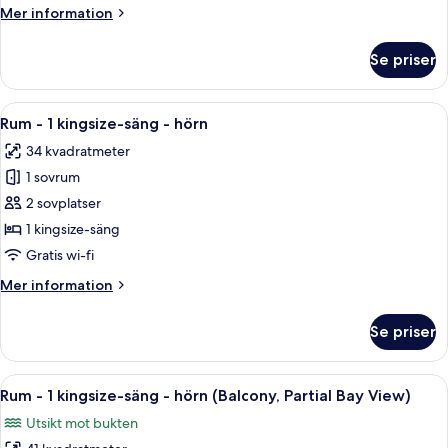
kingsize-
Mer
Mer information
säng
information
-
om
Se priser
Rum
balkong
-
(Partial
1
Öppna
Ett modernt hotellrum med en stor sän
Bay
4
kingsize-
Rum - 1 kingsize-säng - hörn
alla
View)
säng
34 kvadratmeter
-
foton
balkong
1 sovrum
för
(Partial
Rum
2 sovplatser
Bay
-
View)
1 kingsize-säng
1
Gratis wi-fi
kingsize-
Mer
Mer information
säng
information
-
om
Se priser
Rum
hörn
-
1
Öppna
Ett modernt hotellrum med en stor säng
12
kingsize-
Rum - 1 kingsize-säng - hörn (Balcony, Partial Bay View)
alla
säng
Utsikt mot bukten
-
foton
hörn