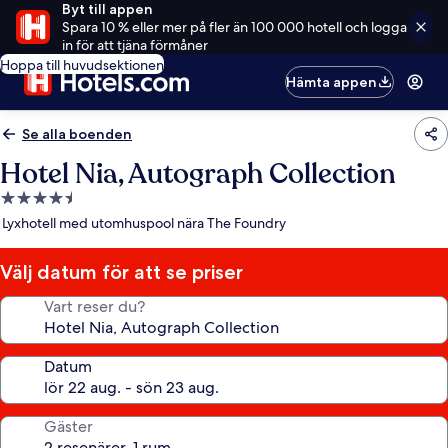
Byt till appen
Spara 10 % eller mer på fler än 100 000 hotell och logga
in för att tjäna förmåner
Hoppa till huvudsektionen
Hämta appen
Se alla boenden
Hotel Nia, Autograph Collection
4.5-
stjärnigt
Lyxhotell med utomhuspool nära The Foundry
boende
Välj datum för att se priser
Vart reser du?
Datum
Gäster