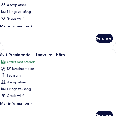
Presidential
Shwr)
4 sovplatser
-
1 kingsize-säng
1
Gratis wi-fi
sovrum
Mer
Mer information
information
om
Se priser
Svit
Presidential
-
Öppna
Ett modernt och rymligt vardagsrum me
7
1
Svit Presidential - 1 sovrum - hörn
alla
sovrum
Utsikt mot staden
foton
121 kvadratmeter
för
Svit
1 sovrum
Presidential
4 sovplatser
-
1 kingsize-säng
1
Gratis wi-fi
sovrum
Mer
Mer information
-
information
hörn
om
Se priser