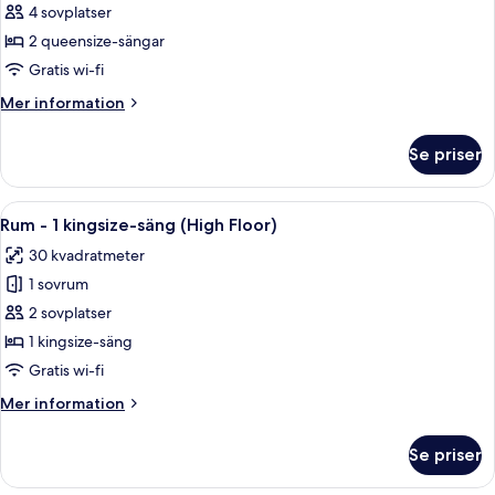
Rum
4 sovplatser
-
2 queensize-sängar
2
Gratis wi-fi
queensize-
Mer
Mer information
sängar
information
om
Se priser
Rum
-
2
Öppna
Ett modernt hotellrum med en stor sän
6
queensize-
Rum - 1 kingsize-säng (High Floor)
alla
sängar
30 kvadratmeter
foton
1 sovrum
för
Rum
2 sovplatser
-
1 kingsize-säng
1
Gratis wi-fi
kingsize-
Mer
Mer information
säng
information
(High
om
Se priser
Rum
Floor)
-