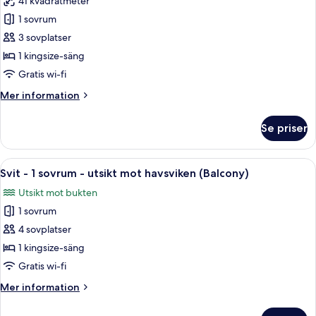
41 kvadratmeter
för
Rum
1 sovrum
-
3 sovplatser
1
1 kingsize-säng
kingsize-
Gratis wi-fi
säng
Mer
Mer information
-
information
hörn
om
Se priser
(Balcony,
Rum
-
Partial
1
Öppna
Ett modernt hotellrum med ett skrivbor
Bay
8
kingsize-
Svit - 1 sovrum - utsikt mot havsviken (Balcony)
alla
View)
säng
Utsikt mot bukten
-
foton
hörn
1 sovrum
för
(Balcony,
Svit
4 sovplatser
Partial
-
Bay
1 kingsize-säng
View)
1
Gratis wi-fi
sovrum
Mer
Mer information
-
information
utsikt
om