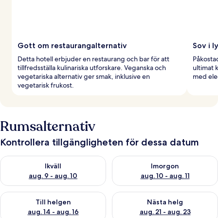
Gott om restaurangalternativ
Sov i l
Detta hotell erbjuder en restaurang och bar för att
Påkosta
tillfredsställa kulinariska utforskare. Veganska och
ultimat 
vegetariska alternativ ger smak, inklusive en
med ele
vegetarisk frukost.
Rumsalternativ
Kontrollera tillgängligheten för dessa datum
Kontrollera tillgängligheten för ikväll aug. 9 - aug. 10
Kontrollera tillgängligheten fö
Ikväll
Imorgon
aug. 9 - aug. 10
aug. 10 - aug. 11
Kontrollera tillgängligheten för den här helgen aug. 14 - aug. 
Kontrollera tillgängligheten fö
Till helgen
Nästa helg
aug. 14 - aug. 16
aug. 21 - aug. 23