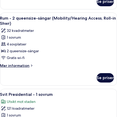
Se priser
Svit
mot
-
havsviken
1
Öppna
Ett hotellrum med två sängar, ett litet
(Balcony)
5
sovrum
Rum - 2 queensize-sängar (Mobility/Hearing Access, Roll-in
alla
-
Shwr)
utsikt
foton
32 kvadratmeter
mot
för
havsviken
1 sovrum
Rum
(Balcony)
4 sovplatser
-
2
2 queensize-sängar
queensize-
Gratis wi-fi
sängar
Mer
Mer information
(Mobility/Hearing
information
Access,
om
Se priser
Rum
Roll-
-
in
2
Öppna
Ett modernt sovrum med en stor säng,
Shwr)
7
queensize-
Svit Presidential - 1 sovrum
alla
sängar
Utsikt mot staden
(Mobility/Hearing
foton
Access,
121 kvadratmeter
för
Roll-
Svit
1 sovrum
in