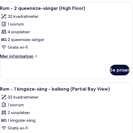
1
Öppna
Ett hotellrum med två sängar, ett litet
5
kingsize-
Rum - 2 queensize-sängar (High Floor)
alla
säng
32 kvadratmeter
(High
foton
Floor)
1 sovrum
för
Rum
4 sovplatser
-
2 queensize-sängar
2
Gratis wi-fi
queensize-
Mer
Mer information
sängar
information
(High
om
Se priser
Rum
Floor)
-
2
Öppna
Ett hotellrum med en stor säng, ett skr
6
queensize-
Rum - 1 kingsize-säng - balkong (Partial Bay View)
alla
sängar
32 kvadratmeter
(High
foton
Floor)
1 sovrum
för
Rum
2 sovplatser
-
1 kingsize-säng
1
Gratis wi-fi