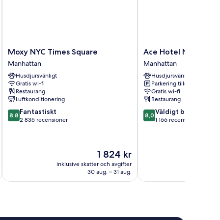
Moxy
Ace
Moxy NYC Times Square
Ace Hotel New York
NYC
Hotel
Manhattan
Manhattan
Times
New
Husdjursvänligt
Husdjursvänligt
Square
York
Gratis wi-fi
Parkering tillgänglig
Manhattan
Manhattan
Restaurang
Gratis wi-fi
Luftkonditionering
Restaurang
8.8
8.0
Fantastiskt
Väldigt bra
8,8
8,0
av
av
2 835 recensioner
1 166 recensioner
10,
10,
Fantastiskt,
Väldigt
2 835 recensioner
bra,
Priset
1 824 kr
1 166 recensioner
är
inklusive skatter och avgifter
inklusive s
1 824 kr
30 aug. – 31 aug.