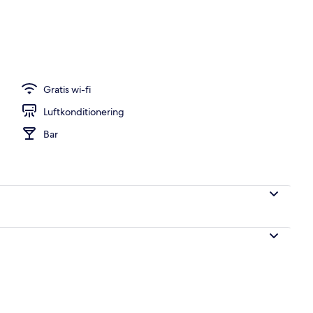
er, bar på takterrassen och cocktailbar
Gratis wi-fi
Luftkonditionering
Bar