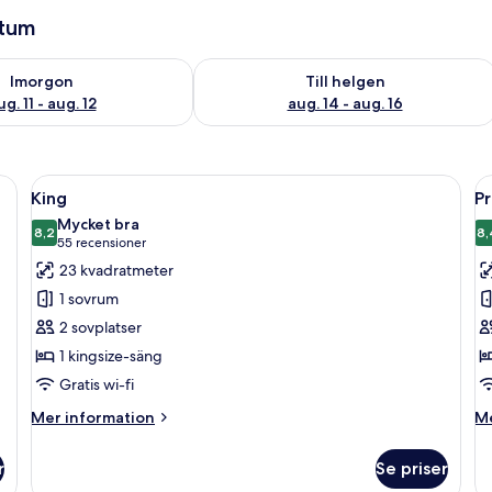
atum
1
llgängligheten för imorgon aug. 11 - aug. 12
Kontrollera tillgängligheten för den h
Imorgon
Till helgen
ug. 11 - aug. 12
aug. 14 - aug. 16
, skrivbord och strykjärn/strykbräda
Öppna
En snyggt bäddad säng med en sänggav
Ö
5
King
P
alla
al
Mycket bra
foton
8,2
f
8,
8,2 av 10
(55 recensioner)
55 recensioner
för
f
23 kvadratmeter
King
P
1 sovrum
r
2 sovplatser
-
1 kingsize-säng
1
Gratis wi-fi
q
s
Mer
M
Mer information
Me
information
in
om
o
r
Se priser
King
Pr