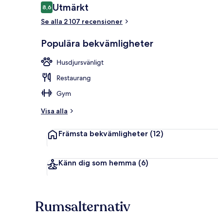
Recensioner
Utmärkt
8,6
8,6 av 10,
Se alla 2 107 recensioner
3 barer/loung
Populära bekvämligheter
Husdjursvänligt
Restaurang
Gym
Visa alla
Främsta bekvämligheter
(12)
Känn dig som hemma
(6)
Rumsalternativ