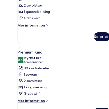
rum
2 sovplatser
-
1 queensize-säng
1
Gratis wi-fi
queensize-
säng
Mer
Mer information
information
om
Se prise
Comfort-
rum
-
Öppna
Ett mysigt rum med ett skrivbor
4
1
Premium King
alla
queensize-
Mycket bra
säng
foton
8,4
8,4 av 10
(37 recensioner)
37 recensioner
för
30 kvadratmeter
Premium
1 sovrum
King
2 sovplatser
1 kingsize-säng
Gratis wi-fi
Mer
Mer information
information