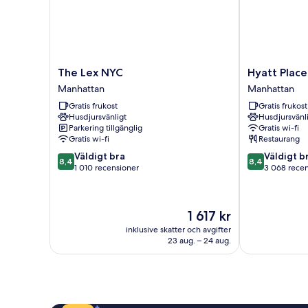
The
Hyatt
The Lex NYC
Hyatt Place
Lex
Place
Manhattan
Manhattan
NYC
New
Gratis frukost
Gratis frukost
Manhattan
York
Husdjursvänligt
Husdjursvänl
/
Parkering tillgänglig
Gratis wi-fi
Chelsea
Gratis wi-fi
Restaurang
Manhattan
8.4
8.4
Väldigt bra
Väldigt b
8,4
8,4
av
av
1 010 recensioner
3 068 rece
10,
10,
Väldigt
Väldigt
bra,
bra,
Priset
1 617 kr
1 010 recensioner
3 068 recensi
är
inklusive skatter och avgifter
1 617 kr
23 aug. – 24 aug.