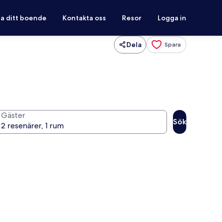
ra ditt boende
Kontakta oss
Resor
Logga in
Dela
Spara
Gäster
Sök