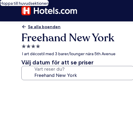
Hoppa till huvudsektionen
Se alla boenden
Freehand New York
4.0-
stjärnigt
I art décostil med 3 barer/lounger nära 5th Avenue
boende
Välj datum för att se priser
Vart reser du?
Fotogalleri
för
Freehand
New
York