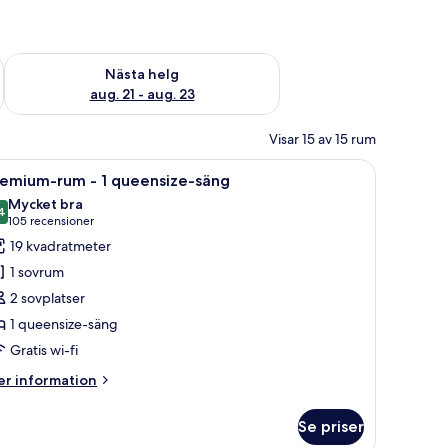
är helgen aug. 14 - aug. 16
Kontrollera tillgängligheten för nästa helg aug. 21 - aug. 23
Nästa helg
aug. 21 - aug. 23
Visar 15 av 15 rum
el i trä, ett nattduksbord med en lampa och en stor spegel på väggen.
ppna
Ett välordnat sovrum med en stor säng, en sän
4
remium-rum - 1 queensize-säng
la
Mycket bra
oton
4
8,4 av 10
(105 recensioner)
105 recensioner
ör
19 kvadratmeter
remium-
1 sovrum
um
2 sovplatser
1 queensize-säng
Gratis wi-fi
ueensize-
äng
er
r information
formation
m
Se priser
emium-