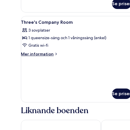
om
Se prise
Premium
King
Öppna
Värdeförvaringsskåp på rummet
5
Three's Company Room
alla
3 sovplatser
foton
1 queensize-säng och 1 våningssäng (enkel)
för
Three's
Gratis wi-fi
Company
Mer
Mer information
Room
information
om
Three's
Company
Room
Se prise
Liknande boenden
The Lex NYC
Hyatt Place N