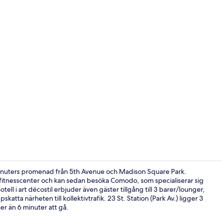
Creator vide
minuters promenad från 5th Avenue och Madison Square Park.
et fitnesscenter och kan sedan besöka Comodo, som specialiserar sig
ell i art décostil erbjuder även gäster tillgång till 3 barer/lounger,
Sittområde i
atta närheten till kollektivtrafik. 23 St. Station (Park Av.) ligger 3
mer än 6 minuter att gå.