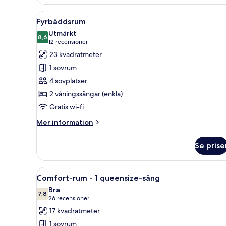
Öppna
Ett rum med en våningssäng, en
4
Fyrbäddsrum
alla
Utmärkt
foton
8,6
8,6 av 10
(12 recensioner)
12 recensioner
för
23 kvadratmeter
Fyrbäddsrum
1 sovrum
4 sovplatser
2 våningssängar (enkla)
Gratis wi-fi
Mer
Mer information
information
om
Se prise
Fyrbäddsrum
Öppna
Ett välordnat hotellrum med e
4
Comfort-rum - 1 queensize-säng
alla
Bra
foton
7,8
7,8 av 10
(26 recensioner)
26 recensioner
för
17 kvadratmeter
Comfort-
1 sovrum