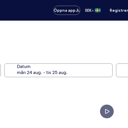
•
Öppna app
SEK
Registre
Datum