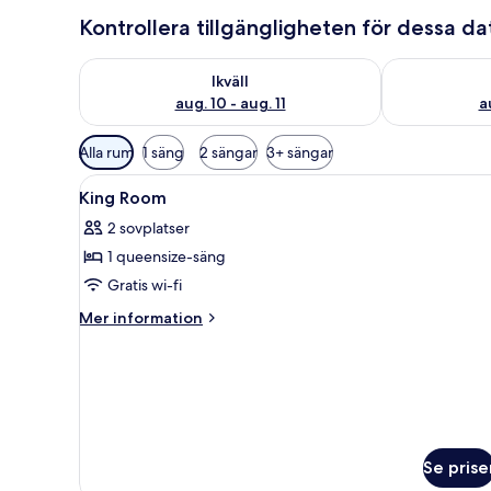
Kontrollera tillgängligheten för dessa d
Kontrollera tillgängligheten för ikväll aug. 10 - aug. 1
Kontrollera ti
Ikväll
aug. 10 - aug. 11
a
Tillgängliga
Alla rum
1 säng
2 sängar
3+ sängar
filter
Öppna
Värdeförvaringsskåp på rummet
för
4
King Room
alla
rum
2 sovplatser
foton
1 queensize-säng
för
King
Gratis wi-fi
Room
Mer
Mer information
information
om
King
Room
Se prise