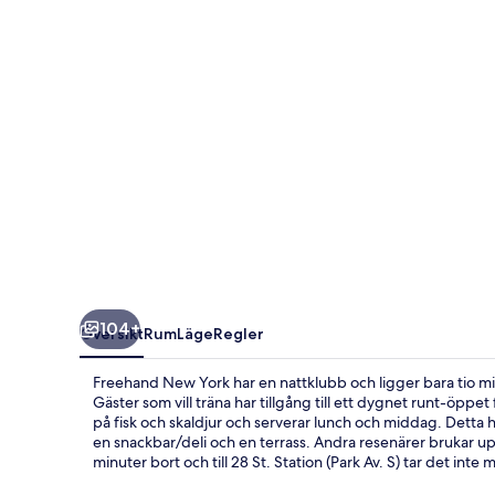
104+
Översikt
Rum
Läge
Regler
Freehand New York har en nattklubb och ligger bara tio 
Gäster som vill träna har tillgång till ett dygnet runt-öpp
på fisk och skaldjur och serverar lunch och middag. Detta hot
en snackbar/deli och en terrass. Andra resenärer brukar uppsk
minuter bort och till 28 St. Station (Park Av. S) tar det inte 