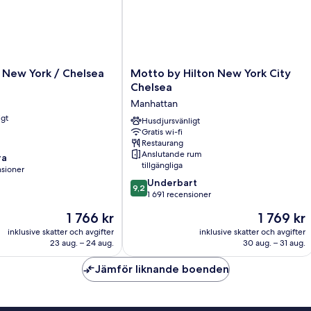
Motto
 New York / Chelsea
Motto by Hilton New York City
by
Chelsea
Hilton
Manhattan
New
igt
York
Husdjursvänligt
Gratis wi-fi
City
Restaurang
Chelsea
Anslutande rum
ra
Manhattan
tillgängliga
nsioner
9.2
Underbart
9,2
av
1 691 recensioner
10,
Priset
Priset
1 766 kr
1 769 kr
oner
Underbart,
är
är
1 691 recensioner
inklusive skatter och avgifter
inklusive skatter och avgifter
1 766 kr
1 769 kr
23 aug. – 24 aug.
30 aug. – 31 aug.
Jämför liknande boenden