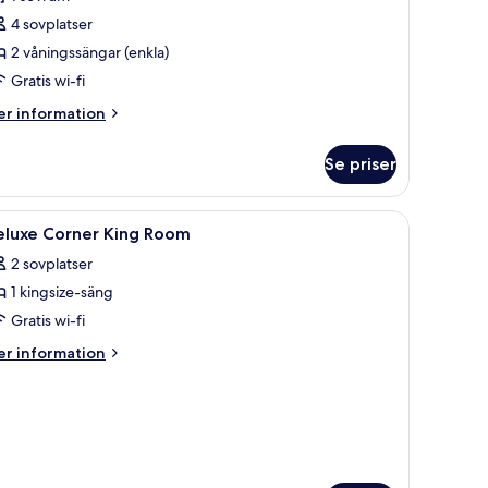
yrbäddsrum
4 sovplatser
2 våningssängar (enkla)
Gratis wi-fi
er
r information
formation
m
Se priser
remium
rbäddsrum
 vita sängkläder och en stege.
ppna
Värdeförvaringsskåp på rummet, skrivbord oc
3
eluxe Corner King Room
la
2 sovplatser
oton
1 kingsize-säng
ör
eluxe
Gratis wi-fi
orner
er
r information
ing
formation
m
oom
luxe
rner
ng
oom