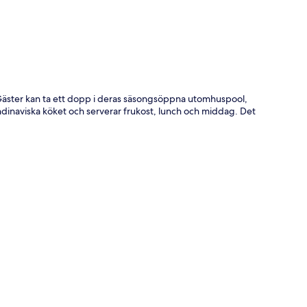
 Gäster kan ta ett dopp i deras säsongsöppna utomhuspool,
andinaviska köket och serverar frukost, lunch och middag. Det