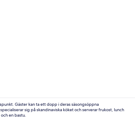
Exteriör
ngspunkt. Gäster kan ta ett dopp i deras säsongsöppna
pecialiserar sig på skandinaviska köket och serverar frukost, lunch
 och en bastu.
Terrass/Pati