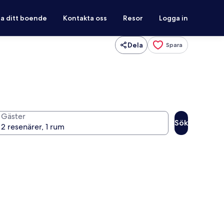
ra ditt boende
Kontakta oss
Resor
Logga in
Dela
Spara
Gäster
Sök