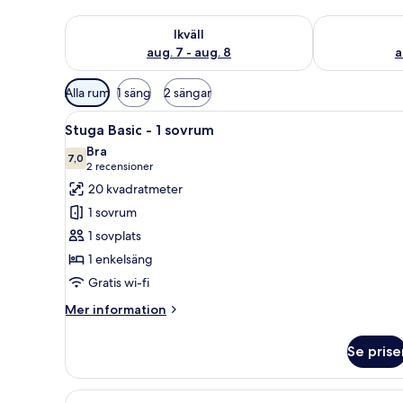
Kontrollera tillgängligheten för ikväll aug. 7 - aug. 8
Kontrollera ti
Ikväll
aug. 7 - aug. 8
a
Tillgängliga
Alla rum
1 säng
2 sängar
filter
Öppna
Ett rum med ett svart bord oc
för
4
Stuga Basic - 1 sovrum
alla
rum
Bra
foton
7,0
7,0 av 10
(2 recensioner)
2 recensioner
för
20 kvadratmeter
Stuga
1 sovrum
Basic
1 sovplats
-
1 enkelsäng
1
Gratis wi-fi
sovrum
Mer
Mer information
information
om
Se prise
Stuga
Basic
-
Öppna
En snyggt bäddad säng med vit