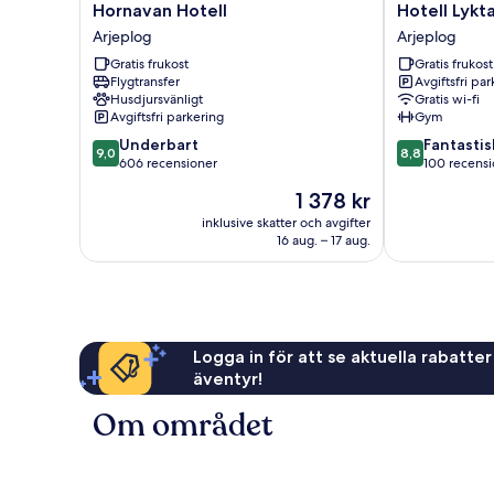
Hornavan
Hotell
Hornavan Hotell
Hotell Lykt
Hotell
Lyktan
Arjeplog
Arjeplog
Arjeplog
Arjeplog
Gratis frukost
Gratis frukost
Flygtransfer
Avgiftsfri pa
Husdjursvänligt
Gratis wi-fi
Avgiftsfri parkering
Gym
9.0
8.8
Underbart
Fantastis
9,0
8,8
av
av
606 recensioner
100 recensi
10,
10,
Priset
1 378 kr
Underbart,
Fantastiskt,
är
606 recensioner
100 recension
inklusive skatter och avgifter
1 378 kr
16 aug. – 17 aug.
Logga in för att se aktuella rabatter
äventyr!
Om området