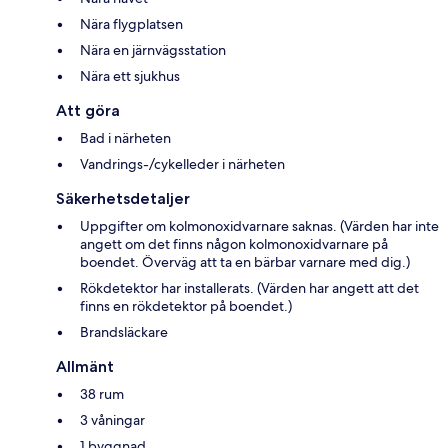
Nära flygplatsen
Nära en järnvägsstation
Nära ett sjukhus
Att göra
Bad i närheten
Vandrings-/cykelleder i närheten
Säkerhetsdetaljer
Uppgifter om kolmonoxidvarnare saknas. (Värden har inte
angett om det finns någon kolmonoxidvarnare på
boendet. Överväg att ta en bärbar varnare med dig.)
Rökdetektor har installerats. (Värden har angett att det
finns en rökdetektor på boendet.)
Brandsläckare
Allmänt
38 rum
3 våningar
1 byggnad