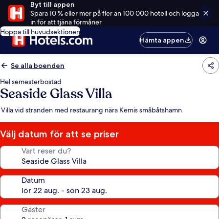
Byt till appen
Spara 10 % eller mer på fler än 100 000 hotell och logga
in för att tjäna förmåner
Hoppa till huvudsektionen
Hämta appen
Se alla boenden
Hel semesterbostad
Seaside Glass Villa
Villa vid stranden med restaurang nära Kemis småbåtshamn
Välj datum för att se priser
Vart reser du?
Datum
Gäster