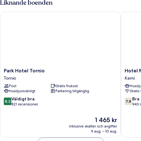
Liknande boenden
bastu
Park Hotel Tornio
Hotel Me
Park
Hotel
Park Hotel Tornio
Hotel 
Hotel
Merihov
Tornio
Kemi
Tornio
Kemi
Pool
Gratis frukost
Husdju
Tornio
Husdjursvänligt
Parkering tillgänglig
Gratis 
8.2
7.8
Väldigt bra
Bra
8,2
7,8
av
av
821 recensioner
943 
10,
10,
Väldigt
Bra,
Priset
1 465 kr
bra,
943 rec
är
inklusive skatter och avgifter
821 recensioner
1 465 kr
9 aug. – 10 aug.