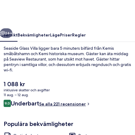
regående
Nästa
24+
Översikt
Bekvämligheter
Läge
Priser
Regler
Seaside Glass Villa ligger bara 5 minuters bilfärd från Kemis
småbåtshamn och Kemi historiska museum. Gäster kan äta middag
på Seaview Restaurant, som har utsikt mot havet. Gäster hittar
pentryn i samtliga villor, och dessutom erbjuds regndusch och gratis
wi-fi.
Det
1 088 kr
nuvarande
inklusive skatter och avgifter
priset
11 aug. – 12 aug.
Villa Premium - luftkonditionering - ha
är
Recensioner
Underbart
9,0
Se alla 221 recensioner
1 088 kr
9,0 av 10,
Populära bekvämligheter