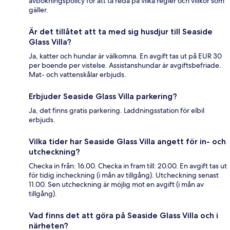
avbokningspolicy för att ta reda på vilka regler och villkor som
gäller.
Är det tillåtet att ta med sig husdjur till Seaside
Glass Villa?
Ja, katter och hundar är välkomna. En avgift tas ut på EUR 30
per boende per vistelse. Assistanshundar är avgiftsbefriade.
Mat- och vattenskålar erbjuds.
Erbjuder Seaside Glass Villa parkering?
Ja, det finns gratis parkering. Laddningsstation för elbil
erbjuds.
Vilka tider har Seaside Glass Villa angett för in- och
utcheckning?
Checka in från: 16.00. Checka in fram till: 20.00. En avgift tas ut
för tidig incheckning (i mån av tillgång). Utcheckning senast
11.00. Sen utcheckning är möjlig mot en avgift (i mån av
tillgång).
Vad finns det att göra på Seaside Glass Villa och i
närheten?