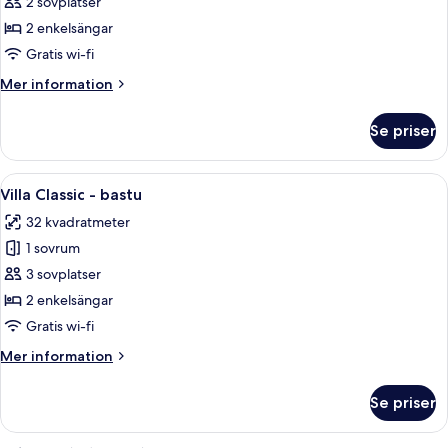
Villa
2 sovplatser
Standard
2 enkelsängar
-
Gratis wi-fi
luftkonditionering
Mer
Mer information
information
om
Se priser
Villa
Standard
-
Öppna
En modern inredning med trägolv, en tr
4
luftkonditionering
Villa Classic - bastu
alla
32 kvadratmeter
foton
1 sovrum
för
Villa
3 sovplatser
Classic
2 enkelsängar
-
Gratis wi-fi
bastu
Mer
Mer information
information
om
Se priser
Villa
Classic
-