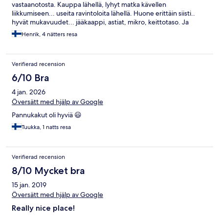
vastaanotosta. Kauppa lähellä, lyhyt matka kävellen
liikkumiseen... useita ravintoloita lähellä. Huone erittäin siisti..
hyvät mukavuudet... jääkaappi, astiat, mikro, keittotaso. Ja
sauna.👍
Henrik, 4 nätters resa
Verifierad recension
6/10 Bra
4 jan. 2026
Översätt med hjälp av Google
Pannukakut oli hyviä 😃
Tuukka, 1 natts resa
Verifierad recension
8/10 Mycket bra
15 jan. 2019
Översätt med hjälp av Google
Really nice place!