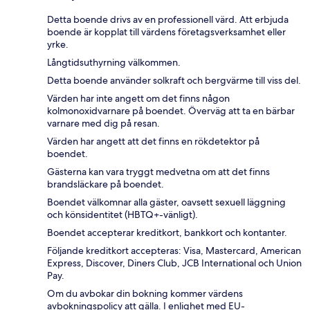
Detta boende drivs av en professionell värd. Att erbjuda
boende är kopplat till värdens företagsverksamhet eller
yrke.
Långtidsuthyrning välkommen.
Detta boende använder solkraft och bergvärme till viss del.
Värden har inte angett om det finns någon
kolmonoxidvarnare på boendet. Överväg att ta en bärbar
varnare med dig på resan.
Värden har angett att det finns en rökdetektor på
boendet.
Gästerna kan vara tryggt medvetna om att det finns
brandsläckare på boendet.
Boendet välkomnar alla gäster, oavsett sexuell läggning
och könsidentitet (HBTQ+-vänligt).
Boendet accepterar kreditkort, bankkort och kontanter.
Följande kreditkort accepteras: Visa, Mastercard, American
Express, Discover, Diners Club, JCB International och Union
Pay.
Om du avbokar din bokning kommer värdens
avbokningspolicy att gälla. I enlighet med EU-