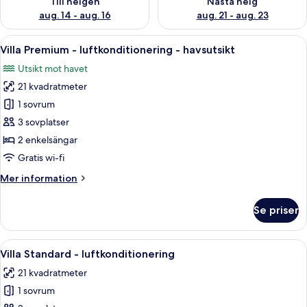
Till helgen
Nästa helg
aug. 14 - aug. 16
aug. 21 - aug. 23
Öppna
Ett modernt sovrum med en stor säng, u
4
Villa Premium - luftkonditionering - havsutsikt
alla
Utsikt mot havet
foton
21 kvadratmeter
för
Villa
1 sovrum
Premium
3 sovplatser
-
2 enkelsängar
luftkonditionering
Gratis wi-fi
-
Mer
Mer information
havsutsikt
information
om
Se priser
Villa
Premium
-
Öppna
Ett modernt sovrum med ett stort takfö
4
luftkonditionering
Villa Standard - luftkonditionering
alla
-
21 kvadratmeter
havsutsikt
foton
1 sovrum
för