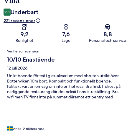
Villa
Underbart
9,0
221 recensioner
9,2
7,6
8,8
Renlighet
Läge
Personal och service
Recensioner
Verifierad recension
10/10 Enastående
12 juli 2026
Unikt boende för två i glas-akvarium med obruten utsikt över
Bottenviken 10m bort. Kompakt och funktionellt boende.
Faktiskt värt en omväg om inte en hel resa. Bra finsk frukost på
närliggande restaurang där det också finns is-utställning. Bra
wifi men TV finns inte på rummet däremot ett pentry med
kaffemaskin. Ta med solstolar.
Anita, 2 nätters resa