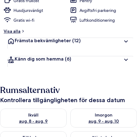
Gratis frukost
Pentry
Husdjursvänligt
Avgiftsfri parkering
Gratis wi-fi
Luftkonditionering
Visa alla
Främsta bekvämligheter
(12)
Känn dig som hemma
(6)
Rumsalternativ
Kontrollera tillgängligheten för dessa datum
Kontrollera tillgängligheten för ikväll aug. 8 - aug. 9
Kontrollera tillgängligheten f
Ikväll
Imorgon
aug. 8 - aug. 9
aug. 9 - aug. 10
Kontrollera tillgängligheten för den här helgen aug. 14 - aug. 
Kontrollera tillgängligheten fö