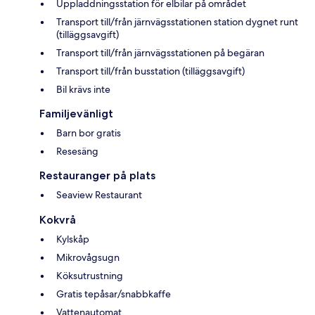
Uppladdningsstation för elbilar på området
Transport till/från järnvägsstationen station dygnet runt
(tilläggsavgift)
Transport till/från järnvägsstationen på begäran
Transport till/från busstation (tilläggsavgift)
Bil krävs inte
Familjevänligt
Barn bor gratis
Resesäng
Restauranger på plats
Seaview Restaurant
Kokvrå
Kylskåp
Mikrovågsugn
Köksutrustning
Gratis tepåsar/snabbkaffe
Vattenautomat