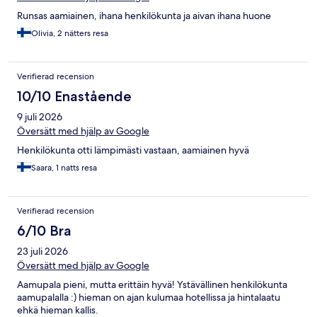
Runsas aamiainen, ihana henkilökunta ja aivan ihana huone
Olivia, 2 nätters resa
Verifierad recension
10/10 Enastående
9 juli 2026
Översätt med hjälp av Google
Henkilökunta otti lämpimästi vastaan, aamiainen hyvä
Saara, 1 natts resa
Verifierad recension
6/10 Bra
23 juli 2026
Översätt med hjälp av Google
Aamupala pieni, mutta erittäin hyvä! Ystävällinen henkilökunta
aamupalalla :) hieman on ajan kulumaa hotellissa ja hintalaatu
ehkä hieman kallis.