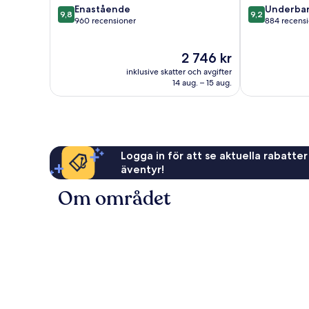
9.8
9.2
Enastående
Underbar
9,8
9,2
av
av
960 recensioner
884 recens
10,
10,
Enastående,
Underbart,
Priset
2 746 kr
960 recensioner
884 recension
är
inklusive skatter och avgifter
2 746 kr
14 aug. – 15 aug.
Logga in för att se aktuella rabatter
äventyr!
Om området