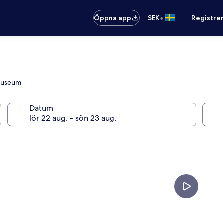
•
Öppna app
SEK
Registre
smuseum
Datum