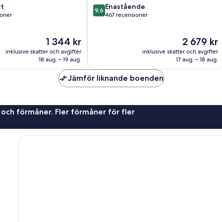
9.6
t
Enastående
9,6
av
ioner
467 recensioner
10,
Enastående,
Priset
Priset
1 344 kr
2 679 kr
er
467 recensioner
är
är
inklusive skatter och avgifter
inklusive skatter och avgifter
1 344 kr
2 679 kr
18 aug. – 19 aug.
17 aug. – 18 aug.
Jämför liknande boenden
 och förmåner. Fler förmåner för fler