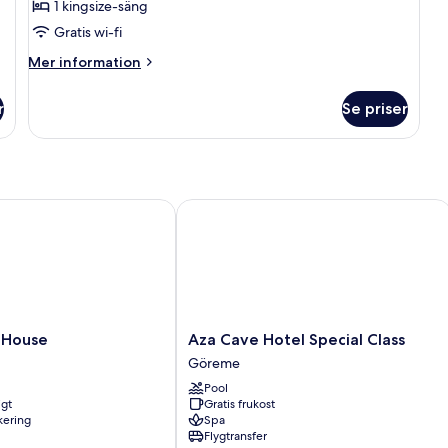
1 kingsize-säng
Gratis wi-fi
Mer
Mer information
information
om
r
Se priser
Presidential-
rum
ouse
Aza Cave Hotel Special Class
Aza
 House
Aza Cave Hotel Special Class
Cave
Göreme
Hotel
Pool
Special
igt
Gratis frukost
Class
rkering
Spa
Göreme
Flygtransfer