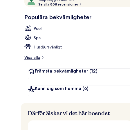
o
Se alla 808 recensioner
10,
p
Gästfavorit
The Sultan Su
p
Populära bekvämligheter
b
e
Pool
t
y
Spa
g
Husdjursvänligt
a
v
Visa alla
r
Främsta bekvämligheter
(12)
e
s
e
n
Känn dig som hemma
(6)
ä
r
e
r
Därför älskar vi det här boendet