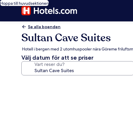
Hoppa till huvudsektionen
Se alla boenden
Sultan Cave Suites
Hotell i bergen med 2 utomhuspooler nära Göreme friluft
Välj datum för att se priser
Vart reser du?
Fotogalleri
för
Sultan
Cave
Suites