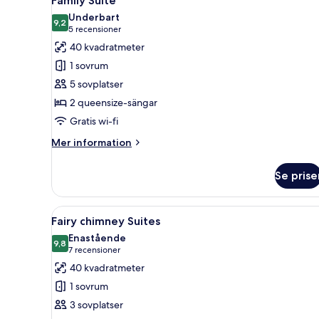
Family Suite
alla
Underbart
foton
9,2
9,2 av 10
(5 recensioner)
5 recensioner
för
40 kvadratmeter
Family
1 sovrum
Suite
5 sovplatser
2 queensize-sängar
Gratis wi-fi
Mer
Mer information
information
om
Se prise
Family
Suite
Öppna
Ett rustikt rum med en säng, en
5
Fairy chimney Suites
alla
Enastående
foton
9,8
9,8 av 10
(7 recensioner)
7 recensioner
för
40 kvadratmeter
Fairy
1 sovrum
chimney
3 sovplatser
Suites