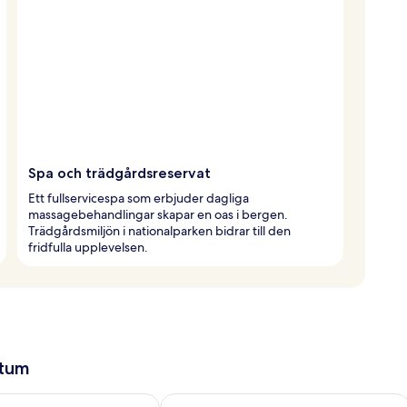
Spa och trädgårdsreservat
Ett fullservicespa som erbjuder dagliga
massagebehandlingar skapar en oas i bergen.
Trädgårdsmiljön i nationalparken bidrar till den
fridfulla upplevelsen.
atum
llgängligheten för imorgon aug. 9 - aug. 10
Kontrollera tillgängligheten för den h