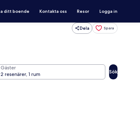
ra ditt boende
Kontakta oss
Resor
Logga in
Dela
Spara
Gäster
Sök