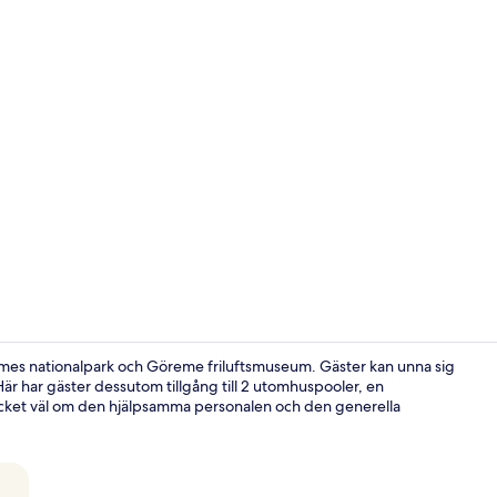
Creator vide
remes nationalpark och Göreme friluftsmuseum. Gäster kan unna sig
Här har gäster dessutom tillgång till 2 utomhuspooler, en
cket väl om den hjälpsamma personalen och den generella
Frukost, lun