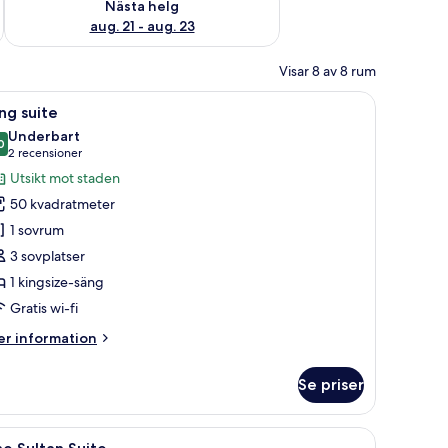
Nästa helg
aug. 21 - aug. 23
Visar 8 av 8 rum
gglad matta.
r, en öppen spis och en vägg av sten.
ppna
Ett rustikt rum med en öppen spis, två gröna f
14
ng suite
la
Underbart
oton
0
9,0 av 10
(2 recensioner)
2 recensioner
ör
Utsikt mot staden
ing
50 kvadratmeter
uite
1 sovrum
3 sovplatser
1 kingsize-säng
Gratis wi-fi
er
r information
formation
m
Se priser
ng
ite
fåtöljer, ett skrivbord i trä och en tv.
ppna
En kvinna i ett bubbelbad med en handduk på 
14