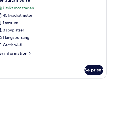
e Sultan Suite
la
Utsikt mot staden
oton
45 kvadratmeter
ör
he
1 sovrum
ultan
3 sovplatser
uite
1 kingsize-säng
Gratis wi-fi
er
r information
formation
m
he
Se priser
ltan
ite
 med utsikt över stadsbilden genom välvda fönster.