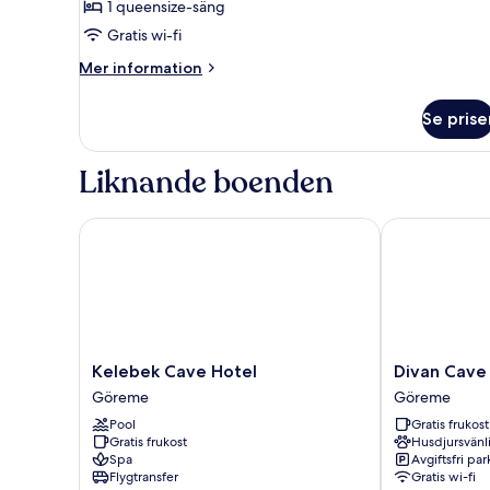
1 queensize-säng
Gratis wi-fi
Mer
Mer information
information
om
Se prise
Fairy
chimney
Suites
Liknande boenden
Kelebek Cave Hotel
Divan Cave H
Kelebek
Divan
Kelebek Cave Hotel
Divan Cave
Cave
Cave
Göreme
Göreme
Hotel
House
Pool
Gratis frukost
Göreme
Göreme
Gratis frukost
Husdjursvänl
Spa
Avgiftsfri pa
Flygtransfer
Gratis wi-fi