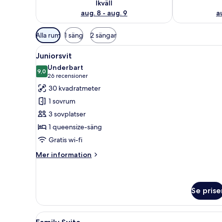
Ikväll
aug. 8 - aug. 9
a
Tillgängliga
Alla rum
1 säng
2 sängar
filter
Öppna
Ett rum med en vägg av sten, e
för
11
Juniorsvit
alla
rum
Underbart
foton
9,0
9,0 av 10
(26 recensioner)
26 recensioner
för
30 kvadratmeter
Juniorsvit
1 sovrum
3 sovplatser
1 queensize-säng
Gratis wi-fi
Mer
Mer information
information
om
Juniorsvit
Se prise
Öppna
Ett mysigt rum med en soffa och
5