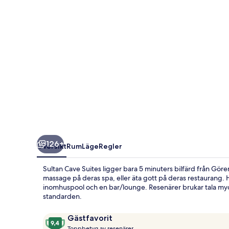
126+
Översikt
Rum
Läge
Regler
Sultan Cave Suites ligger bara 5 minuters bilfärd från Gö
massage på deras spa, eller äta gott på deras restaurang. 
inomhuspool och en bar/lounge. Resenärer brukar tala my
standarden.
Recensioner
9,4
Gästfavorit
T
av
Toppbetyg av resenärer