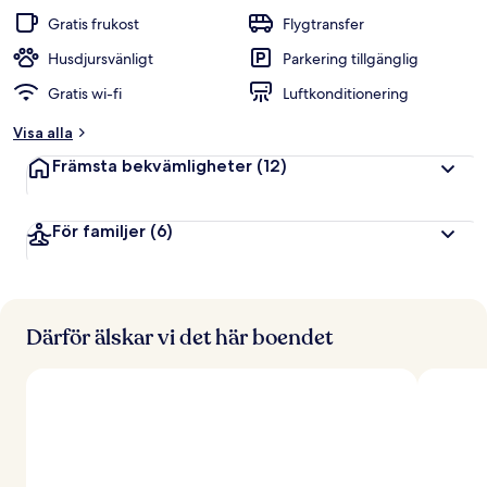
t
Gratis frukost
Flygtransfer
y
g
Husdjursvänligt
Parkering tillgänglig
Gratis wi-fi
Luftkonditionering
a
v
Visa alla
r
Främsta bekvämligheter
(12)
e
s
e
För familjer
(6)
n
ä
r
e
r
Därför älskar vi det här boendet