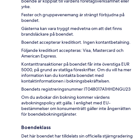
boende är kopplat till värdens företagsverksamhet eller
yrke.
Fester och gruppevenemang är strängt förbjudna på
boendet.
Gästerna kan vara tryggt medvetna om att det finns
brandsläckare på boendet.
Boendet accepterar kreditkort. Ingen kontantbetalning.
Följande kreditkort accepteras: Visa, Mastercard och
American Express.
Kontanttransaktioner på boendet får inte överstiga EUR
5000, på grund av statliga föreskrifter. Om du vill ha mer
information kan du kontakta boendet med
kontaktinformationen i bokningsbekräftelsen.
Boendets registreringsnummer IT048017A1HHDNGU23
Om du avbokar din bokning kommer värdens
avbokningspolicy att gälla. I enlighet med EU-
bestämmelser om konsumenträtt gäller inte ångerrätten
för boendebokningstjänster.
Boendeklass
Det här boendet har tilldelats sin officiella stjärngradering