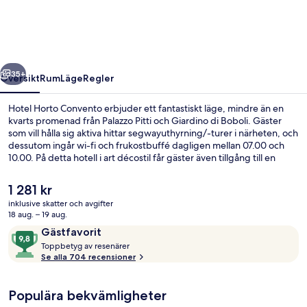
regående
Nästa
35+
Översikt
Rum
Läge
Regler
Hotel Horto Convento erbjuder ett fantastiskt läge, mindre än en
kvarts promenad från Palazzo Pitti och Giardino di Boboli. Gäster
som vill hålla sig aktiva hittar segwayuthyrning/-turer i närheten, och
dessutom ingår wi-fi och frukostbuffé dagligen mellan 07.00 och
10.00. På detta hotell i art décostil får gäster även tillgång till en
bar/lounge, en snackbar/deli och en trädgård. Resenärer brukar tala
mycket väl om den hjälpsamma personalen och den generella
Det
1 281 kr
standarden. Boendet ligger bara en kort promenad från
nuvarande
inklusive skatter och avgifter
kollektivtrafik. Till Alamanni - Stazione Santa Maria Novella
priset
18 aug. – 19 aug.
spårvagnshållplats tar det inte mer än 14 minuter att gå.
Lobby
är
Recensioner
9,8
Gästfavorit
1 281 kr
T
av
Toppbetyg av resenärer
o
Se alla 704 recensioner
10,
p
Gästfavorit
p
Populära bekvämligheter
b
e