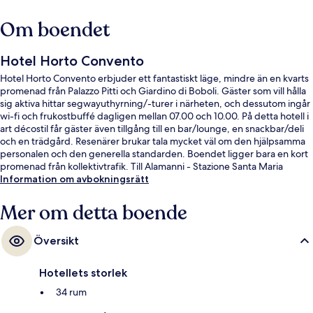
Om boendet
Hotel Horto Convento
Hotel Horto Convento erbjuder ett fantastiskt läge, mindre än en kvarts
promenad från Palazzo Pitti och Giardino di Boboli. Gäster som vill hålla
sig aktiva hittar segwayuthyrning/-turer i närheten, och dessutom ingår
wi-fi och frukostbuffé dagligen mellan 07.00 och 10.00. På detta hotell i
art décostil får gäster även tillgång till en bar/lounge, en snackbar/deli
och en trädgård. Resenärer brukar tala mycket väl om den hjälpsamma
personalen och den generella standarden. Boendet ligger bara en kort
promenad från kollektivtrafik. Till Alamanni - Stazione Santa Maria
Novella spårvagnshållplats tar det inte mer än 14 minuter att gå.
Information om avbokningsrätt
Mer om detta boende
Översikt
Hotellets storlek
34 rum