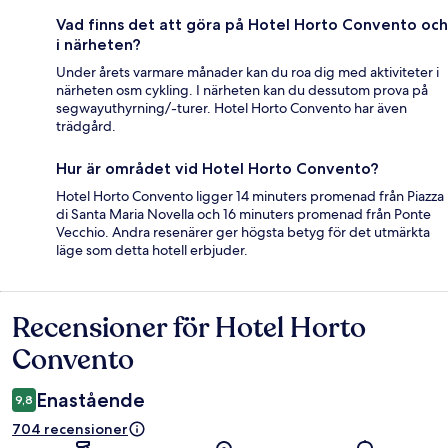
Vad finns det att göra på Hotel Horto Convento och
i närheten?
Under årets varmare månader kan du roa dig med aktiviteter i
närheten osm cykling. I närheten kan du dessutom prova på
segwayuthyrning/-turer. Hotel Horto Convento har även
trädgård.
Hur är området vid Hotel Horto Convento?
Hotel Horto Convento ligger 14 minuters promenad från Piazza
di Santa Maria Novella och 16 minuters promenad från Ponte
Vecchio. Andra resenärer ger högsta betyg för det utmärkta
läge som detta hotell erbjuder.
Recensioner för Hotel Horto
Recensioner
Convento
Enastående
9,8
704 recensioner