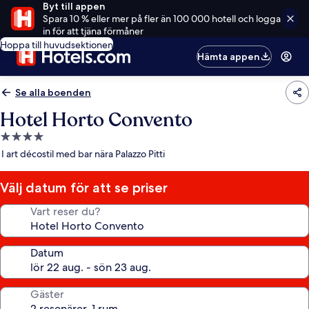
Byt till appen
Spara 10 % eller mer på fler än 100 000 hotell och logga
in för att tjäna förmåner
Hoppa till huvudsektionen
Hämta appen
Se alla boenden
Hotel Horto Convento
4.0-
stjärnigt
I art décostil med bar nära Palazzo Pitti
boende
Välj datum för att se priser
Vart reser du?
Datum
Gäster