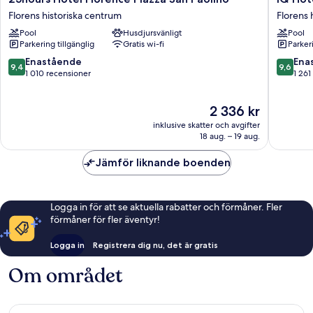
Hotel
Hotel
Florens historiska centrum
Florens 
Florence
Firenze
Pool
Husdjursvänligt
Pool
Piazza
Florens
Parkering tillgänglig
Gratis wi-fi
Parkeri
San
historisk
Paolino
centrum
9.4
9.6
Enastående
Ena
9,4
9,6
Florens
av
av
1 010 recensioner
1 261
historiska
10,
10,
centrum
Enastående,
Enaståe
Priset
2 336 kr
1 010 recensioner
1 261 re
är
inklusive skatter och avgifter
2 336 kr
18 aug. – 19 aug.
Jämför liknande boenden
Logga in för att se aktuella rabatter och förmåner. Fler
förmåner för fler äventyr!
Logga in
Registrera dig nu, det är gratis
Om området