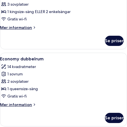
Deluxe
3 sovplatser
dubbelrum
1 kingsize-säng ELLER 2 enkelsängar
Gratis wi-fi
Mer
Mer information
information
om
Se priser
Deluxe
dubbelrum
Öppna
Ett modernt sovrum med en säng, ett 
4
Economy dubbelrum
alla
14 kvadratmeter
foton
1 sovrum
för
Economy
2 sovplatser
dubbelrum
1 queensize-säng
Gratis wi-fi
Mer
Mer information
information
om
Se priser
Economy
dubbelrum