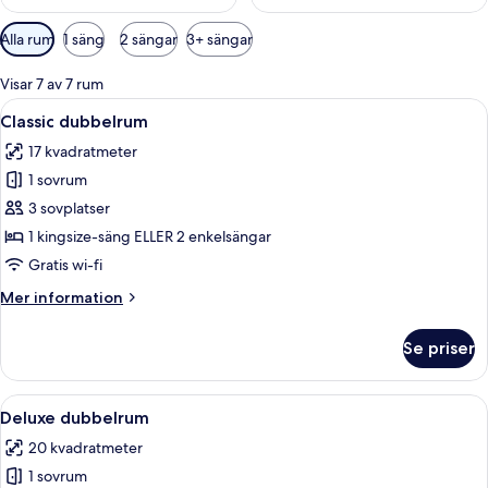
Tillgängliga
Alla rum
1 säng
2 sängar
3+ sängar
filter
för
Visar 7 av 7 rum
rum
Öppna
Ett sovrum med en säng, ett skrivbord 
5
Classic dubbelrum
alla
17 kvadratmeter
foton
1 sovrum
för
Classic
3 sovplatser
dubbelrum
1 kingsize-säng ELLER 2 enkelsängar
Gratis wi-fi
Mer
Mer information
information
om
Se priser
Classic
dubbelrum
Öppna
Ett modernt hotellrum med en stor säng
4
Deluxe dubbelrum
alla
20 kvadratmeter
foton
1 sovrum
för