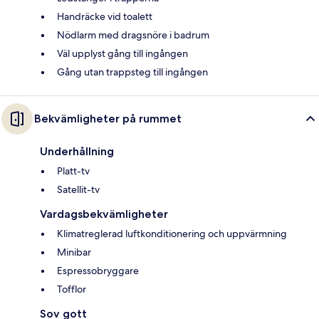
Handräcke vid toalett
Nödlarm med dragsnöre i badrum
Väl upplyst gång till ingången
Gång utan trappsteg till ingången
Bekvämligheter på rummet
Underhållning
Platt-tv
Satellit-tv
Vardagsbekvämligheter
Klimatreglerad luftkonditionering och uppvärmning
Minibar
Espressobryggare
Tofflor
Sov gott