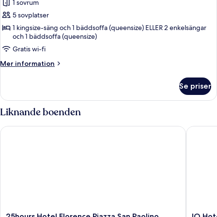
1 sovrum
för
Superior-
5 sovplatser
rum
1 kingsize-säng och 1 bäddsoffa (queensize) ELLER 2 enkelsängar
och 1 bäddsoffa (queensize)
Gratis wi-fi
Mer
Mer information
information
om
Se priser
Superior-
rum
Liknande boenden
25hours Hotel Florence Piazza San Paolino
IQ Hotel
25hours
IQ
25hours Hotel Florence Piazza San Paolino
IQ Hot