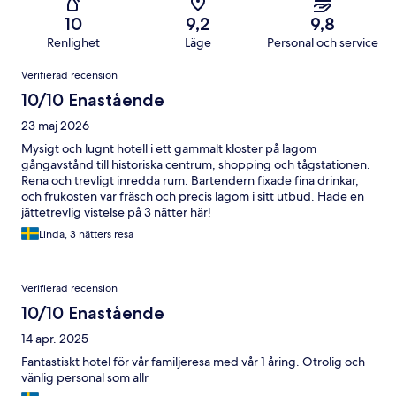
10
9,2
9,8
Renlighet
Läge
Personal och service
Recensioner
Verifierad recension
10/10 Enastående
23 maj 2026
Mysigt och lugnt hotell i ett gammalt kloster på lagom
gångavstånd till historiska centrum, shopping och tågstationen.
Rena och trevligt inredda rum. Bartendern fixade fina drinkar,
och frukosten var fräsch och precis lagom i sitt utbud. Hade en
jättetrevlig vistelse på 3 nätter här!
Linda, 3 nätters resa
Verifierad recension
10/10 Enastående
14 apr. 2025
Fantastiskt hotel för vår familjeresa med vår 1 åring. Otrolig och
vänlig personal som allr