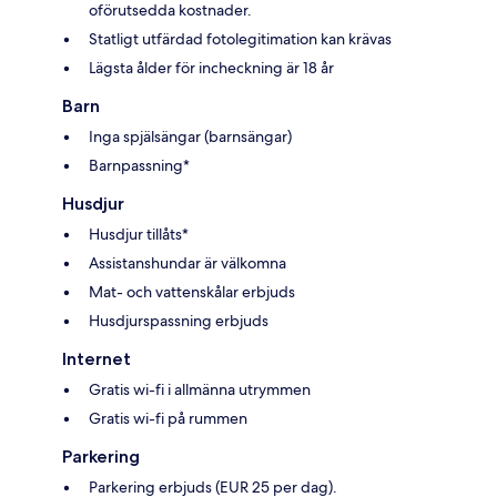
oförutsedda kostnader.
Statligt utfärdad fotolegitimation kan krävas
Lägsta ålder för incheckning är 18 år
Barn
Inga spjälsängar (barnsängar)
Barnpassning*
Husdjur
Husdjur tillåts*
Assistanshundar är välkomna
Mat- och vattenskålar erbjuds
Husdjurspassning erbjuds
Internet
Gratis wi-fi i allmänna utrymmen
Gratis wi-fi på rummen
Parkering
Parkering erbjuds (EUR 25 per dag).