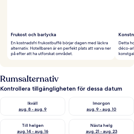
Frukost och barlycka
Konstn
En kostnadsfri frukostbuffé börjar dagen med läckra
Detta hot
alternativ. Hotellbaren är en perfekt plats att varva ner
déco-ark
på efter att ha utforskat området.
konstgal
Rumsalternativ
Kontrollera tillgängligheten för dessa datum
Kontrollera tillgängligheten för ikväll aug. 8 - aug. 9
Kontrollera tillgängligheten f
Ikväll
Imorgon
aug. 8 - aug. 9
aug. 9 - aug. 10
Kontrollera tillgängligheten för den här helgen aug. 14 - aug. 
Kontrollera tillgängligheten fö
Till helgen
Nästa helg
aug. 14 - aug. 16
aug. 21 - aug. 23