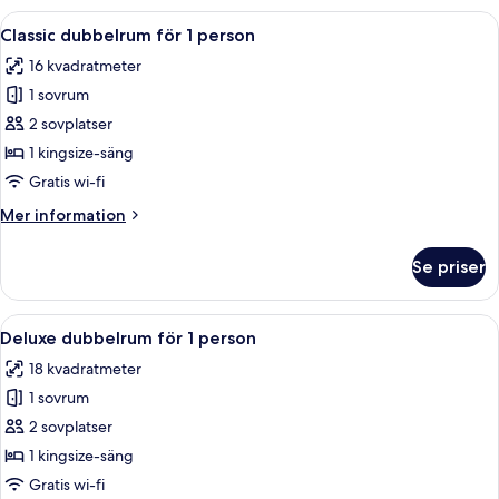
Öppna
Ett sovrum med en säng, ett skrivbord 
5
Classic dubbelrum för 1 person
alla
16 kvadratmeter
foton
1 sovrum
för
Classic
2 sovplatser
dubbelrum
1 kingsize-säng
för
Gratis wi-fi
1
Mer
Mer information
person
information
om
Se priser
Classic
dubbelrum
för
Öppna
Ett modernt hotellrum med en stor säng
4
1
Deluxe dubbelrum för 1 person
alla
person
18 kvadratmeter
foton
1 sovrum
för
Deluxe
2 sovplatser
dubbelrum
1 kingsize-säng
för
Gratis wi-fi