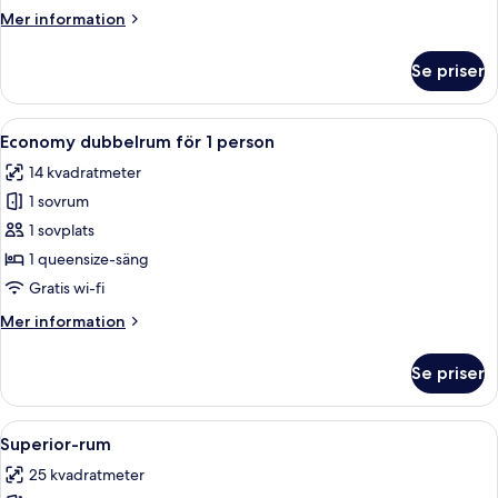
1
Mer
Mer information
person
information
om
Se priser
Deluxe
dubbelrum
för
Öppna
Ett modernt sovrum med en säng, ett 
4
1
Economy dubbelrum för 1 person
alla
person
14 kvadratmeter
foton
1 sovrum
för
Economy
1 sovplats
dubbelrum
1 queensize-säng
för
Gratis wi-fi
1
Mer
Mer information
person
information
om
Se priser
Economy
dubbelrum
för
Öppna
Ett modernt sovrum med en säng, en sva
5
1
Superior-rum
alla
person
25 kvadratmeter
foton