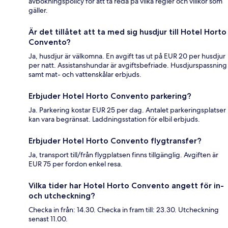
avbokningspolicy för att ta reda på vilka regler och villkor som
gäller.
Är det tillåtet att ta med sig husdjur till Hotel Horto
Convento?
Ja, husdjur är välkomna. En avgift tas ut på EUR 20 per husdjur
per natt. Assistanshundar är avgiftsbefriade. Husdjurspassning
samt mat- och vattenskålar erbjuds.
Erbjuder Hotel Horto Convento parkering?
Ja. Parkering kostar EUR 25 per dag. Antalet parkeringsplatser
kan vara begränsat. Laddningsstation för elbil erbjuds.
Erbjuder Hotel Horto Convento flygtransfer?
Ja, transport till/från flygplatsen finns tillgänglig. Avgiften är
EUR 75 per fordon enkel resa.
Vilka tider har Hotel Horto Convento angett för in-
och utcheckning?
Checka in från: 14.30. Checka in fram till: 23.30. Utcheckning
senast 11.00.