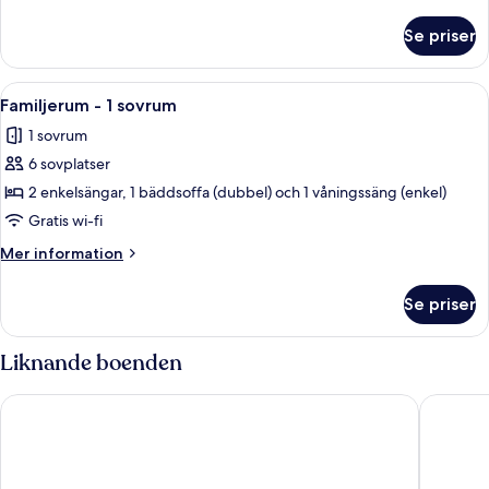
information
om
Se priser
Economy
enkelrum
Öppna
Ett sovrum med en säng, en stol, en sof
1
Familjerum - 1 sovrum
alla
1 sovrum
foton
6 sovplatser
för
Familjerum
2 enkelsängar, 1 bäddsoffa (dubbel) och 1 våningssäng (enkel)
-
Gratis wi-fi
1
Mer
Mer information
sovrum
information
om
Se priser
Familjerum
-
1
Liknande boenden
sovrum
Hotell Solstickan Mellbystrand
Good Mo