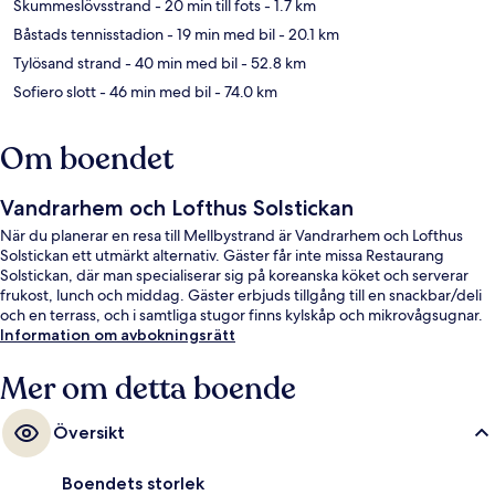
Skummeslövsstrand
- 20 min till fots
- 1.7 km
Båstads tennisstadion
- 19 min med bil
- 20.1 km
Tylösand strand
- 40 min med bil
- 52.8 km
Sofiero slott
- 46 min med bil
- 74.0 km
Om boendet
Vandrarhem och Lofthus Solstickan
När du planerar en resa till Mellbystrand är Vandrarhem och Lofthus
Solstickan ett utmärkt alternativ. Gäster får inte missa Restaurang
Solstickan, där man specialiserar sig på koreanska köket och serverar
frukost, lunch och middag. Gäster erbjuds tillgång till en snackbar/deli
och en terrass, och i samtliga stugor finns kylskåp och mikrovågsugnar.
Information om avbokningsrätt
Mer om detta boende
Översikt
Boendets storlek