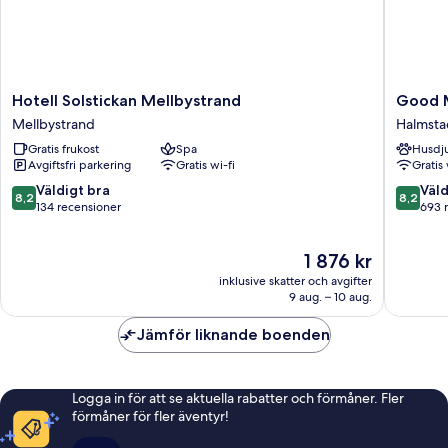
Hotell
Good
Hotell Solstickan Mellbystrand
Good M
Solstickan
Mornin
Mellbystrand
Halmsta
Mellbystrand
+
Gratis frukost
Spa
Husdju
Mellbystrand
Halmsta
Avgiftsfri parkering
Gratis wi-fi
Gratis 
Halmsta
8.2
8.2
Väldigt bra
Väld
8,2
8,2
av
av
134 recensioner
693 
10,
10,
Väldigt
Väldigt
Priset
1 876 kr
bra,
bra,
är
134 recensioner
693 rec
inklusive skatter och avgifter
1 876 kr
9 aug. – 10 aug.
Jämför liknande boenden
Logga in för att se aktuella rabatter och förmåner. Fler
förmåner för fler äventyr!