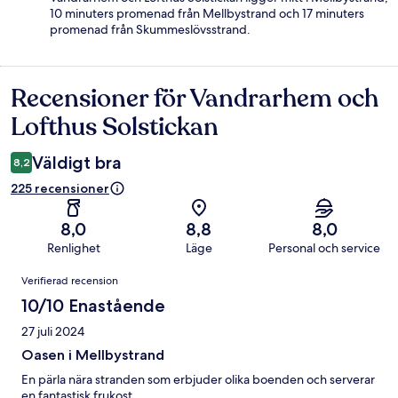
10 minuters promenad från Mellbystrand och 17 minuters
promenad från Skummeslövsstrand.
Recensioner för Vandrarhem och
Recensioner
Lofthus Solstickan
Väldigt bra
8,2
225 recensioner
8,0
8,8
8,0
Renlighet
Läge
Personal och service
Recensioner
Verifierad recension
10/10 Enastående
27 juli 2024
Oasen i Mellbystrand
En pärla nära stranden som erbjuder olika boenden och serverar
en fantastisk frukost.