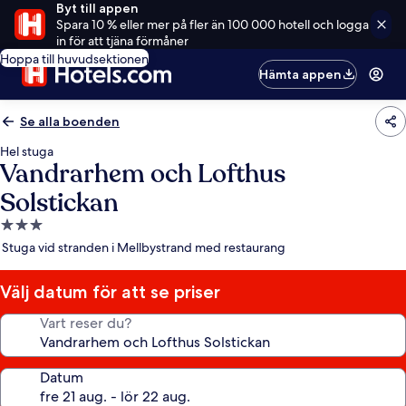
Byt till appen
Spara 10 % eller mer på fler än 100 000 hotell och logga
in för att tjäna förmåner
Hoppa till huvudsektionen
Hämta appen
Se alla boenden
Hel stuga
Vandrarhem och Lofthus
Solstickan
3.0-
stjärnigt
Stuga vid stranden i Mellbystrand med restaurang
boende
Välj datum för att se priser
Vart reser du?
Datum