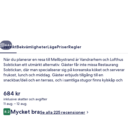
och
Lofthus
Solstickan
regående
Nästa
44+
Översikt
Bekvämligheter
Läge
Priser
Regler
När du planerar en resa till Mellbystrand är Vandrarhem och Lofthus
Solstickan ett utmärkt alternativ. Gäster får inte missa Restaurang
Solstickan, där man specialiserar sig på koreanska köket och serverar
frukost, lunch och middag. Gäster erbjuds tillgång till en
snackbar/deli och en terrass, och i samtliga stugor finns kylskåp och
mikrovågsugnar.
Det
684 kr
nuvarande
inklusive skatter och avgifter
priset
11 aug. – 12 aug.
Strand
är
Recensioner
Mycket bra
8,2
Se alla 225 recensioner
684 kr
8,2 av 10,