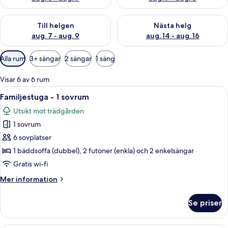
Kontrollera tillgängligheten för den här helgen aug. 7 - aug. 9
Kontrollera tillgängligheten fö
Till helgen
Nästa helg
aug. 7 - aug. 9
aug. 14 - aug. 16
Tillgängliga
Alla rum
3+ sängar
2 sängar
1 säng
filter
för
Visar 6 av 6 rum
rum
Öppna
Ett sovrum med en säng, en soffa, ett l
8
Familjestuga - 1 sovrum
alla
Utsikt mot trädgården
foton
1 sovrum
för
Familjestuga
6 sovplatser
-
1 bäddsoffa (dubbel), 2 futoner (enkla) och 2 enkelsängar
1
Gratis wi-fi
sovrum
Mer
Mer information
information
om
Se priser
Familjestuga
-
1