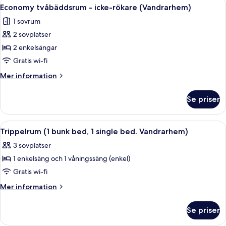
Öppna
Ett litet, ljust rum med två enkelsängar
2
sovrum
Economy tvåbäddsrum - icke-rökare (Vandrarhem)
alla
1 sovrum
foton
2 sovplatser
för
Economy
2 enkelsängar
tvåbäddsrum
Gratis wi-fi
-
Mer
Mer information
icke-
information
rökare
om
Se priser
Economy
(Vandrarhem)
tvåbäddsrum
-
Öppna
Skrivbord, mörkläggningsgardiner, str
1
icke-
Trippelrum (1 bunk bed, 1 single bed. Vandrarhem)
alla
rökare
3 sovplatser
(Vandrarhem)
foton
1 enkelsäng och 1 våningssäng (enkel)
för
Trippelrum
Gratis wi-fi
(1
Mer
Mer information
bunk
information
om
bed,
Se priser
Trippelrum
1
(1